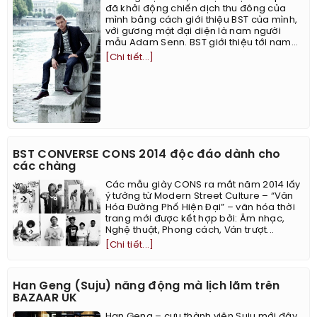
đã khởi động chiến dịch thu đông của
mình bằng cách giới thiệu BST của mình,
với gương mặt đại diện là nam người
mẫu Adam Senn. BST giới thiệu tới nam...
[Chi tiết...]
BST CONVERSE CONS 2014 độc đáo dành cho
các chàng
Các mẫu giày CONS ra mắt năm 2014 lấy
ý tưởng từ Modern Street Culture – “Văn
Hóa Đường Phố Hiện Đại” – văn hóa thời
trang mới được kết hợp bởi: Âm nhạc,
Nghệ thuật, Phong cách, Ván trượt...
[Chi tiết...]
Han Geng (Suju) năng động mà lịch lãm trên
BAZAAR UK
Han Geng – cựu thành viên Suju mới đây