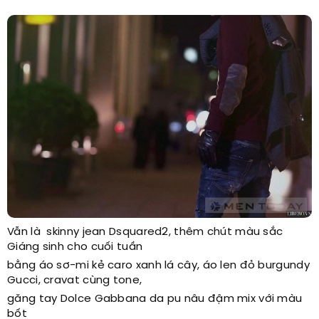
Vẫn là skinny jean Dsquared2, thêm chút màu sắc
Giáng sinh cho cuối tuần
bằng áo sơ-mi kẻ caro xanh lá cây, áo len đỏ burgundy
Gucci, cravat cùng tone,
găng tay Dolce Gabbana da pu nâu đậm mix với màu
bốt