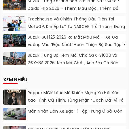
Suzuki Tung Katana Bản Giới Hạn Và GSX-8R
Daidai-Iro 2026 - Thêm Màu Độc, Thêm Đồ
Chơi, Thêm Cá Tính
Trackhouse Và Chiến Thắng Đầu Tiên Tại
MotoGP: Khi Áp Lự” Từ NASCAR Trở Thành Động
Lực Ngọt Ngào
Suzuki Sui 125 2026 Ra Mắt Màu Mới - Xe Ga
Vuông Vức ‘độc Nhất’ Hoàn Thiện Bộ Sưu Tập 7
Sắc Cầu Vồng
Suzuki Tung Bộ Tem Mới Cho GSX-S1000 Và
GSX-8S 2026: Nhỏ Mà Chất, Anh Em Có Nên
Nâng Cấp?
XEM NHIỀU
Rapper MCK Là Ai Mà Khiến Mạng Xã Hội Xôn
Xao: Tình Cũ Tlinh, Từng Nhận “gạch Đá” Vì Tỏ
Thái Độ Với Trường Giang
Mãn Nhãn Dàn Xe Bạc Tỉ Tập Trung Ở Sài Gòn