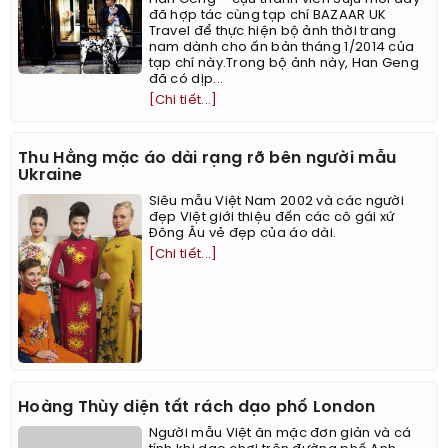
đã hợp tác cùng tạp chí BAZAAR UK
Travel để thực hiện bộ ảnh thời trang
nam dành cho ấn bản tháng 1/2014 của
tạp chí này.Trong bộ ảnh này, Han Geng
đã có dịp...
[Chi tiết...]
Thu Hằng mặc áo dài rạng rỡ bên người mẫu
Ukraine
Siêu mẫu Việt Nam 2002 và các người
đẹp Việt giới thiệu đến các cô gái xứ
Đông Âu vẻ đẹp của áo dài.
[Chi tiết...]
Hoàng Thùy diện tất rách dạo phố London
Người mẫu Việt ăn mặc đơn giản và cá