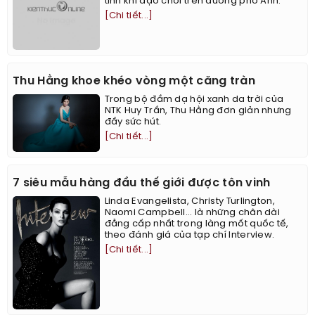
tính khi dạo chơi trên đường phố Anh.
[Chi tiết...]
Thu Hằng khoe khéo vòng một căng tràn
Trong bộ đầm dạ hội xanh da trời của
NTK Huy Trần, Thu Hằng đơn giản nhưng
đầy sức hút.
[Chi tiết...]
7 siêu mẫu hàng đầu thế giới được tôn vinh
Linda Evangelista, Christy Turlington,
Naomi Campbell... là những chân dài
đẳng cấp nhất trong làng mốt quốc tế,
theo đánh giá của tạp chí Interview.
[Chi tiết...]