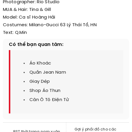
Photographer: Rio Studio
MUA & Hair: Tina & Gill
Model: Ca sĩ Hoàng Hải
Costumes: Milano-Gucci 63 Lý Thái Tổ, HN
Text: Q.Min
Có thể bạn quan tâm:
Áo Khoác
Quần Jean Nam
Giay Dép
Shop Áo Thun
Cân Ô Tô Điện Tử
Gợi ý phối đồ cho các
BST thời trang nam xuân