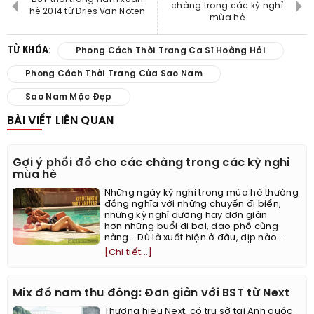
chàng trong các kỳ nghỉ
hè 2014 từ Dries Van Noten
mùa hè
TỪ KHÓA:
Phong Cách Thời Trang Ca Sĩ Hoàng Hải
Phong Cách Thời Trang Của Sao Nam
Sao Nam Mặc Đẹp
BÀI VIẾT LIÊN QUAN
Gợi ý phối đồ cho các chàng trong các kỳ nghỉ
mùa hè
Những ngày kỳ nghỉ trong mùa hè thường
đồng nghĩa với những chuyến đi biển,
những kỳ nghỉ dưỡng hay đơn giản
hơn những buổi đi bơi, dạo phố cùng
nàng… Dù là xuất hiện ở đâu, dịp nào...
[Chi tiết...]
Mix đồ nam thu đông: Đơn giản với BST từ Next
Thương hiệu Next, có trụ sở tại Anh quốc