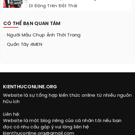
Di Động Trên Đất Thái
CÓ THỂ BẠN QUAN TÂM
Người Mẫu Chụp Ảnh Thời Trang
Quần Tây 4MEN
KIENTHUCONLINE.ORG
Website là sự tổng hợp kiến thức online từ nhiều nguồn
hữu ích
Liên hệ:
Website là một blog riêng của cá nhân tôi nếu bạn
đọc có nhu cầu góp ý vui lòng liên hệ
kienthuconline.org@gmail.com