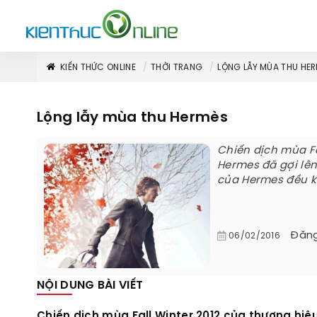
KIẾN THỨC ONLINE
THỜI TRANG
LỘNG LẪY MÙA THU HE
Lộng lẫy mùa thu Hermès
Chiến dịch mùa Fa
Hermes đã gợi lên
của Hermes đều kè
Đăng
06/02/2016
NỘI DUNG BÀI VIẾT
Chiến dịch mùa Fall Winter 2012 của thương hi