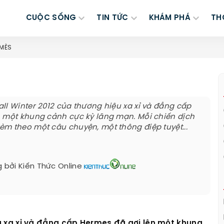
CUỘC SỐNG
TIN TỨC
KHÁM PHÁ
TH
RMÈS
ll Winter 2012 của thương hiệu xa xỉ và đẳng cấp
 một khung cảnh cực kỳ lãng mạn. Mỗi chiến dịch
m theo một câu chuyện, một thông điệp tuyệt...
 bởi
Kiến Thức Online
ệu xa xỉ và đẳng cấp Hermes đã gợi lên một khung