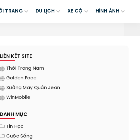
ỜI TRANG
DU LỊCH
XE CỘ
HÌNH ẢNH
LIÊN KẾT SITE
Thời Trang Nam
Golden Face
Xưởng May Quần Jean
WinMobile
DANH MỤC
Tin Học
Cuộc Sống