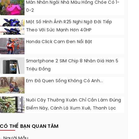
Mãn Nhãn Ngôi Nhà Màu Hồng Chóe Có 1-
0-2
Một Số Hình Ảnh R25 Nghi Ngờ Đời Tiếp
Theo Với Sức Mạnh Hơn 40HP
Honda Click Cam Đen Nổi Bật
Smartphone 2 SIM Chip 8 Nhân Giá Hơn 5
Triệu Đồng
Em Đã Quen Sống Không Có Anh...
Nuôi Cây Thường Xuân Chỉ Cần Làm Đúng
Điểm Này, Cành Lá Xum Xuê, Thanh Lọc
Không Khí
CÓ THỂ BẠN QUAN TÂM
Người Mẫu