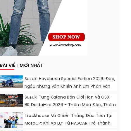
BÀI VIẾT MỚI NHẤT
Suzuki Hayabusa Special Edition 2026: Đẹp,
Ngầu Nhưng Vẫn Khiến Anh Em Phân Vân
Suzuki Tung Katana Bản Giới Hạn Và GSX-
8R Daidai-Iro 2026 - Thêm Màu Độc, Thêm
Đồ Chơi, Thêm Cá Tính
Trackhouse Và Chiến Thắng Đầu Tiên Tại
MotoGP: Khi Áp Lự” Từ NASCAR Trở Thành