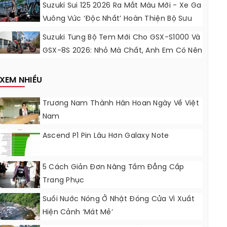
Động Lực Ngọt Ngào
Suzuki Sui 125 2026 Ra Mắt Màu Mới - Xe Ga
Vuông Vức ‘độc Nhất’ Hoàn Thiện Bộ Sưu
Tập 7 Sắc Cầu Vồng
Suzuki Tung Bộ Tem Mới Cho GSX-S1000 Và
GSX-8S 2026: Nhỏ Mà Chất, Anh Em Có Nên
Nâng Cấp?
XEM NHIỀU
Trương Nam Thành Hân Hoan Ngày Về Việt
Nam
Ascend P1 Pin Lâu Hơn Galaxy Note
5 Cách Giản Đơn Nâng Tầm Đẳng Cấp
Trang Phục
Suối Nước Nóng Ở Nhật Đóng Cửa Vì Xuất
Hiện Cảnh ‘mát Mẻ’