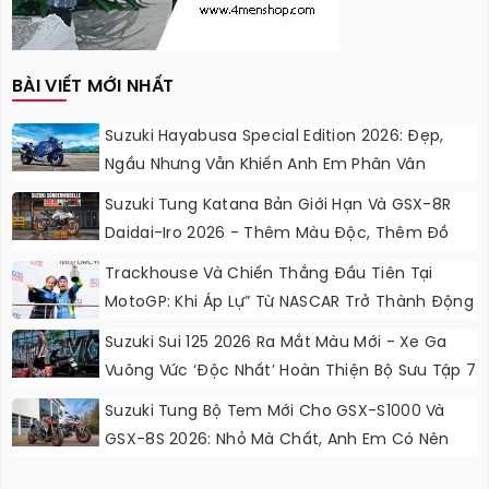
BÀI VIẾT MỚI NHẤT
Suzuki Hayabusa Special Edition 2026: Đẹp,
Ngầu Nhưng Vẫn Khiến Anh Em Phân Vân
Suzuki Tung Katana Bản Giới Hạn Và GSX-8R
Daidai-Iro 2026 - Thêm Màu Độc, Thêm Đồ
Chơi, Thêm Cá Tính
Trackhouse Và Chiến Thắng Đầu Tiên Tại
MotoGP: Khi Áp Lự” Từ NASCAR Trở Thành Động
Lực Ngọt Ngào
Suzuki Sui 125 2026 Ra Mắt Màu Mới - Xe Ga
Vuông Vức ‘độc Nhất’ Hoàn Thiện Bộ Sưu Tập 7
Sắc Cầu Vồng
Suzuki Tung Bộ Tem Mới Cho GSX-S1000 Và
GSX-8S 2026: Nhỏ Mà Chất, Anh Em Có Nên
Nâng Cấp?