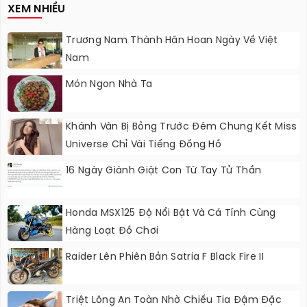
XEM NHIỀU
Trương Nam Thành Hân Hoan Ngày Về Việt
Nam
Món Ngon Nhà Ta
Khánh Vân Bị Bỏng Trước Đêm Chung Kết Miss
Universe Chỉ Vài Tiếng Đồng Hồ
16 Ngày Giành Giật Con Từ Tay Tử Thần
Honda MSX125 Độ Nổi Bật Và Cá Tính Cùng
Hàng Loạt Đồ Chơi
Raider Lên Phiên Bản Satria F Black Fire II
Triệt Lông An Toàn Nhờ Chiếu Tia Đậm Đặc