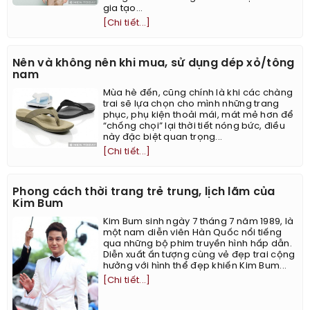
gia tạo...
[Chi tiết...]
Nên và không nên khi mua, sử dụng dép xỏ/tông
nam
Mùa hè đến, cũng chính là khi các chàng
trai sẽ lựa chọn cho mình những trang
phục, phụ kiện thoải mái, mát mẻ hơn để
“chống chọi” lại thời tiết nóng bức, điều
này đặc biệt quan trọng...
[Chi tiết...]
Phong cách thời trang trẻ trung, lịch lãm của
Kim Bum
Kim Bum sinh ngày 7 tháng 7 năm 1989, là
một nam diễn viên Hàn Quốc nổi tiếng
qua những bộ phim truyền hình hấp dẫn.
Diễn xuất ấn tượng cùng vẻ đẹp trai cộng
hưởng với hình thể đẹp khiến Kim Bum...
[Chi tiết...]