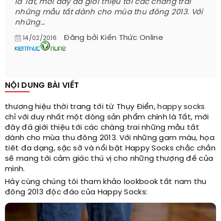
là Tất, mới đây đã giới thiệu tới các chàng trai
những mẫu tất dành cho mùa thu đông 2013. Với
những...
Đăng bởi
Kiến Thức Online
14/02/2016
NỘI DUNG BÀI VIẾT
thương hiệu thời trang tới từ Thụy Điển,
happy socks
chỉ với duy nhất một dòng sản phẩm chính là Tất, mới
đây đã giới thiệu tới các chàng trai những mẫu tất
dành cho mùa thu đông 2013. Với những gam màu, họa
tiêt đa dạng, sặc sỡ và nổi bật Happy Socks chắc chắn
sẽ mang tới cảm giác thú vị cho những thượng đế của
mình.
Hãy cùng chúng tôi tham khảo lookbook tất nam thu
đông 2013 độc đáo của Happy Socks: