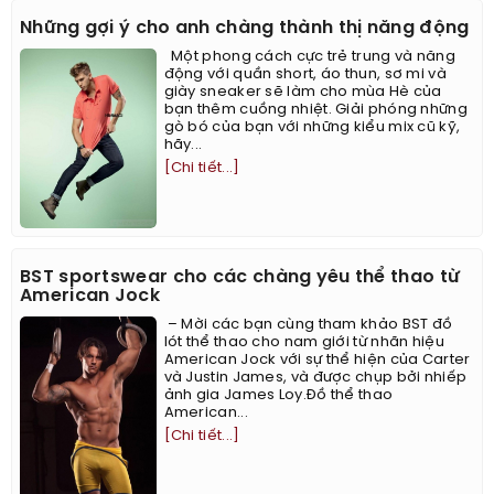
Những gợi ý cho anh chàng thành thị năng động
Một phong cách cực trẻ trung và năng
động với quần short, áo thun, sơ mi và
giày sneaker sẽ làm cho mùa Hè của
bạn thêm cuồng nhiệt. Giải phóng những
gò bó của bạn với những kiểu mix cũ kỹ,
hãy...
[Chi tiết...]
BST sportswear cho các chàng yêu thể thao từ
American Jock
– Mời các bạn cùng tham khảo BST đồ
lót thể thao cho nam giới từ nhãn hiệu
American Jock với sự thể hiện của Carter
và Justin James, và được chụp bởi nhiếp
ảnh gia James Loy.Đồ thể thao
American...
[Chi tiết...]