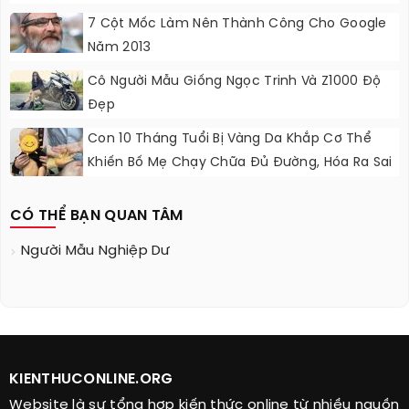
7 Cột Mốc Làm Nên Thành Công Cho Google
Năm 2013
Cô Người Mẫu Giống Ngọc Trinh Và Z1000 Độ
Đẹp
Con 10 Tháng Tuổi Bị Vàng Da Khắp Cơ Thể
Khiến Bố Mẹ Chạy Chữa Đủ Đường, Hóa Ra Sai
Lầm Từ Cách Ăn Uống
CÓ THỂ BẠN QUAN TÂM
Người Mẫu Nghiệp Dư
KIENTHUCONLINE.ORG
Website là sự tổng hợp kiến thức online từ nhiều nguồn