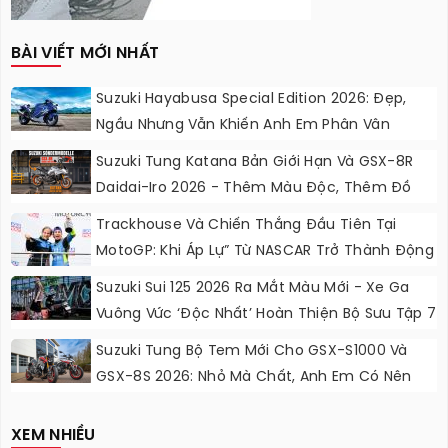
BÀI VIẾT MỚI NHẤT
Suzuki Hayabusa Special Edition 2026: Đẹp,
Ngầu Nhưng Vẫn Khiến Anh Em Phân Vân
Suzuki Tung Katana Bản Giới Hạn Và GSX-8R
Daidai-Iro 2026 - Thêm Màu Độc, Thêm Đồ
Chơi, Thêm Cá Tính
Trackhouse Và Chiến Thắng Đầu Tiên Tại
MotoGP: Khi Áp Lự” Từ NASCAR Trở Thành Động
Lực Ngọt Ngào
Suzuki Sui 125 2026 Ra Mắt Màu Mới - Xe Ga
Vuông Vức ‘độc Nhất’ Hoàn Thiện Bộ Sưu Tập 7
Sắc Cầu Vồng
Suzuki Tung Bộ Tem Mới Cho GSX-S1000 Và
GSX-8S 2026: Nhỏ Mà Chất, Anh Em Có Nên
Nâng Cấp?
XEM NHIỀU