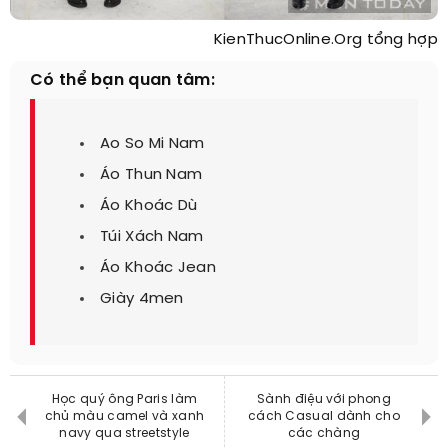
KienThucOnline.Org tổng hợp
Có thể bạn quan tâm:
Ao So Mi Nam
Áo Thun Nam
Áo Khoác Dù
Túi Xách Nam
Áo Khoác Jean
Giày 4men
Học quý ông Paris làm
Sành điệu với phong
chủ màu camel và xanh
cách Casual dành cho
navy qua streetstyle
các chàng