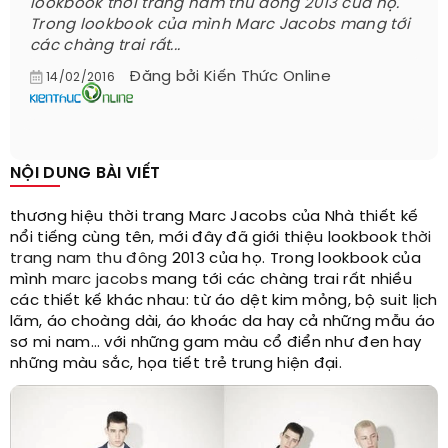
lookbook thời trang nam thu đông 2013 của họ.
Trong lookbook của mình Marc Jacobs mang tới
các chàng trai rất...
Đăng bởi
Kiến Thức Online
14/02/2016
NỘI DUNG BÀI VIẾT
thương hiệu thời trang Marc Jacobs của Nhà thiết kế
nổi tiếng cùng tên, mới đây đã giới thiệu lookbook
thời
trang nam thu đông
2013 của họ. Trong lookbook của
mình
marc jacobs
mang tới các chàng trai rất nhiều
các thiết kế khác nhau: từ áo dệt kim mỏng, bộ suit lịch
lãm, áo choàng dài, áo khoác da hay cả những mẫu áo
sơ mi nam… với những gam màu cổ điển như đen hay
những màu sắc, họa tiết trẻ trung hiện đại.