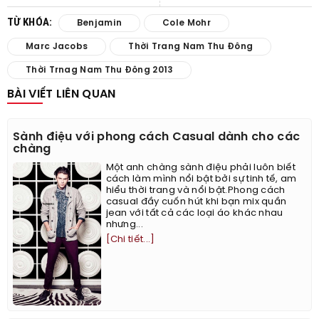
TỪ KHÓA:
Benjamin
Cole Mohr
Marc Jacobs
Thời Trang Nam Thu Đông
Thời Trnag Nam Thu Đông 2013
BÀI VIẾT LIÊN QUAN
Sành điệu với phong cách Casual dành cho các
chàng
Một anh chàng sành điệu phải luôn biết
cách làm mình nổi bật bởi sự tinh tế, am
hiểu thời trang và nổi bật.Phong cách
casual đầy cuốn hút khi bạn mix quần
jean với tất cả các loại áo khác nhau
nhưng...
[Chi tiết...]