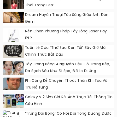
Thời Trang Lep’
Dream Huyền Thoại Tỏa Sáng Giữa Ánh Đèn
Đêm
Nên Chọn Phương Pháp Tẩy Lông Laser Hay
IPL?
Tuần Lễ Của “Thứ Sáu Đen Tối” Bây Giờ Mới
Chính Thức Bắt Đầu
Tẩy Trang Bằng 4 Nguyên Liệu Có Trong Bếp,
Da Sạch Sâu Như Đi Spa, Đỡ Lo Dị Ứng
Phi Công Kể Chuyện Thoát Thân Khi Tàu Vũ
Trụ Nổ Tung
Galaxy V 2 Sim Giá Rẻ: Ảnh Thực Tế, Thông Tin
Cấu Hình
‘Trứng Dái Bọng’ Có Nối Dõi Tông Đường Được