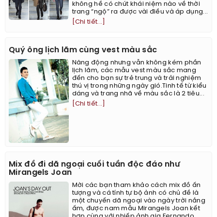
không hề có chút khái niệm nào về thời
trang “ngộ” ra được vài điều và áp dụng...
[Chi tiết...]
Quý ông lịch lãm cùng vest màu sắc
Năng động nhưng vẫn không kém phần
lịch lãm, các mẫu vest màu sắc mang
đến cho bạn sự trẻ trung và trải nghiệm
thú vị trong những ngày gió.Tinh tế từ kiểu
dáng và trang nhã về màu sắc là 2 tiêu...
[Chi tiết...]
Mix đồ đi dã ngoại cuối tuần độc đáo như
Mirangels Joan
Mời các bạn tham khảo cách mix đồ ấn
tượng và cá tính tự bộ ảnh có chủ đề là
một chuyến dã ngoại vào ngày trời nắng
ấm, được nam mẫu Mirangels Joan kết
hợp cùng với nhiếp ảnh gia Fernando...