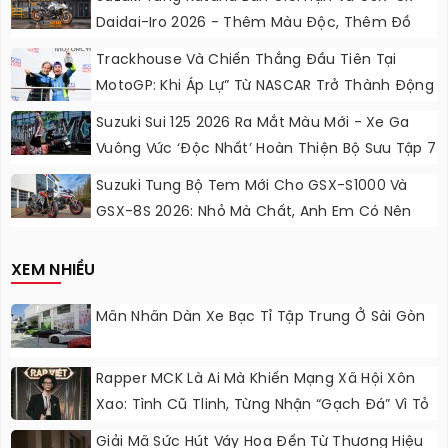
Daidai-Iro 2026 - Thêm Màu Độc, Thêm Đồ
Chơi, Thêm Cá Tính
Trackhouse Và Chiến Thắng Đầu Tiên Tại
MotoGP: Khi Áp Lự” Từ NASCAR Trở Thành Động
Lực Ngọt Ngào
Suzuki Sui 125 2026 Ra Mắt Màu Mới - Xe Ga
Vuông Vức ‘độc Nhất’ Hoàn Thiện Bộ Sưu Tập 7
Sắc Cầu Vồng
Suzuki Tung Bộ Tem Mới Cho GSX-S1000 Và
GSX-8S 2026: Nhỏ Mà Chất, Anh Em Có Nên
Nâng Cấp?
XEM NHIỀU
Mãn Nhãn Dàn Xe Bạc Tỉ Tập Trung Ở Sài Gòn
Rapper MCK Là Ai Mà Khiến Mạng Xã Hội Xôn
Xao: Tình Cũ Tlinh, Từng Nhận “gạch Đá” Vì Tỏ
Thái Độ Với Trường Giang
Giải Mã Sức Hút Váy Hoa Đến Từ Thương Hiệu