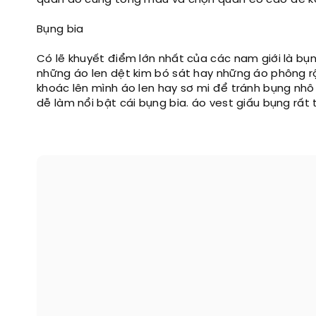
quần áo cùng tông màu và chọn quần eo cao để ké
Bụng bia
Có lẽ khuyết điểm lớn nhất của các nam giới là b
những áo len dệt kim bó sát hay những áo phông r
khoác lên mình áo len hay sơ mi để tránh bụng nh
dễ làm nổi bật cái bụng bia. áo vest giấu bụng rất 