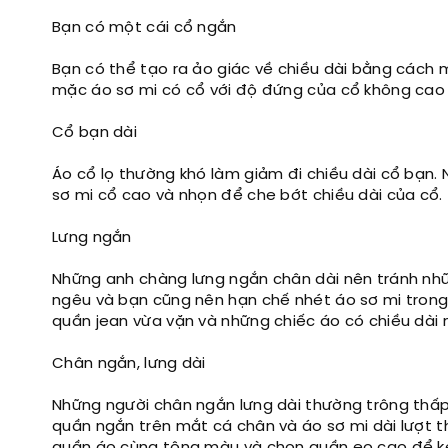
Bạn có một cái cổ ngắn
Bạn có thể tạo ra ảo giác về chiều dài bằng cách 
mặc áo sơ mi có cổ với độ đứng của cổ không cao
Cổ bạn dài
Áo cổ lọ thường khó làm giảm đi chiều dài cổ bạn.
sơ mi cổ cao và nhọn để che bớt chiều dài của cổ.
Lưng ngắn
Những anh chàng lưng ngắn chân dài nên tránh nhữ
ngêu và bạn cũng nên hạn chế nhét áo sơ mi trong
quần jean vừa vặn và những chiếc áo có chiều dài 
Chân ngắn, lưng dài
Những người chân ngắn lưng dài thường trông thấp
quần ngắn trên mắt cá chân và áo sơ mi dài lượt 