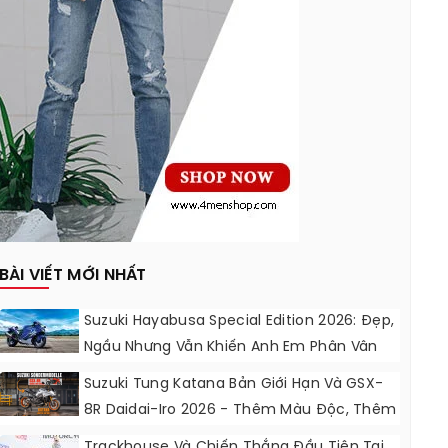
BÀI VIẾT MỚI NHẤT
Suzuki Hayabusa Special Edition 2026: Đẹp,
Ngầu Nhưng Vẫn Khiến Anh Em Phân Vân
Suzuki Tung Katana Bản Giới Hạn Và GSX-
8R Daidai-Iro 2026 - Thêm Màu Độc, Thêm
Đồ Chơi, Thêm Cá Tính
Trackhouse Và Chiến Thắng Đầu Tiên Tại