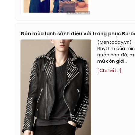
Đón mùa lạnh sành điệu với trang phục Burb
(Mentoday.vn) –
Rhythm của mình
nước hoa đó, mà
mù còn giới...
[Chi tiết...]