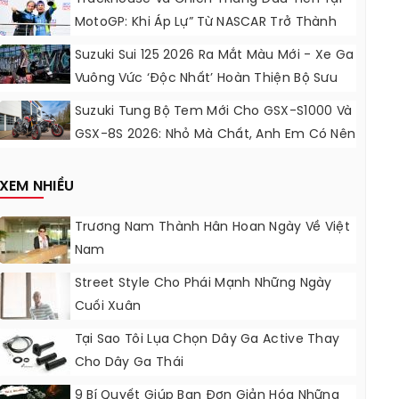
MotoGP: Khi Áp Lự” Từ NASCAR Trở Thành
Động Lực Ngọt Ngào
Suzuki Sui 125 2026 Ra Mắt Màu Mới - Xe Ga
Vuông Vức ‘độc Nhất’ Hoàn Thiện Bộ Sưu
Tập 7 Sắc Cầu Vồng
Suzuki Tung Bộ Tem Mới Cho GSX-S1000 Và
GSX-8S 2026: Nhỏ Mà Chất, Anh Em Có Nên
Nâng Cấp?
XEM NHIỀU
Trương Nam Thành Hân Hoan Ngày Về Việt
Nam
Street Style Cho Phái Mạnh Những Ngày
Cuối Xuân
Tại Sao Tôi Lụa Chọn Dây Ga Active Thay
Cho Dây Ga Thái
9 Bí Quyết Giúp Bạn Đơn Giản Hóa Những