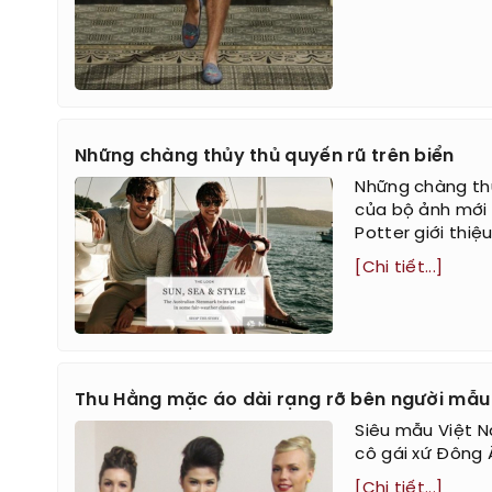
Những chàng thủy thủ quyến rũ trên biển
Những chàng thủ
của bộ ảnh mới 
Potter giới thiệ
[Chi tiết...]
Thu Hằng mặc áo dài rạng rỡ bên người mẫu
Siêu mẫu Việt N
cô gái xứ Đông 
[Chi tiết...]