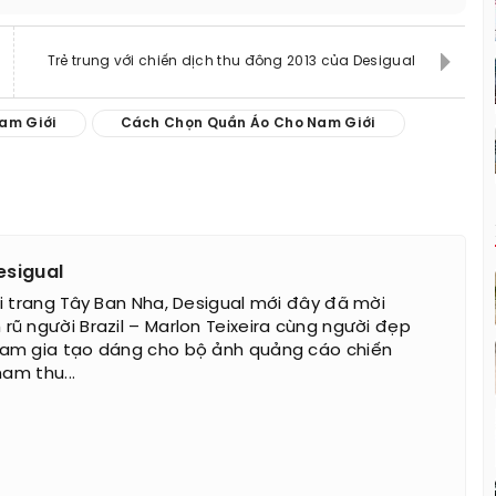
Trẻ trung với chiến dịch thu đông 2013 của Desigual
am Giới
Cách Chọn Quần Áo Cho Nam Giới
esigual
i trang Tây Ban Nha, Desigual mới đây đã mời
ũ người Brazil – Marlon Teixeira cùng người đẹp
am gia tạo dáng cho bộ ảnh quảng cáo chiến
nam thu...