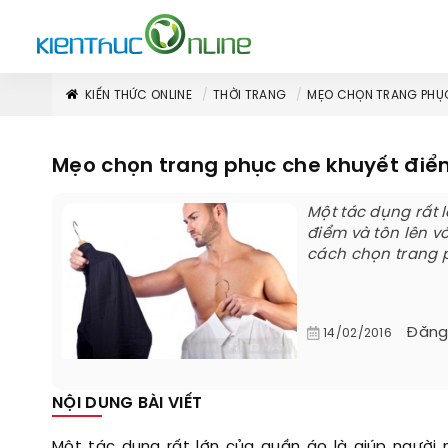
KIẾN THỨC ONLINE
THỜI TRANG
MẸO CHỌN TRANG PHỤC
Mẹo chọn trang phục che khuyết điể
Một tác dụng rất 
điểm và tôn lên v
cách chọn trang p
Đăng
14/02/2016
NỘI DUNG BÀI VIẾT
Một tác dụng rất lớn của quần áo là giúp người