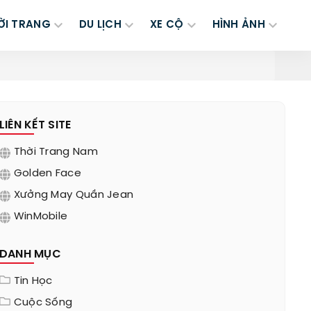
ỜI TRANG
DU LỊCH
XE CỘ
HÌNH ẢNH
LIÊN KẾT SITE
Thời Trang Nam
Golden Face
Xưởng May Quần Jean
WinMobile
DANH MỤC
Tin Học
Cuộc Sống