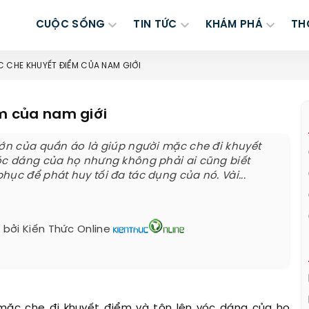
CUỘC SỐNG
TIN TỨC
KHÁM PHÁ
TH
 CHE KHUYẾT ĐIỂM CỦA NAM GIỚI
m của nam giới
lớn của quần áo là giúp người mặc che đi khuyết
óc dáng của họ nhưng không phải ai cũng biết
hục để phát huy tối đa tác dụng của nó. Vài...
 bởi
Kiến Thức Online
 mặc che đi khuyết điểm và tôn lên vóc dáng của họ