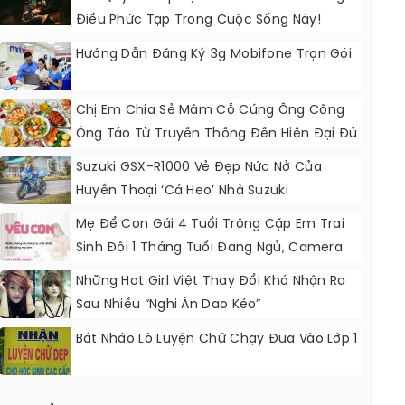
Điều Phức Tạp Trong Cuộc Sống Này!
Hướng Dẫn Đăng Ký 3g Mobifone Trọn Gói
Chị Em Chia Sẻ Mâm Cỗ Cúng Ông Công
Ông Táo Từ Truyền Thống Đến Hiện Đại Đủ
Màu Sắc Rực Rỡ
Suzuki GSX-R1000 Vẻ Đẹp Nức Nở Của
Huyền Thoại ‘Cá Heo’ Nhà Suzuki
Mẹ Để Con Gái 4 Tuổi Trông Cặp Em Trai
Sinh Đôi 1 Tháng Tuổi Đang Ngủ, Camera
Ghi Lại Cảnh Tượng Khiến Ai Nấy Lạnh Người
Những Hot Girl Việt Thay Đổi Khó Nhận Ra
Sau Nhiều “nghi Án Dao Kéo”
Bát Nháo Lò Luyện Chữ Chạy Đua Vào Lớp 1