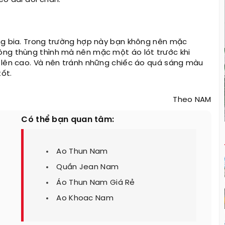
o dài đôi chân.
ụng bia. Trong trường hợp này bạn không nên mặc
ộng thùng thình mà nên mặc một áo lót trước khi
ô lên cao. Và nên tránh những chiếc áo quá sáng màu
tốt.
Theo NAM
Có thể bạn quan tâm:
Ao Thun Nam
Quần Jean Nam
Áo Thun Nam Giá Rẻ
Ao Khoac Nam