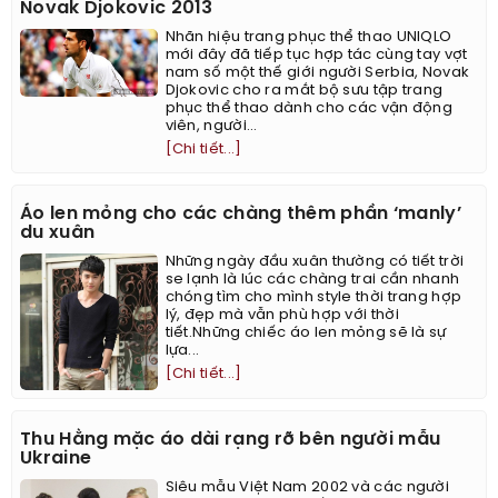
Novak Djokovic 2013
Nhãn hiệu trang phục thể thao UNIQLO
mới đây đã tiếp tục hợp tác cùng tay vợt
nam số một thế giới người Serbia, Novak
Djokovic cho ra mắt bộ sưu tập trang
phục thể thao dành cho các vận động
viên, người...
[Chi tiết...]
Áo len mỏng cho các chàng thêm phần ‘manly’
du xuân
Những ngày đầu xuân thường có tiết trời
se lạnh là lúc các chàng trai cần nhanh
chóng tìm cho mình style thời trang hợp
lý, đẹp mà vẫn phù hợp với thời
tiết.Những chiếc áo len mỏng sẽ là sự
lựa...
[Chi tiết...]
Thu Hằng mặc áo dài rạng rỡ bên người mẫu
Ukraine
Siêu mẫu Việt Nam 2002 và các người