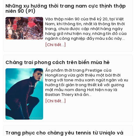
Những xu hướng thời trang nam cực thịnh thập
niên 90 (P1)
Vào thập niên 90 của thế kỷ 20, tại Việt
Nam, khi thông tin, nhất là thông tin thời
trang, chưa được cập nhật hàng ngày
hàng giờ như hiện nay, những tín đồ của
ngành công nghiệp đầy màu sắc này...
[Chi tiết...]
Chàng trai phong cách trên biển mùa hè
Ấn phẩm thời trang Prestige của
HongKong vừa giới thiệu một bài thời
trang với tone màu xanh ngút ngàn và xu
hướng tối giản trong thiết kế với gương
mặt mẫu nam đang Hot hiện nay là
Bastian Thiery khá ấn...
[Chi tiết...]
Trang phục cho chàng yêu tennis từ Uniqlo và