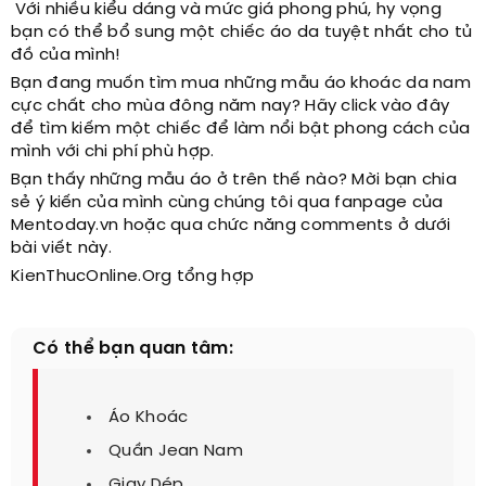
Với nhiều kiểu dáng và mức giá phong phú, hy vọng
bạn có thể bổ sung một chiếc áo da tuyệt nhất cho tủ
đồ của mình!
Bạn đang muốn tìm mua những mẫu áo khoác da nam
cực chất cho mùa đông năm nay? Hãy click vào đây
để tìm kiếm một chiếc để làm nổi bật phong cách của
mình với chi phí phù hợp.
Bạn thấy những mẫu áo ở trên thế nào? Mời bạn chia
sẻ ý kiến của mình cùng chúng tôi qua fanpage của
Mentoday.vn hoặc qua chức năng comments ở dưới
bài viết này.
KienThucOnline.Org tổng hợp
Có thể bạn quan tâm:
Áo Khoác
Quần Jean Nam
Giay Dép