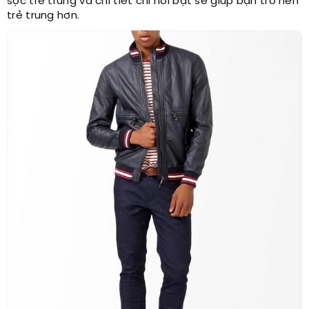
sọc trẻ trung và chi tiết chỉ nổi bật sẽ giúp bạn trở nên
trẻ trung hơn.