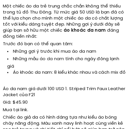
Một chiếc áo da trẻ trung chắc chắn không thể thiếu
trong tủ đồ Thu Đông. Từ mức giá 50 USD là bạn đã có
thể lựa chọn cho mình một chiếc áo da có chất lượng
tốt với kiểu dáng tuyệt đẹp. Những gợi ý dưới đây sẽ
giúp bạn sở hữu một chiếc
áo khoác da nam
đáng
đồng tiền nhất:
Trước đó bạn có thể quan tâm:
Những gợi ý trước khi mua áo da nam
Những mẫu
áo da nam
tính cho ngày đông lạnh
giá
Áo khoác da nam: 8 kiểu khác nhau và cách mix đồ
Áo da nam giá dưới 100 USD 1. Striped Trim Faux Leather
Jacket của F21
Giá: $45.90
Mua tại link.
Chiếc áo giả da có hình dáng tựa như kiểu áo bóng
chày năng động. Màu xanh navy linh hoạt cùng viền kẻ