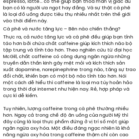
espresso, latte… có thể giúp bạn thỏa mãn vị giác dù
bạn có là người ưa ngọt hay đắng. Và sự thật cà phê
là loại đồ uống được tiêu thụ nhiều nhất trên thế giới
vào thời điểm này.
Cà phê và nước tăng lực – Bên nào chiến thắng?
Thực ra, cả nước tăng lực và cà phê đều giúp bạn tỉnh
táo hơn bởi chứa chất caffeine giúp kích thích não bộ
tập trung và tỉnh táo hơn. Theo nghiên cứu từ đại học
McGill, chất caffeine có công dụng ngăn ngừa những
truyền dẫn thần kinh gây mệt mỏi và kích thích sản
xuất dopamine, norepinephrine trong não, tăng sự trao
đổi chất, khiến bạn có một bộ não tỉnh táo hơn. Nói
một cách dễ hiểu thì caffeine là loại ma túy hoản hảo
trong thời đại internet như hiện nay. Rẻ, hợp pháp và
cực kì dễ kiếm.
Tuy nhiên, lượng caffeine trong cà phê thường nhiều
hơn. Ngay cả trong chế độ ăn uống của người Mỹ thì
đây cũng là loại thực phẩm đứng ở vị trí số một giúp
ngăn ngừa oxy hóa. Một điều đáng ngạc nhiên là khả
năng ngừa oxy hóa trong caffeine thậm chí còn cao