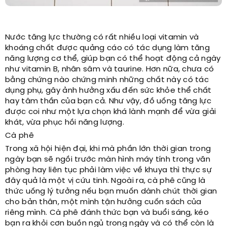
Nước tăng lực thường có rất nhiều loại vitamin và
khoáng chất được quảng cáo có tác dụng làm tăng
năng lượng cơ thể, giúp bạn có thể hoạt động cả ngày
như vitamin B, nhân sâm và taurine. Hơn nữa, chưa có
bằng chứng nào chứng minh những chất này có tác
dụng phụ, gây ảnh hưởng xấu đến sức khỏe thể chất
hay tâm thần của bạn cả. Như vậy, đồ uống tăng lực
được coi như một lựa chọn khá lành mạnh để vừa giải
khát, vừa phục hồi năng lượng.
Cà phê
Trong xã hội hiện đại, khi mà phần lớn thời gian trong
ngày bạn sẽ ngồi trước màn hình máy tính trong văn
phòng hay liên tục phải làm việc về khuya thì thực sự
đây quả là một vị cứu tinh. Ngoài ra, cà phê cũng là
thức uống lý tưởng nếu bạn muốn dành chút thời gian
cho bản thân, một mình tận hưởng cuốn sách của
riêng mình. Cà phê đánh thức bạn và buổi sáng, kéo
bạn ra khỏi cơn buồn ngủ trong ngày và có thể còn là