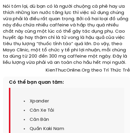
Nói tóm lại, dù bạn có là người chuộng cà phê hay ưa
thích những lon nước tăng lực thì việc sử dụng chúng
vừa phải là điều rất quan trọng. Bởi cả hai loại đồ uống
này đều chứa nhiều caffeine và hấp thụ quá nhiều
chất này cùng một lúc có thể gây tác dụng phụ. Cao
huyết áp hay thậm chí là tử vong là hậu quả của việc
tiêu thụ lượng “thuốc tỉnh táo” quá lớn. Do vậy, theo
Mayo Clinic, một tổ chức y tế phi lợi nhuận, mỗi chúng
ta dùng từ 200 đến 300 mg caffeine một ngày. Đây là
liều lượng vừa phải và an toàn cho hầu hết mọi người.
KienThucOnline.Org theo Trí Thức Trẻ
Có thể bạn quan tâm:
Xpander
Cân Xe Tải
Cân Bàn
Quần Kaki Nam