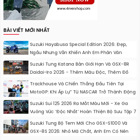
BÀI VIẾT MỚI NHẤT
Suzuki Hayabusa Special Edition 2026: Đẹp,
Ngầu Nhưng Vẫn Khiến Anh Em Phân Vân
Suzuki Tung Katana Bản Giới Hạn Và GSX-8R
Daidai-Iro 2026 - Thêm Màu Độc, Thêm Đồ
Chơi, Thêm Cá Tính
Trackhouse Và Chiến Thắng Đầu Tiên Tại
MotoGP: Khi Áp Lự” Từ NASCAR Trở Thành Động
Lực Ngọt Ngào
Suzuki Sui 125 2026 Ra Mắt Màu Mới - Xe Ga
Vuông Vức ‘độc Nhất’ Hoàn Thiện Bộ Sưu Tập 7
Sắc Cầu Vồng
Suzuki Tung Bộ Tem Mới Cho GSX-S1000 Và
GSX-8S 2026: Nhỏ Mà Chất, Anh Em Có Nên
Nâng Cấp?