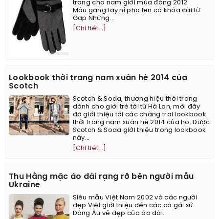
trang cho nam giới mùa đông 2012.
Mẫu găng tay nỉ pha len có khóa cài từ
Gap Những...
[Chi tiết...]
Lookbook thời trang nam xuân hè 2014 của
Scotch
Scotch & Soda, thương hiệu thời trang
dành cho giới trẻ tới từ Hà Lan, mới đây
đã giới thiệu tới các chàng trai lookbook
thời trang nam xuân hè 2014 của họ. Được
Scotch & Soda giới thiệu trong lookbook
này...
[Chi tiết...]
Thu Hằng mặc áo dài rạng rỡ bên người mẫu
Ukraine
Siêu mẫu Việt Nam 2002 và các người
đẹp Việt giới thiệu đến các cô gái xứ
Đông Âu vẻ đẹp của áo dài.