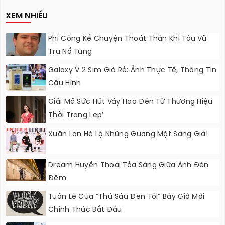
XEM NHIỀU
Phi Công Kể Chuyện Thoát Thân Khi Tàu Vũ
Trụ Nổ Tung
Galaxy V 2 Sim Giá Rẻ: Ảnh Thực Tế, Thông Tin
Cấu Hình
Giải Mã Sức Hút Váy Hoa Đến Từ Thương Hiệu
Thời Trang Lep’
Xuân Lan Hé Lộ Những Gương Mặt Sáng Giá!
Dream Huyền Thoại Tỏa Sáng Giữa Ánh Đèn
Đêm
Tuần Lễ Của “Thứ Sáu Đen Tối” Bây Giờ Mới
Chính Thức Bắt Đầu