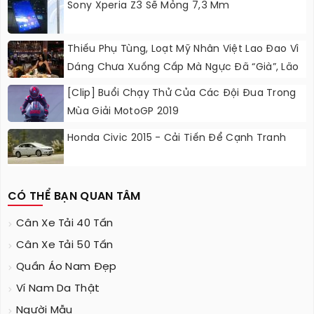
Sony Xperia Z3 Sẽ Mỏng 7,3 Mm
Thiếu Phụ Tùng, Loạt Mỹ Nhân Việt Lao Đao Vì
Dáng Chưa Xuống Cấp Mà Ngực Đã “già”, Lão
Hoá
[Clip] Buổi Chạy Thử Của Các Đội Đua Trong
Mùa Giải MotoGP 2019
Honda Civic 2015 - Cải Tiến Để Cạnh Tranh
CÓ THỂ BẠN QUAN TÂM
Cân Xe Tải 40 Tấn
Cân Xe Tải 50 Tấn
Quần Áo Nam Đẹp
Ví Nam Da Thật
Người Mẫu