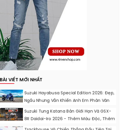
BÀI VIẾT MỚI NHẤT
Suzuki Hayabusa Special Edition 2026: Đẹp,
Ngầu Nhưng Vẫn Khiến Anh Em Phân Vân
Suzuki Tung Katana Bản Giới Hạn Và GSX-
8R Daidai-Iro 2026 - Thêm Màu Độc, Thêm
Đồ Chơi, Thêm Cá Tính
Trackhouse Và Chiến Thắng Đầu Tiên Tại