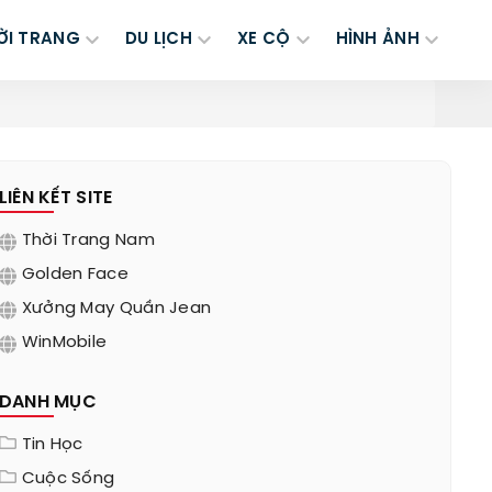
ỜI TRANG
DU LỊCH
XE CỘ
HÌNH ẢNH
LIÊN KẾT SITE
Thời Trang Nam
Golden Face
Xưởng May Quần Jean
WinMobile
DANH MỤC
Tin Học
Cuộc Sống