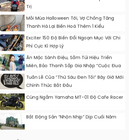
Trị
Mỗi Mùa Halloween Tới, Vợ Chồng Tăng
Thanh Hà Lại Biến Hoá Thêm 1 Kiểu
Exciter 150 Độ Biến Đổi Ngoạn Mục Với Chi
Phí Cực Kì Hợp Lý
Ăn Mặc Sành Điệu, Sắm Túi Hiệu Triền
Miên, Bảo Thanh Sắp Gia Nhập “cuộc Đua
Hàng Hiệu” Vbiz?
Tuần Lễ Của “Thứ Sáu Đen Tối” Bây Giờ Mới
Chính Thức Bắt Đầu
Cùng Ngắm Yamaha MT-01 Độ Cafe Racer
Bất Động Sản “nhộn Nhịp” Dịp Cuối Năm