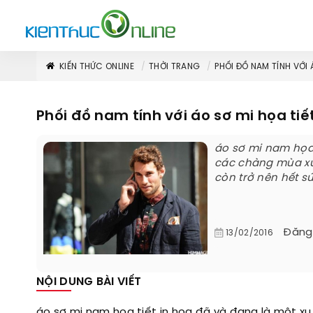
KIẾN THỨC ONLINE
THỜI TRANG
PHỐI ĐỒ NAM TÍNH VỚI 
Phối đồ nam tính với áo sơ mi họa tiế
áo sơ mi nam họa 
các chàng mùa xu
còn trở nên hết sứ
Đăng
13/02/2016
NỘI DUNG BÀI VIẾT
áo sơ mi nam họa tiết in hoa đã và đang là một x