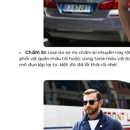
Chấm bi:
Loại áo sơ mi chấm bi nhuyễn này r
phối với quần màu tối hoặc cùng tone màu với áo
mô đun lặp lại to. Mốt đó đã lỗi thời rồi nhé!