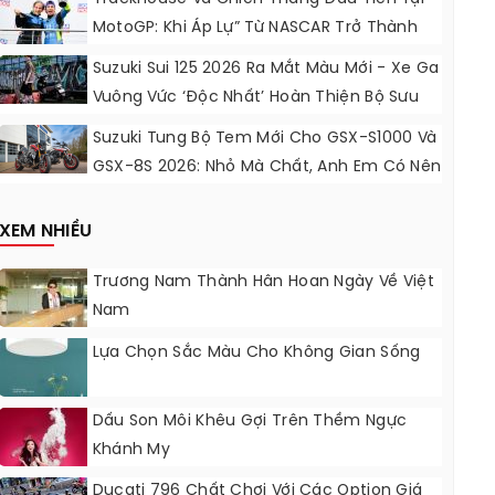
MotoGP: Khi Áp Lự” Từ NASCAR Trở Thành
Động Lực Ngọt Ngào
Suzuki Sui 125 2026 Ra Mắt Màu Mới - Xe Ga
Vuông Vức ‘độc Nhất’ Hoàn Thiện Bộ Sưu
Tập 7 Sắc Cầu Vồng
Suzuki Tung Bộ Tem Mới Cho GSX-S1000 Và
GSX-8S 2026: Nhỏ Mà Chất, Anh Em Có Nên
Nâng Cấp?
XEM NHIỀU
Trương Nam Thành Hân Hoan Ngày Về Việt
Nam
Lựa Chọn Sắc Màu Cho Không Gian Sống
Dấu Son Môi Khêu Gợi Trên Thềm Ngực
Khánh My
Ducati 796 Chất Chơi Với Các Option Giá