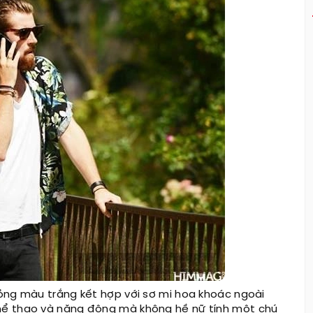
ng màu trắng kết hợp với sơ mi hoa khoác ngoài
thể thao và năng động mà không hề nữ tính một chú