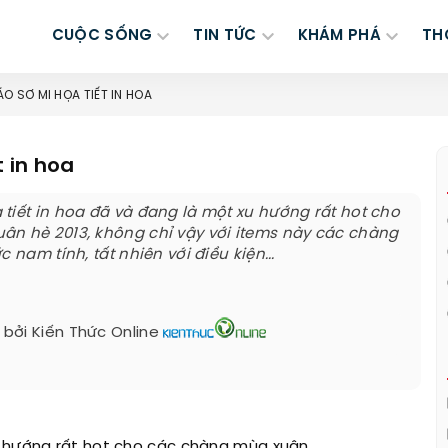
CUỘC SỐNG
TIN TỨC
KHÁM PHÁ
TH
ÁO SƠ MI HỌA TIẾT IN HOA
t in hoa
tiết in hoa đã và đang là một xu hướng rất hot cho
ân hè 2013, không chỉ vậy với items này các chàng
c nam tính, tất nhiên với điều kiện...
 bởi
Kiến Thức Online
u hướng rất hot cho các chàng mùa xuân