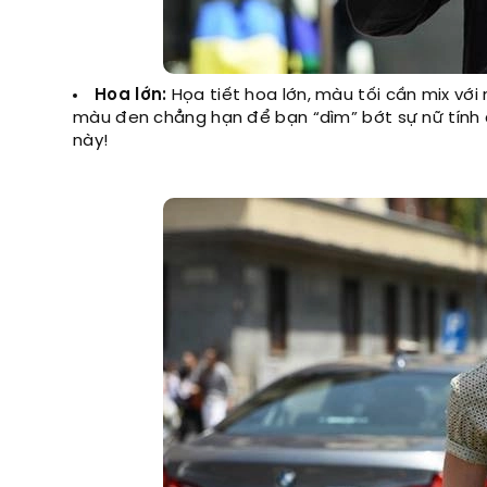
Hoa lớn:
Họa tiết hoa lớn, màu tối cần mix với
màu đen chẳng hạn để bạn “dìm” bớt sự nữ tính 
này!