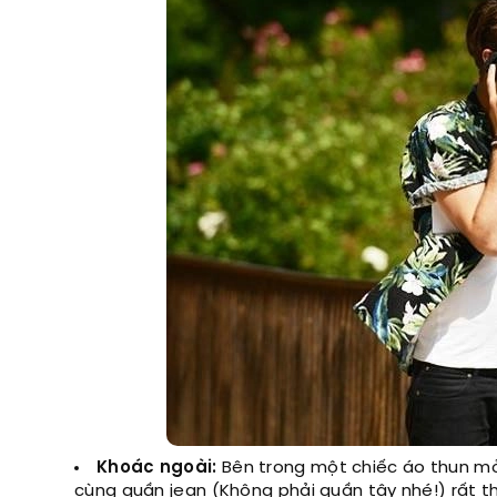
Khoác ngoài:
Bên trong một chiếc áo thun mỏ
cùng quần jean (Không phải quần tây nhé!) rất 