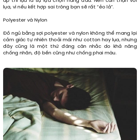
áp thì lụa là sự lựa chọn hàng đầu. Nên cẩn thận với
lụa, vì nếu kết hợp sai trông bạn sẽ rất “ẻo lả”.
Polyester và Nylon
Đồ ngủ bằng sợi polyester và nylon không thể mang lại
cảm giác tự nhiên thoải mái như cotton hay lụa, nhưng
đây cũng là một thứ đáng cân nhắc do khả năng
chống nhăn, độ bền cũng như chống phai màu.