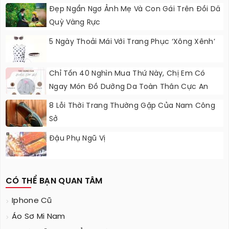
Đẹp Ngẩn Ngơ Ảnh Mẹ Và Con Gái Trên Đồi Dã
Quỳ Vàng Rực
5 Ngày Thoải Mái Với Trang Phục ‘xông Xênh’
Chỉ Tốn 40 Nghìn Mua Thứ Này, Chị Em Có
Ngay Món Đồ Dưỡng Da Toàn Thân Cực An
Toàn, Hiệu Quả
8 Lỗi Thời Trang Thường Gặp Của Nam Công
Sở
Đậu Phụ Ngũ Vị
CÓ THỂ BẠN QUAN TÂM
Iphone Cũ
Áo Sơ Mi Nam