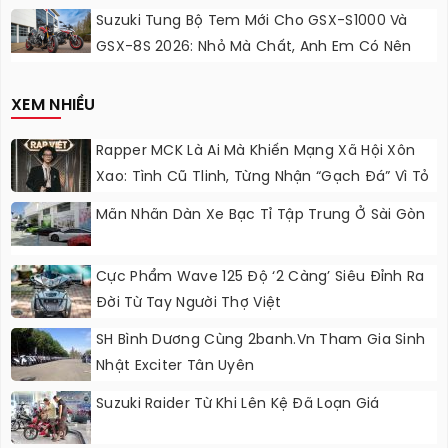
Sắc Cầu Vồng
Suzuki Tung Bộ Tem Mới Cho GSX-S1000 Và
GSX-8S 2026: Nhỏ Mà Chất, Anh Em Có Nên
Nâng Cấp?
XEM NHIỀU
Rapper MCK Là Ai Mà Khiến Mạng Xã Hội Xôn
Xao: Tình Cũ Tlinh, Từng Nhận “gạch Đá” Vì Tỏ
Thái Độ Với Trường Giang
Mãn Nhãn Dàn Xe Bạc Tỉ Tập Trung Ở Sài Gòn
Cực Phẩm Wave 125 Độ ‘2 Càng’ Siêu Đỉnh Ra
Đời Từ Tay Người Thợ Việt
SH Bình Dương Cùng 2banh.vn Tham Gia Sinh
Nhật Exciter Tân Uyên
Suzuki Raider Từ Khi Lên Kệ Đã Loạn Giá