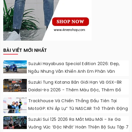
BÀI VIẾT MỚI NHẤT
Suzuki Hayabusa Special Edition 2026: Đẹp,
Ngầu Nhưng Vẫn Khiến Anh Em Phân Vân
Suzuki Tung Katana Bản Giới Hạn Và GSX-8R
Daidai-Iro 2026 - Thêm Màu Độc, Thêm Đồ
Chơi, Thêm Cá Tính
Trackhouse Và Chiến Thắng Đầu Tiên Tại
MotoGP: Khi Áp Lự” Từ NASCAR Trở Thành Động
Lực Ngọt Ngào
Suzuki Sui 125 2026 Ra Mắt Màu Mới - Xe Ga
Vuông Vức ‘độc Nhất’ Hoàn Thiện Bộ Sưu Tập 7