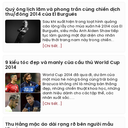
Quý ông lịch lãm và phong trần cùng chiến dịch
thu/đông 2014 của El Burgués
Sau khi xuất hiện trong loạt hình quảng
cáo lộng lẫy cho mùa xuân hè 2014 của El
Burgués, siêu mẫu Anh Aiden Shaw tiếp
tục làm gương mặt đại diện cho nhãn
hiệu thời trang nam này trong chiến...
[Chi tiết...]
9 kiểu tóc đẹp và manly của cầu thủ World Cup
2014
World Cup 2014 đã qua đi, dư âm của
một mùa hè nóng bỏng cùng trái bóng
Brazuca không chỉ là những bàn thắng
đẹp, những chiến thuật khoa học, những
danh hiệu dành cho các tập thể, các
nhân xuất sắc…...
[Chi tiết...]
Thu Hằng mặc áo dài rạng rỡ bên người mẫu