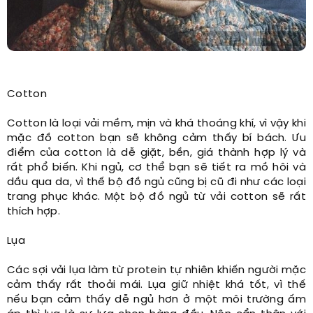
Cotton
Cotton là loại vải mềm, mịn và khá thoáng khí, vì vậy khi
mặc đồ cotton bạn sẽ không cảm thấy bí bách. Ưu
điểm của cotton là dễ giặt, bền, giá thành hợp lý và
rất phổ biến. Khi ngủ, cơ thể bạn sẽ tiết ra mồ hôi và
dầu qua da, vì thế bộ đồ ngủ cũng bị cũ đi như các loại
trang phục khác. Một bộ đồ ngủ từ vải cotton sẽ rất
thích hợp.
Lụa
Các sợi vải lụa làm từ protein tự nhiên khiến người mặc
cảm thấy rất thoải mái. Lụa giữ nhiệt khá tốt, vì thế
nếu bạn cảm thấy dễ ngủ hơn ở một môi trường ấm