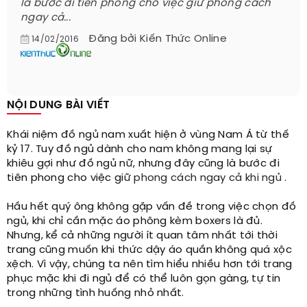
là bước đi tiên phong cho việc giữ phong cách
ngay cả...
Đăng bởi
Kiến Thức Online
14/02/2016
NỘI DUNG BÀI VIẾT
Khái niệm đồ ngủ nam xuất hiện ở vùng Nam Á từ thế
kỷ 17. Tuy đồ ngủ dành cho nam không mang lại sự
khiêu gợi như đồ ngủ nữ, nhưng đây cũng là bước đi
tiên phong cho việc giữ
phong cách ngay cả khi ngủ
.
Hầu hết quý ông không gặp vấn đề trong việc chọn đồ
ngủ, khi chỉ cần mặc áo phông kèm boxers là đủ.
Nhưng, kể cả những người ít quan tâm nhất tới thời
trang cũng muốn khi thức dậy áo quần không quá xộc
xệch. Vì vậy, chúng ta nên tìm hiểu nhiều hơn tới trang
phục mặc khi đi ngủ để có thể luôn gọn gàng, tự tin
trong những tình huống nhỏ nhất.