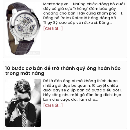
Mentoday.vn – Những chiếc đồng hồ dưới
đây có giá cực “khủng” đảm bảo gây
choáng cho bạn. Hãy cùng khám phá. 1.
Đồng hồ Rolex Rolex là hãng đồng hồ
Thụy Sỹ cao cấp và rất xa xỉ. Đồng...
[Chi tiết...]
10 bước cơ bản để trở thành quý ông hoàn hảo
trong mắt nàng
Đã là đàn ông ai mà không thích được
nhiều gái đẹp bu quanh. 10 tuyệt chiêu
dưới đây sẽ giúp bạn có được điều đó! 1.
Hãy sống như một gã đàn ông đích thực ​
Làm chủ cuộc đời, làm chủ...
[Chi tiết...]