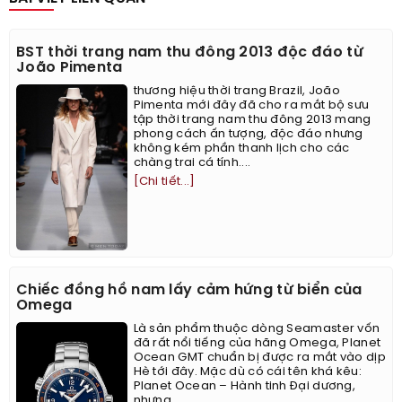
BST thời trang nam thu đông 2013 độc đáo từ
João Pimenta
thương hiệu thời trang Brazil, João
Pimenta mới đây đã cho ra mắt bộ sưu
tập thời trang nam thu đông 2013 mang
phong cách ấn tượng, độc đáo nhưng
không kém phần thanh lịch cho các
chàng trai cá tính....
[Chi tiết...]
Chiếc đồng hồ nam lấy cảm hứng từ biển của
Omega
Là sản phẩm thuộc dòng Seamaster vốn
đã rất nổi tiếng của hãng Omega, Planet
Ocean GMT chuẩn bị được ra mắt vào dịp
Hè tới đây. Mặc dù có cái tên khá kêu:
Planet Ocean – Hành tinh Đại dương,
nhưng...