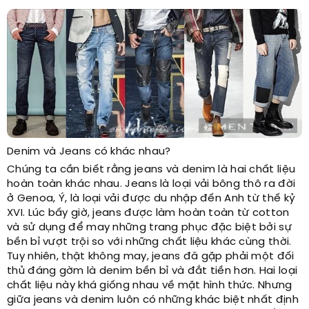
Denim và Jeans có khác nhau?
Chúng ta cần biết rằng jeans và denim là hai chất liệu
hoàn toàn khác nhau. Jeans là loại vải bông thô ra đời
ở Genoa, Ý, là loại vải được du nhập đến Anh từ thế kỷ
XVI. Lúc bấy giờ, jeans được làm hoàn toàn từ cotton
và sử dụng để may những trang phục đặc biệt bởi sự
bền bỉ vượt trội so với những chất liệu khác cùng thời.
Tuy nhiên, thật không may, jeans đã gặp phải một đối
thủ đáng gờm là denim bền bỉ và đắt tiền hơn. Hai loại
chất liệu này khá giống nhau về mặt hình thức. Nhưng
giữa jeans và denim luôn có những khác biệt nhất định