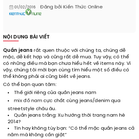
Đăng bởi
Kiến Thức Online
01/02/2016
NỘI DUNG BÀI VIẾT
Quần jeans
rất quen thuộc với chúng ta, chúng dễ
mặc, dễ kết hợp và cũng rất dễ mua. Tuy vậy, có thể
có những điều mà bạn chưa hiểu hết về items này. Vì
vậy, chúng tôi mời bạn cùng tìm hiểu một số điều có
thể không phải ai cũng biết về jeans.
Có thể bạn quan tâm:
Thế giới riêng của quần jeans nam
mix đồ nam
cực chất cùng jeans/denim qua
streetstyle châu âu.
Quần jeans trắng: Xu hướng thời trang nam hè
2014?
Tin hay không tùy bạn: “Có thể mặc quần jeans cả
năm mà không cần giặt”