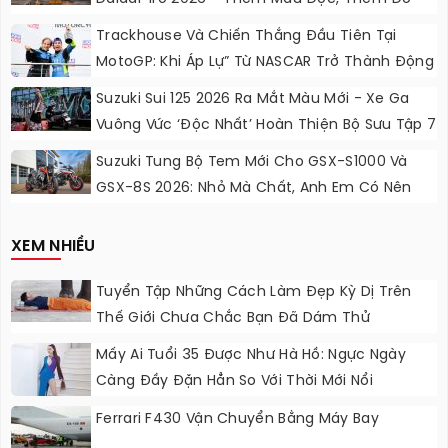
Chơi, Thêm Cá Tính
Trackhouse Và Chiến Thắng Đầu Tiên Tại
MotoGP: Khi Áp Lự” Từ NASCAR Trở Thành Động
Lực Ngọt Ngào
Suzuki Sui 125 2026 Ra Mắt Màu Mới - Xe Ga
Vuông Vức ‘độc Nhất’ Hoàn Thiện Bộ Sưu Tập 7
Sắc Cầu Vồng
Suzuki Tung Bộ Tem Mới Cho GSX-S1000 Và
GSX-8S 2026: Nhỏ Mà Chất, Anh Em Có Nên
Nâng Cấp?
XEM NHIỀU
Tuyển Tập Những Cách Làm Đẹp Kỳ Dị Trên
Thế Giới Chưa Chắc Bạn Đã Dám Thử
Mấy Ai Tuổi 35 Được Như Hà Hồ: Ngực Ngày
Càng Đầy Đặn Hẳn So Với Thời Mới Nổi
Ferrari F430 Vận Chuyển Bằng Máy Bay