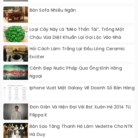
Bàn Sofa Nhiều Ngăn
Loại Cây Này Là “mèo Thần Tài”, Trồng Một
Chậu Vừa Diệt Khuẩn Lại Gọi Lộc Vào Nhà
Hỏi Cách Làm Trắng Lại Đầu Lòng Ceramic
Exciter
Cảnh Đẹp Nước Pháp Qua Ống Kính Hồng
Ngoại
Iphone Vượt Mặt Galaxy Về Doanh Số Bán Hàng
Đơn Giản Và Hiện Đại Với Bst Xuân Hè 2014 Từ
Filippa K
Bản Sao Tăng Thanh Hà Làm Vedette Cho NTK
Hà Duy