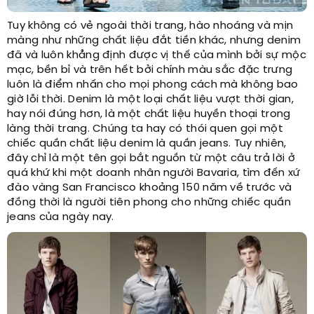
Tuy không có vẻ ngoài thời trang, hào nhoáng và mịn
màng như những chất liệu đắt tiền khác, nhưng denim
đã và luôn khẳng định được vị thế của mình bởi sự mộc
mạc, bền bỉ và trên hết bởi chính màu sắc đặc trưng
luôn là điểm nhấn cho mọi phong cách mà không bao
giờ lỗi thời. Denim là một loại chất liệu vượt thời gian,
hay nói đúng hơn, là một chất liệu huyền thoại trong
làng thời trang. Chúng ta hay có thói quen gọi một
chiếc quần chất liệu denim là quần jeans. Tuy nhiên,
đây chỉ là một tên gọi bắt nguồn từ một câu trả lời ở
quá khứ khi một doanh nhân người Bavaria, tìm đến xứ
đào vàng San Francisco khoảng 150 năm về trước và
đồng thời là người tiên phong cho những chiếc quần
jeans của ngày nay.