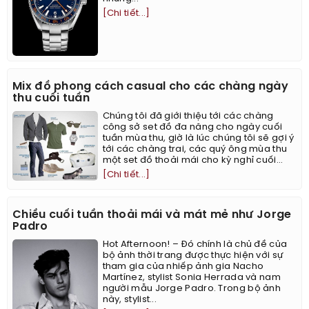
[Chi tiết...]
Mix đồ phong cách casual cho các chàng ngày
thu cuối tuần
Chúng tôi đã giới thiệu tới các chàng
công sở set đồ đa năng cho ngày cuối
tuần mùa thu, giờ là lúc chúng tôi sẽ gợi ý
tới các chàng trai, các quý ông mùa thu
một set đồ thoải mái cho kỳ nghỉ cuối...
[Chi tiết...]
Chiều cuối tuần thoải mái và mát mẻ như Jorge
Padro
Hot Afternoon! – Đó chính là chủ đề của
bộ ảnh thời trang được thực hiện với sự
tham gia của nhiếp ảnh gia Nacho
Martínez, stylist Sonia Herrada và nam
người mẫu Jorge Padro. Trong bộ ảnh
này, stylist...