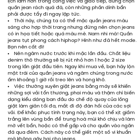
lịch lãm hơn trong công việc và giao tiếp, đừng chọn
quần jean rách quá đà, còn những phần dính bẩn
phải được tẩy đi ngay lập tức.
Thời này, chúng ta có thể mặc quần jeans màu
sáng cho hợp thời trang nhưng đừng nên chọn jeans
có in họa tiết hoặc quá màu mè. Nam nhi mà! Quần
jeans tụt phong cách hiphop? Hình như đã hết mode.
Bạn nên cất đi!
Nên ngâm nước trước khi mặc lần đầu. Chất liệu
denim thô thường sẽ bị rút nhỏ hơn 1 hoặc 2 size
trong lần giặt đầu tiên. Ngay khi mua về, bạn hãy lộn
mặt trái của quần jeans và ngâm chúng trong nước
ấm khoảng 1 giờ rồi treo lên và hong khô.
Việc thường xuyên giặt jeans bằng máy sẽ khiến
những sợi vải tổn thương, phai màu và thậm chí biến
dạng kiểu dáng ban đầu do chế độ quay của lồng
giặt làm giãn tối đa, mất đi độ đàn hồi của các sợi
vải. Để khắc phục tình trạng này, bạn có thể xịt giấm
trắng lên vùng bẩn để trung hoà mùi khó chịu và làm
mờ vết bẩn, hoặc có thể gấp và cho quần vào ngăn
đá qua đêm. Cách này có thể giết một số vi khuẩn
mà không gây hại cho jeans.