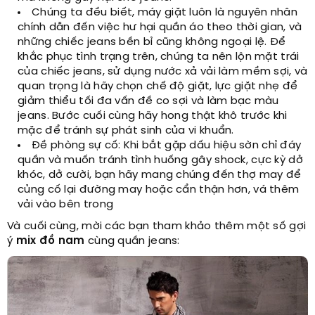
Chúng ta đều biết, máy giặt luôn là nguyên nhân
chính dẫn đến việc hư hại quần áo theo thời gian, và
những chiếc jeans bền bỉ cũng không ngoại lệ. Để
khắc phục tình trạng trên, chúng ta nên lộn mặt trái
của chiếc jeans, sử dụng nước xả vải làm mềm sợi, và
quan trọng là hãy chọn chế độ giặt, lực giặt nhẹ để
giảm thiểu tối đa vấn đề co sợi và làm bạc màu
jeans. Bước cuối cùng hãy hong thật khô trước khi
mặc để tránh sự phát sinh của vi khuẩn.
Đề phòng sự cố: Khi bắt gặp dấu hiệu sờn chỉ đáy
quần và muốn tránh tình huống gây shock, cực kỳ dở
khóc, dở cười, bạn hãy mang chúng đến thợ may để
củng cố lại đường may hoặc cẩn thận hơn, vá thêm
vải vào bên trong
Và cuối cùng, mời các bạn tham khảo thêm một số gợi
ý
mix đồ nam
cùng quần jeans: