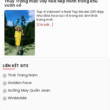
Thùy Trang mặc váy hoa nép mình trong khu
vườn cổ
Top 4 Vietnam's Next Top Model 2011 đẹp
như đóa hoa rực rỡ trong bộ ảnh thời
trang mới.
[Chi tiết...]
LIÊN KẾT SITE
Thời Trang Nam
Golden Face
Xưởng May Quần Jean
WinMobile