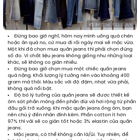
Đừng bao giờ nghĩ, hôm nay mình uống quá chén
hoặc ăn quá no, cứ mua đi rồi ngày mai sẽ mặc vừa.
Một khi đã chọn mua quần jeans thì phải chọn đúng
số đo. Vì chất liệu jeans không giống như những loại
khác, sẽ không co giãn nhiều.
Đừng bao giờ chọn mua một chiếc quần jeans
quá nặng. Khối lượng lý tưởng nên vào khoảng 400
gram mà thôi. Màu sắc với độ đậm, nhạt vừa phải,
không quá nổi bật.
Độ bó lý tưởng của quần jeans sẽ được thiết kế
ôm sát phần mông đến phần đùi và hơi rộng từ phần
đầu gối trở xuống. Khi mặc quần jeans ống ôm, bạn
nên chú ý đến nhãn đính kèm. Phần cotton ít hơn
97% thì vải sẽ co giãn tốt hoặc 3% elastin của quần
jeans.
Mặc jeans, có thể không cần là/ủi. Tuy nhiên, để