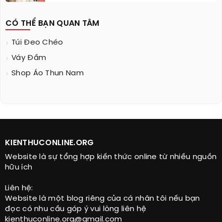
CÓ THỂ BẠN QUAN TÂM
Túi Đeo Chéo
Váy Đầm
Shop Áo Thun Nam
KIENTHUCONLINE.ORG
Website là sự tổng hợp kiến thức online từ nhiều nguồn
hữu ích
Liên hệ:
Website là một blog riêng của cá nhân tôi nếu bạn
đọc có nhu cầu góp ý vui lòng liên hệ
kienthuconline.org@gmail.com