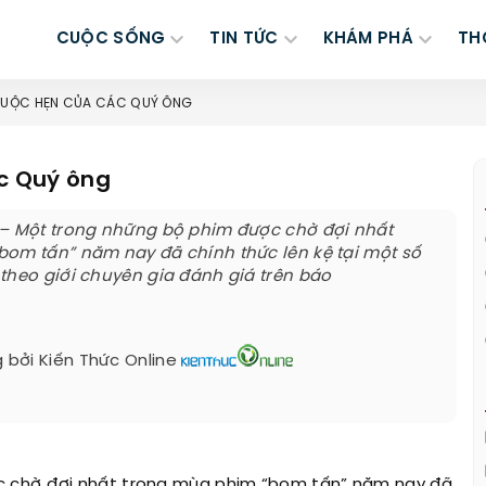
CUỘC SỐNG
TIN TỨC
KHÁM PHÁ
TH
CUỘC HẸN CỦA CÁC QUÝ ÔNG
c Quý ông
 – Một trong những bộ phim được chờ đợi nhất
om tấn” năm nay đã chính thức lên kệ tại một số
theo giới chuyên gia đánh giá trên báo
 bởi
Kiến Thức Online
c chờ đợi nhất trong mùa phim “bom tấn” năm nay đã