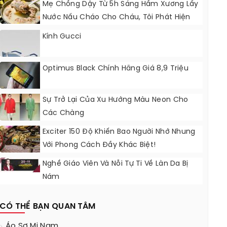
Mẹ Chồng Dậy Từ 5h Sáng Hầm Xương Lấy
Nước Nấu Cháo Cho Cháu, Tôi Phát Hiện
Nên Đổ Ngay Vào Xô Rác Trước Mặt Bà
Kính Gucci
Optimus Black Chính Hãng Giá 8,9 Triệu
Sự Trở Lại Của Xu Hướng Màu Neon Cho
Các Chàng
Exciter 150 Độ Khiến Bao Người Nhớ Nhung
Với Phong Cách Đầy Khác Biệt!
Nghề Giáo Viên Và Nỗi Tự Ti Về Làn Da Bị
Nám
CÓ THỂ BẠN QUAN TÂM
Áo Sơ Mi Nam