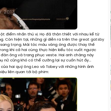
t điểm nhấn thú vị. Họ đã thân thiết với nhau kể từ
. Còn hiện tại, những gì diễn ra trên
the great gatsby
và sang trọng. Mái tóc màu vàng óng được thay thế
trong khi cả hai cùng thực hiện kiểu tóc vuốt ngược
 đàn ông và trang phục veste. Hai anh chàng này
hụ nữ cũng khó có thể cưỡng lại sự cuốn hút ấy…
của hai quý ông Leo và Tobey với những hình ảnh
ệu liên quan tới bộ phim: