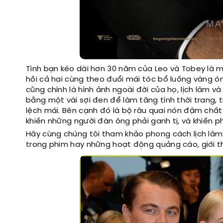
Tình bạn kéo dài hơn 30 năm của Leo và Tobey là mộ
hồi cả hai cùng theo đuổi mái tóc bổ luống vàng óng
cũng chính là hình ảnh ngoài đời của họ, lịch lãm 
bằng một vài sợi đen để làm tăng tính thời trang, 
lệch mái. Bên cạnh đó là bộ râu quai nón đậm chất
khiến những người đàn ông phải ganh tị, và khiến p
Hãy cùng chúng tôi tham khảo phong cách lịch lãm 
trong phim hay những hoạt động quảng cáo, giới thi