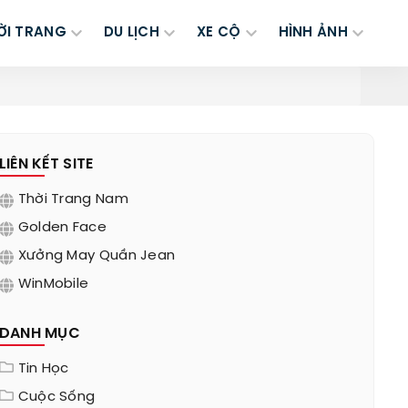
ỜI TRANG
DU LỊCH
XE CỘ
HÌNH ẢNH
LIÊN KẾT SITE
Thời Trang Nam
Golden Face
Xưởng May Quần Jean
WinMobile
DANH MỤC
Tin Học
Cuộc Sống