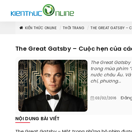
KIẾN THỨC ONLINE
THỜI TRANG
THE GREAT GATSBY – 
The Great Gatsby – Cuộc hẹn của cá
The Great Gatsby
trong mùa phim “b
nước châu Âu. Và 
chí, phương...
Đăng
03/02/2016
NỘI DUNG BÀI VIẾT
The Great Gatsby – Một trong những bộ phim đượ