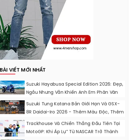
BÀI VIẾT MỚI NHẤT
Suzuki Hayabusa Special Edition 2026: Đẹp,
Ngầu Nhưng Vẫn Khiến Anh Em Phân Vân
Suzuki Tung Katana Bản Giới Hạn Và GSX-
8R Daidai-Iro 2026 - Thêm Màu Độc, Thêm
Đồ Chơi, Thêm Cá Tính
Trackhouse Và Chiến Thắng Đầu Tiên Tại
MotoGP: Khi Áp Lự” Từ NASCAR Trở Thành