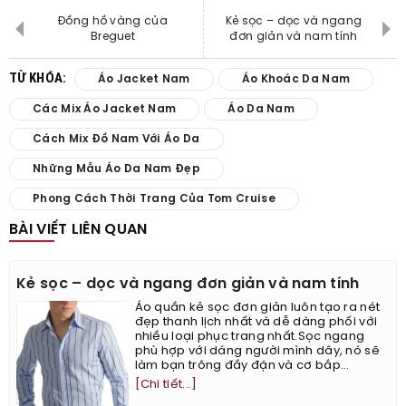
Đồng hồ vàng của
Kẻ sọc – dọc và ngang
Breguet
đơn giản và nam tính
TỪ KHÓA:
Áo Jacket Nam
Áo Khoác Da Nam
Các Mix Áo Jacket Nam
Áo Da Nam
Cách Mix Đồ Nam Với Áo Da
Những Mẫu Áo Da Nam Đẹp
Phong Cách Thời Trang Của Tom Cruise
BÀI VIẾT LIÊN QUAN
Kẻ sọc – dọc và ngang đơn giản và nam tính
Áo quần kẻ sọc đơn giản luôn tạo ra nét
đẹp thanh lịch nhất và dễ dàng phối với
nhiều loại phục trang nhất.Sọc ngang
phù hợp với dáng người mình dây, nó sẽ
làm bạn trông đầy đặn và cơ bắp...
[Chi tiết...]