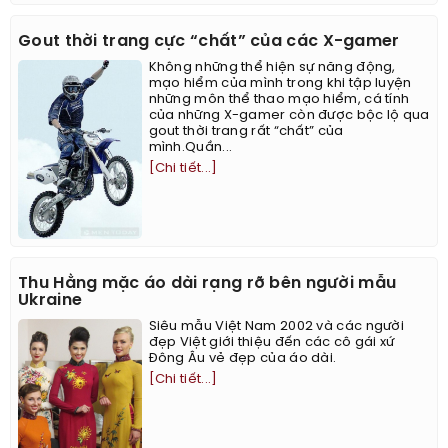
Gout thời trang cực “chất” của các X-gamer
Không những thể hiện sự năng động,
mạo hiểm của mình trong khi tập luyện
những môn thể thao mạo hiểm, cá tính
của những X-gamer còn được bộc lộ qua
gout thời trang rất “chất” của
mình.Quần...
[Chi tiết...]
Thu Hằng mặc áo dài rạng rỡ bên người mẫu
Ukraine
Siêu mẫu Việt Nam 2002 và các người
đẹp Việt giới thiệu đến các cô gái xứ
Đông Âu vẻ đẹp của áo dài.
[Chi tiết...]