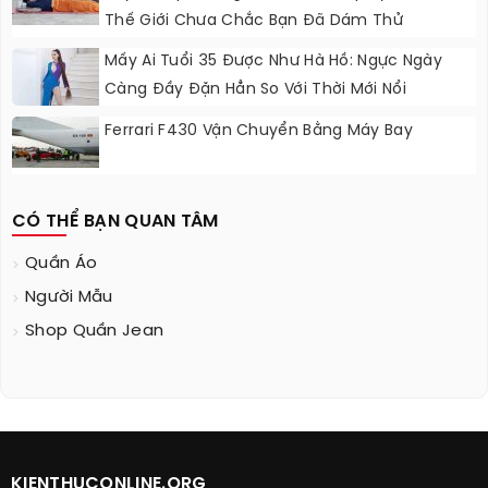
Thế Giới Chưa Chắc Bạn Đã Dám Thử
Mấy Ai Tuổi 35 Được Như Hà Hồ: Ngực Ngày
Càng Đầy Đặn Hẳn So Với Thời Mới Nổi
Ferrari F430 Vận Chuyển Bằng Máy Bay
CÓ THỂ BẠN QUAN TÂM
Quần Áo
Người Mẫu
Shop Quần Jean
KIENTHUCONLINE.ORG