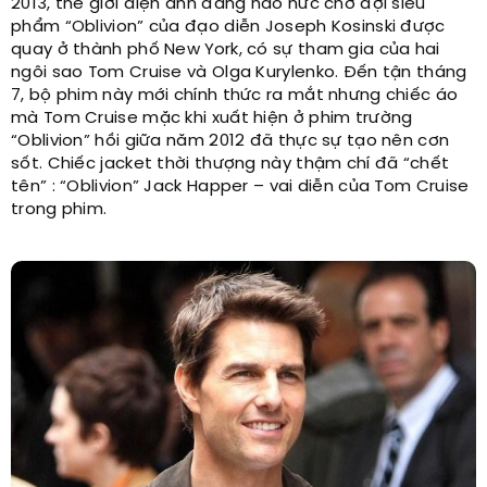
2013, thế giới điện ảnh đang háo hức chờ đợi siêu
phẩm “Oblivion” của đạo diễn Joseph Kosinski được
quay ở thành phố New York, có sự tham gia của hai
ngôi sao Tom Cruise và Olga Kurylenko. Đến tận tháng
7, bộ phim này mới chính thức ra mắt nhưng chiếc áo
mà Tom Cruise mặc khi xuất hiện ở phim trường
“Oblivion” hồi giữa năm 2012 đã thực sự tạo nên cơn
sốt. Chiếc jacket thời thượng này thậm chí đã “chết
tên” : “Oblivion” Jack Happer – vai diễn của Tom Cruise
trong phim.