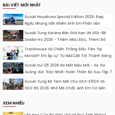
BÀI VIẾT MỚI NHẤT
Suzuki Hayabusa Special Edition 2026: Đẹp,
Ngầu Nhưng Vẫn Khiến Anh Em Phân Vân
Suzuki Tung Katana Bản Giới Hạn Và GSX-8R
Daidai-Iro 2026 - Thêm Màu Độc, Thêm Đồ
Chơi, Thêm Cá Tính
Trackhouse Và Chiến Thắng Đầu Tiên Tại
MotoGP: Khi Áp Lự” Từ NASCAR Trở Thành Động
Lực Ngọt Ngào
Suzuki Sui 125 2026 Ra Mắt Màu Mới - Xe Ga
Vuông Vức ‘độc Nhất’ Hoàn Thiện Bộ Sưu Tập 7
Sắc Cầu Vồng
Suzuki Tung Bộ Tem Mới Cho GSX-S1000 Và
GSX-8S 2026: Nhỏ Mà Chất, Anh Em Có Nên
Nâng Cấp?
XEM NHIỀU