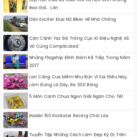
Lớp Học Của Bà Giáo Già Và Học Sinh Không
Bao Giờ... Lớn
Dàn Exciter Đưa Nữ Biker Về Nhà Chồng
Cận Cảnh Yaz Độ Trông Cực Kì Điệu Nghệ Và
Vô Cùng Complicated
Những Flagship Đình Đám Kế Tiếp Trong Năm
2017
Lan Càng Cua Mềm Như Bún Vì Sai Điều Này,
Làm Đúng Lá Dày, Ra 300 Bông
5 Món Canh Chua Ngon Giải Ngán Cho Tết
Raider 150 Rockstar Racing Chói Lóa
Tuyển Tập Những Cách Làm Đẹp Kỳ Dị Trên