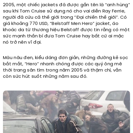
2005, một chiếc jackets đã được gắn tên là “anh hùng”
sau khi Tom Cruise sử dụng nó cho vai diễn Ray Ferrie,
người đã cứu cả thế giới trong “Đại chiến thế giới”. Có
giá khoảng 770 USD, “Belstaff Men Hero” jacket, áo
khoác da từ thương hiệu Belstaff được tin rằng có một
sức mạnh thần bí đưa Tom Cruise hay bất cứ ai mặc
nó trở nên vĩ đại.
Màu nâu đen, kiểu dáng đơn giản, những đường kẻ sọc
bắt mắt, “Hero” nhanh chóng được các quý ông mê
thời trang săn tìm trong năm 2005 và thậm chí, vẫn
còn sức hút suốt những năm sau đó.