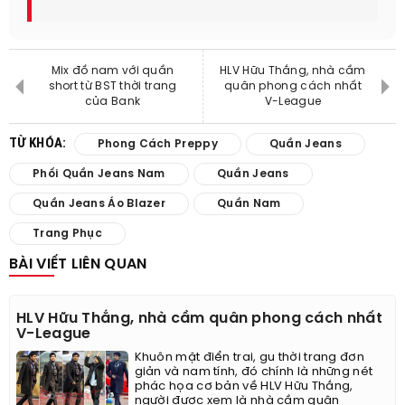
Mix đồ nam với quần
HLV Hữu Thắng, nhà cầm
short từ BST thời trang
quân phong cách nhất
của Bank
V-League
TỪ KHÓA:
Phong Cách Preppy
Quần Jeans
Phối Quần Jeans Nam
Quần Jeans
Quần Jeans Áo Blazer
Quần Nam
Trang Phục
BÀI VIẾT LIÊN QUAN
HLV Hữu Thắng, nhà cầm quân phong cách nhất
V-League
Khuôn mặt điển trai, gu thời trang đơn
giản và nam tính, đó chính là những nét
phác họa cơ bản về HLV Hữu Thắng,
người được xem là nhà cầm quân