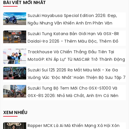
BÀI VIẾT MỚI NHẤT
Suzuki Hayabusa Special Edition 2026: Đẹp,
Ngầu Nhưng Vẫn Khiến Anh Em Phân Vân
Suzuki Tung Katana Bản Giới Hạn Và GSX-8R
Daidai-Iro 2026 - Thêm Màu Độc, Thêm Đồ
Chơi, Thêm Cá Tính
Trackhouse Và Chiến Thắng Đầu Tiên Tại
MotoGP: Khi Áp Lự” Từ NASCAR Trở Thành Động
Lực Ngọt Ngào
Suzuki Sui 125 2026 Ra Mắt Màu Mới - Xe Ga
Vuông Vức ‘độc Nhất’ Hoàn Thiện Bộ Sưu Tập 7
Sắc Cầu Vồng
Suzuki Tung Bộ Tem Mới Cho GSX-S1000 Và
GSX-8S 2026: Nhỏ Mà Chất, Anh Em Có Nên
Nâng Cấp?
XEM NHIỀU
Rapper MCK Là Ai Mà Khiến Mạng Xã Hội Xôn