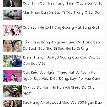
Xao: Tình Cũ Tlinh, Từng Nhận “gạch Đá” Vì Tỏ
Thái Độ Với Trường Giang
Mãn Nhãn Dàn Xe Bạc Tỉ Tập Trung Ở Sài Gòn
Xuân Lan Hé Lộ Những Gương Mặt Sáng Giá!
Tẩy Trang Bằng 4 Nguyên Liệu Có Trong Bếp,
Da Sạch Sâu Như Đi Spa, Đỡ Lo Dị Ứng
Điểm Trùng Hợp Ngỡ Ngàng Của Các Cặp Bố
Con Sao Việt
Các Kiểu Váy Ngắn “thiếu Hụt Vải” Làm Hội
Người Đẹp Vbiz Điêu Đứng, Suýt Rơi Vào Cảnh
Nguy Hiểm
NVX 155 Độ Hầm Hố Hơn Với Nhiều Đồ Chơi
‘HOT’
Sao Hạng A Hollywood Mặc Váy 300 Ngàn Dạo