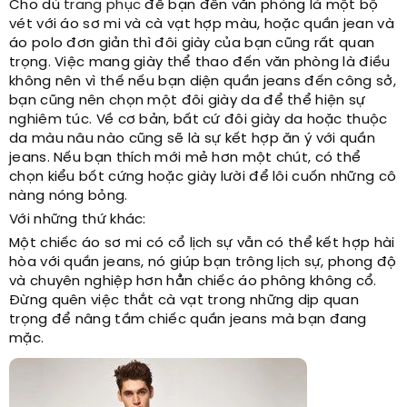
Cho dù
trang phục
để bạn đến văn phòng là một bộ
vét với áo sơ mi và cà vạt hợp màu, hoặc quần jean và
áo polo đơn giản thì đôi giày của bạn cũng rất quan
trọng. Việc mang giày thể thao đến văn phòng là điều
không nên vì thế nếu bạn diện quần jeans đến công sở,
bạn cũng nên chọn một đôi giày da để thể hiện sự
nghiêm túc. Về cơ bản, bất cứ đôi giày da hoặc thuộc
da màu nâu nào cũng sẽ là sự kết hợp ăn ý với quần
jeans. Nếu bạn thích mới mẻ hơn một chút, có thể
chọn kiểu bốt cứng hoặc giày lười để lôi cuốn những cô
nàng nóng bỏng.
Với những thứ khác:
Một chiếc áo sơ mi có cổ lịch sự vẫn có thể kết hợp hài
hòa với quần jeans, nó giúp bạn trông lịch sự, phong độ
và chuyên nghiệp hơn hẳn chiếc áo phông không cổ.
Đừng quên việc thắt cà vạt trong những dịp quan
trọng để nâng tầm chiếc quần jeans mà bạn đang
mặc.