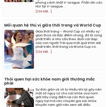
phong cách nhất V-League. Phần lớn các
HLV tại V-League...
[Chi tiết...]
Mối quan hệ thú vị giữa thời trang và World Cup
Giữa thời trang – World Cup có nhiều sự
giao thoa và đặc điểm chung, đó là cùng
phát triển vì nhu cầu theo đuổi cái đẹp
của con người.Trải qua một quá trình dài
phát triển, thời trang và World Cup có...
[Chi tiết...]
Thói quen hại sức khỏe nam giới thường mắc
phải
Sự đơn giản và vô tư nhiều khi lại gây nên
một số nguy cơ cho sức khỏe của nam
giới.Hãy cùng điểm lại các thói quen
nguy hại mà các chuyên gia sức khỏe
khuyên nam giới nên xem xét điều