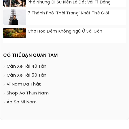
Phố Nhưng Đi Sự Kiện Là Dát Vài Tỉ Đồng
7 Thành Phố ‘thời Trang’ Nhất Thế Giới
Chợ Hoa Đêm Không Ngủ Ở Sài Gòn
CÓ THỂ BẠN QUAN TÂM
Cân Xe Tải 40 Tấn
Cân Xe Tải 50 Tấn
Ví Nam Da Thật
Shop Áo Thun Nam
Áo Sơ Mi Nam