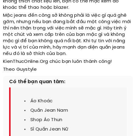
không thích chất liệu len, bạn có thể mặc kèm áo
khoác thể thao hoặc blazer.
Mặc jeans đến công sở không phải là việc gì quá ghê
gớm, nhưng nếu bạn đang bắt đầu một công việc mới
thì nên thận trọng với việc mình sẽ mặc gì. Hãy tinh ý
một chút và xem cấp trên của bạn mặc gì và không
mặc gì để bạn không quá nổi bật. Khi tự tin với năng
lực và vị trí của mình, hãy mạnh dạn diện quần jeans
nếu đó là sở thích của bạn.
KienThucOnline.Org chúc bạn luôn thành công!
Theo Guystyle
Có thể bạn quan tâm:
Áo Khoác
Quần Jean Nam
Shop Áo Thun
Sỉ Quần Jean Nữ