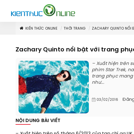
KIẾN THỨC ONLINE
THỜI TRANG
ZACHARY QUINTO NỔI 
Zachary Quinto nổi bật với trang ph
– Xuất hiện trên 
phim Star Trek, n
trang phục mang m
như...
Đăng
03/02/2016
NỘI DUNG BÀI VIẾT
– Xuất hiện trên số tháng 6/2013 của tạp chí
gq
UK,