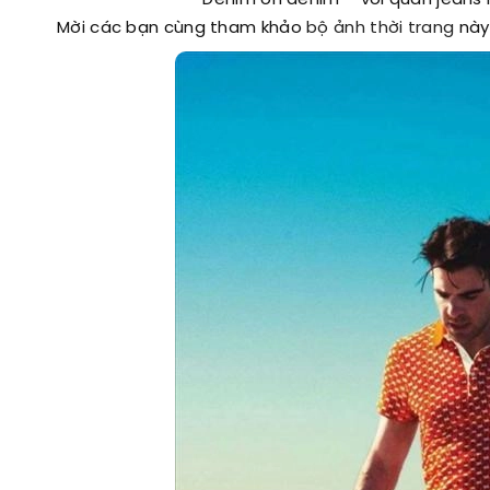
Denim on denim – với quần jeans
Mời các bạn cùng tham khảo
bộ ảnh thời trang
này