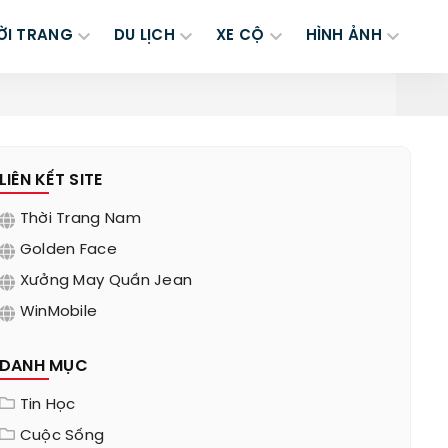
ỜI TRANG
DU LỊCH
XE CỘ
HÌNH ẢNH
LIÊN KẾT SITE
Thời Trang Nam
Golden Face
Xưởng May Quần Jean
WinMobile
DANH MỤC
Tin Học
Cuộc Sống