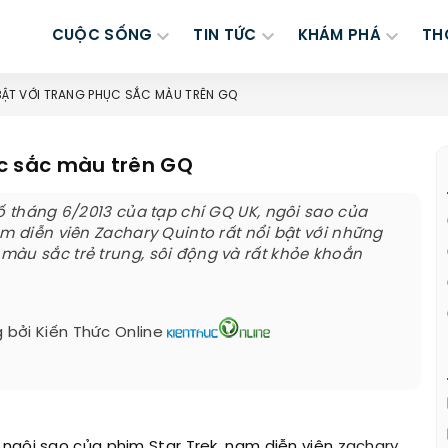
CUỘC SỐNG
TIN TỨC
KHÁM PHÁ
TH
BẬT VỚI TRANG PHỤC SẮC MÀU TRÊN GQ
ục sắc màu trên GQ
số tháng 6/2013 của tạp chí GQ UK, ngôi sao của
am diễn viên Zachary Quinto rất nổi bật với những
àu sắc trẻ trung, sôi động và rất khỏe khoắn
 bởi
Kiến Thức Online
 ngôi sao của phim Star Trek, nam diễn viên
zachary