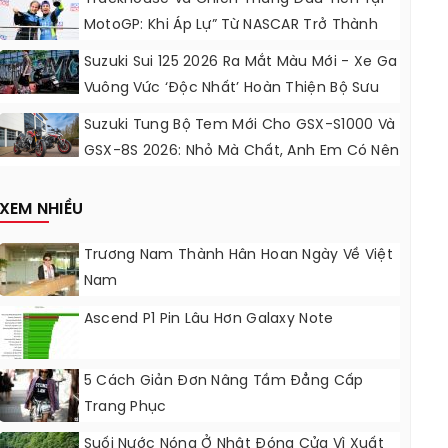
MotoGP: Khi Áp Lự” Từ NASCAR Trở Thành
Động Lực Ngọt Ngào
Suzuki Sui 125 2026 Ra Mắt Màu Mới - Xe Ga
Vuông Vức ‘độc Nhất’ Hoàn Thiện Bộ Sưu
Tập 7 Sắc Cầu Vồng
Suzuki Tung Bộ Tem Mới Cho GSX-S1000 Và
GSX-8S 2026: Nhỏ Mà Chất, Anh Em Có Nên
Nâng Cấp?
XEM NHIỀU
Trương Nam Thành Hân Hoan Ngày Về Việt
Nam
Ascend P1 Pin Lâu Hơn Galaxy Note
5 Cách Giản Đơn Nâng Tầm Đẳng Cấp
Trang Phục
Suối Nước Nóng Ở Nhật Đóng Cửa Vì Xuất