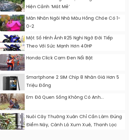
Hiện Cảnh ‘mát Mẻ’
Mãn Nhãn Ngôi Nhà Màu Hồng Chóe Có 1-
0-2
Một Số Hình Ảnh R25 Nghi Ngờ Đời Tiếp
Theo Với Sức Mạnh Hơn 40HP
Honda Click Cam Đen Nổi Bật
Smartphone 2 SIM Chip 8 Nhân Giá Hơn 5
Triệu Đồng
Em Đã Quen Sống Không Có Anh...
Nuôi Cây Thường Xuân Chỉ Cần Làm Đúng
Điểm Này, Cành Lá Xum Xuê, Thanh Lọc
Không Khí