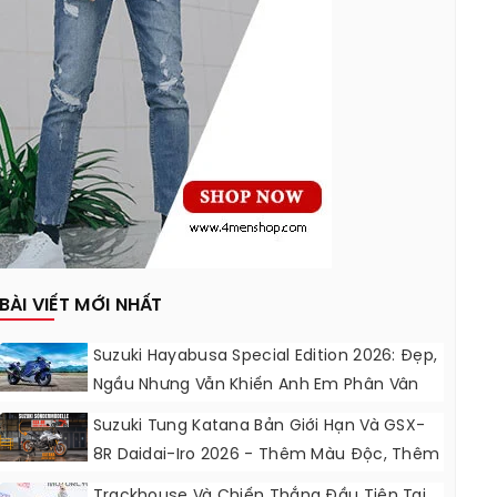
BÀI VIẾT MỚI NHẤT
Suzuki Hayabusa Special Edition 2026: Đẹp,
Ngầu Nhưng Vẫn Khiến Anh Em Phân Vân
Suzuki Tung Katana Bản Giới Hạn Và GSX-
8R Daidai-Iro 2026 - Thêm Màu Độc, Thêm
Đồ Chơi, Thêm Cá Tính
Trackhouse Và Chiến Thắng Đầu Tiên Tại