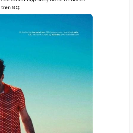
 màu đỏ kết hợp cùng áo sơ mi denim
 trên GQ: