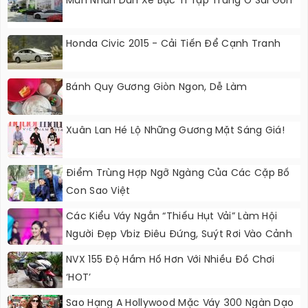
Mãn Nhãn Dàn Xe Bạc Tỉ Tập Trung Ở Sài Gòn
Honda Civic 2015 - Cải Tiến Để Cạnh Tranh
Bánh Quy Gương Giòn Ngon, Dễ Làm
Xuân Lan Hé Lộ Những Gương Mặt Sáng Giá!
Điểm Trùng Hợp Ngỡ Ngàng Của Các Cặp Bố
Con Sao Việt
Các Kiểu Váy Ngắn “thiếu Hụt Vải” Làm Hội
Người Đẹp Vbiz Điêu Đứng, Suýt Rơi Vào Cảnh
Nguy Hiểm
NVX 155 Độ Hầm Hố Hơn Với Nhiều Đồ Chơi
‘HOT’
Sao Hạng A Hollywood Mặc Váy 300 Ngàn Dạo