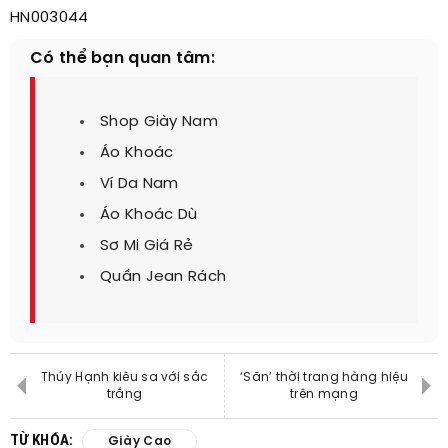
HN003044
Có thể bạn quan tâm:
Shop Giày Nam
Áo Khoác
Ví Da Nam
Áo Khoác Dù
Sơ Mi Giá Rẻ
Quần Jean Rách
Thúy Hạnh kiêu sa với sắc
‘Săn’ thời trang hàng hiệu
trắng
trên mạng
TỪ KHÓA:
Giày Cao