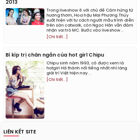
2013
Trong liveshow 6 với chủ đề Cảm hứng từ
hương thơm, Hoa hậu Mai Phương Thúy
xuất hiện với tư cách người mẫu trình diễn
trên sàn catwalk, còn Ngọc Hân vẫn đảm
nhận vai trò MC. Bước vào liveshow...
[Chi tiết...]
Bí kíp trị chân ngắn của hot girl Chipu
Chipu sinh năm 1993, cô được xem là
hotgirl Hà thành nổi tiếng nhất nhì làng
giải trí Việt hiện nay....
[Chi tiết...]
LIÊN KẾT SITE