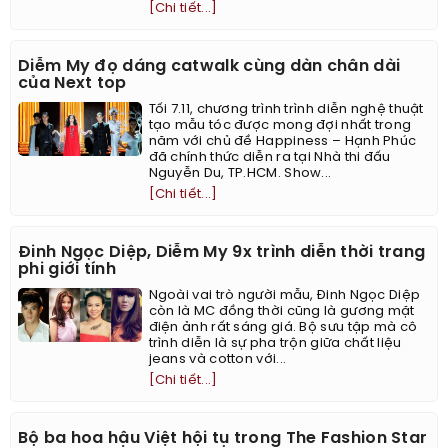
[Chi tiết...]
Diễm My đọ dáng catwalk cùng dàn chân dài
của Next top
Tối 7.11, chương trình trình diễn nghệ thuật
tạo mẫu tóc được mong đợi nhất trong
năm với chủ đề Happiness – Hạnh Phúc
đã chính thức diễn ra tại Nhà thi đấu
Nguyễn Du, TP.HCM. Show...
[Chi tiết...]
Đinh Ngọc Diệp, Diễm My 9x trình diễn thời trang
phi giới tính
Ngoài vai trò người mẫu, Đinh Ngọc Diệp
còn là MC đồng thời cũng là gương mặt
điện ảnh rất sáng giá. Bộ sưu tập mà cô
trình diễn là sự pha trộn giữa chất liệu
jeans và cotton với...
[Chi tiết...]
Bộ ba hoa hậu Việt hội tụ trong The Fashion Star