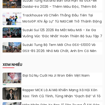
Suzuki Tung Katana Bản Giới Hạn Và GSX-8R
Daidai-Iro 2026 - Thêm Màu Độc, Thêm Đồ
Chơi, Thêm Cá Tính
Trackhouse Và Chiến Thắng Đầu Tiên Tại
MotoGP: Khi Áp Lự” Từ NASCAR Trở Thành Động
Lực Ngọt Ngào
Suzuki Sui 125 2026 Ra Mắt Màu Mới - Xe Ga
Vuông Vức ‘độc Nhất’ Hoàn Thiện Bộ Sưu Tập 7
Sắc Cầu Vồng
Suzuki Tung Bộ Tem Mới Cho GSX-S1000 Và
GSX-8S 2026: Nhỏ Mà Chất, Anh Em Có Nên
Nâng Cấp?
XEM NHIỀU
Đại Sứ Nụ Cười Ha Ji Won Đến Việt Nam
Rapper MCK Là Ai Mà Khiến Mạng Xã Hội Xôn
Xao: Tình Cũ Tlinh, Từng Nhận “gạch Đá” Vì Tỏ
Thái Độ Với Trường Giang