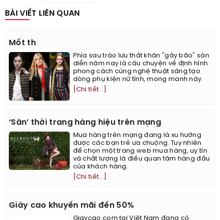
BÀI VIẾT LIÊN QUAN
Mốt th
Phía sau trào lưu thắt khăn "gây bão" sàn
diễn năm nay là câu chuyện về định hình
phong cách cùng nghệ thuật sáng tạo
dòng phụ kiện nữ tính, mong manh này.
[Chi tiết...]
‘Săn’ thời trang hàng hiệu trên mạng
Mua hàng trên mạng đang là xu hướng
được các bạn trẻ ưa chuộng. Tuy nhiên
để chọn một trang web mua hàng, uy tín
và chất lượng là điều quan tâm hàng đầu
của khách hàng.
[Chi tiết...]
Giày cao khuyến mãi đến 50%
Giaycao.com tại Việt Nam đang có