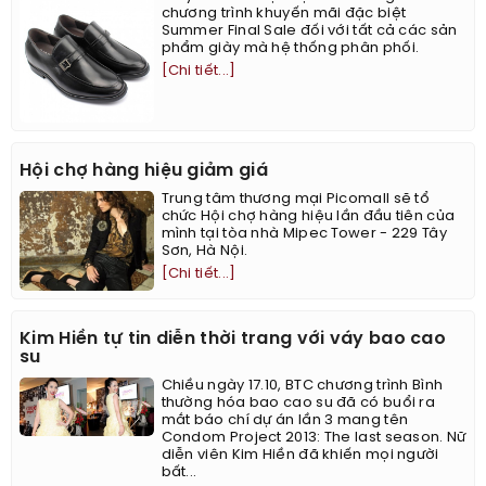
chương trình khuyến mãi đặc biệt
Summer Final Sale đối với tất cả các sản
phẩm giày mà hệ thống phân phối.
[Chi tiết...]
Hội chợ hàng hiệu giảm giá
Trung tâm thương mại Picomall sẽ tổ
chức Hội chợ hàng hiệu lần đầu tiên của
mình tại tòa nhà Mipec Tower - 229 Tây
Sơn, Hà Nội.
[Chi tiết...]
Kim Hiền tự tin diễn thời trang với váy bao cao
su
Chiều ngày 17.10, BTC chương trình Bình
thường hóa bao cao su đã có buổi ra
mắt báo chí dự án lần 3 mang tên
Condom Project 2013: The last season. Nữ
diễn viên Kim Hiền đã khiến mọi người
bất...