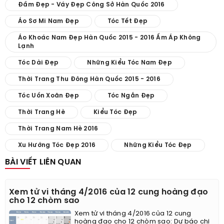
Đầm Đẹp - Váy Đẹp Công Sở Hàn Quốc 2016
Áo Sơ Mi Nam Đẹp
Tóc Tết Đẹp
Áo Khoác Nam Đẹp Hàn Quốc 2015 - 2016 Ấm Áp Không
Lạnh
Tóc Dài Đẹp
Những Kiểu Tóc Nam Đẹp
Thời Trang Thu Đông Hàn Quốc 2015 - 2016
Tóc Uốn Xoăn Đẹp
Tóc Ngắn Đẹp
Thời Trang Hè
Kiểu Tóc Đẹp
Thời Trang Nam Hè 2016
Xu Hướng Tóc Đẹp 2016
Những Kiểu Tóc Đẹp
BÀI VIẾT LIÊN QUAN
Xem tử vi tháng 4/2016 của 12 cung hoàng đạo
cho 12 chòm sao
Xem tử vi tháng 4/2016 của 12 cung
hoàng đạo cho 12 chòm sao: Dự báo chi