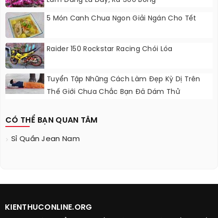
Làm Đúng Lá Dày, Ra 300 Bông
5 Món Canh Chua Ngon Giải Ngán Cho Tết
Raider 150 Rockstar Racing Chói Lóa
Tuyển Tập Những Cách Làm Đẹp Kỳ Dị Trên
Thế Giới Chưa Chắc Bạn Đã Dám Thử
CÓ THỂ BẠN QUAN TÂM
Sỉ Quần Jean Nam
KIENTHUCONLINE.ORG