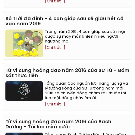
[Chi tiết...]
Số trời đã định - 4 con giáp sau sẽ giàu hết cỡ
vào năm 2019
Trong năm 2019, 4 con giáp sau sẽ nhận
được sự may mắn khiến nhiều người
ngưỡng mộ.
[Chi tiết...]
Tử vi cung hoàng đạo năm 2016 của Sư Tử - Bám
sát thực tiễn
Tổng quan Các nguồn lực, năng lượng và
lý tưởng sống của Sư Tử trong năm mới
2016 sẽ chuyển động chậm rãi, thuận lợi
tựa một dòng chảy êm ái,...
[Chi tiết...]
Tử vi cung hoàng đạo năm 2016 của Bạch
Dương - Tài lộc mỉm cười
Tổng quan Bạch Dương tiến thêm những