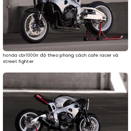
honda
cbr1000rr
độ theo phong cách cafe racer và
street fighter