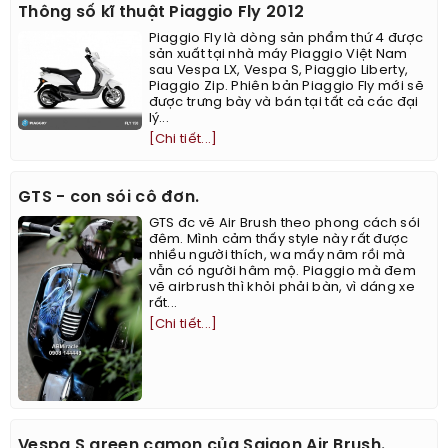
Thông số kĩ thuật Piaggio Fly 2012
Piaggio Fly là dòng sản phẩm thứ 4 được
sản xuất tại nhà máy Piaggio Việt Nam
sau Vespa LX, Vespa S, Piaggio Liberty,
Piaggio Zip. Phiên bản Piaggio Fly mới sẽ
được trưng bày và bán tại tất cả các đại
lý...
[Chi tiết...]
GTS - con sói cô đơn.
GTS đc vẽ Air Brush theo phong cách sói
đêm. Mình cảm thấy style này rất được
nhiều người thích, wa mấy năm rồi mà
vẫn có người hâm mộ. Piaggio mà đem
vẽ airbrush thì khỏi phải bàn, vì dáng xe
rất...
[Chi tiết...]
Vespa S green camon của Saigon Air Brush.