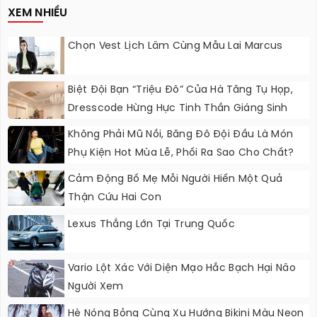
XEM NHIỀU
Chọn Vest Lịch Lãm Cùng Mẫu Lai Marcus
Biệt Đội Bạn “triệu Đô” Của Hà Tăng Tụ Họp,
Dresscode Hừng Hực Tinh Thần Giáng Sinh
Không Phải Mũ Nồi, Băng Đô Đội Đầu Là Món
Phụ Kiện Hot Mùa Lễ, Phối Ra Sao Cho Chất?
Cảm Động Bố Mẹ Mỗi Người Hiến Một Quả
Thận Cứu Hai Con
Lexus Thắng Lớn Tại Trung Quốc
Vario Lột Xác Với Diện Mạo Hắc Bạch Hại Não
Người Xem
Hè Nóng Bỏng Cùng Xu Hướng Bikini Màu Neon