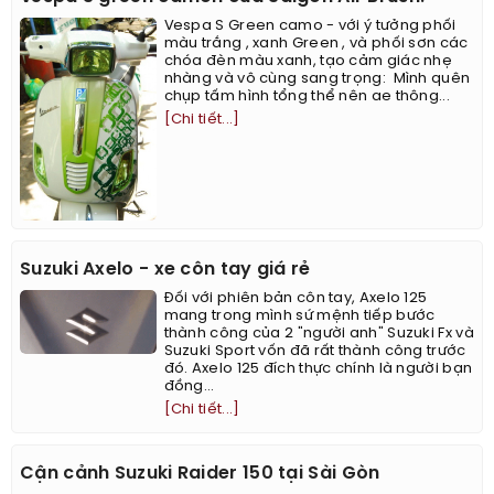
Vespa S Green camo - với ý tưởng phối
màu trắng , xanh Green , và phối sơn các
chóa đèn màu xanh, tạo cảm giác nhẹ
nhàng và vô cùng sang trọng: ​​​​ ​Mình quên
chụp tấm hình tổng thể nên ae thông...
[Chi tiết...]
Suzuki Axelo - xe côn tay giá rẻ
Đối với phiên bản côn tay, Axelo 125
mang trong mình sứ mệnh tiếp bước
thành công của 2 "người anh" Suzuki Fx và
Suzuki Sport vốn đã rất thành công trước
đó. Axelo 125 đích thực chính là người bạn
đồng...
[Chi tiết...]
Cận cảnh Suzuki Raider 150 tại Sài Gòn