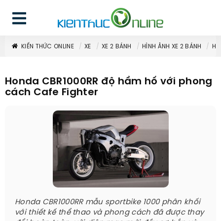
KIẾN THỨC ONLINE
XE
XE 2 BÁNH
HÌNH ẢNH XE 2 BÁNH
HO
Honda CBR1000RR độ hầm hố với phong
cách Cafe Fighter
Honda CBR1000RR mẫu sportbike 1000 phân khối
với thiết kế thể thao và phong cách đã được thay