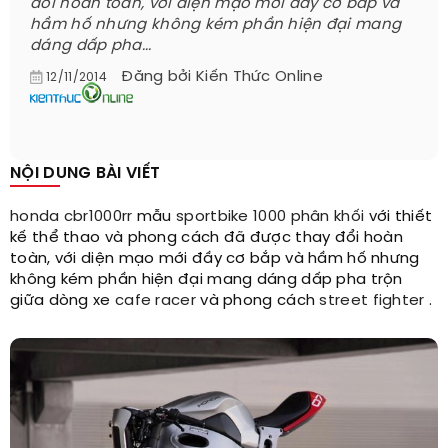
đổi hoàn toàn, với diện mạo mới đầy cơ bắp và
hầm hố nhưng không kém phần hiện đại mang
dáng dấp pha...
Đăng bởi
Kiến Thức Online
12/11/2014
NỘI DUNG BÀI VIẾT
honda cbr1000rr
mẫu
sportbike
1000 phân khối
với thiết
kế thể thao và phong cách đã được thay đổi hoàn
toàn, với diện mạo mới đầy cơ bắp và hầm hố nhưng
không kém phần hiện đại mang dáng dấp pha trộn
giữa dòng xe
cafe racer
và phong cách
street fighter
.