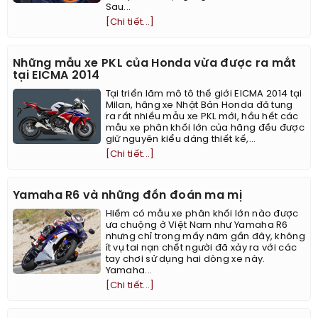
Sau...
[Chi tiết...]
Những mẫu xe PKL của Honda vừa được ra mắt
tại EICMA 2014
Tại triển lãm mô tô thế giới EICMA 2014 tại
Milan, hãng xe Nhật Bản Honda đã tung
ra rất nhiều mẫu xe PKL mới, hầu hết các
mẫu xe phân khối lớn của hãng đều được
giữ nguyên kiểu dáng thiết kế,...
[Chi tiết...]
Yamaha R6 và những đồn đoán ma mị
Hiếm có mẫu xe phân khối lớn nào được
ưa chuộng ở Việt Nam như Yamaha R6
nhưng chỉ trong mấy năm gần đây, không
ít vụ tai nạn chết người đã xảy ra với các
tay chơi sử dụng hai dòng xe này.
Yamaha...
[Chi tiết...]