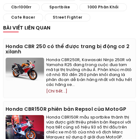
Cbr1000rr
Sportbike
1000 Phân Khối
Cafe Racer
Street Fighter
BÀI VIẾT LIÊN QUAN
Honda CBR 250 có thể được trang bị động cơ 2
xilanh
Honda CBR250R, Kawasaki Ninja 250R và
Yamaha R25 đang trong cuộc đua tam
mã tại thị trường châu Á. Phân khúc môtô
cỡ nhỏ 150 đến 250 phân khối đang là
phân đoạn dễ bán hàng nhất với hầu hết
các hãng xe...
[Chi tiết...]
Honda CBR150R phiên bản Repsol của MotoGP
Honda CBR150R mẫu sportbike thành thị
vừa được giới thiệu phiên bản Repsol với
họa tiết cùng số hiệu 93 số thi đấu trên
chiếc xe mô tô của nhà vô địch Marc
Marquez sử dụng ở giải đua MotoGP.