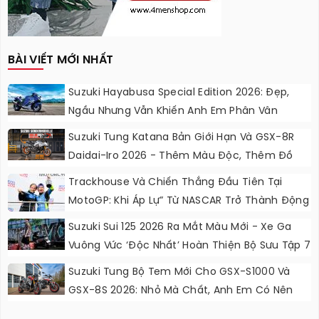
BÀI VIẾT MỚI NHẤT
Suzuki Hayabusa Special Edition 2026: Đẹp,
Ngầu Nhưng Vẫn Khiến Anh Em Phân Vân
Suzuki Tung Katana Bản Giới Hạn Và GSX-8R
Daidai-Iro 2026 - Thêm Màu Độc, Thêm Đồ
Chơi, Thêm Cá Tính
Trackhouse Và Chiến Thắng Đầu Tiên Tại
MotoGP: Khi Áp Lự” Từ NASCAR Trở Thành Động
Lực Ngọt Ngào
Suzuki Sui 125 2026 Ra Mắt Màu Mới - Xe Ga
Vuông Vức ‘độc Nhất’ Hoàn Thiện Bộ Sưu Tập 7
Sắc Cầu Vồng
Suzuki Tung Bộ Tem Mới Cho GSX-S1000 Và
GSX-8S 2026: Nhỏ Mà Chất, Anh Em Có Nên
Nâng Cấp?