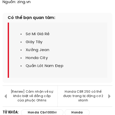
Nguồn: zing.vn
Có thể bạn quan tâm:
Sơ Mi Giá Rẻ
Giày Tây
Xưởng Jean
Honda City
Quần Lót Nam Đẹp
[Review] Cảm nhận về sự
Honda CBR 250 có thể
khác biệt về đẳng cấp
được trang bị động cơ 2
của phuộc Ohlins
xilanh
TỪ KHÓA:
Honda Cbr1000rr
Honda