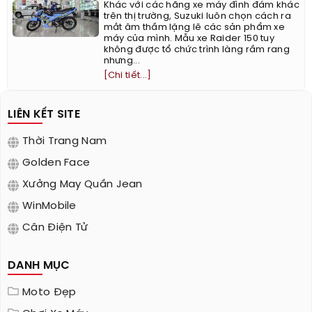
Khác với các hãng xe máy đình đám khác
trên thị trường, Suzuki luôn chọn cách ra
mắt âm thầm lặng lẽ các sản phẩm xe
máy của mình. Mẫu xe Raider 150 tuy
không được tổ chức trình làng rầm rang
nhưng...
[Chi tiết...]
LIÊN KẾT SITE
Thời Trang Nam
Golden Face
Xưởng May Quần Jean
WinMobile
Cân Điện Tử
DANH MỤC
Moto Đẹp