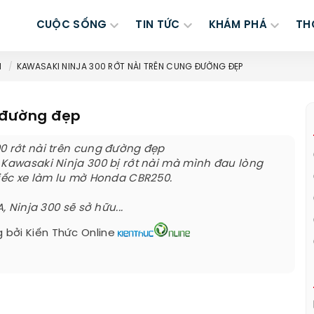
CUỘC SỐNG
TIN TỨC
KHÁM PHÁ
TH
H
KAWASAKI NINJA 300 RỚT NÀI TRÊN CUNG ĐƯỜNG ĐẸP
g đường đẹp
0 rớt nài trên cung đường đẹp
 Kawasaki Ninja 300 bị rớt nài mà mình đau lòng
hiếc xe làm lu mờ Honda CBR250.
A, Ninja 300 sẽ sở hữu...
 bởi
Kiến Thức Online