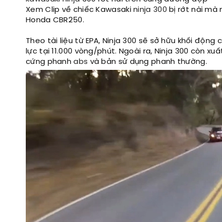
Xem Clip về chiếc Kawasaki
ninja 300
bị rớt nài mà 
Honda CBR250.
Theo tài liệu từ EPA, Ninja 300 sẽ sở hữu khối động
lực tại 11.000 vòng/phút. Ngoài ra, Ninja 300 còn x
cứng phanh
abs
và bản sử dụng phanh thường.