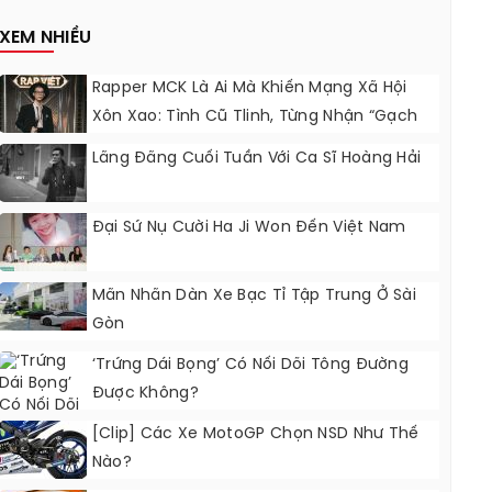
Nâng Cấp?
XEM NHIỀU
Rapper MCK Là Ai Mà Khiến Mạng Xã Hội
Xôn Xao: Tình Cũ Tlinh, Từng Nhận “gạch
Đá” Vì Tỏ Thái Độ Với Trường Giang
Lãng Đãng Cuối Tuần Với Ca Sĩ Hoàng Hải
Đại Sứ Nụ Cười Ha Ji Won Đến Việt Nam
Mãn Nhãn Dàn Xe Bạc Tỉ Tập Trung Ở Sài
Gòn
‘Trứng Dái Bọng’ Có Nối Dõi Tông Đường
Được Không?
[Clip] Các Xe MotoGP Chọn NSD Như Thế
Nào?