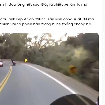
mình đau lòng hết sức. Đây là chiếc xe làm lu mờ
 cơ xi-lanh kép 4 van 296cc, sản sinh công suất 39 mã
uất hiện với cả phiên bản trang bị hệ thống chống bó