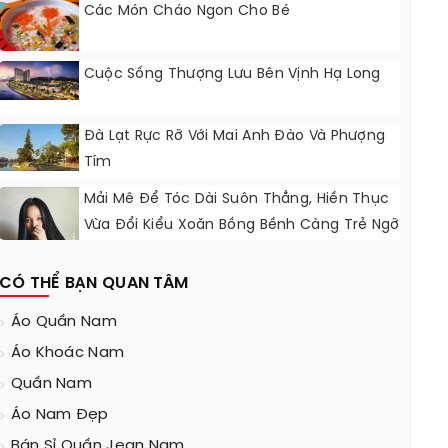
Các Món Cháo Ngon Cho Bé
Cuộc Sống Thượng Lưu Bên Vịnh Hạ Long
Đà Lạt Rực Rỡ Với Mai Anh Đào Và Phượng
Tím
Mải Mê Để Tóc Dài Suôn Thẳng, Hiền Thục
Vừa Đổi Kiểu Xoăn Bồng Bềnh Càng Trẻ Ngỡ
Ngàng
CÓ THỂ BẠN QUAN TÂM
Áo Quần Nam
Áo Khoác Nam
Quần Nam
Áo Nam Đẹp
Bán Sỉ Quần Jean Nam