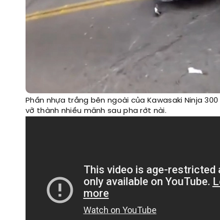
Phần nhựa trắng bên ngoài của Kawasaki Ninja 300
vỡ thành nhiều mãnh sau pha rớt nài.