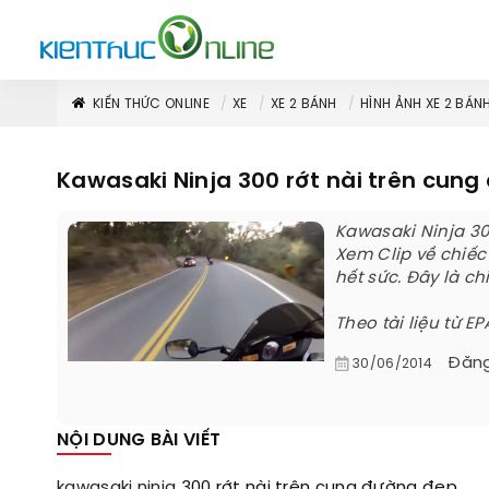
KIẾN THỨC ONLINE
XE
XE 2 BÁNH
HÌNH ẢNH XE 2 BÁN
Kawasaki Ninja 300 rớt nài trên cun
Kawasaki Ninja 30
Xem Clip về chiếc
hết sức. Đây là c
Theo tài liệu từ EP
Đăng
30/06/2014
NỘI DUNG BÀI VIẾT
kawasaki
ninja
300 rớt nài trên cung đường đẹp