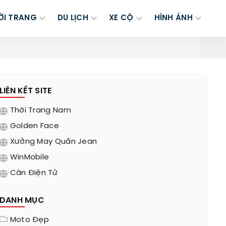
ỜI TRANG
DU LỊCH
XE CỘ
HÌNH ẢNH
LIÊN KẾT SITE
Thời Trang Nam
Golden Face
Xưởng May Quần Jean
WinMobile
Cân Điện Tử
DANH MỤC
Moto Đẹp