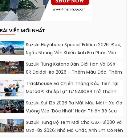
BÀI VIẾT MỚI NHẤT
Suzuki Hayabusa Special Edition 2026: Đẹp,
Ngầu Nhưng Vẫn Khiến Anh Em Phân Vân
Suzuki Tung Katana Bản Giới Hạn Và GSX-
8R Daidai-Iro 2026 - Thêm Màu Độc, Thêm
Đồ Chơi, Thêm Cá Tính
Trackhouse Và Chiến Thắng Đầu Tiên Tại
MotoGP: Khi Áp Lự” Từ NASCAR Trở Thành
Động Lực Ngọt Ngào
Suzuki Sui 125 2026 Ra Mắt Màu Mới - Xe Ga
Vuông Vức ‘độc Nhất’ Hoàn Thiện Bộ Sưu
Tập 7 Sắc Cầu Vồng
Suzuki Tung Bộ Tem Mới Cho GSX-S1000 Và
GSX-8S 2026: Nhỏ Mà Chất, Anh Em Có Nên