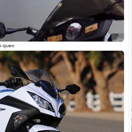
o quẹo