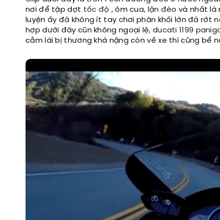
nơi để tập dợt
tốc độ
, ôm cua,
lặn đèo
và nhất là
luyện ấy đã không ít tay chơi phân khối lớn đã rớt 
hợp dưới đây cũn không ngoại lệ,
ducati 1199 panig
cằm lái bị thương khá nặng còn về xe thì cũng bể n