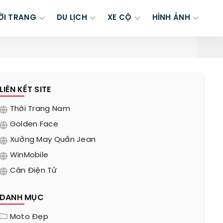
ỜI TRANG
DU LỊCH
XE CỘ
HÌNH ẢNH
LIÊN KẾT SITE
Thời Trang Nam
Golden Face
Xưởng May Quần Jean
WinMobile
Cân Điện Tử
DANH MỤC
Moto Đẹp