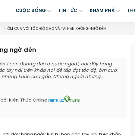
CUỘC SỐNG
TIN TỨC
KHÁM PHÁ
TH
H
ÔM CUA VỚI TỐC ĐỘ CAO VÀ TAI NẠN KHÔNG NGỜ ĐẾN
ông ngờ đến
trên 1 con đường đèo ở nước ngoài, nơi đây hàng
c tay nài trên khắp nơi để tập dợt tốc độ, ôm cua,
à những khúc cua gấp. Nhưng ngoài những...
 bởi
Kiến Thức Online
i, nơi đây hàng ngày lun tụ họp các
tay nài
trên khắp