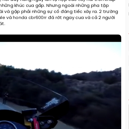
 những khúc cua gấp. Nhưng ngoài những pha tập
nài và gặp phải những sự cố đáng tiếc xãy ra. 2 trường
ale
và
honda cbr600rr
đã rớt ngay cua và cả 2 người
át.