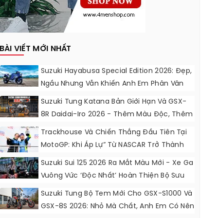
BÀI VIẾT MỚI NHẤT
Suzuki Hayabusa Special Edition 2026: Đẹp,
Ngầu Nhưng Vẫn Khiến Anh Em Phân Vân
Suzuki Tung Katana Bản Giới Hạn Và GSX-
8R Daidai-Iro 2026 - Thêm Màu Độc, Thêm
Đồ Chơi, Thêm Cá Tính
Trackhouse Và Chiến Thắng Đầu Tiên Tại
MotoGP: Khi Áp Lự” Từ NASCAR Trở Thành
Động Lực Ngọt Ngào
Suzuki Sui 125 2026 Ra Mắt Màu Mới - Xe Ga
Vuông Vức ‘độc Nhất’ Hoàn Thiện Bộ Sưu
Tập 7 Sắc Cầu Vồng
Suzuki Tung Bộ Tem Mới Cho GSX-S1000 Và
GSX-8S 2026: Nhỏ Mà Chất, Anh Em Có Nên