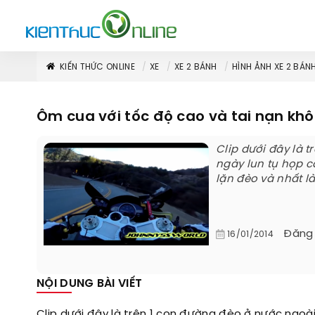
KIẾN THỨC ONLINE
XE
XE 2 BÁNH
HÌNH ẢNH XE 2 BÁN
Ôm cua với tốc độ cao và tai nạn kh
Clip dưới đây là 
ngày lun tụ họp cá
lặn đèo và nhất l
Đăng
16/01/2014
NỘI DUNG BÀI VIẾT
Clip dưới đây là trên 1 con đường đèo ở nước ngoà