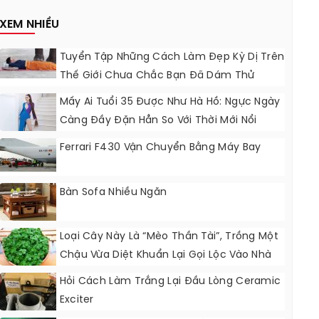
Nâng Cấp?
XEM NHIỀU
Tuyển Tập Những Cách Làm Đẹp Kỳ Dị Trên
Thế Giới Chưa Chắc Bạn Đã Dám Thử
Mấy Ai Tuổi 35 Được Như Hà Hồ: Ngực Ngày
Càng Đầy Đặn Hẳn So Với Thời Mới Nổi
Ferrari F430 Vận Chuyển Bằng Máy Bay
Bàn Sofa Nhiều Ngăn
Loại Cây Này Là “mèo Thần Tài”, Trồng Một
Chậu Vừa Diệt Khuẩn Lại Gọi Lộc Vào Nhà
Hỏi Cách Làm Trắng Lại Đầu Lòng Ceramic
Exciter