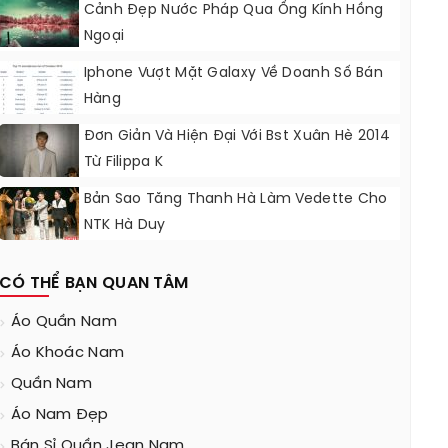
Cảnh Đẹp Nước Pháp Qua Ống Kính Hồng
Ngoại
Iphone Vượt Mặt Galaxy Về Doanh Số Bán
Hàng
Đơn Giản Và Hiện Đại Với Bst Xuân Hè 2014
Từ Filippa K
Bản Sao Tăng Thanh Hà Làm Vedette Cho
NTK Hà Duy
CÓ THỂ BẠN QUAN TÂM
Áo Quần Nam
Áo Khoác Nam
Quần Nam
Áo Nam Đẹp
Bán Sỉ Quần Jean Nam