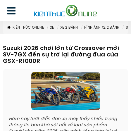
KIẾN THỨC ONLINE
XE
XE 2 BÁNH
HÌNH ẢNH XE 2 BÁNH
SU
Suzuki 2026 chơi lớn từ Crossover mới
SV-7GX đến sự trở lại đường đua của
GSX-R1000R
Hôm nay lướt diễn đàn xe máy thấy nhiều trang
thông tin bàn khá sôi nổi về loạt sản phẩm