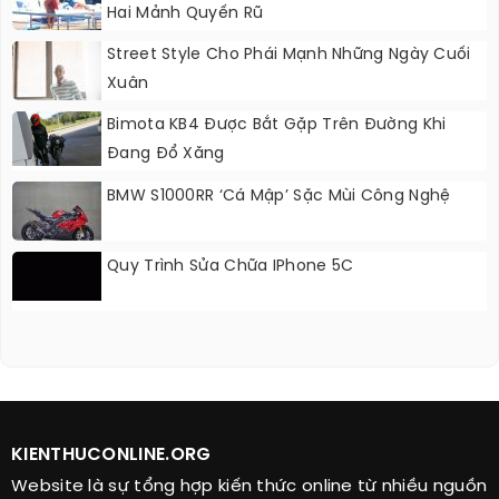
Hai Mảnh Quyến Rũ
Street Style Cho Phái Mạnh Những Ngày Cuối
Xuân
Bimota KB4 Được Bắt Gặp Trên Đường Khi
Đang Đổ Xăng
BMW S1000RR ‘Cá Mập’ Sặc Mùi Công Nghệ
Quy Trình Sửa Chữa IPhone 5C
KIENTHUCONLINE.ORG
Website là sự tổng hợp kiến thức online từ nhiều nguồn