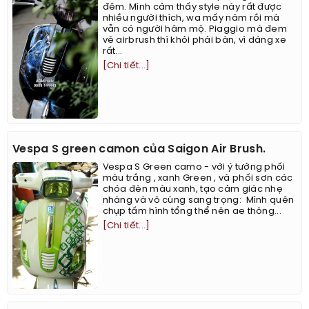
đêm. Mình cảm thấy style này rất được
nhiều người thích, wa mấy năm rồi mà
vẫn có người hâm mộ. Piaggio mà đem
vẽ airbrush thì khỏi phải bàn, vì dáng xe
rất...
[Chi tiết...]
Vespa S green camon của Saigon Air Brush.
Vespa S Green camo - với ý tưởng phối
màu trắng , xanh Green , và phối sơn các
chóa đèn màu xanh, tạo cảm giác nhẹ
nhàng và vô cùng sang trọng: ​​​​ ​Mình quên
chụp tấm hình tổng thể nên ae thông...
[Chi tiết...]