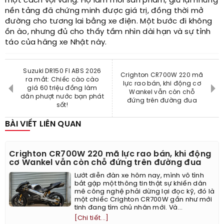
một cách vội vàng. Họ làm mới sản phẩm, giữ lại những
nền tảng đã chứng minh được giá trị, đồng thời mở
đường cho tương lai bằng xe điện. Một bước đi không
ồn ào, nhưng đủ cho thấy tầm nhìn dài hạn và sự tỉnh
táo của hãng xe Nhật này.
Suzuki DR150 FI ABS 2026
Crighton CR700W 220 mã
ra mắt: Chiếc cào cào
lực rao bán, khi động cơ
giá 60 triệu đồng làm
Wankel vẫn còn chỗ
dân phượt nước bạn phát
đứng trên đường đua
sốt!
BÀI VIẾT LIÊN QUAN
Crighton CR700W 220 mã lực rao bán, khi động
cơ Wankel vẫn còn chỗ đứng trên đường đua
Lướt diễn đàn xe hôm nay, mình vô tình
bắt gặp một thông tin thật sự khiến dân
mê công nghệ phải dừng lại đọc kỹ, đó là
một chiếc Crighton CR700W gần như mới
tinh đang tìm chủ nhân mới. Và...
[Chi tiết...]