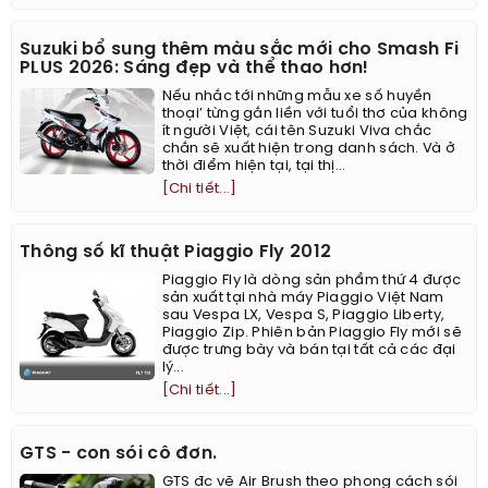
Suzuki bổ sung thêm màu sắc mới cho Smash Fi
PLUS 2026: Sáng đẹp và thể thao hơn!
Nếu nhắc tới những mẫu xe số huyền
thoại’ từng gắn liền với tuổi thơ của không
ít người Việt, cái tên Suzuki Viva chắc
chắn sẽ xuất hiện trong danh sách. Và ở
thời điểm hiện tại, tại thị...
[Chi tiết...]
Thông số kĩ thuật Piaggio Fly 2012
Piaggio Fly là dòng sản phẩm thứ 4 được
sản xuất tại nhà máy Piaggio Việt Nam
sau Vespa LX, Vespa S, Piaggio Liberty,
Piaggio Zip. Phiên bản Piaggio Fly mới sẽ
được trưng bày và bán tại tất cả các đại
lý...
[Chi tiết...]
GTS - con sói cô đơn.
GTS đc vẽ Air Brush theo phong cách sói