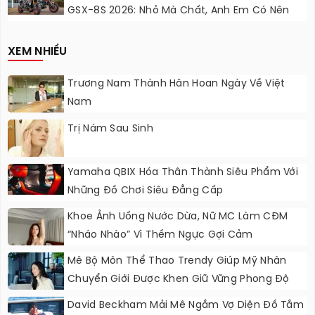
GSX-8S 2026: Nhỏ Mà Chất, Anh Em Có Nên
Nâng Cấp?
XEM NHIỀU
Trương Nam Thành Hân Hoan Ngày Về Việt
Nam
Trị Nám Sau Sinh
Yamaha QBIX Hóa Thân Thành Siêu Phẩm Với
Những Đồ Chơi Siêu Đẳng Cấp
Khoe Ảnh Uống Nước Dừa, Nữ MC Làm CĐM
“nháo Nhào” Vì Thềm Ngực Gợi Cảm
Mê Bộ Môn Thể Thao Trendy Giúp Mỹ Nhân
Chuyển Giới Được Khen Giữ Vững Phong Độ
Nhan Sắc
David Beckham Mải Mê Ngắm Vợ Diện Đồ Tắm