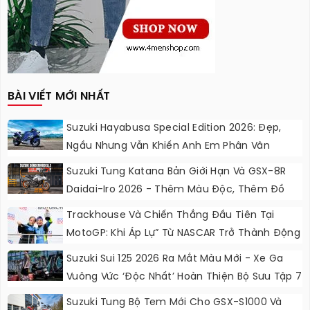
BÀI VIẾT MỚI NHẤT
Suzuki Hayabusa Special Edition 2026: Đẹp,
Ngầu Nhưng Vẫn Khiến Anh Em Phân Vân
Suzuki Tung Katana Bản Giới Hạn Và GSX-8R
Daidai-Iro 2026 - Thêm Màu Độc, Thêm Đồ
Chơi, Thêm Cá Tính
Trackhouse Và Chiến Thắng Đầu Tiên Tại
MotoGP: Khi Áp Lự” Từ NASCAR Trở Thành Động
Lực Ngọt Ngào
Suzuki Sui 125 2026 Ra Mắt Màu Mới - Xe Ga
Vuông Vức ‘độc Nhất’ Hoàn Thiện Bộ Sưu Tập 7
Sắc Cầu Vồng
Suzuki Tung Bộ Tem Mới Cho GSX-S1000 Và