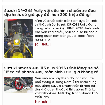
Suzuki DR-Z4S Rally với cấu hình chuẩn xe đua
địa hình, có giá quy đổi hơn 200 triệu đồng!
Mình vừa lướt diễn đàn xe máy bên Thái
thì thấy chiếc Suzuki DR-Z4S Rally đang
trưng bày tại sự kiện BIMS 2026 được anh
em bàn khá nhiều, nên chia sẻ lại cho ai
đang quan tâm dòng Dual-sport/adv
hạng nhẹ...
[Chi tiết...]
Suzuki Smash ABS 115 Plus 2026 trình làng: Xe số
115cc có phanh ABS, màn hình LCD, giá không rẻ!
Nếu anh em hay theo dõi các mẫu xe
phổ thông ở Đông Nam Á thì chắc cũng
biết dòng Suzuki Smash vốn là một cái
tên khá quen thuộc ở thị trường Thái Lan
và Philippines. Mới đây, trong khuôn khổ
triển lãm...
[Chi tiết...]