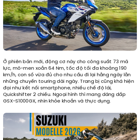
Ở phiên bản mới, động cơ này cho công suất 73 mã
lực, mô-men xoắn 64 Nm, tốc độ tối đa khoảng 190
km/h, con số vừa đủ cho nhu cầu đi lại hằng ngày lẫn
những chuyến touring dài ngày. Trang bị cũng khá hiện
đại như kết nối smartphone, nhiều chế độ lái,
Quickshifter 2 chiều. Ngoại hình thì mang dáng dấp
GSX-S1000GX, nhìn khỏe khoắn và thực dụng.