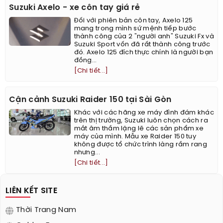
Suzuki Axelo - xe côn tay giá rẻ
Đối với phiên bản côn tay, Axelo 125
mang trong mình sứ mệnh tiếp bước
thành công của 2 "người anh" Suzuki Fx và
Suzuki Sport vốn đã rất thành công trước
đó. Axelo 125 đích thực chính là người bạn
đồng...
[Chi tiết...]
Cận cảnh Suzuki Raider 150 tại Sài Gòn
Khác với các hãng xe máy đình đám khác
trên thị trường, Suzuki luôn chọn cách ra
mắt âm thầm lặng lẽ các sản phẩm xe
máy của mình. Mẫu xe Raider 150 tuy
không được tổ chức trình làng rầm rang
nhưng...
[Chi tiết...]
LIÊN KẾT SITE
Thời Trang Nam