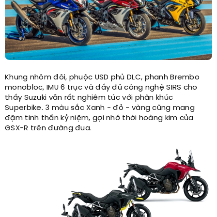
Khung nhôm đôi, phuộc USD phủ DLC, phanh Brembo
monobloc, IMU 6 trục và đầy đủ công nghệ SIRS cho
thấy Suzuki vẫn rất nghiêm túc với phân khúc
Superbike. 3 màu sắc Xanh - đỏ - vàng cũng mang
đậm tinh thần kỷ niệm, gợi nhớ thời hoàng kim của
GSX-R trên đường đua.