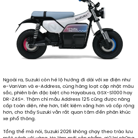
Ngoài ra, Suzuki còn hé lộ hướng đi dài với xe điện như
e-VanVan và e-Address, cùng hàng loạt cập nhật màu
sắc, phiên bản đặc biệt cho Hayabusa, GSX-S1000 hay
DR-Z4S+. Thậm chí mẫu Address 125 cũng được nâng
cấp toàn diện, nhẹ hơn, tiết kiệm xăng hơn và cốp rộng
hơn, cho thấy Suzuki vẫn rất quan tâm đến phân khúc
xe phổ thông.
Tổng thể mà nói, Suzuki 2026 không chạy theo trào lưu