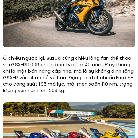
Ở chiều ngược lại, Suzuki cũng chiều lòng fan thể thao
với GSX-R1000R phiên bản kỷ niệm 40 năm. Đây không
chỉ là một bản nâng cấp nhẹ, mà là sự khẳng định rằng
GSX-R vẫn chưa hề về hưu. Động cơ đạt chuẩn Euro 5+
cho công suất 195 mã lực, mô-men xoắn 110 Nm, trọng
lượng vận hành chỉ 203 kg.