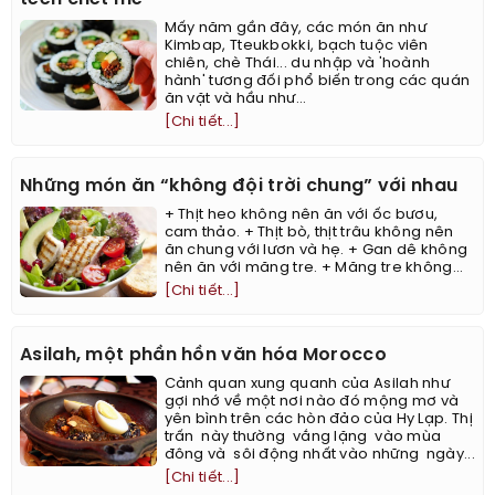
Mấy năm gần đây, các món ăn như
Kimbap, Tteukbokki, bạch tuộc viên
chiên, chè Thái... du nhập và 'hoành
hành' tương đối phổ biến trong các quán
ăn vặt và hầu như...
[Chi tiết...]
Những món ăn “không đội trời chung” với nhau
+ Thịt heo không nên ăn với ốc bươu,
cam thảo. + Thịt bò, thịt trâu không nên
ăn chung với lươn và hẹ. + Gan dê không
nên ăn với măng tre. + Măng tre không...
[Chi tiết...]
Asilah, một phần hồn văn hóa Morocco
Cảnh quan xung quanh của Asilah như
gợi nhớ về một nơi nào đó mộng mơ và
yên bình trên các hòn đảo của Hy Lạp. Thị
trấn này thường vắng lặng vào mùa
đông và sôi động nhất vào những ngày...
[Chi tiết...]