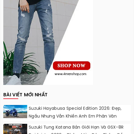
BÀI VIẾT MỚI NHẤT
Suzuki Hayabusa Special Edition 2026: Đẹp,
Ngầu Nhưng Vẫn Khiến Anh Em Phân Vân
Suzuki Tung Katana Bản Giới Hạn Và GSX-8R