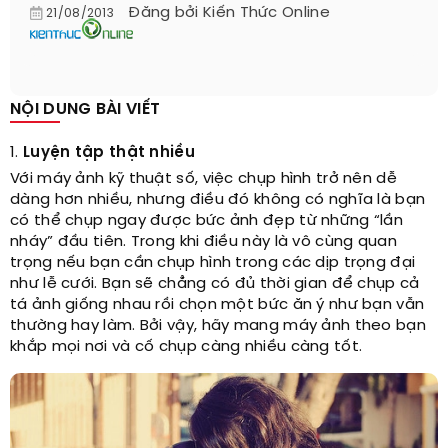
Đăng bởi
Kiến Thức Online
21/08/2013
NỘI DUNG BÀI VIẾT
1.
Luyện tập thật nhiều
Với máy ảnh kỹ thuật số, việc chụp hình trở nên dễ
dàng hơn nhiều, nhưng điều đó không có nghĩa là bạn
có thể chụp ngay được bức ảnh đẹp từ những “lần
nháy” đầu tiên. Trong khi điều này là vô cùng quan
trọng nếu bạn cần chụp hình trong các dịp trọng đại
như lễ cưới. Bạn sẽ chẳng có đủ thời gian để chụp cả
tá ảnh giống nhau rồi chọn một bức ăn ý như bạn vẫn
thường hay làm. Bởi vậy, hãy mang máy ảnh theo bạn
khắp mọi nơi và cố chụp càng nhiều càng tốt.