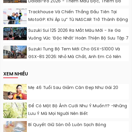
Daidai-Iro 2026 - Thêm Màu Độc, Thêm Đồ
Chơi, Thêm Cá Tính
Trackhouse Và Chiến Thắng Đầu Tiên Tại
MotoGP: Khi Áp Lự” Từ NASCAR Trở Thành Động
Lực Ngọt Ngào
Suzuki Sui 125 2026 Ra Mắt Màu Mới - Xe Ga
Vuông Vức ‘độc Nhất’ Hoàn Thiện Bộ Sưu Tập 7
Sắc Cầu Vồng
Suzuki Tung Bộ Tem Mới Cho GSX-S1000 Và
GSX-8S 2026: Nhỏ Mà Chất, Anh Em Có Nên
Nâng Cấp?
XEM NHIỀU
Mẹ 46 Tuổi Sau Giảm Cân Đẹp Như Gái 20
Để Có Một Bộ Ảnh Cưới Như Ý Muốn!!? -Những
Lưu Ý Mà Mọi Người Nên Biết
Bí Quyết Giữ Sàn Gỗ Luôn Sạch Bóng