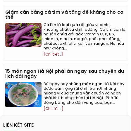
Giảm cân bằng cà tím và tăng đề kháng cho cơ
thể
Cà tím là loại quả rất giàu vitamin,
khoáng chất và dinh dưỡng. Cà tím còn là
nguồn chứa dồi dào vitamin C, K, B6,
thiamin, niacin, magiê, phốt pho, đồng,
chất xơ, axit folic, kali và mangan. Nó hầu
như không...
[Chi tiết...]
15 món ngon Hà Nội phải ăn ngay sau chuyến du
lịch dài ngày
Dù ngày nay những món ngon Hà Nội này
được bán rộng rãi ở nhiều nơi, nhưng
hương vị của chúng vẫn chuẩn và ngon
nhất khi thưởng thức tại Hà Nội. ​ Phở Từ
đồng bằng cho đến vùng cao, bạn...
[Chi tiết...]
LIÊN KẾT SITE