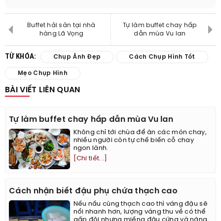
Buffet hải sản tại nhà
Tự làm buffet chay hấp
hàng Lã Vọng
dẫn mùa Vu lan
TỪ KHÓA:
Chụp Ảnh Đẹp
Cách Chụp Hình Tốt
Mẹo Chụp Hình
BÀI VIẾT LIÊN QUAN
Tự làm buffet chay hấp dẫn mùa Vu lan
Không chỉ tới chùa để ăn các món chay,
nhiều người còn tự chế biến cỗ chay
ngon lành.
[Chi tiết...]
Cách nhận biết đậu phụ chứa thạch cao
Nếu nấu cùng thạch cao thì váng đậu sẽ
nổi nhanh hơn, lượng váng thu về có thể
gấp đôi nhưng miếng đậu cứng và nặng,