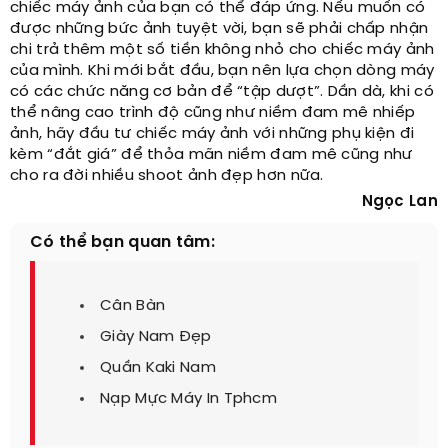
chiếc máy ảnh của bạn có thể đáp ứng. Nếu muốn có
được những bức ảnh tuyệt vời, bạn sẽ phải chấp nhận
chi trả thêm một số tiền không nhỏ cho chiếc máy ảnh
của mình. Khi mới bắt đầu, bạn nên lựa chọn dòng máy
có các chức năng cơ bản để “tập dượt”. Dần dà, khi có
thể nâng cao trình độ cũng như niềm đam mê nhiếp
ảnh, hãy đầu tư chiếc máy ảnh với những phụ kiện đi
kèm “đắt giá” để thỏa mãn niềm đam mê cũng như
cho ra đời nhiều shoot ảnh đẹp hơn nữa.
Ngọc Lan
Có thể bạn quan tâm:
Cân Bàn
Giày Nam Đẹp
Quần Kaki Nam
Nạp Mực Máy In Tphcm