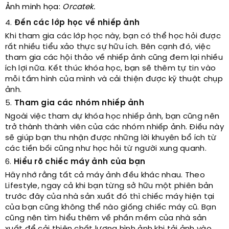
Ảnh minh họa:
Orcatek.
4.
Đến các lớp học về nhiếp ảnh
Khi tham gia các lớp học này, bạn có thể học hỏi được
rất nhiều tiểu xảo thực sự hữu ích. Bên cạnh đó, việc
tham gia các hội thảo về nhiếp ảnh cũng đem lại nhiều
ích lợi nữa. Kết thúc khóa học, bạn sẽ thêm tự tin vào
mỗi tấm hình của mình và cải thiện được kỹ thuật chụp
ảnh.
5.
Tham gia các nhóm nhiếp ảnh
Ngoài việc tham dự khóa học nhiếp ảnh, bạn cũng nên
trở thành thành viên của các nhóm nhiếp ảnh. Điều này
sẽ giúp bạn thu nhận được những lời khuyên bổ ích từ
các tiền bối cũng như học hỏi từ người xung quanh.
6.
Hiểu rõ chiếc máy ảnh của bạn
Hãy nhớ rằng tất cả máy ảnh đều khác nhau. Theo
Lifestyle, ngay cả khi bạn từng sở hữu một phiên bản
trước đây của nhà sản xuất đó thì chiếc máy hiện tại
của bạn cũng không thể nào giống chiếc máy cũ. Bạn
cũng nên tìm hiểu thêm về phần mềm của nhà sản