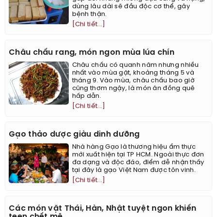
dùng lâu dài sẽ đầu độc cơ thể, gây
bệnh thận.
[Chi tiết...]
Châu chấu rang, món ngon mùa lúa chín
Châu chấu có quanh năm nhưng nhiều
nhất vào mùa gặt, khoảng tháng 5 và
tháng 9. Vào mùa, châu chấu bao giờ
cũng thơm ngậy, là món ăn đồng quê
hấp dẫn.
[Chi tiết...]
Gạo thảo dược giàu dinh dưỡng
Nhà hàng Gạo là thương hiệu ẩm thực
mới xuất hiện tại TP HCM. Ngoài thực đơn
đa dạng và độc đáo, điểm dễ nhận thấy
tại đây là gạo Việt Nam được tôn vinh.
[Chi tiết...]
Các món vặt Thái, Hàn, Nhật tuyệt ngon khiến
teen chết mê