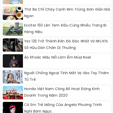
Thịt Ba Chỉ Cháy Cạnh Rim Trứng Đơn Giản Mà
Ngon
Exciter 150 Lên Tem Đấu Cùng Nhiều Trang Bị
Hàng Hiệu
Yaz 125 Trở Thành Bản Độ Độc Nhất Vô Nhị Khi
Sở Hữu Dàn Chân Dị Thường
Áo Khoác Màu Nổi Làm Ấm Mùa Noel
Người Chồng Ngoại Tình Mất Vợ Vào Tay Thám
Tử Trẻ
Honda Việt Nam Công Bố Hoạt Động Kinh
Doanh Trong Năm 2020
Cô Em Trẻ Măng Của Angela Phương Trinh
Nghi Bơm Ngực