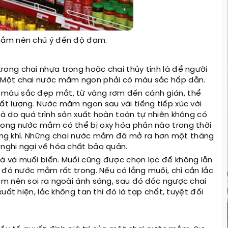
 mắm nên chú ý đến độ đạm.
ong chai nhựa trong hoặc chai thủy tinh là để người
 Một chai nước mắm ngon phải có màu sắc hấp dẫn.
màu sắc đẹp mắt, từ vàng rơm đến cánh gián, thể
ất lượng. Nước mắm ngon sau vài tiếng tiếp xúc với
à do quá trình sản xuất hoàn toàn tự nhiên không có
rong nước mắm có thể bị oxy hóa phần nào trong thời
không khí. Những chai nước mắm đã mở ra hơn một tháng
nghi ngại về hóa chất bảo quản.
 và muối biển. Muối cũng được chọn lọc để không lẫn
 đó nước mắm rất trong. Nếu có lắng muối, chỉ cần lắc
em nên soi ra ngoài ánh sáng, sau đó dốc ngược chai
uất hiện, lắc không tan thì đó là tạp chất, tuyệt đối