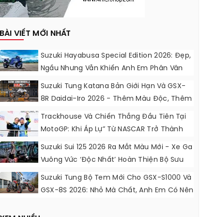
BÀI VIẾT MỚI NHẤT
Suzuki Hayabusa Special Edition 2026: Đẹp,
Ngầu Nhưng Vẫn Khiến Anh Em Phân Vân
Suzuki Tung Katana Bản Giới Hạn Và GSX-
8R Daidai-Iro 2026 - Thêm Màu Độc, Thêm
Đồ Chơi, Thêm Cá Tính
Trackhouse Và Chiến Thắng Đầu Tiên Tại
MotoGP: Khi Áp Lự” Từ NASCAR Trở Thành
Động Lực Ngọt Ngào
Suzuki Sui 125 2026 Ra Mắt Màu Mới - Xe Ga
Vuông Vức ‘độc Nhất’ Hoàn Thiện Bộ Sưu
Tập 7 Sắc Cầu Vồng
Suzuki Tung Bộ Tem Mới Cho GSX-S1000 Và
GSX-8S 2026: Nhỏ Mà Chất, Anh Em Có Nên
Nâng Cấp?