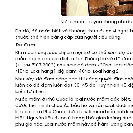
Nước mắm truyền thống chỉ đượ
Do đó, để nhận biết và thưởng thức được vị ngọt 
thuật, thể hiện đẳng cấp của người tiêu dùng.
Độ đạm
Khi mua hàng, các chị em nội trợ có thể xem độ 
mắm ngon cho gia đình mình. Thông tin về độ đạ
(TCVN 5107:2003) như sau: độ đạm >30No: Loại đặ
>15No: Loại hạng 1; độ đạm >10No: Loại hạng 2.
Như vậy, độ đạm càng cao thì càng quyết định c
luôn có độ đạm luôn đạt 30-45 độ. Tuy nhiên 45 
biến tự nhiên.
Nước mắm ở Phú Quốc là loại nước mắm đặc biệt.
được Liên minh châu Âu bảo hộ và sản xuất dưới m
liệu cá cơm Phú Quốc, được ủ với muối biển tinh kh
biệt. Nguyên liệu được ủ trong thời gian không dướ
phụ gia nào. Loại nước mắm này có hàm lượng đạ