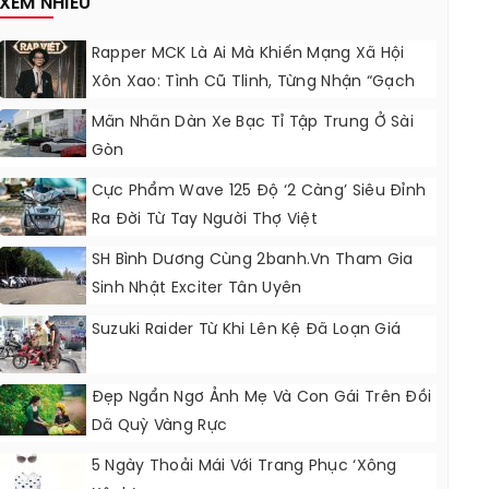
XEM NHIỀU
Rapper MCK Là Ai Mà Khiến Mạng Xã Hội
Xôn Xao: Tình Cũ Tlinh, Từng Nhận “gạch
Đá” Vì Tỏ Thái Độ Với Trường Giang
Mãn Nhãn Dàn Xe Bạc Tỉ Tập Trung Ở Sài
Gòn
Cực Phẩm Wave 125 Độ ‘2 Càng’ Siêu Đỉnh
Ra Đời Từ Tay Người Thợ Việt
SH Bình Dương Cùng 2banh.vn Tham Gia
Sinh Nhật Exciter Tân Uyên
Suzuki Raider Từ Khi Lên Kệ Đã Loạn Giá
Đẹp Ngẩn Ngơ Ảnh Mẹ Và Con Gái Trên Đồi
Dã Quỳ Vàng Rực
5 Ngày Thoải Mái Với Trang Phục ‘xông