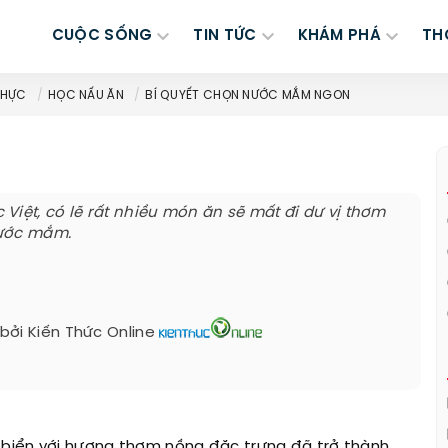
CUỘC SỐNG
TIN TỨC
KHÁM PHÁ
TH
THỰC
HỌC NẤU ĂN
BÍ QUYẾT CHỌN NƯỚC MẮM NGON
Việt, có lẽ rất nhiều món ăn sẽ mất đi dư vị thơm
nước mắm.
 bởi
Kiến Thức Online
i biển với hương thơm nồng đặc trưng đã trở thành