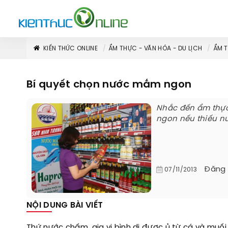
KIẾN THỨC ONLINE
ẨM THỰC - VĂN HÓA - DU LỊCH
ẨM 
Bí quyết chọn nước mắm ngon
Nhắc đến ẩm thực 
ngon nếu thiếu 
Đăng
07/11/2013
NỘI DUNG BÀI VIẾT
Thứ nước chấm, gia vị bình dị được ủ từ cá và muố