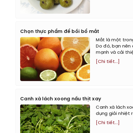
Chọn thực phẩm để bồi bổ mắt
Mắt là một tron
Do đó, bạn nên 
mạnh và cải thiệ
[Chi tiết...]
Canh xà lách xoong nấu thịt xay
Canh xà lách xo
dụng giải nhiệt 
[Chi tiết...]