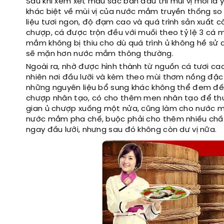
Sau khi xem xét màu sắc ban đầu thì mùi vị mới là 
khác biệt về mùi vị của nước mắm truyền thống so
liệu tươi ngon, độ đạm cao và quá trình sản xuất cô
chượp, cá được trộn đều với muối theo tỷ lệ 3 cá 
mắm không bị thiu cho dù quá trình ủ không hề sử
sẽ mặn hơn nước mắm thông thường.
Ngoài ra, nhờ được hình thành từ nguồn cá tươi c
nhiên nơi đầu lưỡi và kèm theo mùi thơm nồng đ
những nguyên liệu bổ sung khác không thể đem đến
chượp nhân tạo, có cho thêm men nhân tạo để thúc
gian ủ chượp xuống một nửa, cũng làm cho nước m
nước mắm pha chế, buộc phải cho thêm nhiều chất 
ngay đầu lưỡi, nhưng sau đó không còn dư vị nữa.