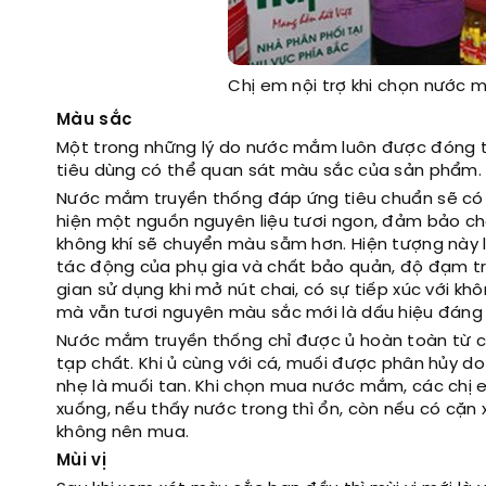
Chị em nội trợ khi chọn nước
Màu sắc
Một trong những lý do nước mắm luôn được đóng tr
tiêu dùng có thể quan sát màu sắc của sản phẩm.
Nước mắm truyền thống đáp ứng tiêu chuẩn sẽ có 
hiện một nguồn nguyên liệu tươi ngon, đảm bảo ch
không khí sẽ chuyển màu sẫm hơn. Hiện tượng này l
tác động của phụ gia và chất bảo quản, độ đạm t
gian sử dụng khi mở nút chai, có sự tiếp xúc với 
mà vẫn tươi nguyên màu sắc mới là dấu hiệu đáng 
Nước mắm truyền thống chỉ được ủ hoàn toàn từ cá
tạp chất. Khi ủ cùng với cá, muối được phân hủy do
nhẹ là muối tan. Khi chọn mua nước mắm, các chị 
xuống, nếu thấy nước trong thì ổn, còn nếu có cặn x
không nên mua.
Mùi vị