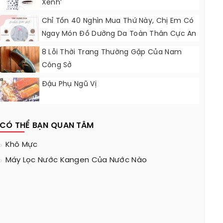
Xênh’
Chỉ Tốn 40 Nghìn Mua Thứ Này, Chị Em Có
Ngay Món Đồ Dưỡng Da Toàn Thân Cực An
Toàn, Hiệu Quả
8 Lỗi Thời Trang Thường Gặp Của Nam
Công Sở
Đậu Phụ Ngũ Vị
CÓ THỂ BẠN QUAN TÂM
Khô Mực
Máy Lọc Nước Kangen Của Nước Nào