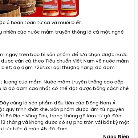
c ủ hoàn toàn từ cá và muối biển.
tự nhiên của nước mắm truyền thống là cả một nghệ
đạm ngay trên bao bì sản phẩm để lựa chọn được nước
m được căn cứ theo Tiêu chuẩn Việt Nam về nước mắm
c biệt; độ đạm >25No: Loại thượng hạng; độ đạm
hất lượng của mắm. Nước mắm truyền thống cao cấp
độ là độ đạm cao nhất có thể đạt được bằng cách chế
 Đây cũng là sản phẩm đầu tiên của Đông Nam Á
ột quy trình khắt khe. Sản phẩm được làm từ nguyên
iết Bà Rịa - Vũng Tàu, trong thùng gỗ làm từ gỗ đặc
i 12 tháng và không được có sự pha trộn với bất kỳ một
m tự nhiên ở mức 45 độ đạm.
Ngọc Điệp