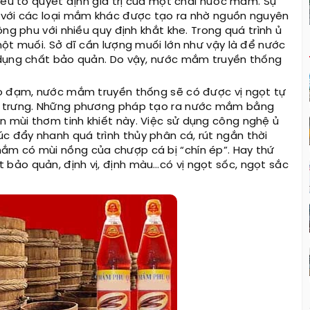
yếu tố quyết định giá trị của một chai nước mắm. Sự
 với các loại mắm khác được tạo ra nhờ nguồn nguyên
ng phu với nhiều quy định khắt khe. Trong quá trình ủ
một muối. Sở dĩ cần lượng muối lớn như vậy là để nước
 dụng chất bảo quản. Do vậy, nước mắm truyền thống
ao đạm, nước mắm truyền thống sẽ có được vị ngọt tự
ặc trưng. Những phương pháp tạo ra nước mắm bằng
 mùi thơm tinh khiết này. Việc sử dụng công nghệ ủ
 đẩy nhanh quá trình thủy phân cá, rút ngắn thời
ắm có mùi nồng của chượp cá bị “chín ép”. Hay thứ
bảo quản, định vị, định màu…có vị ngọt sốc, ngọt sắc