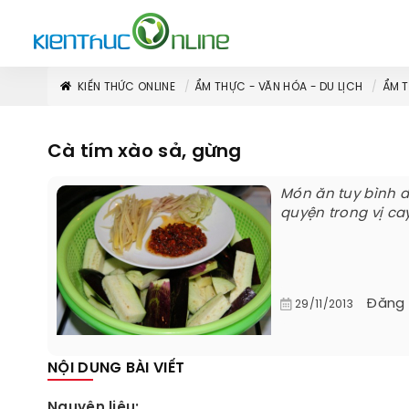
KIẾN THỨC ONLINE
ẨM THỰC - VĂN HÓA - DU LỊCH
ẨM 
Cà tím xào sả, gừng
Món ăn tuy bình 
quyện trong vị ca
Đăng
29/11/2013
NỘI DUNG BÀI VIẾT
Nguyên liệu: