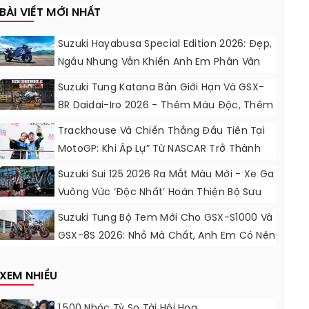
BÀI VIẾT MỚI NHẤT
Suzuki Hayabusa Special Edition 2026: Đẹp,
Ngầu Nhưng Vẫn Khiến Anh Em Phân Vân
Suzuki Tung Katana Bản Giới Hạn Và GSX-
8R Daidai-Iro 2026 - Thêm Màu Độc, Thêm
Đồ Chơi, Thêm Cá Tính
Trackhouse Và Chiến Thắng Đầu Tiên Tại
MotoGP: Khi Áp Lự” Từ NASCAR Trở Thành
Động Lực Ngọt Ngào
Suzuki Sui 125 2026 Ra Mắt Màu Mới - Xe Ga
Vuông Vức ‘độc Nhất’ Hoàn Thiện Bộ Sưu
Tập 7 Sắc Cầu Vồng
Suzuki Tung Bộ Tem Mới Cho GSX-S1000 Và
GSX-8S 2026: Nhỏ Mà Chất, Anh Em Có Nên
Nâng Cấp?
XEM NHIỀU
1.500 Nhóc Tỳ So Tài Hội Họa