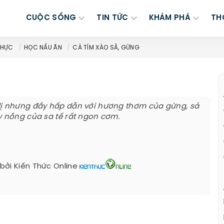
CUỘC SỐNG
TIN TỨC
KHÁM PHÁ
TH
THỰC
HỌC NẤU ĂN
CÀ TÍM XÀO SẢ, GỪNG
dị nhưng đầy hấp dẫn với hương thơm của gừng, sả
y nồng của sa tế rất ngon cơm.
 bởi
Kiến Thức Online