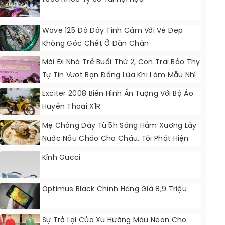
Wave 125 Độ Đầy Tình Cảm Với Vẻ Đẹp
Không Góc Chết Ở Dàn Chân
Mới Đi Nhà Trẻ Buổi Thứ 2, Con Trai Bảo Thy
Tự Tin Vượt Bạn Đồng Lứa Khi Làm Mẫu Nhí
Exciter 2008 Biến Hình Ấn Tượng Với Bộ Áo
Huyền Thoại X1R
Mẹ Chồng Dậy Từ 5h Sáng Hầm Xương Lấy
Nước Nấu Cháo Cho Cháu, Tôi Phát Hiện
Nên Đổ Ngay Vào Xô Rác Trước Mặt Bà
Kính Gucci
Optimus Black Chính Hãng Giá 8,9 Triệu
Sự Trở Lại Của Xu Hướng Màu Neon Cho