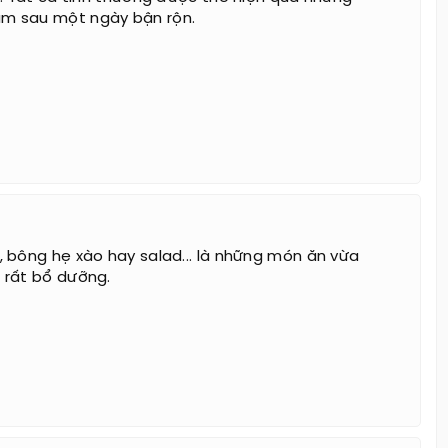
 sau một ngày bận rộn.
 bông hẹ xào hay salad... là những món ăn vừa
 rất bổ dưỡng.