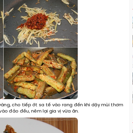
vàng, cho tiếp ớt sa tế vào rang đến khi dậy mùi thơm
vào đảo đều, nêm lại gia vị vừa ăn.