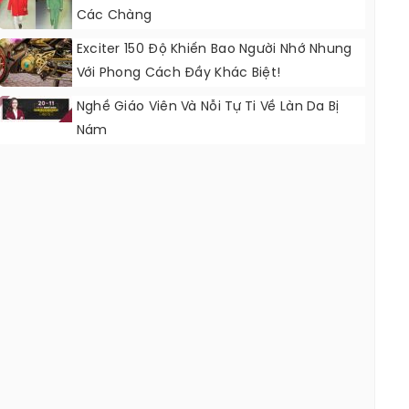
Các Chàng
Exciter 150 Độ Khiến Bao Người Nhớ Nhung
Với Phong Cách Đầy Khác Biệt!
Nghề Giáo Viên Và Nỗi Tự Ti Về Làn Da Bị
Nám