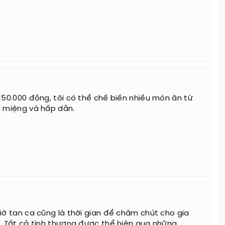
 150.000 đồng, tôi có thể chế biến nhiều món ăn từ
n miệng và hấp dẫn.
giờ tan ca cũng là thời gian để chăm chút cho gia
i. Tất cả tình thương được thể hiện qua những