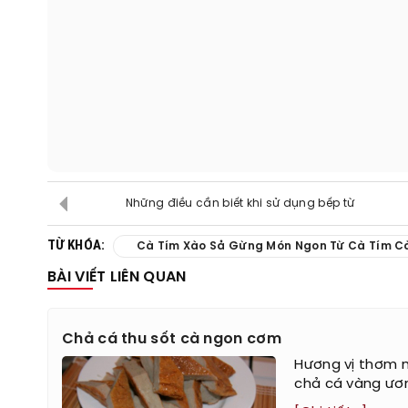
Những điều cần biết khi sử dụng bếp từ
TỪ KHÓA:
Cà Tím Xào Sả Gừng Món Ngon Từ Cà Tím C
BÀI VIẾT LIÊN QUAN
Chả cá thu sốt cà ngon cơm
Hương vị thơm 
chả cá vàng ươ