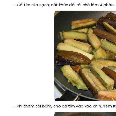
- Cà tím rửa sạch, cắt khúc dài rồi chẻ làm 4 phần.
- Phi thơm tỏi bằm, cho cà tím vào xào chín, nêm ít