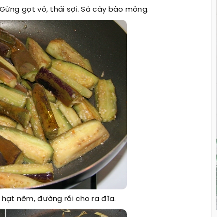
 Gừng gọt vỏ, thái sợi. Sả cây bào mỏng.
 hạt nêm, đường rồi cho ra đĩa.