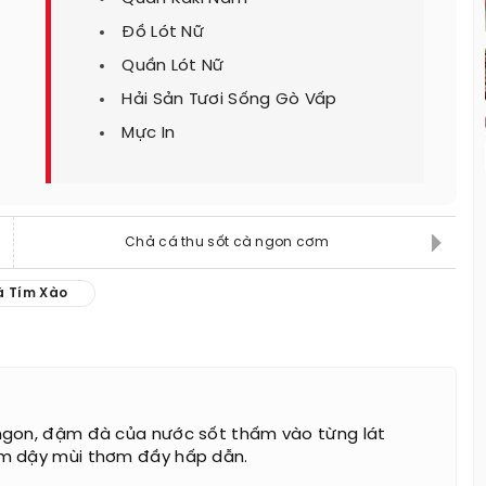
Đồ Lót Nữ
Quần Lót Nữ
Hải Sản Tươi Sống Gò Vấp
Mực In
Chả cá thu sốt cà ngon cơm
à Tím Xào
ngon, đậm đà của nước sốt thấm vào từng lát
m dậy mùi thơm đầy hấp dẫn.