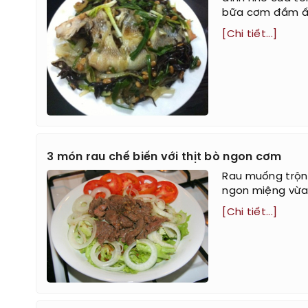
bữa cơm đầm ấm
[Chi tiết...]
3 món rau chế biến với thịt bò ngon cơm
Rau muống trộn,
ngon miệng vừa
[Chi tiết...]