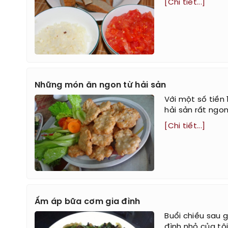
[Chi tiết...]
Những món ăn ngon từ hải sản
Với một số tiền
hải sản rất ngo
[Chi tiết...]
Ấm áp bữa cơm gia đình
Buổi chiều sau 
đình nhỏ của tô