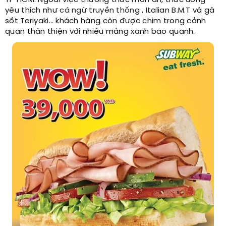
TP HCM. Ngoài việc thưởng thức món ăn, thức uống
yêu thích như
cá ngừ truyền thống
, Italian B.M.T và gà
sốt Teriyaki… khách hàng còn được chìm trong cảnh
quan thân thiện với nhiều mảng xanh bao quanh.