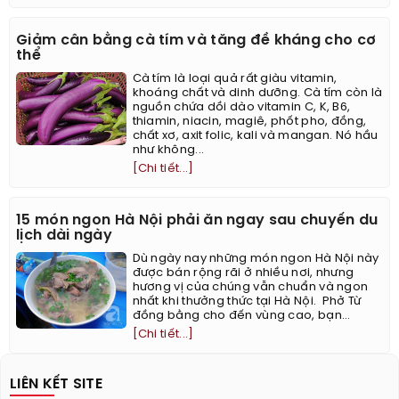
Giảm cân bằng cà tím và tăng đề kháng cho cơ
thể
Cà tím là loại quả rất giàu vitamin,
khoáng chất và dinh dưỡng. Cà tím còn là
nguồn chứa dồi dào vitamin C, K, B6,
thiamin, niacin, magiê, phốt pho, đồng,
chất xơ, axit folic, kali và mangan. Nó hầu
như không...
[Chi tiết...]
15 món ngon Hà Nội phải ăn ngay sau chuyến du
lịch dài ngày
Dù ngày nay những món ngon Hà Nội này
được bán rộng rãi ở nhiều nơi, nhưng
hương vị của chúng vẫn chuẩn và ngon
nhất khi thưởng thức tại Hà Nội. ​ Phở Từ
đồng bằng cho đến vùng cao, bạn...
[Chi tiết...]
LIÊN KẾT SITE