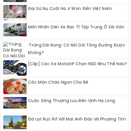
Đại Sứ Nụ Cười Ha Ji Won Đến Việt Nam
Mãn Nhãn Dàn Xe Bạc Tỉ Tập Trung Ở Sài Gòn
‘Trứng Dái Bọng’ Có Nối Dõi Tông Đường Được
Không?
[Clip] Các Xe MotoGP Chọn NSD Như Thế Nào?
Các Món Cháo Ngon Cho Bé
Cuộc Sống Thượng Lưu Bên Vịnh Hạ Long
Đà Lạt Rực Rỡ Với Mai Anh Đào Và Phượng Tím