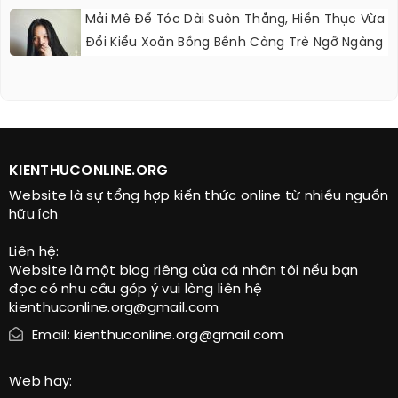
Mải Mê Để Tóc Dài Suôn Thẳng, Hiền Thục Vừa
Đổi Kiểu Xoăn Bồng Bềnh Càng Trẻ Ngỡ Ngàng
KIENTHUCONLINE.ORG
Website là sự tổng hợp kiến thức online từ nhiều nguồn
hữu ích
Liên hệ:
Website là một blog riêng của cá nhân tôi nếu bạn
đọc có nhu cầu góp ý vui lòng liên hệ
kienthuconline.org@gmail.com
Email: kienthuconline.org@gmail.com
Web hay: