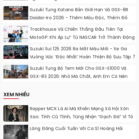
Suzuki Tung Katana Bản Giới Hạn Và GSX-8R
Daidai-Iro 2026 - Thêm Màu Độc, Thêm Đồ
Chơi, Thêm Cá Tính
Trackhouse Và Chiến Thắng Đầu Tiên Tại
MotoGP: Khi Áp Lự” Từ NASCAR Trở Thành Động
Lực Ngọt Ngào
Suzuki Sui 125 2026 Ra Mắt Màu Mới - Xe Ga
Vuông Vức ‘độc Nhất’ Hoàn Thiện Bộ Sưu Tập 7
Sắc Cầu Vồng
Suzuki Tung Bộ Tem Mới Cho GSX-S1000 Và
GSX-8S 2026: Nhỏ Mà Chất, Anh Em Có Nên
Nâng Cấp?
XEM NHIỀU
Rapper MCK Là Ai Mà Khiến Mạng Xã Hội Xôn
Xao: Tình Cũ Tlinh, Từng Nhận “gạch Đá” Vì Tỏ
Thái Độ Với Trường Giang
Lãng Đãng Cuối Tuần Với Ca Sĩ Hoàng Hải