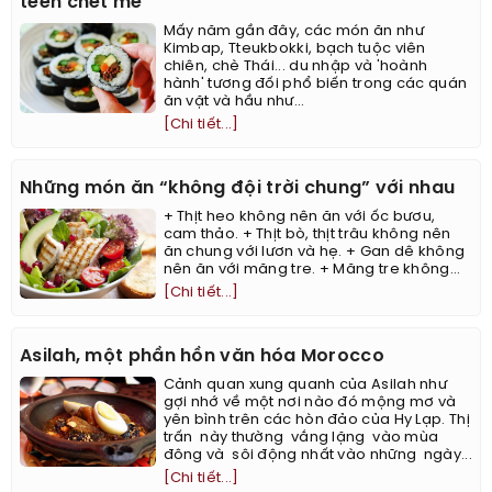
teen chết mê
Mấy năm gần đây, các món ăn như
Kimbap, Tteukbokki, bạch tuộc viên
chiên, chè Thái... du nhập và 'hoành
hành' tương đối phổ biến trong các quán
ăn vặt và hầu như...
[Chi tiết...]
Những món ăn “không đội trời chung” với nhau
+ Thịt heo không nên ăn với ốc bươu,
cam thảo. + Thịt bò, thịt trâu không nên
ăn chung với lươn và hẹ. + Gan dê không
nên ăn với măng tre. + Măng tre không...
[Chi tiết...]
Asilah, một phần hồn văn hóa Morocco
Cảnh quan xung quanh của Asilah như
gợi nhớ về một nơi nào đó mộng mơ và
yên bình trên các hòn đảo của Hy Lạp. Thị
trấn này thường vắng lặng vào mùa
đông và sôi động nhất vào những ngày...
[Chi tiết...]