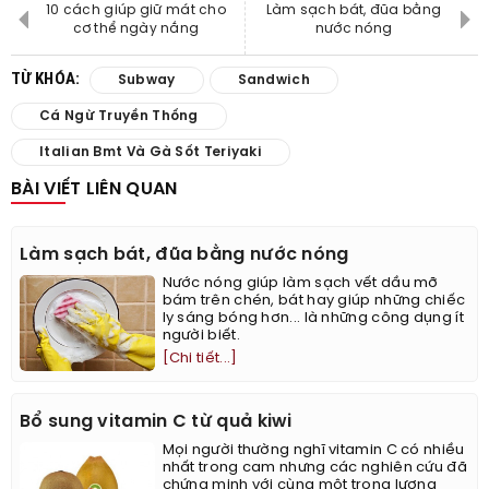
10 cách giúp giữ mát cho
Làm sạch bát, đũa bằng
cơ thể ngày nắng
nước nóng
TỪ KHÓA:
Subway
Sandwich
Cá Ngừ Truyền Thống
Italian Bmt Và Gà Sốt Teriyaki
BÀI VIẾT LIÊN QUAN
Làm sạch bát, đũa bằng nước nóng
Nước nóng giúp làm sạch vết dầu mỡ
bám trên chén, bát hay giúp những chiếc
ly sáng bóng hơn... là những công dụng ít
người biết.
[Chi tiết...]
Bổ sung vitamin C từ quả kiwi
Mọi người thường nghĩ vitamin C có nhiều
nhất trong cam nhưng các nghiên cứu đã
chứng minh với cùng một trọng lượng