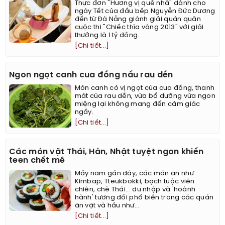
Thực đơn "Hương vị quê nhà" dành cho
ngày Tết của đầu bếp Nguyễn Đức Dương
đến từ Đà Nẵng giành giải quán quân
cuộc thi "Chiếc thìa vàng 2013" với giải
thưởng là 1 tỷ đồng.
[Chi tiết...]
Ngon ngọt canh cua đồng nấu rau dền
Món canh có vị ngọt của cua đồng, thanh
mát của rau dền, vừa bổ dưỡng vừa ngon
miệng lại không mang đến cảm giác
ngấy.
[Chi tiết...]
Các món vặt Thái, Hàn, Nhật tuyệt ngon khiến
teen chết mê
Mấy năm gần đây, các món ăn như
Kimbap, Tteukbokki, bạch tuộc viên
chiên, chè Thái... du nhập và 'hoành
hành' tương đối phổ biến trong các quán
ăn vặt và hầu như...
[Chi tiết...]