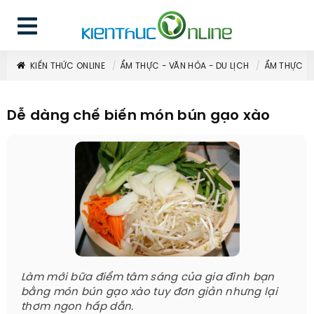
KIẾN THỨC ONLINE
ẨM THỰC - VĂN HÓA - DU LỊCH
ẨM THỰC
Dễ dàng chế biến món bún gạo xào
Làm mới bữa điểm tâm sáng của gia đình bạn
bằng món bún gạo xào tuy đơn giản nhưng lại
thơm ngon hấp dẫn.