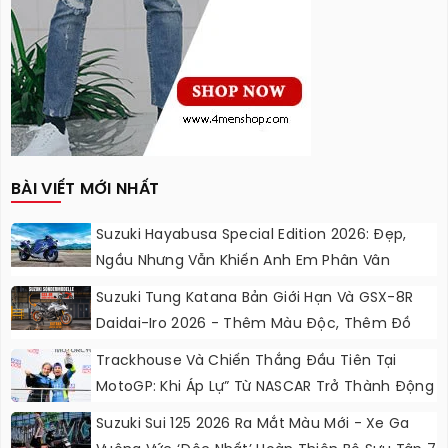
BÀI VIẾT MỚI NHẤT
Suzuki Hayabusa Special Edition 2026: Đẹp,
Ngầu Nhưng Vẫn Khiến Anh Em Phân Vân
Suzuki Tung Katana Bản Giới Hạn Và GSX-8R
Daidai-Iro 2026 - Thêm Màu Độc, Thêm Đồ
Chơi, Thêm Cá Tính
Trackhouse Và Chiến Thắng Đầu Tiên Tại
MotoGP: Khi Áp Lự” Từ NASCAR Trở Thành Động
Lực Ngọt Ngào
Suzuki Sui 125 2026 Ra Mắt Màu Mới - Xe Ga