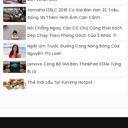
Yamaha 135LC 2016 Có Giá Bán Hơn 32 Triệu
Đồng Và Thêm Hình Ảnh Cận Cảnh
Nói Chẳng Ngoa, Các Cô Chú Cũng Phải Xách
Dép Chạy Theo Phong Cách Của 5 Nhóc Tì
Này
Ngất Lịm Trước Đường Cong Nóng Bỏng Của
Nguyễn Thị Loan
Lenovo Công Bố Giá Bán ThinkPad X131e Từng
Bị Lộ
Thế Giới Lẩu Tại Yummy Hotpot