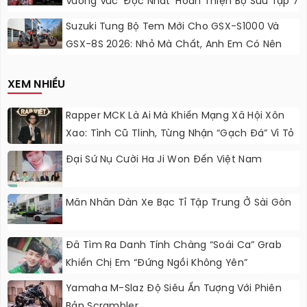
Vuông Vức ‘độc Nhất’ Hoàn Thiện Bộ Sưu Tập 7
Sắc Cầu Vồng
Suzuki Tung Bộ Tem Mới Cho GSX-S1000 Và
GSX-8S 2026: Nhỏ Mà Chất, Anh Em Có Nên
Nâng Cấp?
XEM NHIỀU
Rapper MCK Là Ai Mà Khiến Mạng Xã Hội Xôn
Xao: Tình Cũ Tlinh, Từng Nhận “gạch Đá” Vì Tỏ
Thái Độ Với Trường Giang
Đại Sứ Nụ Cười Ha Ji Won Đến Việt Nam
Mãn Nhãn Dàn Xe Bạc Tỉ Tập Trung Ở Sài Gòn
Đã Tìm Ra Danh Tính Chàng “soái Ca” Grab
Khiến Chị Em “đứng Ngồi Không Yên”
Yamaha M-Slaz Độ Siêu Ấn Tượng Với Phiên
Bản Scrambler