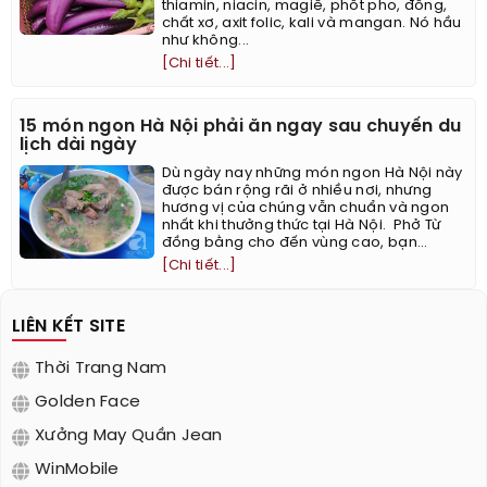
thiamin, niacin, magiê, phốt pho, đồng,
chất xơ, axit folic, kali và mangan. Nó hầu
như không...
[Chi tiết...]
15 món ngon Hà Nội phải ăn ngay sau chuyến du
lịch dài ngày
Dù ngày nay những món ngon Hà Nội này
được bán rộng rãi ở nhiều nơi, nhưng
hương vị của chúng vẫn chuẩn và ngon
nhất khi thưởng thức tại Hà Nội. ​ Phở Từ
đồng bằng cho đến vùng cao, bạn...
[Chi tiết...]
LIÊN KẾT SITE
Thời Trang Nam
Golden Face
Xưởng May Quần Jean
WinMobile