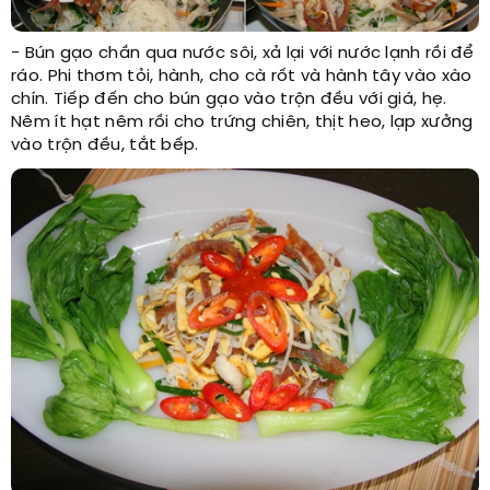
- Bún gạo chần qua nước sôi, xả lại với nước lạnh rồi để
ráo. Phi thơm tỏi, hành, cho cà rốt và hành tây vào xào
chín. Tiếp đến cho bún gạo vào trộn đều với giá, hẹ.
Nêm ít hạt nêm rồi cho trứng chiên, thịt heo, lạp xưởng
vào trộn đều, tắt bếp.