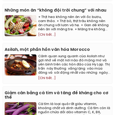
Những món ăn “không đội trời chung” với nhau
+ Thịt heo không nên ăn với ốc bươu,
cam thảo. + Thịt bò, thịt trâu không nên
ăn chung với lươn và hẹ. + Gan dê không
nên ăn với măng tre. + Măng tre không...
[Chi tiết...]
Asilah, một phần hồn văn hóa Morocco
Cảnh quan xung quanh của Asilah như
gợi nhớ về một nơi nào đó mộng mơ và
yên bình trên các hòn đảo của Hy Lạp. Thị
trấn này thường vắng lặng vào mùa
đông và sôi động nhất vào những ngày...
[Chi tiết...]
Giảm cân bằng cà tím và tăng đề kháng cho cơ
thể
Cà tím là loại quả rất giàu vitamin,
khoáng chất và dinh dưỡng. Cà tím còn là
nguồn chứa dồi dào vitamin C, K, B6,