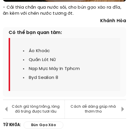
- Cải thìa chần qua nước sôi, cho
bún gạo xào
ra đĩa,
ăn kèm với chén nước tương ớt.
Khánh Hòa
Có thể bạn quan tâm:
Áo Khoác
Quần Lót Nữ
Nạp Mực Máy In Tphcm
Byd Sealion 8
Cách giữ lòng trắng, lòng
Cách dễ dàng giúp nhà
đỏ trứng được tươi lâu
thơm tho
TỪ KHÓA:
Bún Gạo Xào