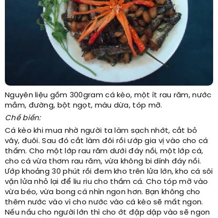
Nguyên liệu gồm 300gram cá kèo, một ít rau răm, nước
mắm, đường, bột ngọt, màu dừa, tóp mỡ.
Chế biến:
Cá kèo khi mua nhờ người ta làm sạch nhớt, cắt bỏ
vây, đuôi. Sau đó cắt làm đôi rồi ướp gia vị vào cho cá
thấm. Cho một lớp rau răm dưới đáy nồi, một lớp cá,
cho cá vừa thơm rau răm, vừa không bi dính đáy nồi.
Ướp khoảng 30 phút rồi đem kho trên lửa lớn, kho cá sôi
vặn lửa nhỏ lại để liu riu cho thấm cá. Cho tóp mỡ vào
vừa béo, vừa bong cá nhìn ngon hơn. Bạn không cho
thêm nước vào vì cho nước vào cá kèo sẽ mất ngon.
Nếu nấu cho người lớn thì cho ớt đập dập vào sẽ ngon