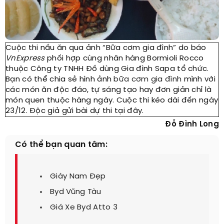
Cuộc thi nấu ăn qua ảnh “Bữa cơm gia đình” do báo
VnExpress
phối hợp cùng nhãn hàng Bormioli Rocco
thuộc Công ty TNHH Đồ dùng Gia đình Sapa tổ chức.
Bạn có thể chia sẻ hình ảnh
bữa cơm gia đình
mình với
các món ăn độc đáo, tự sáng tạo hay đơn giản chỉ là
món quen thuộc hàng ngày. Cuộc thi kéo dài đến ngày
23/12. Độc giả gửi bài dự thi tại đây.
Đỗ Đình Long
Có thể bạn quan tâm:
Giày Nam Đẹp
Byd Vũng Tàu
Giá Xe Byd Atto 3