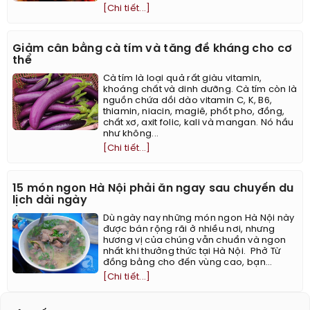
[Chi tiết...]
Giảm cân bằng cà tím và tăng đề kháng cho cơ
thể
Cà tím là loại quả rất giàu vitamin,
khoáng chất và dinh dưỡng. Cà tím còn là
nguồn chứa dồi dào vitamin C, K, B6,
thiamin, niacin, magiê, phốt pho, đồng,
chất xơ, axit folic, kali và mangan. Nó hầu
như không...
[Chi tiết...]
15 món ngon Hà Nội phải ăn ngay sau chuyến du
lịch dài ngày
Dù ngày nay những món ngon Hà Nội này
được bán rộng rãi ở nhiều nơi, nhưng
hương vị của chúng vẫn chuẩn và ngon
nhất khi thưởng thức tại Hà Nội. ​ Phở Từ
đồng bằng cho đến vùng cao, bạn...
[Chi tiết...]