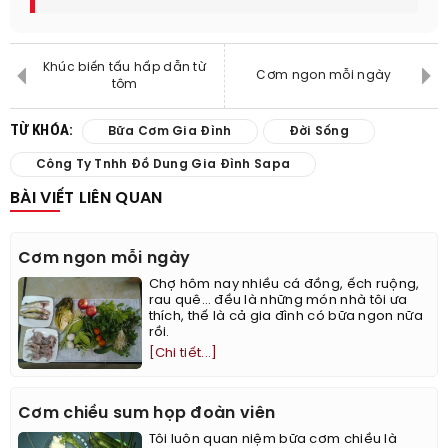
Khúc biến tấu hấp dẫn từ
Cơm ngon mỗi ngày
tôm
TỪ KHÓA:
Bữa Cơm Gia Đình
Đời Sống
Công Ty Tnhh Đồ Dung Gia Đình Sapa
BÀI VIẾT LIÊN QUAN
Cơm ngon mỗi ngày
Chợ hôm nay nhiều cá đồng, ếch ruộng,
rau quê… đều là những món nhà tôi ưa
thích, thế là cả gia đình có bữa ngon nữa
rồi.
[Chi tiết...]
Cơm chiều sum họp đoàn viên
Tôi luôn quan niệm bữa cơm chiều là