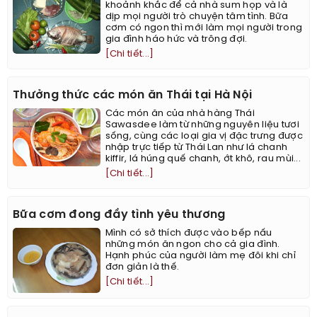
khoảnh khắc để cả nhà sum họp và là
dịp mọi người trò chuyện tâm tình. Bữa
cơm có ngon thì mới làm mọi người trong
gia đình háo hức và trông đợi.
[Chi tiết...]
Thưởng thức các món ăn Thái tại Hà Nội
Các món ăn của nhà hàng Thái
Sawasdee làm từ những nguyên liệu tươi
sống, cùng các loại gia vị đặc trưng được
nhập trực tiếp từ Thái Lan như lá chanh
kiffir, lá húng quế chanh, ớt khô, rau mùi...
[Chi tiết...]
Bữa cơm đong đầy tình yêu thương
Mình có sở thích được vào bếp nấu
những món ăn ngon cho cả gia đình.
Hạnh phúc của người làm mẹ đôi khi chỉ
đơn giản là thế.
[Chi tiết...]