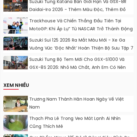
Suzuki Tung Katana Bản Giới Hạn Và GSX-8R
Daidai-Iro 2026 - Thêm Màu Độc, Thêm Đồ
Chơi, Thêm Cá Tính
Trackhouse Và Chiến Thắng Đầu Tiên Tại
MotoGP: Khi Áp Lự” Từ NASCAR Trở Thành Động
Lực Ngọt Ngào
Suzuki Sui 125 2026 Ra Mắt Màu Mới - Xe Ga
Vuông Vức ‘độc Nhất’ Hoàn Thiện Bộ Sưu Tập 7
Sắc Cầu Vồng
Suzuki Tung Bộ Tem Mới Cho GSX-S1000 Và
GSX-8S 2026: Nhỏ Mà Chất, Anh Em Có Nên
Nâng Cấp?
XEM NHIỀU
Trương Nam Thành Hân Hoan Ngày Về Việt
Nam
Thạch Pha Lê Trong Veo Mát Lạnh Ai Nhìn
Cũng Thích Mê