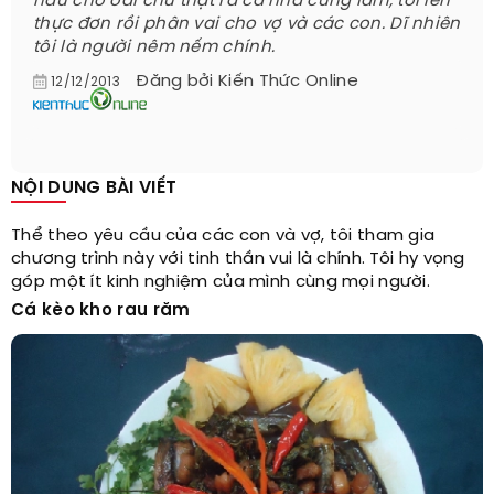
nấu cho oai chứ thật ra cả nhà cùng làm, tôi lên
thực đơn rồi phân vai cho vợ và các con. Dĩ nhiên
tôi là người nêm nếm chính.
Đăng bởi
Kiến Thức Online
12/12/2013
NỘI DUNG BÀI VIẾT
Thể theo yêu cầu của các con và vợ, tôi tham gia
chương trình này với tinh thần vui là chính. Tôi hy vọng
góp một ít kinh nghiệm của mình cùng mọi người.
Cá kèo kho rau răm