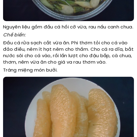
Nguyên liệu gồm đầu cá hồi cỡ vừa, rau nấu canh chua.
Chế biến:
Đầu cá rửa sạch cắt vừa ăn. Phi thơm tỏi cho cá vào
đảo điều, nêm ít hạt nêm cho thấm. Cho cá ra dĩa, bắt
nước sôi cho cá vào, rồi lần lượt cho đậu bắp, cà chua,
thơm, nêm vừa ăn cho giá va rau thơm vào.
Tráng miệng món bưởi.