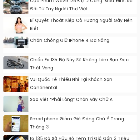
Cực Phẩm Wave 125 Độ ‘2 Càng’ Siêu Đỉnh Ra
Đời Từ Tay Người Thợ Việt
Bí Quyết Thoát Kiếp Cò Hương Người Gầy Nên
Biết
Chân Chống Giữ IPhone 4 Đa Năng
Chiếc Ex 135 Độ Này Sẽ Không Làm Bạn Đọc
Thất Vọng
Vui Quốc Tế Thiếu Nhi Tại Khách Sạn
Continental
Sao Việt “phải Lòng” Chân Váy Chữ A
Smartphone Giảm Giá Đáng Chú Ý Trong
Tháng 3
Ex 135 Độ Sở Hữu Bộ Tem Trị Giá Gần 3 Triệu