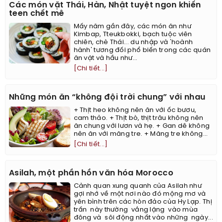
Các món vặt Thái, Hàn, Nhật tuyệt ngon khiến
teen chết mê
Mấy năm gần đây, các món ăn như
Kimbap, Tteukbokki, bạch tuộc viên
chiên, chè Thái... du nhập và 'hoành
hành' tương đối phổ biến trong các quán
ăn vặt và hầu như...
[Chi tiết...]
Những món ăn “không đội trời chung” với nhau
+ Thịt heo không nên ăn với ốc bươu,
cam thảo. + Thịt bò, thịt trâu không nên
ăn chung với lươn và hẹ. + Gan dê không
nên ăn với măng tre. + Măng tre không...
[Chi tiết...]
Asilah, một phần hồn văn hóa Morocco
Cảnh quan xung quanh của Asilah như
gợi nhớ về một nơi nào đó mộng mơ và
yên bình trên các hòn đảo của Hy Lạp. Thị
trấn này thường vắng lặng vào mùa
đông và sôi động nhất vào những ngày...