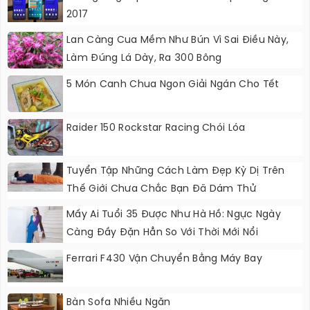
2017
Lan Càng Cua Mềm Như Bún Vì Sai Điều Này,
Làm Đúng Lá Dày, Ra 300 Bông
5 Món Canh Chua Ngon Giải Ngán Cho Tết
Raider 150 Rockstar Racing Chói Lóa
Tuyển Tập Những Cách Làm Đẹp Kỳ Dị Trên
Thế Giới Chưa Chắc Bạn Đã Dám Thử
Mấy Ai Tuổi 35 Được Như Hà Hồ: Ngực Ngày
Càng Đầy Đặn Hẳn So Với Thời Mới Nổi
Ferrari F430 Vận Chuyển Bằng Máy Bay
Bàn Sofa Nhiều Ngăn