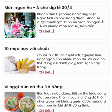
Món ngon Âu - Á cho dịp lễ 30/4
Khách đến Hệ thống nhà hàng Việt -
Ngọc Mai và nhà hàng Nhật - Akari sẽ
được thưởng thức nhiều món ăn ngon Âu
- Á và những món mới lạ, hấp dẫn.
[Chi tiết...]
10 mẹo hay với chuối
Chuối là vị thuốc tuyệt vời, nguyên liệu
ngọt ngào cho nhiều món ăn. Vỏ quả có
thể dùng để đánh giày, làm sạch cây
trồng...
[Chi tiết...]
Vị ngọt bún cá thu Đà Nẵng
Bún tươi, nước dùng, thịt cá thu luộc cùng
đĩa rau sống thái nhỏ, chỉ chừng đó thôi
nhưng bạn sẽ không quên được hương vị
của món ăn khi đã thưởng thức.
[Chi tiết...]