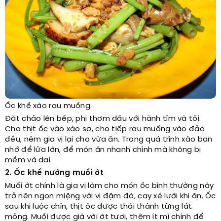
Ốc khế xào rau muống.
Đặt chảo lên bếp, phi thơm dầu với hành tím và tỏi.
Cho thịt ốc vào xào sơ, cho tiếp rau muống vào đảo
đều, nêm gia vị lại cho vừa ăn. Trong quá trình xào bạn
nhớ để lửa lớn, để món ăn nhanh chính mà không bị
mềm và dai.
2. Ốc khế nướng muối ớt
Muối ớt chính là gia vị làm cho món ốc bình thường này
trở nên ngon miệng với vị đậm đà, cay xé lưỡi khi ăn. Ốc
sau khi luộc chín, thịt ốc được thái thành từng lát
mỏng. Muối được giã với ớt tươi, thêm ít mì chính để