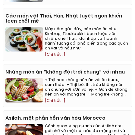
Các món vặt Thái, Hàn, Nhật tuyệt ngon khiến
teen chết mê
Mấy năm gần đây, các món ăn như
Kimbap, Tteukbokki, bạch tuộc viên
chiên, chè Thái... du nhập và 'hoành
hành' tương đối phổ biến trong các quán
ăn vặt và hầu như...
[Chi tiết...]
Những món ăn “không đội trời chung” với nhau
+ Thịt heo không nên ăn với ốc bươu,
cam thảo. + Thịt bò, thịt trâu không nên
ăn chung với lươn và hẹ. + Gan dê không
nên ăn với măng tre. + Măng tre không...
[Chi tiết...]
Asilah, một phần hồn văn hóa Morocco
Cảnh quan xung quanh của Asilah như
gợi nhớ về một nơi nào đó mộng mơ và