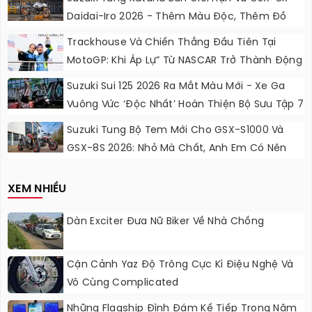
Daidai-Iro 2026 - Thêm Màu Độc, Thêm Đồ
Chơi, Thêm Cá Tính
Trackhouse Và Chiến Thắng Đầu Tiên Tại
MotoGP: Khi Áp Lự” Từ NASCAR Trở Thành Động
Lực Ngọt Ngào
Suzuki Sui 125 2026 Ra Mắt Màu Mới - Xe Ga
Vuông Vức ‘độc Nhất’ Hoàn Thiện Bộ Sưu Tập 7
Sắc Cầu Vồng
Suzuki Tung Bộ Tem Mới Cho GSX-S1000 Và
GSX-8S 2026: Nhỏ Mà Chất, Anh Em Có Nên
Nâng Cấp?
XEM NHIỀU
Dàn Exciter Đưa Nữ Biker Về Nhà Chồng
Cận Cảnh Yaz Độ Trông Cực Kì Điệu Nghệ Và
Vô Cùng Complicated
Những Flagship Đình Đám Kế Tiếp Trong Năm