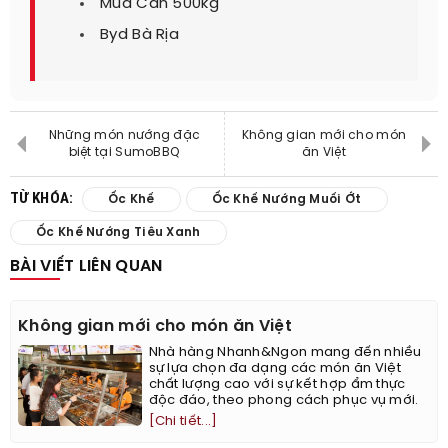
Mua Cân 500kg
Byd Bà Rịa
Những món nướng đặc
Không gian mới cho món
biệt tại SumoBBQ
ăn Việt
TỪ KHÓA:
Ốc Khế
Ốc Khế Nướng Muối Ớt
Ốc Khế Nướng Tiêu Xanh
BÀI VIẾT LIÊN QUAN
Không gian mới cho món ăn Việt
Nhà hàng Nhanh&Ngon mang đến nhiều
sự lựa chọn đa dạng các món ăn Việt
chất lượng cao với sự kết hợp ẩm thực
độc đáo, theo phong cách phục vụ mới.
[Chi tiết...]