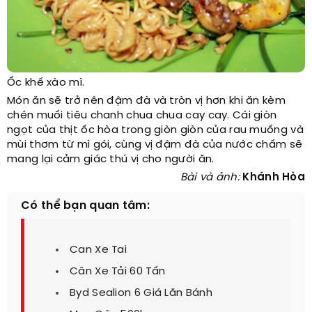
Ốc khế xào mì.
Món ăn sẽ trở nên đậm đà và tròn vị hơn khi ăn kèm
chén muối tiêu chanh chua chua cay cay. Cái giòn
ngọt của thịt ốc hòa trong giòn giòn của rau muống và
mùi thơm từ mì gói, cùng vị đậm đà của nước chấm sẽ
mang lại cảm giác thú vị cho người ăn.
Bài và ảnh:
Khánh Hòa
Có thể bạn quan tâm:
Can Xe Tai
Cân Xe Tải 60 Tấn
Byd Sealion 6 Giá Lăn Bánh