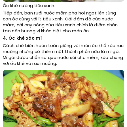
Ốc khế nướng tiêu xanh.
Tiếp đến, bạn rưới nước mắm pha hơi ngọt lên từng
con ốc cùng với ít tiêu xanh. Cái đậm đà của nước
mắm, cái cay nồng của tiêu xanh chính là điểm nhấn
tạo nên hương vị khác biệt cho món ăn.
4. Ốc khế xào mì
Cách chế biến hoàn toàn giống với món ốc khế xào rau
muống nhưng có thêm một thành phần nữa là mì gói.
Mì gói được chần sơ qua nước sôi cho mềm, xào chung
với ốc khế và rau muống.