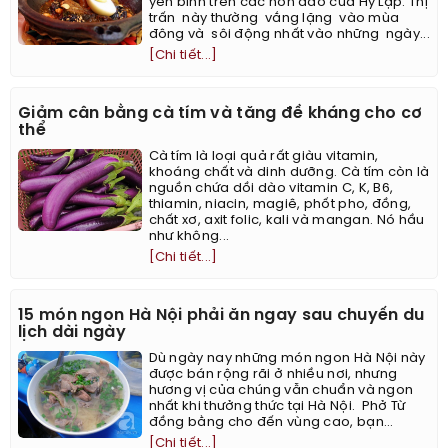
yên bình trên các hòn đảo của Hy Lạp. Thị
trấn này thường vắng lặng vào mùa
đông và sôi động nhất vào những ngày...
[Chi tiết...]
Giảm cân bằng cà tím và tăng đề kháng cho cơ
thể
Cà tím là loại quả rất giàu vitamin,
khoáng chất và dinh dưỡng. Cà tím còn là
nguồn chứa dồi dào vitamin C, K, B6,
thiamin, niacin, magiê, phốt pho, đồng,
chất xơ, axit folic, kali và mangan. Nó hầu
như không...
[Chi tiết...]
15 món ngon Hà Nội phải ăn ngay sau chuyến du
lịch dài ngày
Dù ngày nay những món ngon Hà Nội này
được bán rộng rãi ở nhiều nơi, nhưng
hương vị của chúng vẫn chuẩn và ngon
nhất khi thưởng thức tại Hà Nội. ​ Phở Từ
đồng bằng cho đến vùng cao, bạn...
[Chi tiết...]