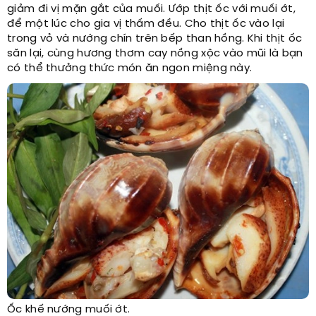
giảm đi vị mặn gắt của muối. Ướp thịt ốc với muối ớt,
để một lúc cho gia vị thấm đều. Cho thịt ốc vào lại
trong vỏ và nướng chín trên bếp than hồng. Khi thịt ốc
săn lại, cùng hương thơm cay nồng xộc vào mũi là bạn
có thể thưởng thức món ăn ngon miệng này.
Ốc khế nướng muối ớt.