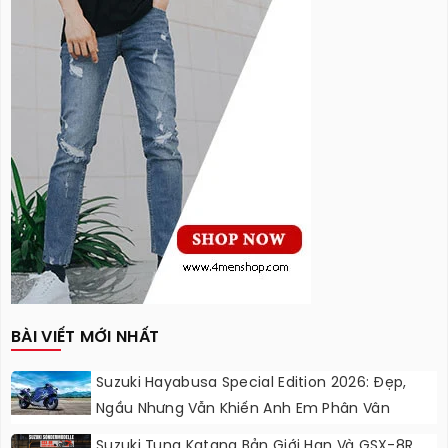
BÀI VIẾT MỚI NHẤT
Suzuki Hayabusa Special Edition 2026: Đẹp,
Ngầu Nhưng Vẫn Khiến Anh Em Phân Vân
Suzuki Tung Katana Bản Giới Hạn Và GSX-8R