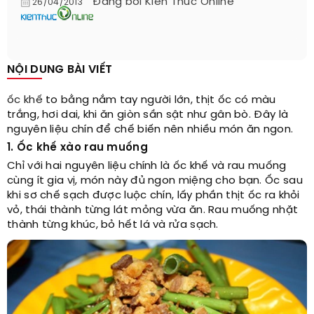
Đăng bởi
Kiến Thức Online
26/04/2013
NỘI DUNG BÀI VIẾT
ốc khế
to bằng nắm tay người lớn, thịt ốc có màu
trắng, hơi dai, khi ăn giòn sần sật như gân bò. Đây là
nguyên liệu chín để chế biến nên nhiều món ăn ngon.
1. Ốc khế xào rau muống
Chỉ với hai nguyên liệu chính là ốc khế và rau muống
cùng ít gia vị, món này đủ ngon miệng cho bạn. Ốc sau
khi sơ chế sạch được luộc chín, lấy phần thịt ốc ra khỏi
vỏ, thái thành từng lát mỏng vừa ăn. Rau muống nhặt
thành từng khúc, bỏ hết lá và rửa sạch.