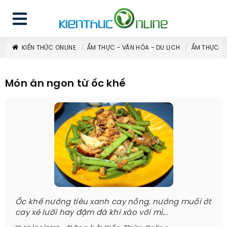
KIẾN THỨC ONLINE
ẨM THỰC - VĂN HÓA - DU LỊCH
ẨM THỰC
Món ăn ngon từ ốc khế
Ốc khế nướng tiêu xanh cay nồng, nướng muối ớt
cay xé lưỡi hay đậm đà khi xào với mì...