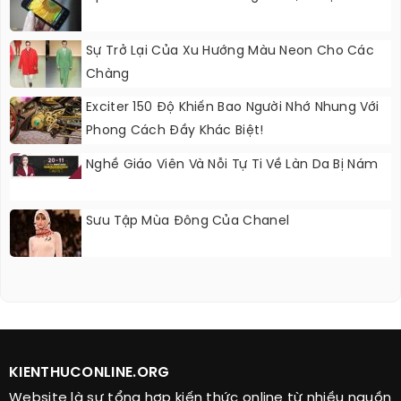
Sự Trở Lại Của Xu Hướng Màu Neon Cho Các
Chàng
Exciter 150 Độ Khiến Bao Người Nhớ Nhung Với
Phong Cách Đầy Khác Biệt!
Nghề Giáo Viên Và Nỗi Tự Ti Về Làn Da Bị Nám
Sưu Tập Mùa Đông Của Chanel
KIENTHUCONLINE.ORG
Website là sự tổng hợp kiến thức online từ nhiều nguồn