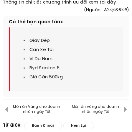
Thông tin chi tiết chương trình ưu đãi xem tại đây.
(Nguồn:
Wrap&Roll
)
Có thể bạn quan tâm:
Giay Dép
Can Xe Tai
Ví Da Nam
Byd Sealion 8
Giá Cân 500kg
Món ăn Vàng cho doanh
Món ăn vàng cho doanh
nhân ngày Tết
nhân ngày Tết
TỪ KHÓA:
Bánh Khoái
Nem Lụi