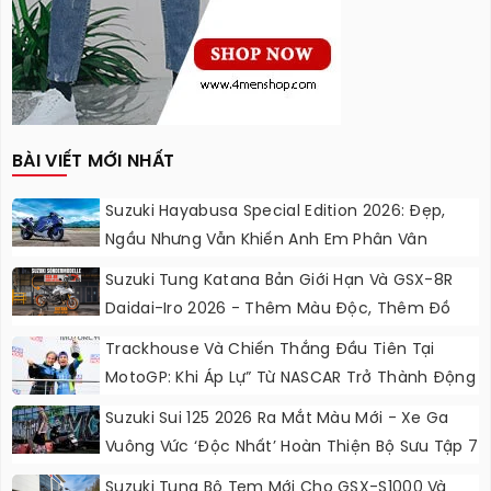
BÀI VIẾT MỚI NHẤT
Suzuki Hayabusa Special Edition 2026: Đẹp,
Ngầu Nhưng Vẫn Khiến Anh Em Phân Vân
Suzuki Tung Katana Bản Giới Hạn Và GSX-8R
Daidai-Iro 2026 - Thêm Màu Độc, Thêm Đồ
Chơi, Thêm Cá Tính
Trackhouse Và Chiến Thắng Đầu Tiên Tại
MotoGP: Khi Áp Lự” Từ NASCAR Trở Thành Động
Lực Ngọt Ngào
Suzuki Sui 125 2026 Ra Mắt Màu Mới - Xe Ga
Vuông Vức ‘độc Nhất’ Hoàn Thiện Bộ Sưu Tập 7
Sắc Cầu Vồng
Suzuki Tung Bộ Tem Mới Cho GSX-S1000 Và