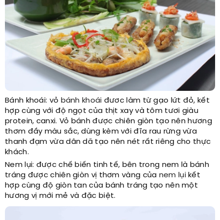
Bánh khoái: vỏ
bánh khoái
đươc làm từ gạo lứt đỏ, kết
hợp cùng với độ ngọt của thịt xay và tôm tươi giàu
protein, canxi. Vỏ bánh được chiên giòn tạo nên hương
thơm đầy màu sắc, dùng kèm với đĩa rau rừng vừa
thanh đạm vừa dân dã tạo nên nét rất riêng cho thực
khách.
Nem lụi: được chế biến tinh tế, bên trong nem là bánh
tráng được chiên giòn vị thơm vàng của
nem lụi
kết
hợp cùng độ giòn tan của bánh tráng tạo nên một
hương vị mới mẻ và đặc biệt.