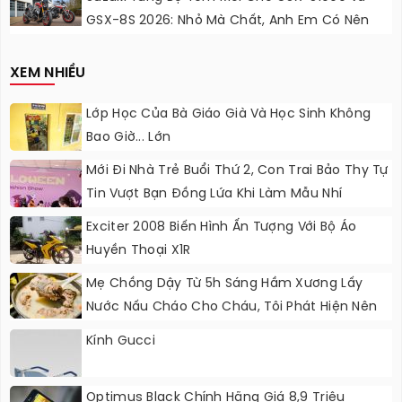
GSX-8S 2026: Nhỏ Mà Chất, Anh Em Có Nên
Nâng Cấp?
XEM NHIỀU
Lớp Học Của Bà Giáo Già Và Học Sinh Không
Bao Giờ... Lớn
Mới Đi Nhà Trẻ Buổi Thứ 2, Con Trai Bảo Thy Tự
Tin Vượt Bạn Đồng Lứa Khi Làm Mẫu Nhí
Exciter 2008 Biến Hình Ấn Tượng Với Bộ Áo
Huyền Thoại X1R
Mẹ Chồng Dậy Từ 5h Sáng Hầm Xương Lấy
Nước Nấu Cháo Cho Cháu, Tôi Phát Hiện Nên
Đổ Ngay Vào Xô Rác Trước Mặt Bà
Kính Gucci
Optimus Black Chính Hãng Giá 8,9 Triệu