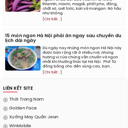
thiamin, niacin, magiê, phốt pho, đồng,
chất xơ, axit folic, kali và mangan. Nó hầu
như không...
[Chi tiết...]
15 món ngon Hà Nội phải ăn ngay sau chuyến du
lịch dài ngày
Dù ngày nay những món ngon Hà Nội này
được bán rộng rãi ở nhiều nơi, nhưng
hương vị của chúng vẫn chuẩn và ngon
nhất khi thưởng thức tại Hà Nội. ​ Phở Từ
đồng bằng cho đến vùng cao, bạn...
[Chi tiết...]
LIÊN KẾT SITE
Thời Trang Nam
Golden Face
Xưởng May Quần Jean
WinMobile