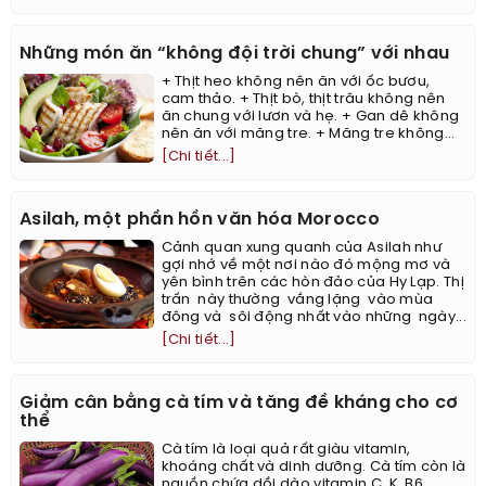
Những món ăn “không đội trời chung” với nhau
+ Thịt heo không nên ăn với ốc bươu,
cam thảo. + Thịt bò, thịt trâu không nên
ăn chung với lươn và hẹ. + Gan dê không
nên ăn với măng tre. + Măng tre không...
[Chi tiết...]
Asilah, một phần hồn văn hóa Morocco
Cảnh quan xung quanh của Asilah như
gợi nhớ về một nơi nào đó mộng mơ và
yên bình trên các hòn đảo của Hy Lạp. Thị
trấn này thường vắng lặng vào mùa
đông và sôi động nhất vào những ngày...
[Chi tiết...]
Giảm cân bằng cà tím và tăng đề kháng cho cơ
thể
Cà tím là loại quả rất giàu vitamin,
khoáng chất và dinh dưỡng. Cà tím còn là
nguồn chứa dồi dào vitamin C, K, B6,