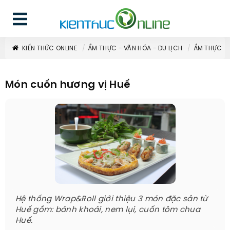
KIẾN THỨC ONLINE
ẨM THỰC - VĂN HÓA - DU LỊCH
ẨM THỰC
Món cuốn hương vị Huế
Hệ thống Wrap&Roll giới thiệu 3 món đặc sản từ
Huế gồm: bánh khoái, nem lụi, cuốn tôm chua
Huế.