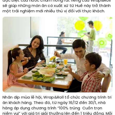
đặc biệt của nước chấm nóng rất riêng của Wrap&Roll
sẽ giúp những món ăn có xuất xứ từ Huế này trở thành
một trải nghiệm mới nhiều thú vị đối với thực khách.
Nhân dip mùa lễ hội, Wrap&Roll tổ chức chương trình tri
ân khách hàng. Theo đó, từ ngày 16/12 đến 30/1, nhà
hàng áp dụng chương trình “100% trúng Cuốn trọn
niềm vui” với giá trị giải thưởng lên đến 1 triệu đồng. Mỗi