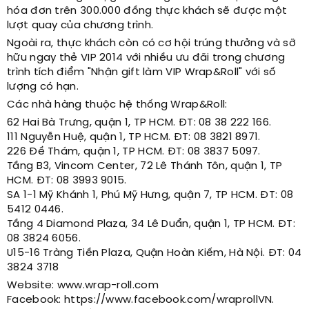
hóa đơn trên 300.000 đồng thực khách sẽ được một
lượt quay của chương trình.
Ngoài ra, thực khách còn có cơ hội trúng thưởng và sỡ
hữu ngay thẻ VIP 2014 với nhiều ưu đãi trong chương
trình tích điểm "Nhận gift làm VIP Wrap&Roll" với số
lượng có hạn.
Các nhà hàng thuộc hệ thống Wrap&Roll:
62 Hai Bà Trưng, quận 1, TP HCM. ĐT: 08 38 222 166.
111 Nguyễn Huệ, quận 1, TP HCM. ĐT: 08 3821 8971.
226 Đề Thám, quận 1, TP HCM. ĐT: 08 3837 5097.
Tầng B3, Vincom Center, 72 Lê Thánh Tôn, quận 1, TP
HCM. ĐT: 08 3993 9015.
SA 1-1 Mỹ Khánh 1, Phú Mỹ Hưng, quận 7, TP HCM. ĐT: 08
5412 0446.
Tầng 4 Diamond Plaza, 34 Lê Duẩn, quận 1, TP HCM. ĐT:
08 3824 6056.
U15-16 Tràng Tiền Plaza, Quận Hoàn Kiếm, Hà Nội. ĐT: 04
3824 3718
Website: www.wrap-roll.com
Facebook: https://www.facebook.com/wraprollVN.