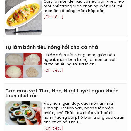
Càry là món dễ nấu và nếu bạn khéo léo
một chút trong việc chọn nguyên liệu thì
món ăn sẽ càng thêm hấp dẫn.
[Chi tiết...]
Tự làm bánh tiêu nóng hổi cho cả nhà
Chiếc bánh tiêu vàng ươm, giòn bên
ngoài, mềm bên trong là món ăn vặt
được nhiều người ưa thích.
[Chi tiết...]
Các món vặt Thái, Hàn, Nhật tuyệt ngon khiến
teen chết mê
Mấy năm gần đây, các món ăn như
Kimbap, Tteukbokki, bạch tuộc viên
chiên, chè Thái... du nhập và 'hoành
hành' tương đối phổ biến trong các quán
ăn vặt và hầu như...
[Chi tiết...]