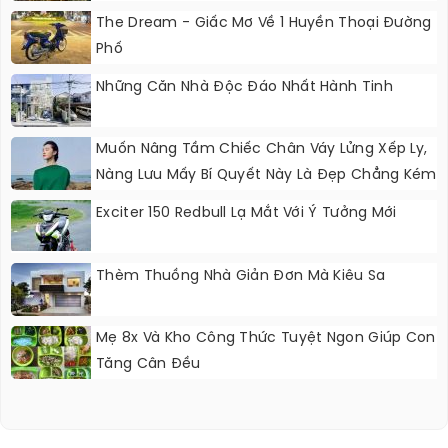
The Dream - Giấc Mơ Về 1 Huyền Thoại Đường
Phố
Những Căn Nhà Độc Đáo Nhất Hành Tinh
Muốn Nâng Tầm Chiếc Chân Váy Lửng Xếp Ly,
Nàng Lưu Mấy Bí Quyết Này Là Đẹp Chẳng Kém
Fashionista
Exciter 150 Redbull Lạ Mắt Với Ý Tưởng Mới
Thèm Thuồng Nhà Giản Đơn Mà Kiêu Sa
Mẹ 8x Và Kho Công Thức Tuyệt Ngon Giúp Con
Tăng Cân Đều