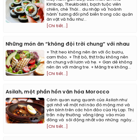
Kimbap, Tteukbokki, bạch tuộc viên
chiên, chè Thái... du nhập và 'hoành
hành' tương đối phổ biến trong các quán
ăn vặt và hầu như...
[Chi tiết...]
Những món ăn “không đội trời chung” với nhau
+ Thịt heo không nên ăn với ốc bươu,
cam thảo. + Thịt bò, thịt trâu không nên
ăn chung với lươn và hẹ. + Gan dê không
nên ăn với măng tre. + Măng tre không...
[Chi tiết...]
Asilah, một phần hồn văn hóa Morocco
Cảnh quan xung quanh của Asilah như
gợi nhớ về một nơi nào đó mộng mơ và
yên bình trên các hòn đảo của Hy Lạp. Thị
trấn này thường vắng lặng vào mùa
đông và sôi động nhất vào những ngày...
[Chi tiết...]