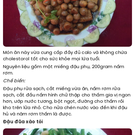
Món ăn này vừa cung cấp đầy đủ calo và không chứa
cholestorol tốt cho sức khỏe mọi lứa tuổi.
Nguyên liệu gồm một miếng đậu phụ, 200gram nấm
rơm.
Chế biến:
Đậu phụ rửa sạch, cắt miếng vừa ăn, nấm rơm rửa
sạch, cắt đầu nấm hình chử thập cho thấm gia vị ngon
hơn, ướp nước tương, bột ngọt, đường cho thấm rồi
kho trên lửa nhỏ. Cho nửa chén nước vào đến khi đậu
hủ và nâm rơm thấm là được.
Đậu đũa xào tỏi