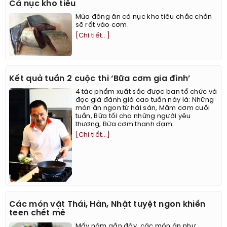
Cá nục kho tiêu
Mùa đông ăn cá nục kho tiêu chắc chắn
sẽ rất vào cơm.
[Chi tiết...]
Kết quả tuần 2 cuộc thi ‘Bữa cơm gia đình’
4 tác phẩm xuất sắc được ban tổ chức và
đọc giả đánh giá cao tuần này là: Những
món ăn ngon từ hải sản, Mâm cơm cuối
tuần, Bữa tối cho những người yêu
thương, Bữa cơm thanh đạm.
[Chi tiết...]
Các món vặt Thái, Hàn, Nhật tuyệt ngon khiến
teen chết mê
Mấy năm gần đây, các món ăn như