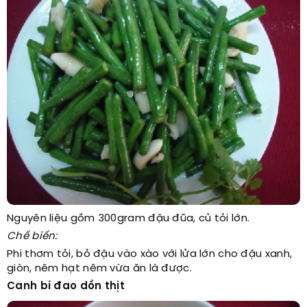
Nguyên liệu gồm 300gram đậu đũa, củ tỏi lớn.
Chế biến:
Phi thơm tỏi, bỏ đậu vào xào với lửa lớn cho đậu xanh,
giòn, nêm hạt nêm vừa ăn là được.
Canh bí đao dồn thịt