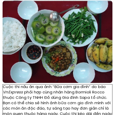
Cuộc thi nấu ăn qua ảnh “Bữa cơm gia đình” do báo
VnExpress
phối hợp cùng nhãn hàng Bormioli Rocco
thuộc Công ty TNHH Đồ dùng Gia đình Sapa tổ chức.
Bạn có thể chia sẻ hình ảnh
bữa cơm gia đình
mình với
các món ăn độc đáo, tự sáng tạo hay đơn giản chỉ là
món quen thuộc hàng ngày. Cuộc thi kéo dài đến ngày