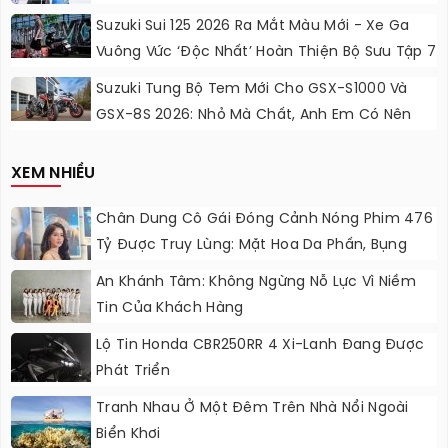
Lực Ngọt Ngào
Suzuki Sui 125 2026 Ra Mắt Màu Mới - Xe Ga
Vuông Vức ‘độc Nhất’ Hoàn Thiện Bộ Sưu Tập 7
Sắc Cầu Vồng
Suzuki Tung Bộ Tem Mới Cho GSX-S1000 Và
GSX-8S 2026: Nhỏ Mà Chất, Anh Em Có Nên
Nâng Cấp?
XEM NHIỀU
Chân Dung Cô Gái Đóng Cảnh Nóng Phim 476
Tỷ Được Truy Lùng: Mặt Hoa Da Phấn, Bụng
“không Gợn Sóng”
An Khánh Tâm: Không Ngừng Nỗ Lực Vì Niềm
Tin Của Khách Hàng
Lộ Tin Honda CBR250RR 4 Xi-Lanh Đang Được
Phát Triển
Tranh Nhau Ở Một Đêm Trên Nhà Nổi Ngoài
Biển Khơi