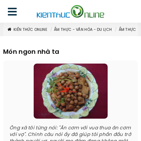
KIẾN THỨC ONLINE
ẨM THỰC - VĂN HÓA - DU LỊCH
ẨM THỰC
Món ngon nhà ta
Ông xã tôi từng nói: "Ăn cơm với vua thua ăn cơm
với vợ". Chính câu nói ấy đã giúp tôi phấn đấu trở