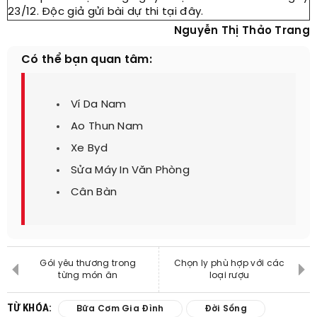
23/12. Độc giả gửi bài dự thi tại đây.
Nguyễn Thị Thảo Trang
Có thể bạn quan tâm:
Ví Da Nam
Ao Thun Nam
Xe Byd
Sửa Máy In Văn Phòng
Cân Bàn
Gói yêu thương trong
Chọn ly phù hợp với các
từng món ăn
loại rượu
TỪ KHÓA:
Bữa Cơm Gia Đình
Đời Sống