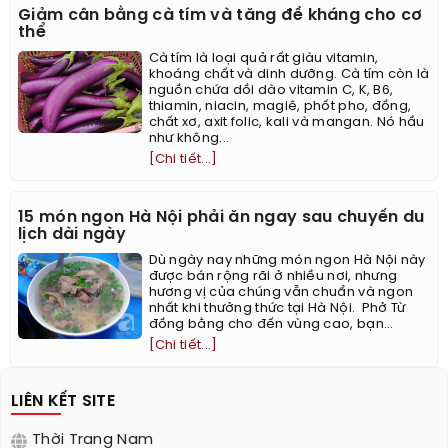
Giảm cân bằng cà tím và tăng đề kháng cho cơ
thể
Cà tím là loại quả rất giàu vitamin,
khoáng chất và dinh dưỡng. Cà tím còn là
nguồn chứa dồi dào vitamin C, K, B6,
thiamin, niacin, magiê, phốt pho, đồng,
chất xơ, axit folic, kali và mangan. Nó hầu
như không...
[Chi tiết...]
15 món ngon Hà Nội phải ăn ngay sau chuyến du
lịch dài ngày
Dù ngày nay những món ngon Hà Nội này
được bán rộng rãi ở nhiều nơi, nhưng
hương vị của chúng vẫn chuẩn và ngon
nhất khi thưởng thức tại Hà Nội. ​ Phở Từ
đồng bằng cho đến vùng cao, bạn...
[Chi tiết...]
LIÊN KẾT SITE
Thời Trang Nam