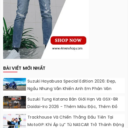
BÀI VIẾT MỚI NHẤT
Suzuki Hayabusa Special Edition 2026: Đẹp,
Ngầu Nhưng Vẫn Khiến Anh Em Phân Vân
Suzuki Tung Katana Bản Giới Hạn Và GSX-8R
Daidai-Iro 2026 - Thêm Màu Độc, Thêm Đồ
Chơi, Thêm Cá Tính
Trackhouse Và Chiến Thắng Đầu Tiên Tại
MotoGP: Khi Áp Lự” Từ NASCAR Trở Thành Động