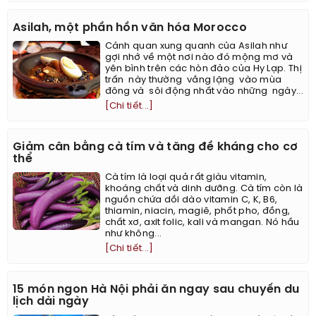
Asilah, một phần hồn văn hóa Morocco
Cảnh quan xung quanh của Asilah như
gợi nhớ về một nơi nào đó mộng mơ và
yên bình trên các hòn đảo của Hy Lạp. Thị
trấn này thường vắng lặng vào mùa
đông và sôi động nhất vào những ngày...
[Chi tiết...]
Giảm cân bằng cà tím và tăng đề kháng cho cơ
thể
Cà tím là loại quả rất giàu vitamin,
khoáng chất và dinh dưỡng. Cà tím còn là
nguồn chứa dồi dào vitamin C, K, B6,
thiamin, niacin, magiê, phốt pho, đồng,
chất xơ, axit folic, kali và mangan. Nó hầu
như không...
[Chi tiết...]
15 món ngon Hà Nội phải ăn ngay sau chuyến du
lịch dài ngày