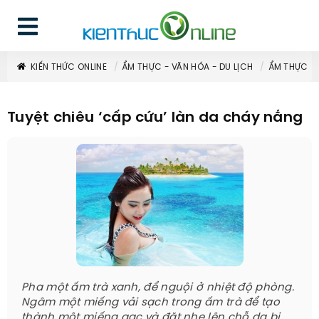
KIẾN THỨC ONLINE
ẨM THỰC - VĂN HÓA - DU LỊCH
ẨM THỰC
Tuyệt chiêu ‘cấp cứu’ làn da cháy nắng
Pha một ấm trà xanh, để nguội ở nhiệt độ phòng.
Ngâm một miếng vải sạch trong ấm trà để tạo
thành một miếng gạc và đặt nhẹ lên chỗ da bị