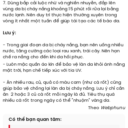
7. Dùng bắp cải luộc nhừ và nghiền nhuyễn, đắp lên
vùng da bị cháy nắng khoảng 15 phút rồi rửa lại bằng
nước lạnh. Nên duy trì thực hiện thường xuyên trong
vòng ít nhất một tuần để giúp tái tạo các tế bào da.
Lưu ý:
- Trong giai đoạn da bị cháy nắng, bạn nên uống nhiều
nước, tăng cường các loại rau xanh, trái cây. Nên hạn
chế ra nắng cho đến khi da hồi phục.
- Luôn mặc quần áo kín để bảo vệ làn da khỏi ánh nắng
mặt trời, hạn chế tiếp xúc với tia UV.
- Ăn nhiều rau, củ, quả có màu cam (như cà rốt) cũng
giúp bảo vệ chống lại làn da bị cháy nắng. Lưu ý chỉ cần
ăn 2 hoặc 3 củ cà rốt mỗi ngày là đủ. Tiêu thụ quá
nhiều cà rốt trong ngày có thể "nhuộm" vàng da.
Theo
Webphunu
Có thể bạn quan tâm: