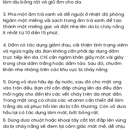
làm dịu bỏng rát và giữ ẩm cho da.
3. Pha một ấm trà xanh và để nguội ở nhiệt độ phòng.
Ngâm một miếng vải sạch trong ấm trà xanh để tạo
thành một miếng gạc và đặt nhẹ lên
da bị cháy nắng
ít nhất từ 10 đến 15 phút.
4. Dấm có tác dụng giảm đau, cải thiện tình trạng viêm
và ngứa ngáy da. Bạn không cần phải áp dụng dấm
trực tiếp lên da. Chỉ cần ngâm khăn giấy một vài giây
trong chai dấm trắng hoặc dấm táo. Sau đó, chườm
khăn nhẹ nhàng trên các khu vực bị cháy nắng.
5. Dùng vỏ dưa hấu ép ấy nước, sau đó cho mật ong
vào trộn đều. Bạn chỉ cần đấp chúng lên da đều đặn
mỗi ngày cho đến khi các vết cháy trên da nhạt dần.
Trong mật ong có chứa các vitamin cần thiết để làm
trắng da và phục hồi làn da bị tổn thương. Còn vỏ dưa
hấu lại có tác dụng làm mát, bớt bỏng rát.
6. Dùng dưa chuột hoặc khoai tây cắt lát đắp lên vùng
da bị cháy nắng sẽ đem lại cảm giác mát mẻ, dễ chịu.