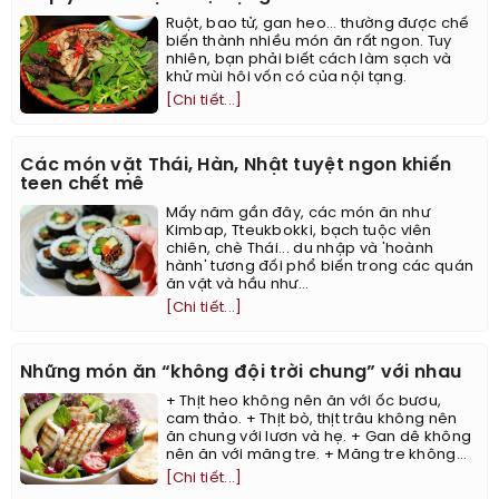
Ruột, bao tử, gan heo... thường được chế
biến thành nhiều món ăn rất ngon. Tuy
nhiên, bạn phải biết cách làm sạch và
khử mùi hôi vốn có của nội tạng.
[Chi tiết...]
Các món vặt Thái, Hàn, Nhật tuyệt ngon khiến
teen chết mê
Mấy năm gần đây, các món ăn như
Kimbap, Tteukbokki, bạch tuộc viên
chiên, chè Thái... du nhập và 'hoành
hành' tương đối phổ biến trong các quán
ăn vặt và hầu như...
[Chi tiết...]
Những món ăn “không đội trời chung” với nhau
+ Thịt heo không nên ăn với ốc bươu,
cam thảo. + Thịt bò, thịt trâu không nên
ăn chung với lươn và hẹ. + Gan dê không
nên ăn với măng tre. + Măng tre không...
[Chi tiết...]