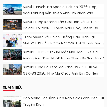
Suzuki Hayabusa Special Edition 2026: Đẹp,
Ngầu Nhưng Vẫn Khiến Anh Em Phân Vân
Suzuki Tung Katana Bản Giới Hạn Và GSX-8R
Daidai-Iro 2026 - Thêm Màu Độc, Thêm Đồ
Chơi, Thêm Cá Tính
Trackhouse Và Chiến Thắng Đầu Tiên Tại
MotoGP: Khi Áp Lự” Từ NASCAR Trở Thành Động
Lực Ngọt Ngào
Suzuki Sui 125 2026 Ra Mắt Màu Mới - Xe Ga
Vuông Vức ‘độc Nhất’ Hoàn Thiện Bộ Sưu Tập 7
Sắc Cầu Vồng
Suzuki Tung Bộ Tem Mới Cho GSX-S1000 Và
GSX-8S 2026: Nhỏ Mà Chất, Anh Em Có Nên
Nâng Cấp?
XEM NHIỀU
Dân Mạng Sốt Xình Xịch Ngó Cây Xanh Đeo Túi
Truyền Dịch