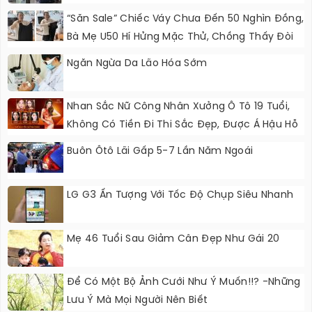
“Săn Sale” Chiếc Váy Chưa Đến 50 Nghìn Đồng,
Bà Mẹ U50 Hí Hửng Mặc Thử, Chồng Thấy Đòi
Cởi Ra Ngay
Ngăn Ngừa Da Lão Hóa Sớm
Nhan Sắc Nữ Công Nhân Xưởng Ô Tô 19 Tuổi,
Không Có Tiền Đi Thi Sắc Đẹp, Được Á Hậu Hỗ
Trợ Quần Áo
Buôn Ôtô Lãi Gấp 5-7 Lần Năm Ngoái
LG G3 Ấn Tượng Với Tốc Độ Chụp Siêu Nhanh
Mẹ 46 Tuổi Sau Giảm Cân Đẹp Như Gái 20
Để Có Một Bộ Ảnh Cưới Như Ý Muốn!!? -Những
Lưu Ý Mà Mọi Người Nên Biết