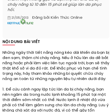
cháy nắng từ 10 đến 15 phút sẽ giúp làn da phục
hồi.
Đăng bởi
Kiến Thức Online
21/05/2013
NỘI DUNG BÀI VIẾT
Những ngày thời tiết nắng nóng kéo dài khiến da bạn bị
đen sạm, thậm chí cháy nắng.
Nếu ở hữu làn da dễ bắt
nắng hoặc phải làm việc liên tục ngoài trời, bạn sẽ thấy
thật khổ sở vì da đỏ rát. Để khắc phục và hạn chế tình
trạng này, hãy tham khảo những bí quyết
chữa cháy
nắng
an toàn từ những nguyên liệu tự nhiên dưới đây:
1. Để cứu cánh ngay lập tức làn da bị cháy nắng, bạn
nên ngâm da trong nước lạnh khoảng 15 phút tại một
thời điểm sớm nhất có thể. Nước lạnh ở nhiệt độ vừa
phải có thể làm giảm sưng cho làn da cháy nắng. Lưu ý
không chà xát da với nước đá, vì có thể gây tổn