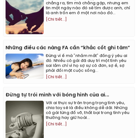
chẳng ra, tìm mà chẳng gặp, nhưng em
tin một ngày nào đó sẽ tìm được anh, chỉ
là anh trốn em ở một nơi nào đó...
[Chi tiết...]
Những điều các nàng FA cần “khắc cốt ghi tâm”
Đừng vì ế mà "nhắm mắt" đồng ý yêu ai
đó. Nhiều cô gái đã duy trì một tình yêu
sai lầm chỉ vì họ sợ sự cô đơn, sợ ế, sợ
phải đối mặt cuộc sống...
[Chi tiết...]
Đừng tự trói mình với bóng hình của ai...
Với ai thực sự trân trọng trọng tình yêu,
chia tay sẽ là điều không dễ dãi. Những
cô gái từng đổ vỡ, thất bại trong tình yêu
thường hay giữ hoài...
[Chi tiết...]