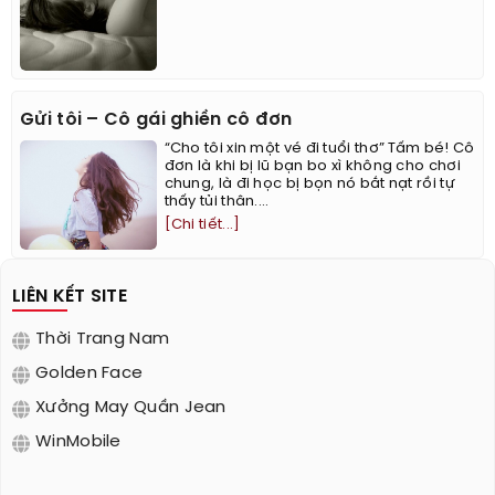
Gửi tôi – Cô gái ghiền cô đơn
“Cho tôi xin một vé đi tuổi thơ” Tấm bé! Cô
đơn là khi bị lũ bạn bo xì không cho chơi
chung, là đi học bị bọn nó bắt nạt rồi tự
thấy tủi thân....
[Chi tiết...]
LIÊN KẾT SITE
Thời Trang Nam
Golden Face
Xưởng May Quần Jean
WinMobile