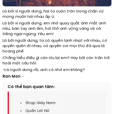
Là bởi vì người dưng, hai ta cuộn tròn trong chăn cứ
mong muốn hơi nhau ấp ủ.
Là bởi vì người dưng, em nhớ quay quắt ánh mắt anh
nâu, bàn tay anh ấm, hơi thở anh vững vàng và cả
tiếng ngại ngùng: Yêu em!
Là bởi người dưng, ta có quyền lạnh nhạt với nhau, có
quyền quên đi nhau, có quyền coi mọi thứ đã qua là
hoang phế
Chẳng hiểu điều gì còn níu lại em? Hay bởi còn trăn trở
hoài một câu hỏi:
-Là người dưng rồi, anh có nhớ em không?
Ran Mori
-
Có thể bạn quan tâm:
Shop Giày Nam
Quần Lót Nữ