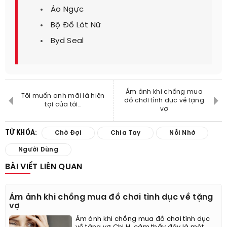
Áo Ngực
Bộ Đồ Lót Nữ
Byd Seal
Ám ảnh khi chồng mua
Tôi muốn anh mãi là hiện
đồ chơi tình dục về tặng
tại của tôi...
vợ
TỪ KHÓA:
Chờ Đợi
Chia Tay
Nỗi Nhớ
Người Dùng
BÀI VIẾT LIÊN QUAN
Ám ảnh khi chồng mua đồ chơi tình dục về tặng
vợ
Ám ảnh khi chồng mua đồ chơi tình dục