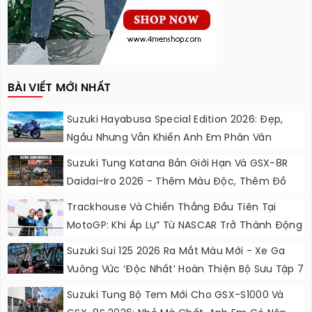
BÀI VIẾT MỚI NHẤT
Suzuki Hayabusa Special Edition 2026: Đẹp,
Ngầu Nhưng Vẫn Khiến Anh Em Phân Vân
Suzuki Tung Katana Bản Giới Hạn Và GSX-8R
Daidai-Iro 2026 - Thêm Màu Độc, Thêm Đồ
Chơi, Thêm Cá Tính
Trackhouse Và Chiến Thắng Đầu Tiên Tại
MotoGP: Khi Áp Lự” Từ NASCAR Trở Thành Động
Lực Ngọt Ngào
Suzuki Sui 125 2026 Ra Mắt Màu Mới - Xe Ga
Vuông Vức ‘độc Nhất’ Hoàn Thiện Bộ Sưu Tập 7
Sắc Cầu Vồng
Suzuki Tung Bộ Tem Mới Cho GSX-S1000 Và