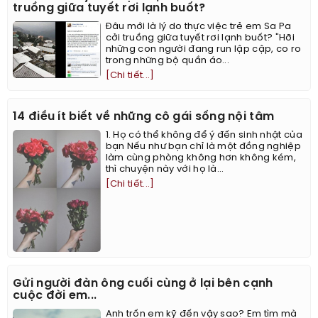
truồng giữa tuyết rơi lạnh buốt?
Đâu mới là lý do thực việc trẻ em Sa Pa
cởi truồng giữa tuyết rơi lạnh buốt? "Hỡi
những con người đang run lập cập, co ro
trong những bộ quần áo...
[Chi tiết...]
14 điều ít biết về những cô gái sống nội tâm
1. Họ có thể không để ý đến sinh nhật của
bạn Nếu như bạn chỉ là một đồng nghiệp
làm cùng phòng không hơn không kém,
thì chuyện này với họ là...
[Chi tiết...]
Gửi người đàn ông cuối cùng ở lại bên cạnh
cuộc đời em...
Anh trốn em kỹ đến vậy sao? Em tìm mà