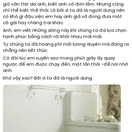
gió vờn thịt da anh, biết anh cô đơn lắm. Nhưng cũng
chỉ thể biết thế thôi. Là bởi vì ta đã là người dưng nên
có khó gì đâu việc em hay anh giả vờ đong đưa một
cô gái hay chàng trai khác.
Anh, em viết những dòng này khi chúng ta đã lựa chọn
hạnh phúc bằng cách rời khỏi nhau mãi mãi.
Tự chúng ta đã hoang phí mối lương duyên mà đáng ra
chẳng nên kết thúc.
Có đôi lúc em xuyến xao mong phút giây ấy quay
ngược để em được chạy đến, một lần thôi -để nói nhớ
anh.
Khó vậy sao? Bởi vì ta đã là người dưng.