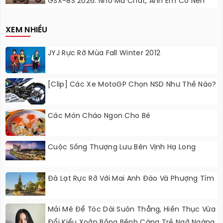
GSX-8S 2026: Nhỏ Mà Chất, Anh Em Có Nên
Nâng Cấp?
XEM NHIỀU
JYJ Rực Rỡ Mùa Fall Winter 2012
[Clip] Các Xe MotoGP Chọn NSD Như Thế Nào?
Các Món Cháo Ngon Cho Bé
Cuộc Sống Thượng Lưu Bên Vịnh Hạ Long
Đà Lạt Rực Rỡ Với Mai Anh Đào Và Phượng Tím
Mải Mê Để Tóc Dài Suôn Thẳng, Hiền Thục Vừa
Đổi Kiểu Xoăn Bồng Bềnh Càng Trẻ Ngỡ Ngàng