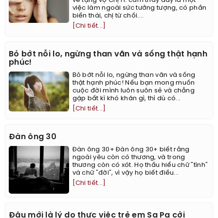
về tặng vợ Chị H. cảm thấy đây là một
việc làm ngoài sức tưởng tượng, có phần
biến thái, chị từ chối....
[Chi tiết...]
Bỏ bớt nỗi lo, ngừng than vãn và sống thật hạnh
phúc!
Bỏ bớt nỗi lo, ngừng than vãn và sống
thật hạnh phúc! Nếu bạn mong muốn
cuộc đời mình luôn suôn sẻ và chẳng
gặp bất kì khó khăn gì, thì dù có...
[Chi tiết...]
Đàn ông 30
Đàn ông 30+ Đàn ông 30+ biết rằng
ngoài yêu còn có thương, và trong
thương còn có xót. Họ thấu hiểu chữ "tình"
và chữ "đời", vì vậy họ biết điều...
[Chi tiết...]
Đâu mới là lý do thực việc trẻ em Sa Pa cởi