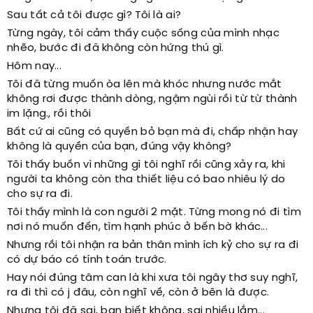
Sau tất cả tôi được gì? Tôi là ai?
Từng ngày, tôi cảm thấy cuộc sống của mình nhạc
nhẽo, bước đi đã không còn hứng thú gì.
Hôm nay...
Tôi đã từng muốn òa lên mà khóc nhưng nước mắt
không rơi được thành dòng, ngậm ngùi rồi từ từ thành
im lặng., rồi thôi
Bất cứ ai cũng có quyền bỏ bạn mà đi, chấp nhận hay
không là quyền của bạn, đúng vậy không?
Tôi thấy buồn vì những gì tôi nghĩ rồi cũng xảy ra, khi
người ta không còn tha thiết liệu có bao nhiêu lý do
cho sự ra đi.
Tôi thấy mình là con người 2 mặt. Từng mong nó đi tìm
nơi nó muốn đến, tìm hạnh phúc ở bến bờ khác...
Nhưng rồi tôi nhận ra bản thân mình ích kỷ cho sự ra đi
có dự báo có tính toán trước.
Hay nói đúng tâm can là khi xưa tôi ngây thơ suy nghĩ,
ra đi thì có j đâu, còn nghĩ về, còn ở bên là được.
Nhưng tôi đã sai, bạn biết không, sai nhiều lắm...