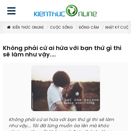
KIẾN THỨC ONLINE
CUỘC SỐNG
ĐỒNG CẢM
NHẬT KÝ CUỘ
Không phải cứ ai hứa với bạn thứ gì thì
sẽ làm như vậy....
Không phải cứ ai hứa với bạn thứ gì thì sẽ làm
như vậy.... Tôi đã từng muốn òa lên mà khóc