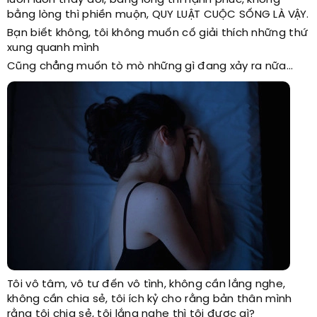
luôn luôn thay đổi, bằng lòng thì hạnh phúc, không
bằng lòng thì phiền muộn, QUY LUẬT CUỘC SỐNG LÀ VẬY.
Bạn biết không, tôi không muốn cố giải thích những thứ
xung quanh mình
Cũng chẳng muốn tò mò những gì đang xảy ra nữa...
Tôi vô tâm, vô tư đến vô tình, không cần lắng nghe,
không cần chia sẻ, tôi ích kỷ cho rằng bản thân mình
rằng tôi chia sẻ, tôi lắng nghe thì tôi được gì?