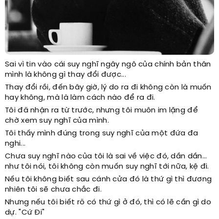
Sai vì tin vào cái suy nghĩ ngây ngô của chính bản thân
mình là không gì thay đổi được...
Thay đổi rồi, đến bây giờ, lý do ra đi không còn là muốn
hay không, mà là làm cách nào để ra đi.
Tôi đã nhận ra từ trước, nhưng tôi muôn im lặng để
chờ xem suy nghĩ của mình.
Tôi thấy mình đúng trong suy nghĩ của một đứa đa
nghi...
Chưa suy nghĩ nào của tôi là sai về việc đó, dần dần...
như tôi nói, tôi không còn muốn suy nghĩ tới nữa, kệ đi.
Nếu tôi không biết sau cánh cửa đó là thứ gì thì đương
nhiên tôi sẽ chưa chắc đi.
Nhưng nếu tôi biết rõ có thứ gì ở đó, thì có lẽ cần gì do
dự. "Cứ Đi"