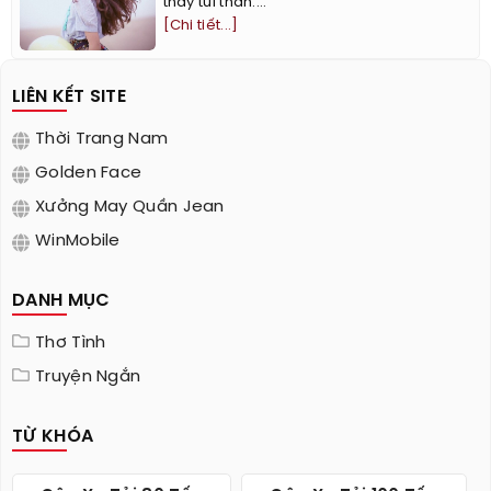
thấy tủi thân....
[Chi tiết...]
LIÊN KẾT SITE
Thời Trang Nam
Golden Face
Xưởng May Quần Jean
WinMobile
DANH MỤC
Thơ Tình
Truyện Ngắn
TỪ KHÓA