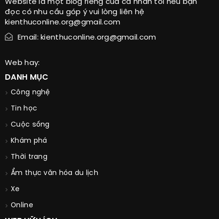
Website là một blog riêng của cá nhân tôi nếu bạn
đọc có nhu cầu góp ý vui lòng liên hệ
kienthuconline.org@gmail.com
Email: kienthuconline.org@gmail.com
Web hay:
DANH MỤC
Công nghệ
Tin học
Cuộc sống
Khám phá
Thời trang
Ẩm thực văn hóa du lịch
Xe
Online