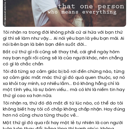
Tôi nhận ra trong đời không phải cứ ai hứa với bạn thứ
gì thì sẽ làm như vậy.... Ai nói yêu bạn là yêu bạn mãi. Ai
nói bên bạn là bên bạn đến suốt đời...
Bất cứ thứ gì rồi cũng sẽ thay thế, cái ghế ngày hôm
nay bạn ngồi rồi cũng sẽ là của người khác, nên chẳng
có gì là chắc chắn
Tôi đã từng sợ cảm giác bị bỏ rơi đến chừng nào, từng
sợ cảm giác mất mác thứ gì đó quá quen thuộc, sợ nó
xa khỏi tay mình, sợ nhiều lắm... Đó không hẳng chỉ là
một tình yêu, là sự bám viếu... mà có khi là niềm tin hay
thứ gì cao xa hơn nữa.
Tôi nhận ra, thứ đó đã mất đi từ lúc nào, có thể do tôi
không biết hay tôi cố chấp không chấp nhận. Hay đúng
hơn nó cũng chưa từng thuộc về...
Một thứ gì đó qua rồi hay một lẻ tự nhiên là con người