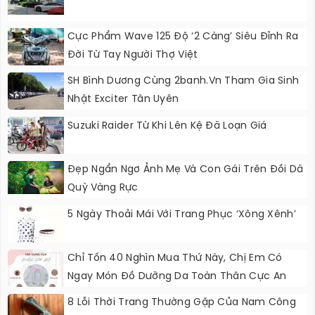
Cực Phẩm Wave 125 Độ ‘2 Càng’ Siêu Đỉnh Ra
Đời Từ Tay Người Thợ Việt
SH Bình Dương Cùng 2banh.vn Tham Gia Sinh
Nhật Exciter Tân Uyên
Suzuki Raider Từ Khi Lên Kệ Đã Loạn Giá
Đẹp Ngẩn Ngơ Ảnh Mẹ Và Con Gái Trên Đồi Dã
Quỳ Vàng Rực
5 Ngày Thoải Mái Với Trang Phục ‘xông Xênh’
Chỉ Tốn 40 Nghìn Mua Thứ Này, Chị Em Có
Ngay Món Đồ Dưỡng Da Toàn Thân Cực An
Toàn, Hiệu Quả
8 Lỗi Thời Trang Thường Gặp Của Nam Công