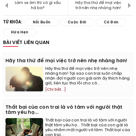
Làm xe ôm thì có gì xấu
Hãy tha thứ để mọi việc
hả ba?
trở nên nhẹ nhàng hơn!
TỪ KHÓA:
Nỗi Buồn
Cuộc Đời
Cô Đơn
Hứa Hẹn
BÀI VIẾT LIÊN QUAN
Hãy tha thứ để mọi việc trở nên nhẹ nhàng hơn!
Hãy tha thứ để mọi việc trở nên nhẹ
nhàng hơn! Tại sao con trai luôn chấp
nhận đợi người con gái anh ấy thích hàng
giờ, liên tục tha lỗi cho cô...
[Chi tiết...]
Thất bại của con trai là vô tâm với người thật
tâm yêu họ...
Thất bại của con trai là vô tâm với người
thật tâm yêu họ... Thất bại của con gái là
yêu nhầm một người vô tâm. Thất bại của
con trai...