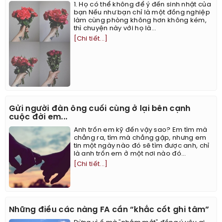
1. Họ có thể không để ý đến sinh nhật của
bạn Nếu như bạn chỉ là một đồng nghiệp
làm cùng phòng không hơn không kém,
thì chuyện này với họ là...
[Chi tiết...]
Gửi người đàn ông cuối cùng ở lại bên cạnh
cuộc đời em...
Anh trốn em kỹ đến vậy sao? Em tìm mà
chẳng ra, tìm mà chẳng gặp, nhưng em
tin một ngày nào đó sẽ tìm được anh, chỉ
là anh trốn em ở một nơi nào đó...
[Chi tiết...]
Những điều các nàng FA cần “khắc cốt ghi tâm”