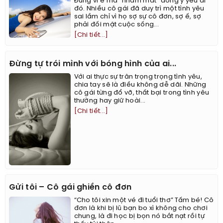
Đừng vì ế mà "nhắm mắt" đồng ý yêu ai
đó. Nhiều cô gái đã duy trì một tình yêu
sai lầm chỉ vì họ sợ sự cô đơn, sợ ế, sợ
phải đối mặt cuộc sống...
[Chi tiết...]
Đừng tự trói mình với bóng hình của ai...
Với ai thực sự trân trọng trọng tình yêu,
chia tay sẽ là điều không dễ dãi. Những
cô gái từng đổ vỡ, thất bại trong tình yêu
thường hay giữ hoài...
[Chi tiết...]
Gửi tôi – Cô gái ghiền cô đơn
“Cho tôi xin một vé đi tuổi thơ” Tấm bé! Cô
đơn là khi bị lũ bạn bo xì không cho chơi
chung, là đi học bị bọn nó bắt nạt rồi tự