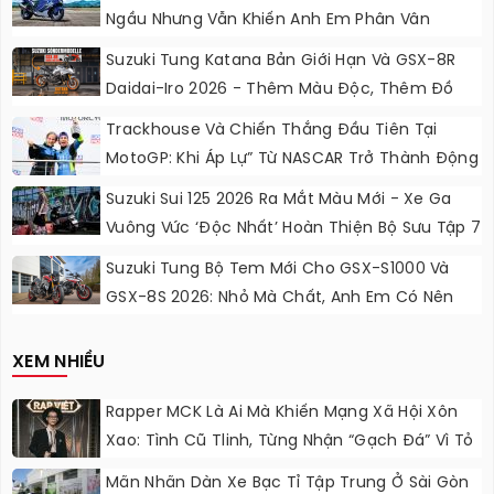
Ngầu Nhưng Vẫn Khiến Anh Em Phân Vân
Suzuki Tung Katana Bản Giới Hạn Và GSX-8R
Daidai-Iro 2026 - Thêm Màu Độc, Thêm Đồ
Chơi, Thêm Cá Tính
Trackhouse Và Chiến Thắng Đầu Tiên Tại
MotoGP: Khi Áp Lự” Từ NASCAR Trở Thành Động
Lực Ngọt Ngào
Suzuki Sui 125 2026 Ra Mắt Màu Mới - Xe Ga
Vuông Vức ‘độc Nhất’ Hoàn Thiện Bộ Sưu Tập 7
Sắc Cầu Vồng
Suzuki Tung Bộ Tem Mới Cho GSX-S1000 Và
GSX-8S 2026: Nhỏ Mà Chất, Anh Em Có Nên
Nâng Cấp?
XEM NHIỀU
Rapper MCK Là Ai Mà Khiến Mạng Xã Hội Xôn
Xao: Tình Cũ Tlinh, Từng Nhận “gạch Đá” Vì Tỏ
Thái Độ Với Trường Giang
Mãn Nhãn Dàn Xe Bạc Tỉ Tập Trung Ở Sài Gòn