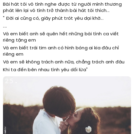
Bài hát tôi vô tình nghe được từ người mình thương
phát lên lại vô tình trở thành bài hát tôi thích...
" Đời ai cũng có, giây phút trót yêu dại khờ...
....
Và em biết anh sẽ quên hết những bài tình ca viết
riêng tặng em
Và em biết trái tim anh có hình bóng ai kia đâu chỉ
riêng em
Và em sẽ không trách anh nữa, chẳng trách anh đâu
Khi ta đến bên nhau tình yêu dối lừa"