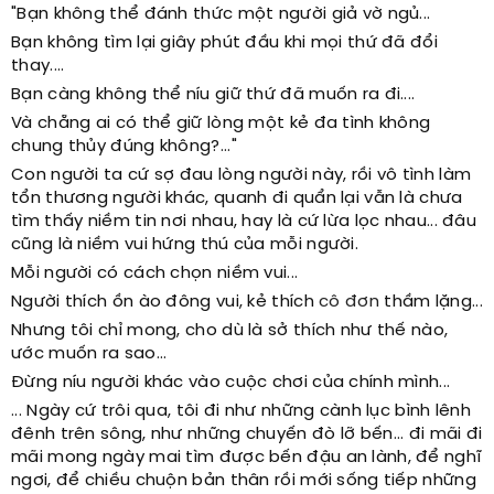
"Bạn không thể đánh thức một người giả vờ ngủ...
Bạn không tìm lại giây phút đầu khi mọi thứ đã đổi
thay....
Bạn càng không thể níu giữ thứ đã muốn ra đi....
Và chẵng ai có thể giữ lòng một kẻ đa tình không
chung thủy đúng không?..."
Con người ta cứ sợ đau lòng người này, rồi vô tình làm
tổn thương người khác, quanh đi quẩn lại vẫn là chưa
tìm thấy niềm tin nơi nhau, hay là cứ lừa lọc nhau... đâu
cũng là niềm vui hứng thú của mỗi người.
Mỗi người có cách chọn niềm vui...
Người thích ồn ào đông vui, kẻ thích
cô đơn
thầm lặng...
Nhưng tôi chỉ mong, cho dù là sở thích như thế nào,
ước muốn ra sao...
Đừng níu người khác vào cuộc chơi của chính mình...
... Ngày cứ trôi qua, tôi đi như những cành lục bình lênh
đênh trên sông, như những chuyến đò lỡ bến... đi mãi đi
mãi mong ngày mai tìm được bến đậu an lành, để nghĩ
ngơi, để chiều chuộn bản thân rồi mới sống tiếp những