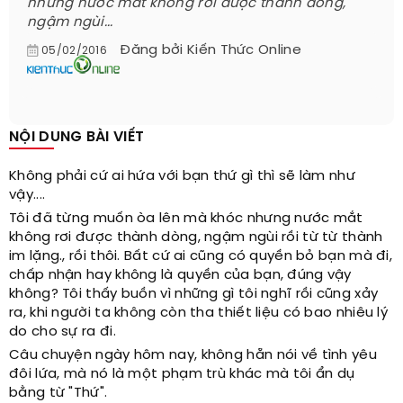
nhưng nước mắt không rơi được thành dòng,
ngậm ngùi...
Đăng bởi
Kiến Thức Online
05/02/2016
NỘI DUNG BÀI VIẾT
Không phải cứ ai hứa với bạn thứ gì thì sẽ làm như
vậy....
Tôi đã từng muốn òa lên mà khóc nhưng nước mắt
không rơi được thành dòng, ngậm ngùi rồi từ từ thành
im lặng., rồi thôi. Bất cứ ai cũng có quyền bỏ bạn mà đi,
chấp nhận hay không là quyền của bạn, đúng vậy
không? Tôi thấy buồn vì những gì tôi nghĩ rồi cũng xảy
ra, khi người ta không còn tha thiết liệu có bao nhiêu lý
do cho sự ra đi.
Câu chuyện ngày hôm nay, không hẵn nói về tình yêu
đôi lứa, mà nó là một phạm trù khác mà tôi ẩn dụ
bằng từ "Thứ".