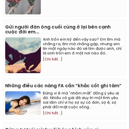
Gửi người đàn ông cuối cùng ở lại bên cạnh
cuộc đời em...
Anh trốn em kỹ đến vậy sao? Em tìm mà
chẳng ra, tìm mà chẳng gặp, nhưng em
tin một ngày nào đó sẽ tìm được anh, chỉ
là anh trốn em ở một nơi nào đó...
[Chi tiết...]
Những điều các nàng FA cần “khắc cốt ghi tâm”
Đừng vì ế mà "nhắm mắt" đồng ý yêu ai
đó. Nhiều cô gái đã duy trì một tình yêu
sai lầm chỉ vì họ sợ sự cô đơn, sợ ế, sợ
phải đối mặt cuộc sống...
[Chi tiết...]