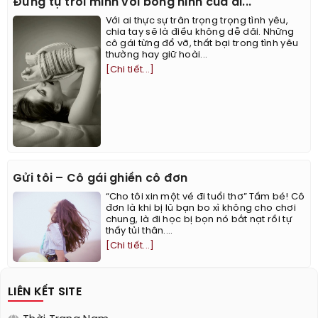
Đừng tự trói mình với bóng hình của ai...
Với ai thực sự trân trọng trọng tình yêu,
chia tay sẽ là điều không dễ dãi. Những
cô gái từng đổ vỡ, thất bại trong tình yêu
thường hay giữ hoài...
[Chi tiết...]
Gửi tôi – Cô gái ghiền cô đơn
“Cho tôi xin một vé đi tuổi thơ” Tấm bé! Cô
đơn là khi bị lũ bạn bo xì không cho chơi
chung, là đi học bị bọn nó bắt nạt rồi tự
thấy tủi thân....
[Chi tiết...]
LIÊN KẾT SITE