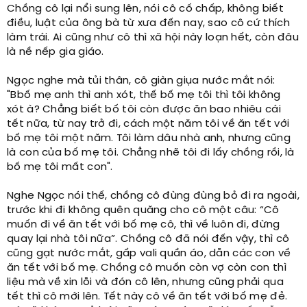
Chồng cô lại nổi sung lên, nói cô cố chấp, không biết
điều, luật của ông bà từ xưa đến nay, sao cô cứ thích
làm trái. Ai cũng như cô thì xã hội này loạn hết, còn đâu
là nề nếp gia giáo.
Ngọc nghe mà tủi thân, cô giàn giụa nước mắt nói:
"Bbố mẹ anh thì anh xót, thế bố mẹ tôi thì tôi không
xót à? Chẳng biết bố tôi còn được ăn bao nhiêu cái
tết nữa, từ nay trở đi, cách một năm tôi về ăn tết với
bố mẹ tôi một năm. Tôi làm dâu nhà anh, nhưng cũng
là con của bố mẹ tôi. Chẳng nhẽ tôi đi lấy chồng rồi, là
bố mẹ tôi mất con".
Nghe Ngọc nói thế, chồng cô đùng đùng bỏ đi ra ngoài,
trước khi đi không quên quăng cho cô một câu: “Cô
muốn đi về ăn tết với bố mẹ cô, thì về luôn đi, đừng
quay lại nhà tôi nữa”. Chồng cô đã nói đến vậy, thì cô
cũng gạt nước mắt, gấp vali quần áo, dẫn các con về
ăn tết với bố mẹ. Chồng cô muốn còn vợ còn con thì
liệu mà về xin lỗi và đón cô lên, nhưng cũng phải qua
tết thì cô mới lên. Tết này cô về ăn tết với bố mẹ đẻ.