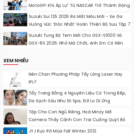
MotoGP: Khi Áp Lự” Từ NASCAR Trở Thành Động
Lực Ngọt Ngào
Suzuki Sui 125 2026 Ra Mắt Màu Mới - Xe Ga
Vuông Vức ‘độc Nhất’ Hoàn Thiện Bộ Sưu Tập 7
Sắc Cầu Vồng
Suzuki Tung Bộ Tem Mới Cho GSX-S1000 Và
GSX-8S 2026: Nhỏ Mà Chất, Anh Em Có Nên
Nâng Cấp?
XEM NHIỀU
Nên Chọn Phương Pháp Tẩy Lông Laser Hay
IPL?
Tẩy Trang Bằng 4 Nguyên Liệu Có Trong Bếp,
Da Sạch Sâu Như Đi Spa, Đỡ Lo Dị Ứng
Tập Cho Con Ngủ Riêng, Hoà Minzy Mở
Camera Thấy Cảnh Con Trai Cuống Quýt Bỏ
Chạy Khỏi Phòng
JYJ Rực Rỡ Mùa Fall Winter 2012