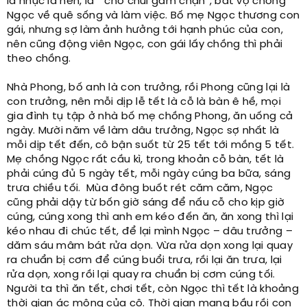
là nhục là hèn, là “ chó chui gầm chạn”, bắt vợ chồng
Ngọc về quê sống và làm việc. Bố mẹ Ngọc thương con
gái, nhưng sợ làm ảnh hưởng tới hạnh phúc của con,
nên cũng động viên Ngọc, con gái lấy chồng thì phải
theo chồng.
Nhà Phong, bố anh là con trưởng, rồi Phong cũng lại là
con trưởng, nên mỗi dịp lễ tết là cỗ là bàn ê hề, mọi
gia đình tụ tập ở nhà bố mẹ chồng Phong, ăn uống cả
ngày. Mười năm về làm dâu trưởng, Ngọc sợ nhất là
mỗi dịp tết đến, cô bận suốt từ 25 tết tới mồng 5 tết.
Mẹ chồng Ngọc rất cầu kì, trong khoản cỗ bàn, tết là
phải cúng đủ 5 ngày tết, mỗi ngày cúng ba bữa, sáng
trưa chiều tối. Mùa đông buốt rét căm căm, Ngọc
cũng phải dậy từ bốn giờ sáng để nấu cỗ cho kịp giờ
cúng, cúng xong thì anh em kéo đến ăn, ăn xong thì lại
kéo nhau đi chúc tết, để lại mình Ngọc – dâu trưởng –
dăm sáu mâm bát rửa dọn. Vừa rửa dọn xong lại quay
ra chuẩn bị cơm để cúng buổi trưa, rồi lại ăn trưa, lại
rửa dọn, xong rồi lại quay ra chuẩn bị cơm cúng tối.
Người ta thì ăn tết, chơi tết, còn Ngọc thì tết là khoảng
thời gian ác mộng của cô. Thời gian mang bầu rồi con