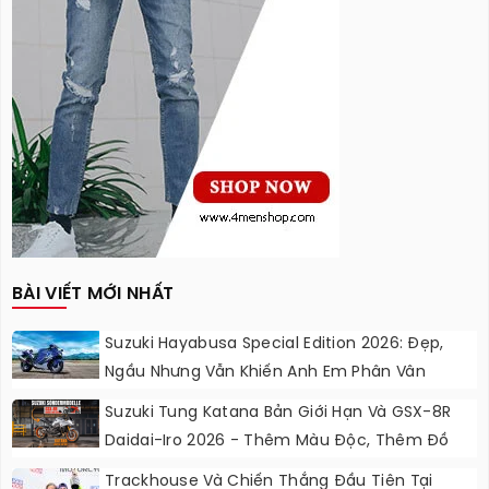
BÀI VIẾT MỚI NHẤT
Suzuki Hayabusa Special Edition 2026: Đẹp,
Ngầu Nhưng Vẫn Khiến Anh Em Phân Vân
Suzuki Tung Katana Bản Giới Hạn Và GSX-8R
Daidai-Iro 2026 - Thêm Màu Độc, Thêm Đồ
Chơi, Thêm Cá Tính
Trackhouse Và Chiến Thắng Đầu Tiên Tại