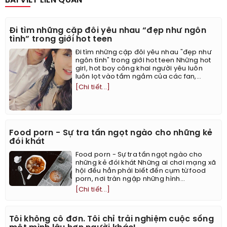
BÀI VIẾT LIÊN QUAN
Đi tìm những cặp đôi yêu nhau “đẹp như ngôn
tình” trong giới hot teen
Đi tìm những cặp đôi yêu nhau "đẹp như
ngôn tình" trong giới hot teen Những hot
girl, hot boy công khai người yêu luôn
luôn lọt vào tầm ngắm của các fan,...
[Chi tiết...]
Food porn - Sự tra tấn ngọt ngào cho những kẻ
đói khát
Food porn - Sự tra tấn ngọt ngào cho
những kẻ đói khát Những ai chơi mạng xã
hội đều hẳn phải biết đến cụm từ food
porn, nơi tràn ngập những hình...
[Chi tiết...]
Tôi không cô đơn. Tôi chỉ trải nghiệm cuộc sống