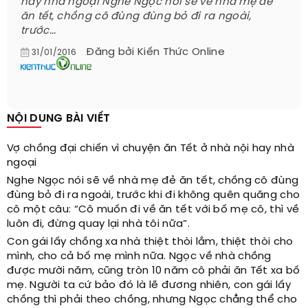
hay nhà ngoại Nghe Ngọc nói sẽ về nhà mẹ đẻ
ăn tết, chồng cô đùng đùng bỏ đi ra ngoài,
trước...
Đăng bởi
Kiến Thức Online
31/01/2016
NỘI DUNG BÀI VIẾT
Vợ chồng đại chiến vì chuyện ăn Tết ở nhà nội hay nhà
ngoại
Nghe Ngọc nói sẽ về nhà mẹ đẻ ăn tết, chồng cô đùng
đùng bỏ đi ra ngoài, trước khi đi không quên quăng cho
cô một câu: “Cô muốn đi về ăn tết với bố mẹ cô, thì về
luôn đi, đừng quay lại nhà tôi nữa”.
Con gái lấy chồng xa nhà thiệt thòi lắm, thiệt thòi cho
mình, cho cả bố mẹ mình nữa. Ngọc về nhà chồng
được mười năm, cũng tròn 10 năm cô phải ăn Tết xa bố
mẹ. Người ta cứ bảo đó là lẽ đương nhiên, con gái lấy
chồng thì phải theo chồng, nhưng Ngọc chẳng thể cho