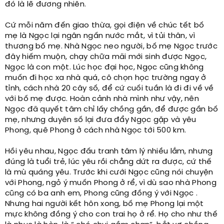
đó là lẽ đương nhiên.
Cứ mỗi năm đến giao thừa, gọi điện về chúc tết bố
mẹ là Ngọc lại ngân ngấn nước mắt, vì tủi thân, vì
thương bố mẹ. Nhà Ngọc neo người, bố mẹ Ngọc trước
đây hiếm muộn, chạy chữa mãi mới sinh được Ngọc,
Ngọc là con một. Lúc học đại học, Ngọc cũng không
muốn đi học xa nhà quá, cô chọn học trường ngay ở
tỉnh, cách nhà 20 cây số, để cứ cuối tuần là đi đi về về
với bố mẹ được. Hoàn cảnh nhà mình như vậy, nên
Ngọc đã quyết tâm chỉ lấy chồng gần, để được gần bố
mẹ, nhưng duyên số lại đưa đẩy Ngọc gặp và yêu
Phong, quê Phong ở cách nhà Ngọc tới 500 km.
Hồi yêu nhau, Ngọc đấu tranh tâm lý nhiều lắm, nhưng
đúng là tuổi trẻ, lúc yêu rồi chẳng dứt ra được, cứ thế
là mù quáng yêu. Trước khi cưới Ngọc cũng nói chuyện
với Phong, ngỏ ý muốn Phong ở rể, vì dù sao nhà Phong
cũng có ba anh em, Phong cũng đồng ý với Ngọc .
Nhưng hai người kết hôn xong, bố mẹ Phong lại một
mực không đồng ý cho con trai họ ở rể. Họ cho như thế