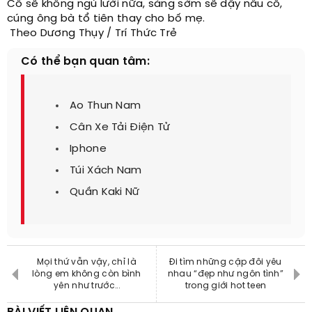
Cô sẽ không ngủ lười nữa, sáng sớm sẽ dậy nấu cỗ,
cúng ông bà tổ tiên thay cho bố mẹ.
Theo Dương Thụy / Trí Thức Trẻ
Có thể bạn quan tâm:
Ao Thun Nam
Cân Xe Tải Điện Tử
Iphone
Túi Xách Nam
Quần Kaki Nữ
Mọi thứ vẫn vậy, chỉ là
Đi tìm những cặp đôi yêu
lòng em không còn bình
nhau “đẹp như ngôn tình”
yên như trước...
trong giới hot teen