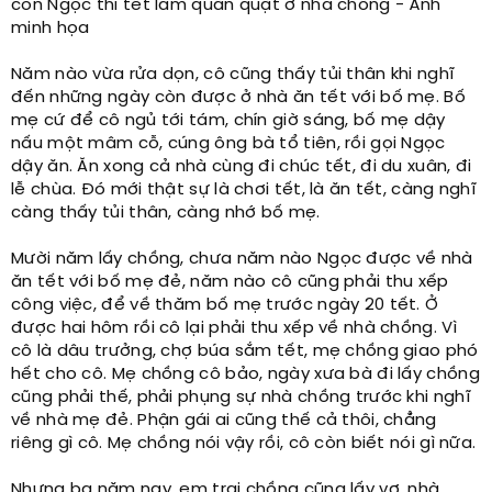
còn Ngọc thì tết làm quần quật ở nhà chồng - Ảnh
minh họa
Năm nào vừa rửa dọn, cô cũng thấy tủi thân khi nghĩ
đến những ngày còn được ở nhà ăn tết với bố mẹ. Bố
mẹ cứ để cô ngủ tới tám, chín giờ sáng, bố mẹ dậy
nấu một mâm cỗ, cúng ông bà tổ tiên, rồi gọi Ngọc
dậy ăn. Ăn xong cả nhà cùng đi chúc tết, đi du xuân, đi
lễ chùa. Đó mới thật sự là chơi tết, là ăn tết, càng nghĩ
càng thấy tủi thân, càng nhớ bố mẹ.
Mười năm lấy chồng, chưa năm nào Ngọc được về nhà
ăn tết với bố mẹ đẻ, năm nào cô cũng phải thu xếp
công việc, để về thăm bố mẹ trước ngày 20 tết. Ở
được hai hôm rồi cô lại phải thu xếp về nhà chồng. Vì
cô là dâu trưởng, chợ búa sắm tết, mẹ chồng giao phó
hết cho cô. Mẹ chồng cô bảo, ngày xưa bà đi lấy chồng
cũng phải thế, phải phụng sự nhà chồng trước khi nghĩ
về nhà mẹ đẻ. Phận gái ai cũng thế cả thôi, chẳng
riêng gì cô. Mẹ chồng nói vậy rồi, cô còn biết nói gì nữa.
Nhưng ba năm nay, em trai chồng cũng lấy vợ, nhà