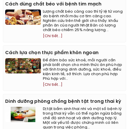
Cách dùng chất béo với bệnh tim mạch
Lượng chất béo càng cao thì tỷ lệ tử vong
do bệnh nhồi máu cơ tim càng cao.
Nghiên cứu trên thế giới cho thấy: khẩu
phần ăn của người Nhật Bản có lượng
chất béo chiếm 25% năng lượng...
[Chi tiết...]
Cách lựa chọn thực phẩm khôn ngoan
Để đảm bảo sức khoẻ, mỗi người cần
phải biết chọn cho mình thức ăn phù hợp
với tình trạng dinh dưỡng, sức khoẻ, điều
kiện kinh tế, sở thích. Lựa chọn phù hợp
Phù hợp với...
[Chi tiết...]
Dinh dưỡng phòng chống bệnh tật trong thai kỳ
Dị tật bẩm sinh thai nhi và một số bệnh lý
trong thai kỳ vẫn có thể ngăn ngừa bằng
chế độ sinh hoạt và dinh dưỡng hợp lý.
Một vài yếu tố được chứng minh có liên
quan trong việc phòng...