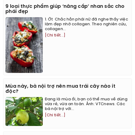
9 loại thực phẩm giúp ‘nâng cấp’ nhan sắc cho
phái đẹp
1. Ớt ​ Chắc hẳn phái nữ đã nghe thấy việc
làm đẹp nhờ collagen. Theo nghiên cứu,
collagen...
[Chi tiết...]
Mùa này, bà nội trợ nên mua trái cây nào ít
độc?
Đang là mùa ổi, bạn có thể mua về dùng
vừa rẻ, vừa an toàn. Ảnh: VTCnews. Các
bà nội trợ với...
[Chi tiết...]