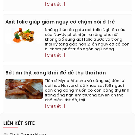
[Chi tiết...]
Axit folic giúp giảm nguy cơ chậm nói ở trẻ
Những thức ăn giáu axit folic Nghiên cứu
của Na-Uy phát hiện ra rằng phụ nữ
không bổ sung axit folic trước và trong
thai kỳ tăng gấp hơn 2 lần nguy cơ có con
bị chậm phát triển ngôn ngữ nặng...
[Chi tiết...]
Bớt ăn thịt xông khói để dễ thụ thai hơn
Tiến sĩ Myria Afeiche và cộng sự, đến từ
đại học Harvard, đã khảo sát 156 người
đàn ông đang muốn có con bằng thụ tinh
trong ống nghiệm thường xuyên ăn thịt
chế biến, thịt đỏ, thịt...
[Chi tiết...]
LIÊN KẾT SITE
Thời Trang Nam