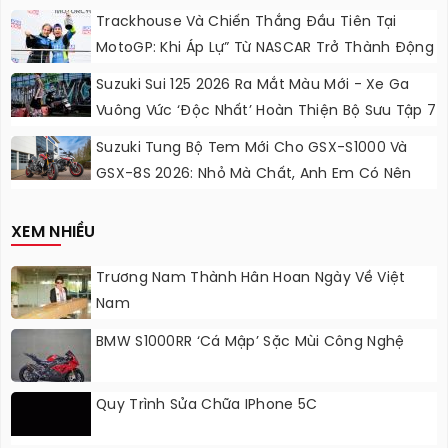
Chơi, Thêm Cá Tính
Trackhouse Và Chiến Thắng Đầu Tiên Tại
MotoGP: Khi Áp Lự” Từ NASCAR Trở Thành Động
Lực Ngọt Ngào
Suzuki Sui 125 2026 Ra Mắt Màu Mới - Xe Ga
Vuông Vức ‘độc Nhất’ Hoàn Thiện Bộ Sưu Tập 7
Sắc Cầu Vồng
Suzuki Tung Bộ Tem Mới Cho GSX-S1000 Và
GSX-8S 2026: Nhỏ Mà Chất, Anh Em Có Nên
Nâng Cấp?
XEM NHIỀU
Trương Nam Thành Hân Hoan Ngày Về Việt
Nam
BMW S1000RR ‘Cá Mập’ Sặc Mùi Công Nghệ
Quy Trình Sửa Chữa IPhone 5C