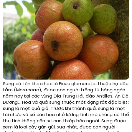
Sung có tên khoa học là Ficus glomerata, thuộc họ dâu
tằm (Moraceae), được con người trồng từ hàng ngàn
năm nay tại các vùng Địa Trung Hải, đảo Antilles, Ấn Độ
Dương... Hoa và quả sung thuộc một dạng rất đặc biệt:
sung là một quả giả. Trước khi thành quả, sung là một
túi chứa vô số các hoa nhỏ lưỡng tính mà chúng có thể
thụ tinh không cần sự can thiệp bên ngoài. Sung được
xem là loại cây gần gũi, xưa nhất, được con người