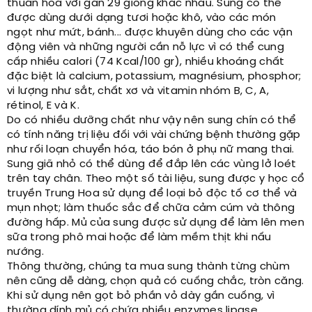
thuần hóa với gần 29 giống khác nhau. Sung có thể
được dùng dưới dạng tươi hoặc khô, vào các món
ngọt như mứt, bánh... được khuyên dùng cho các vận
động viên và những người cần nỗ lực vì có thể cung
cấp nhiều calori (74 Kcal/100 gr), nhiều khoáng chất
đặc biệt là calcium, potassium, magnésium, phosphor;
vi lượng như sắt, chất xơ và vitamin nhóm B, C, A,
rétinol, E và K.
Do có nhiều dưỡng chất như vậy nên sung chín có thể
có tính năng trị liệu đối với vài chứng bệnh thường gặp
như rối loạn chuyển hóa, táo bón ở phụ nữ mang thai.
Sung giã nhỏ có thể dùng để đắp lên các vùng lở loét
trên tay chân. Theo một số tài liệu, sung được y học cổ
truyền Trung Hoa sử dụng để loại bỏ độc tố cơ thể và
mụn nhọt; làm thuốc sắc để chữa cảm cúm và thông
đường hấp. Mủ của sung được sử dụng để làm lên men
sữa trong phô mai hoặc để làm mềm thịt khi nấu
nướng.
Thông thường, chúng ta mua sung thành từng chùm
nên cũng dễ dàng, chọn quả có cuống chắc, tròn căng.
Khi sử dụng nên gọt bỏ phần vỏ dày gần cuống, vì
thường dính mủ có chứa nhiều enzymes lipase,