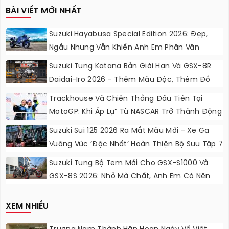
BÀI VIẾT MỚI NHẤT
Suzuki Hayabusa Special Edition 2026: Đẹp,
Ngầu Nhưng Vẫn Khiến Anh Em Phân Vân
Suzuki Tung Katana Bản Giới Hạn Và GSX-8R
Daidai-Iro 2026 - Thêm Màu Độc, Thêm Đồ
Chơi, Thêm Cá Tính
Trackhouse Và Chiến Thắng Đầu Tiên Tại
MotoGP: Khi Áp Lự” Từ NASCAR Trở Thành Động
Lực Ngọt Ngào
Suzuki Sui 125 2026 Ra Mắt Màu Mới - Xe Ga
Vuông Vức ‘độc Nhất’ Hoàn Thiện Bộ Sưu Tập 7
Sắc Cầu Vồng
Suzuki Tung Bộ Tem Mới Cho GSX-S1000 Và
GSX-8S 2026: Nhỏ Mà Chất, Anh Em Có Nên
Nâng Cấp?
XEM NHIỀU