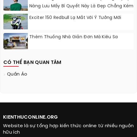
Nàng Lưu Mấy Bí Quyết Này Là Đẹp Chẳng Kém
Fashionista
Exciter 150 Redbull Lạ Mắt Với Ý Tưởng Mới
Thèm Thuồng Nhà Giản Đơn Mà Kiêu Sa
CÓ THỂ BẠN QUAN TÂM
Quần Áo
KIENTHUCONLINE.ORG
Website là sự tổng hợp kiến thức online từ nhiều nguồn
hữu ích