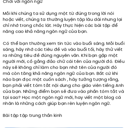
Chơi với ngôn ngữ
Mỗi khi chúng ta sử dụng một từ đúng trong lời nói
hoặc viết, chúng ta thường luyện tập lâu dài nhưng lại
chỉ nhớ trong chốc lát. Hãy thực hiện các bài tập để
nâng cao khả năng ngôn ngữ của bạn.
Có thể bạn thường xem tin tức vào buổi sáng. Mỗi buổi
sáng, hãy nhớ các tiêu đề và vào buổi tối, hãy thử viết
ra những tiêu đề đúng nguyên văn. Khi bạn gặp một
người mới, cố gắng đảo chữ cái tên của người đó. Điều
này sẽ không chỉ làm cho bạn nhớ tên của người đó
mà còn tăng khả năng ngôn ngữ của bạn. Bất cứ khi
nào bạn đọc một cuốn sách , hãy tưởng tượng rằng,
bạn phải viết tóm tắt nội dung cho giáo viên tiếng Anh
của bạn. Những điểm bạn sẽ đưa vào phần tóm tắt và
tại sao? Học một ngôn ngữ mới, hay viết một blog cá
nhân là những cách giúp bạn rèn luyện ngôn ngữ.
Bài tập tập trung thần kinh