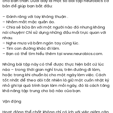
cho bản thân. Dưới đây là một số bài tập neurobics cơ
bản để giúp bạn bắt đầu:
– Đánh răng với tay không thuận .
– Nhắm mắt mặc quần áo.
– Chia sẻ bữa ăn với một người nào đó nhưng không
nói chuyện! Chỉ sử dụng những đầu mối trực quan với
nhau.
– Nghe mưa và bấm ngón tay cùng lúc.
– Tìm con đường khác đi làm.
– Bạn có thể tìm hiểu thêm tại www.neurobics.com.
Những bài tập này có thể được thực hiện bất cứ lúc
nào – trong thời gian nghỉ trưa, trên đường đi làm,
hoặc trong khi chuẩn bị cho một ngày làm việc. Cách
tốt nhất để theo dõi tất nhiên là giữ một cuốn nhật ký
nhỏ ghi lại quá trình bạn làm mỗi ngày, đó là cách tăng
khả năng tập trung cho bộ não của bạn.
Vận động
Hoạt động thể chất không chỉ có ích với việc giảm cân.