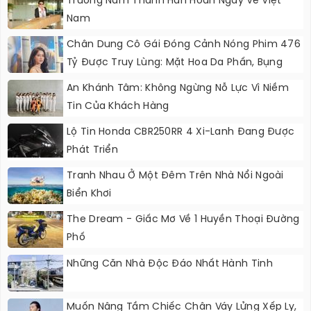
Trương Nam Thành Hân Hoan Ngày Về Việt
Nam
Chân Dung Cô Gái Đóng Cảnh Nóng Phim 476
Tỷ Được Truy Lùng: Mặt Hoa Da Phấn, Bụng
“không Gợn Sóng”
An Khánh Tâm: Không Ngừng Nỗ Lực Vì Niềm
Tin Của Khách Hàng
Lộ Tin Honda CBR250RR 4 Xi-Lanh Đang Được
Phát Triển
Tranh Nhau Ở Một Đêm Trên Nhà Nổi Ngoài
Biển Khơi
The Dream - Giấc Mơ Về 1 Huyền Thoại Đường
Phố
Những Căn Nhà Độc Đáo Nhất Hành Tinh
Muốn Nâng Tầm Chiếc Chân Váy Lửng Xếp Ly,