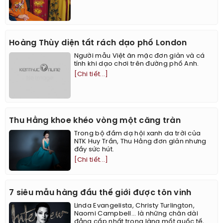
Hoàng Thùy diện tất rách dạo phố London
Người mẫu Việt ăn mặc đơn giản và cá
tính khi dạo chơi trên đường phố Anh.
[Chi tiết...]
Thu Hằng khoe khéo vòng một căng tràn
Trong bộ đầm dạ hội xanh da trời của
NTK Huy Trần, Thu Hằng đơn giản nhưng
đầy sức hút.
[Chi tiết...]
7 siêu mẫu hàng đầu thế giới được tôn vinh
Linda Evangelista, Christy Turlington,
Naomi Campbell... là những chân dài
đẳng cấp nhất trong làng mốt quốc tế,