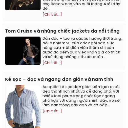
chợ Baselworld vào cuối tháng 4 tới đây
để...
[Chi tiết...]
Tom Cruise và những chiếc jackets da nổi tiếng
Dẫn đầu – tạo ra các xu hướng thời trang,
đó là nhiệm vụ của các ngôi sao. Sức
nóng của một diễn viên thậm chí còn
được đo đếm qua việc khán giả có thích
và sử dụng những kiểu áo quần...
[Chi tiết...]
Kẻ sọc – dọc và ngang đơn giản và nam tính
Áo quần kẻ sọc đơn giản luôn tạo ra nét
đẹp thanh lịch nhất và dễ dàng phối với
nhiều loại phục trang nhất.Sọc ngang
phù hợp với dáng người mình dây, nó sẽ
làm bạn trông đầy đặn và cơ bắp...
[Chi tiết...]