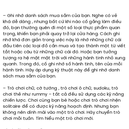
– Ghi nhớ danh sách mua sắm của bạn. Nghe có vẻ
khá dễ dàng , nhưng bất cứ khi nào cố gắng làm điều
đó, bạn thường quên đi một số loại thực phẩm quan
trọng, khiến bạn phải quay trở lại cửa hàng. Cách ghi
nhớ khá đơn giản trong việc này là nhớ những chữ cái
đầu tiên các loại đồ cần mua và tạo thành một từ viết
tắt hoặc câu từ những chữ cái đó. Hoặc bạn tưởng
tượng ra hệ mặt mặt trời với những hành tinh nhỏ xung
quanh. Trong đó, cố ghi nhớ số hành tinh, tên của mỗi
hành tinh. Hãy áp dụng kỹ thuật này để ghi nhớ danh
sách mua sắm của bạn.
– Trò chơi chữ, cờ tướng , trò chơi ô chữ, sudoku, trò
chơi thẻ như rummy – tất cả đều sử dụng các kỹ năng
chiến lược. Chơi cùng bạn bè hoặc chơi trò chơi nhện
solitaire để có được kỹ năng hoạch định. Nhưng bạn
không nên dính mãi vào một trò chơi. Hãy chuyển trò
chơi mỗi tuần. Tìm hiểu một trò chơi mới.