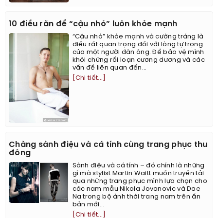
10 điều răn để “cậu nhỏ” luôn khỏe mạnh
“Cậu nhỏ” khỏe mạnh và cường tráng là
điều rất quan trọng đối với lòng tự trọng
của một người đàn ông. Để bảo vệ mình
khỏi chứng rối loạn cương dương và các
vấn đề liên quan đến...
[Chi tiết...]
Chàng sành điệu và cá tính cùng trang phục thu
đông
Sành điệu và cá tính – đó chính là những
gì mà stylist Martin Waitt muốn truyền tải
qua những trang phục mình lựa chọn cho
các nam mẫu Nikola Jovanovic và Dae
Na trong bộ ảnh thời trang nam trên ấn
bản mới...
[Chi tiết...]