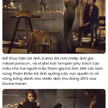
Để thực hiện bộ ảnh, Karan đã mời nhiếp ảnh gia
mikael jansson
, và stylist
karl templer
phụ trách tạo
mẫu cho hai người mẫu tham gia bộ ảnh. Mời các bạn
cùng tham khảo bộ ảnh quảng cáo cực quyến rũ và
nóng bỏng dành cho chiến dịch thu đông 2013 của
Donna Karan: