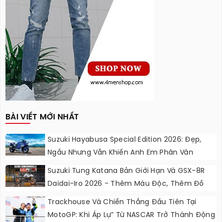
BÀI VIẾT MỚI NHẤT
Suzuki Hayabusa Special Edition 2026: Đẹp,
Ngầu Nhưng Vẫn Khiến Anh Em Phân Vân
Suzuki Tung Katana Bản Giới Hạn Và GSX-8R
Daidai-Iro 2026 - Thêm Màu Độc, Thêm Đồ
Chơi, Thêm Cá Tính
Trackhouse Và Chiến Thắng Đầu Tiên Tại
MotoGP: Khi Áp Lự” Từ NASCAR Trở Thành Động