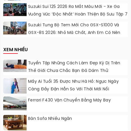
Lực Ngọt Ngào
Suzuki Sui 125 2026 Ra Mắt Màu Mới - Xe Ga
Vuông Vức ‘độc Nhất’ Hoàn Thiện Bộ Sưu Tập 7
Sắc Cầu Vồng
Suzuki Tung Bộ Tem Mới Cho GSX-S1000 Và
GSX-8S 2026: Nhỏ Mà Chất, Anh Em Có Nên
Nâng Cấp?
XEM NHIỀU
Tuyển Tập Những Cách Làm Đẹp Kỳ Dị Trên
Thế Giới Chưa Chắc Bạn Đã Dám Thử
Mấy Ai Tuổi 35 Được Như Hà Hồ: Ngực Ngày
Càng Đầy Đặn Hẳn So Với Thời Mới Nổi
Ferrari F430 Vận Chuyển Bằng Máy Bay
Bàn Sofa Nhiều Ngăn