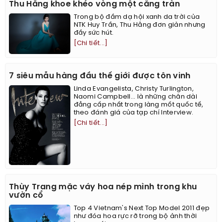
Thu Hằng khoe khéo vòng một căng tràn
Trong bộ đầm dạ hội xanh da trời của
NTK Huy Trần, Thu Hằng đơn giản nhưng
đầy sức hút.
[Chi tiết...]
7 siêu mẫu hàng đầu thế giới được tôn vinh
Linda Evangelista, Christy Turlington,
Naomi Campbell... là những chân dài
đẳng cấp nhất trong làng mốt quốc tế,
theo đánh giá của tạp chí Interview.
[Chi tiết...]
Thùy Trang mặc váy hoa nép mình trong khu
vườn cổ
Top 4 Vietnam's Next Top Model 2011 đẹp
như đóa hoa rực rỡ trong bộ ảnh thời