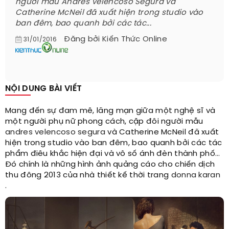
người mẫu Andres Velencoso Segura và
Catherine McNeil đã xuất hiện trong studio vào
ban đêm, bao quanh bởi các tác...
Đăng bởi
Kiến Thức Online
31/01/2016
NỘI DUNG BÀI VIẾT
Mang đến sự đam mê, lãng mạn giữa một nghệ sĩ và
một người phụ nữ phong cách, cặp đôi người mẫu
andres velencoso segura
và Catherine McNeil đã xuất
hiện trong studio vào ban đêm, bao quanh bởi các tác
phẩm điêu khắc hiện đại và vô số ánh đèn thành phố…
Đó chính là những hình ảnh quảng cáo cho chiến dịch
thu đông 2013 của nhà thiết kế thời trang
donna karan
.