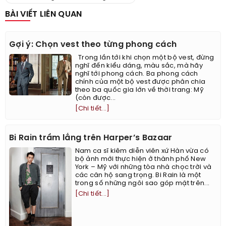
BÀI VIẾT LIÊN QUAN
Gợi ý: Chọn vest theo từng phong cách
Trong lần tới khi chọn một bộ vest, đừng
nghĩ đến kiểu dáng, màu sắc, mà hãy
nghĩ tới phong cách. Ba phong cách
chính của một bộ vest được phân chia
theo ba quốc gia lớn về thời trang: Mỹ
(còn được...
[Chi tiết...]
Bi Rain trầm lắng trên Harper’s Bazaar
Nam ca sĩ kiêm diễn viên xứ Hàn vừa có
bộ ảnh mới thực hiện ở thành phố New
York – Mỹ với những tòa nhà chọc trời và
các căn hộ sang trọng. Bi Rain là một
trong số những ngôi sao góp mặt trên...
[Chi tiết...]