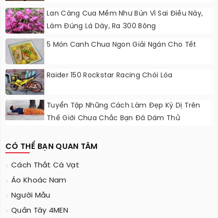
Lan Càng Cua Mềm Như Bún Vì Sai Điều Này,
Làm Đúng Lá Dày, Ra 300 Bông
5 Món Canh Chua Ngon Giải Ngán Cho Tết
Raider 150 Rockstar Racing Chói Lóa
Tuyển Tập Những Cách Làm Đẹp Kỳ Dị Trên
Thế Giới Chưa Chắc Bạn Đã Dám Thử
CÓ THỂ BẠN QUAN TÂM
Cách Thắt Cà Vạt
Áo Khoác Nam
Người Mẫu
Quần Tây 4MEN