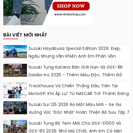
BÀI VIẾT MỚI NHẤT
Suzuki Hayabusa Special Edition 2026: Đẹp,
Ngầu Nhưng Vẫn Khiến Anh Em Phân Vân
Suzuki Tung Katana Bản Giới Hạn Và GSX-8R
Daidai-Iro 2026 - Thêm Màu Độc, Thêm Đồ
Chơi, Thêm Cá Tính
Trackhouse Và Chiến Thắng Đầu Tiên Tại
MotoGP: Khi Áp Lự” Từ NASCAR Trở Thành Động
Lực Ngọt Ngào
Suzuki Sui 125 2026 Ra Mắt Màu Mới - Xe Ga
Vuông Vức ‘độc Nhất’ Hoàn Thiện Bộ Sưu Tập 7
Sắc Cầu Vồng
Suzuki Tung Bộ Tem Mới Cho GSX-S1000 Và
GSX-8S 2026: Nhỏ Mà Chất, Anh Em Có Nên