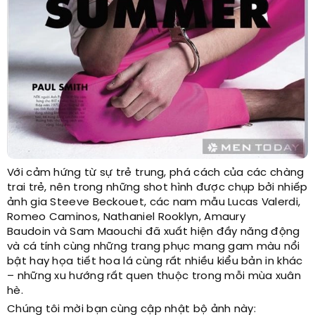
Với cảm hứng từ sự trẻ trung, phá cách của các chàng
trai trẻ, nên trong những shot hình được chụp bởi nhiếp
ảnh gia Steeve Beckouet, các nam mẫu Lucas Valerdi,
Romeo Caminos, Nathaniel Rooklyn, Amaury
Baudoin và Sam Maouchi đã xuất hiện đầy năng động
và cá tính cùng những trang phục mang gam màu nổi
bật hay họa tiết hoa lá cùng rất nhiều kiểu bản in khác
– những xu hướng rất quen thuộc trong mỗi mùa xuân
hè.
Chúng tôi mời bạn cùng cập nhật bộ ảnh này: