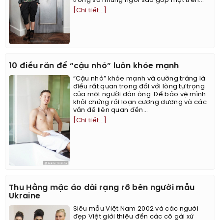
trong số những ngôi sao góp mặt trên...
[Chi tiết...]
10 điều răn để “cậu nhỏ” luôn khỏe mạnh
“Cậu nhỏ” khỏe mạnh và cường tráng là
điều rất quan trọng đối với lòng tự trọng
của một người đàn ông. Để bảo vệ mình
khỏi chứng rối loạn cương dương và các
vấn đề liên quan đến...
[Chi tiết...]
Thu Hằng mặc áo dài rạng rỡ bên người mẫu
Ukraine
Siêu mẫu Việt Nam 2002 và các người
đẹp Việt giới thiệu đến các cô gái xứ