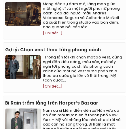
Mang đến sự đam mê, lãng mạn giữa
một nghệ sĩ và một người phụ nữ phong
cách, cặp đôi người mẫu Andres
Velencoso Segura và Catherine McNeil
đã xuất hiện trong studio vào ban đêm,
bao quanh bởi các tác...
[Chi tiết...]
Gợi ý: Chọn vest theo từng phong cách
Trong lần tới khi chọn một bộ vest, đừng
nghĩ đến kiểu dáng, màu sắc, mà hãy
nghĩ tới phong cách. Ba phong cách
chính của một bộ vest được phân chia
theo ba quốc gia lớn về thời trang: Mỹ
(còn được...
[Chi tiết...]
Bi Rain trầm lắng trên Harper’s Bazaar
Nam ca sĩ kiêm diễn viên xứ Hàn vừa có
bộ ảnh mới thực hiện ở thành phố New
York – Mỹ với những tòa nhà chọc trời và
các căn hộ sang trọng. Bi Rain là một