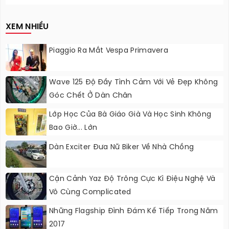
Nâng Cấp?
XEM NHIỀU
Piaggio Ra Mắt Vespa Primavera
Wave 125 Độ Đầy Tình Cảm Với Vẻ Đẹp Không
Góc Chết Ở Dàn Chân
Lớp Học Của Bà Giáo Già Và Học Sinh Không
Bao Giờ... Lớn
Dàn Exciter Đưa Nữ Biker Về Nhà Chồng
Cận Cảnh Yaz Độ Trông Cực Kì Điệu Nghệ Và
Vô Cùng Complicated
Những Flagship Đình Đám Kế Tiếp Trong Năm
2017