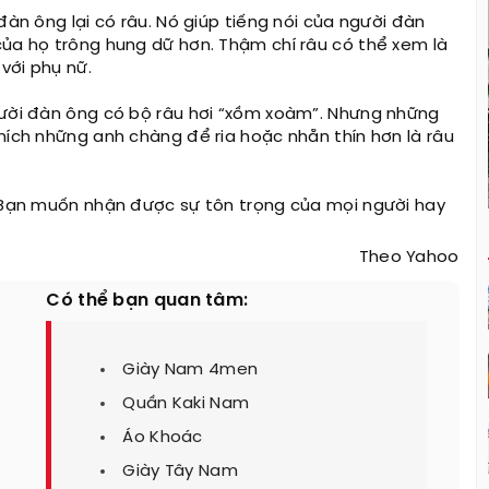
đàn ông lại có râu. Nó giúp tiếng nói của người đàn
của họ trông hung dữ hơn. Thậm chí râu có thể xem là
với phụ nữ.
gười đàn ông có bộ râu hơi “xồm xoàm”. Nhưng những
hích những anh chàng để ria hoặc nhẵn thín hơn là râu
. Bạn muốn nhận được sự tôn trọng của mọi người hay
Theo Yahoo
Có thể bạn quan tâm:
Giày Nam 4men
Quần Kaki Nam
Áo Khoác
Giày Tây Nam