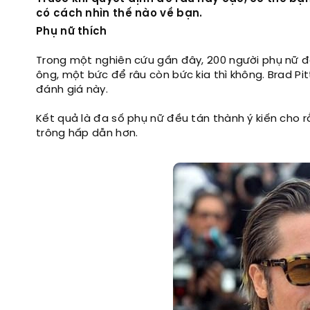
có cách nhìn thế nào về bạn.
Phụ nữ thích
Trong một nghiên cứu gần đây, 200 người phụ nữ 
ông, một bức để râu còn bức kia thì không. Brad P
đánh giá này.
Kết quả là đa số phụ nữ đều tán thành ý kiến cho r
trông hấp dẫn hơn.