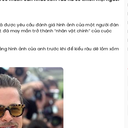
đã được yêu cầu đánh giá hình ảnh của một người đàn
itt đã may mắn trở thành “nhân vật chính” của cuộc
ằng hình ảnh của anh trước khi để kiểu râu dê lồm xồm