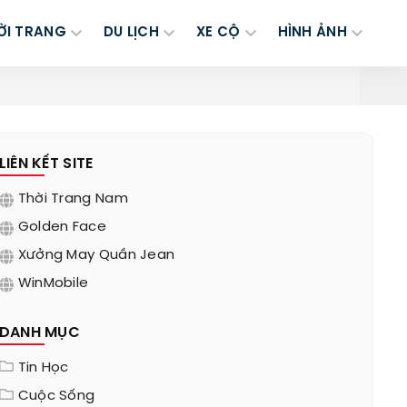
ỜI TRANG
DU LỊCH
XE CỘ
HÌNH ẢNH
LIÊN KẾT SITE
Thời Trang Nam
Golden Face
Xưởng May Quần Jean
WinMobile
DANH MỤC
Tin Học
Cuộc Sống