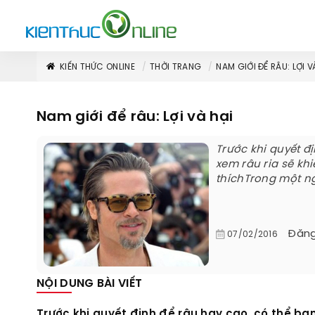
KIẾN THỨC ONLINE
THỜI TRANG
NAM GIỚI ĐỂ RÂU: LỢI V
Nam giới để râu: Lợi và hại
Trước khi quyết đ
xem râu ria sẽ kh
thíchTrong một ng
Đăng
07/02/2016
NỘI DUNG BÀI VIẾT
Trước khi quyết định để râu hay cạo, có thể bạ