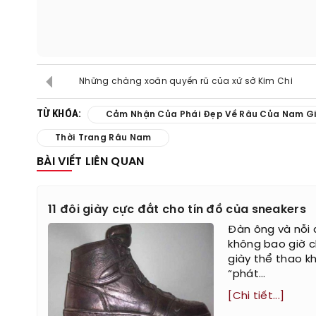
Những chàng xoăn quyến rũ của xứ sở Kim Chi
TỪ KHÓA:
Cảm Nhận Của Phái Đẹp Về Râu Của Nam Gi
Thời Trang Râu Nam
BÀI VIẾT LIÊN QUAN
11 đôi giày cực đắt cho tín đồ của sneakers
Đàn ông và nỗi 
không bao giờ c
giày thể thao k
“phát...
[Chi tiết...]