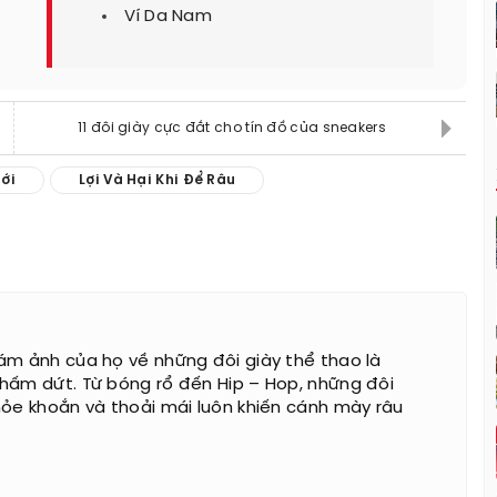
Ví Da Nam
11 đôi giày cực đắt cho tín đồ của sneakers
ới
Lợi Và Hại Khi Để Râu
ám ảnh của họ về những đôi giày thể thao là
hấm dứt. Từ bóng rổ đến Hip – Hop, những đôi
hỏe khoắn và thoải mái luôn khiến cánh mày râu