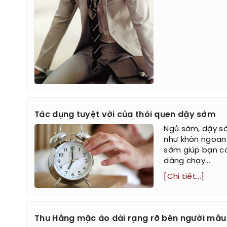
Tác dụng tuyệt vời của thói quen dậy sớm
Ngủ sớm, dậy sớ
như khôn ngoan 
sớm giúp bạn có
dàng chạy...
[Chi tiết...]
Thu Hằng mặc áo dài rạng rỡ bên người mẫu