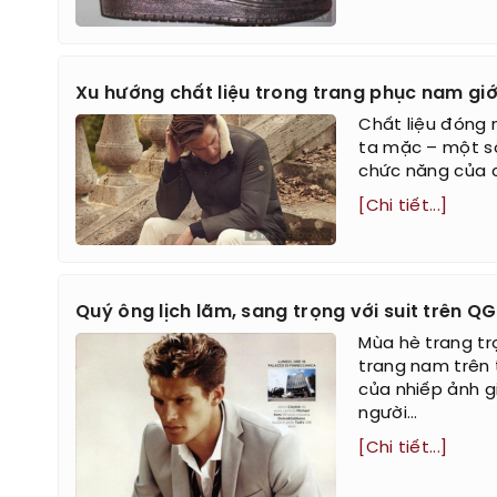
Xu hướng chất liệu trong trang phục nam giới
Chất liệu đóng 
ta mặc – một số
chức năng của ch
[Chi tiết...]
Quý ông lịch lãm, sang trọng với suit trên QG 
Mùa hè trang trọ
trang nam trên t
của nhiếp ảnh gi
người...
[Chi tiết...]