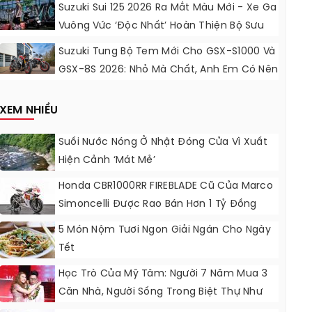
Động Lực Ngọt Ngào
Suzuki Sui 125 2026 Ra Mắt Màu Mới - Xe Ga
Vuông Vức ‘độc Nhất’ Hoàn Thiện Bộ Sưu
Tập 7 Sắc Cầu Vồng
Suzuki Tung Bộ Tem Mới Cho GSX-S1000 Và
GSX-8S 2026: Nhỏ Mà Chất, Anh Em Có Nên
Nâng Cấp?
XEM NHIỀU
Suối Nước Nóng Ở Nhật Đóng Cửa Vì Xuất
Hiện Cảnh ‘mát Mẻ’
Honda CBR1000RR FIREBLADE Cũ Của Marco
Simoncelli Được Rao Bán Hơn 1 Tỷ Đồng
5 Món Nộm Tươi Ngon Giải Ngán Cho Ngày
Tết
Học Trò Của Mỹ Tâm: Người 7 Năm Mua 3
Căn Nhà, Người Sống Trong Biệt Thự Như
Khách Sạn 5 Sao