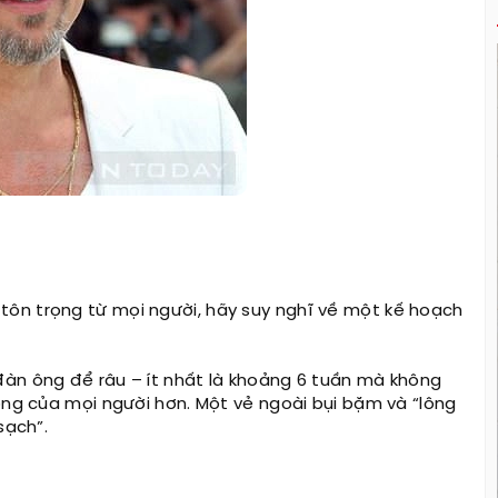
ôn trọng từ mọi người, hãy suy nghĩ về một kế hoạch
đàn ông để râu – ít nhất là khoảng 6 tuần mà không
ọng của mọi người hơn. Một vẻ ngoài bụi bặm và “lông
sạch”.