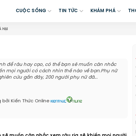
CUỘC SỐNG
TIN TỨC
KHÁM PHÁ
TH
À HẠI
ịnh để râu hay cạo, có thể bạn sẽ muốn cân nhắc
iến mọi người có cách nhìn thế nào về bạn.Phụ nữ
hiên cứu gần đây, 200 người phụ nữ đã...
 bởi
Kiến Thức Online
n sẽ muốn cân nhắc xem râu ria sẽ khiến mọi người