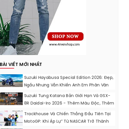
BÀI VIẾT MỚI NHẤT
Suzuki Hayabusa Special Edition 2026: Đẹp,
Ngầu Nhưng Vẫn Khiến Anh Em Phân Vân
Suzuki Tung Katana Bản Giới Hạn Và GSX-
8R Daidai-Iro 2026 - Thêm Màu Độc, Thêm
Đồ Chơi, Thêm Cá Tính
Trackhouse Và Chiến Thắng Đầu Tiên Tại
MotoGP: Khi Áp Lự” Từ NASCAR Trở Thành