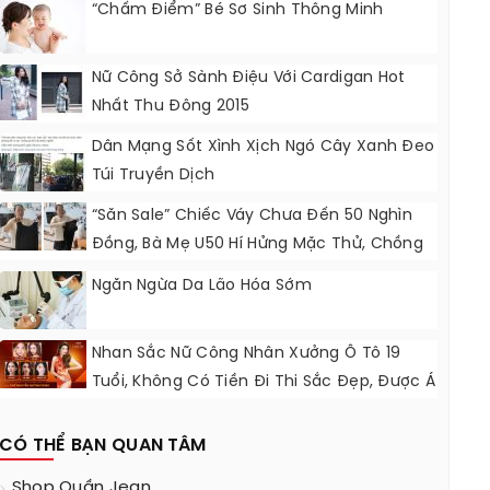
“Chấm Điểm” Bé Sơ Sinh Thông Minh
Nữ Công Sở Sành Điệu Với Cardigan Hot
Nhất Thu Đông 2015
Dân Mạng Sốt Xình Xịch Ngó Cây Xanh Đeo
Túi Truyền Dịch
“Săn Sale” Chiếc Váy Chưa Đến 50 Nghìn
Đồng, Bà Mẹ U50 Hí Hửng Mặc Thử, Chồng
Thấy Đòi Cởi Ra Ngay
Ngăn Ngừa Da Lão Hóa Sớm
Nhan Sắc Nữ Công Nhân Xưởng Ô Tô 19
Tuổi, Không Có Tiền Đi Thi Sắc Đẹp, Được Á
Hậu Hỗ Trợ Quần Áo
CÓ THỂ BẠN QUAN TÂM
Shop Quần Jean