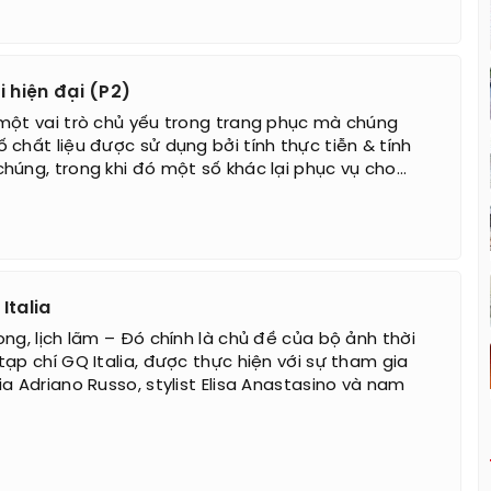
 hiện đại (P2)
một vai trò chủ yếu trong trang phục mà chúng
 chất liệu được sử dụng bởi tính thực tiễn & tính
úng, trong khi đó một số khác lại phục vụ cho...
Italia
ng, lịch lãm – Đó chính là chủ đề của bộ ảnh thời
ạp chí GQ Italia, được thực hiện với sự tham gia
a Adriano Russo, stylist Elisa Anastasino và nam