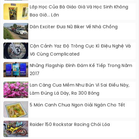
Lớp Học Của Bà Giáo Già Và Học Sinh Không
Bao Giờ... Lớn
Dàn Exciter Đưa Nữ Biker Về Nhà Chồng
Cận Cảnh Yaz Độ Trông Cực Kì Điệu Nghệ Và
Vô Cùng Complicated
Những Flagship Đình Đám Kế Tiếp Trong Năm
2017
Lan Càng Cua Mềm Như Bún Vì Sai Điều Này,
Làm Đúng Lá Dày, Ra 300 Bông
5 Món Canh Chua Ngon Giải Ngán Cho Tết
Raider 150 Rockstar Racing Chói Lóa