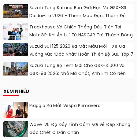
Suzuki Tung Katana Bản Giới Hạn Và GSX-8R
Daidai-Iro 2026 - Thêm Màu Độc, Thêm Đồ
Chơi, Thêm Cá Tính
Trackhouse Và Chiến Thắng Đầu Tiên Tại
MotoGP: Khi Áp Lự” Từ NASCAR Trở Thành Động
Lực Ngọt Ngào
Suzuki Sui 125 2026 Ra Mắt Màu Mới - Xe Ga
Vuông Vức ‘độc Nhất’ Hoàn Thiện Bộ Sưu Tập 7
Sắc Cầu Vồng
Suzuki Tung Bộ Tem Mới Cho GSX-S1000 Và
GSX-8S 2026: Nhỏ Mà Chất, Anh Em Có Nên
Nâng Cấp?
XEM NHIỀU
Piaggio Ra Mắt Vespa Primavera
Wave 125 Độ Đầy Tình Cảm Với Vẻ Đẹp Không
Góc Chết Ở Dàn Chân