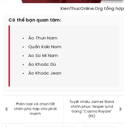
KienThucOnline.Org tổng hợp
Có thể bạn quan tâm:
Áo Thun Nam
Quần Kaki Nam
Ao So Mi Nam
Áo Khoác Dù
Áo Khoác Jean
Tuyệt chiêu James Bond
Phân loại và chọn tất
chinh phục Vesper Lynd
chân phù hợp cho phái
trong “Casino Royale”
mạnh
(P3)