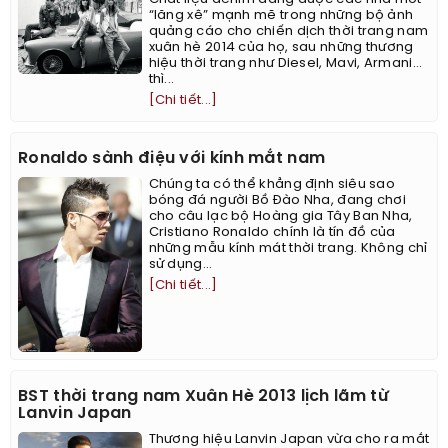
“lăng xê” mạnh mẽ trong những bộ ảnh
quảng cáo cho chiến dịch thời trang nam
xuân hè 2014 của họ, sau những thương
hiệu thời trang như Diesel, Mavi, Armani…
thì...
[Chi tiết...]
Ronaldo sành điệu với kính mắt nam
Chúng ta có thể khẳng định siêu sao
bóng đá người Bồ Đào Nha, đang chơi
cho câu lạc bộ Hoàng gia Tây Ban Nha,
Cristiano Ronaldo chính là tín đồ của
những mẫu kính mát thời trang. Không chỉ
sử dụng...
[Chi tiết...]
BST thời trang nam Xuân Hè 2013 lịch lãm từ
Lanvin Japan
Thương hiệu Lanvin Japan vừa cho ra mắt