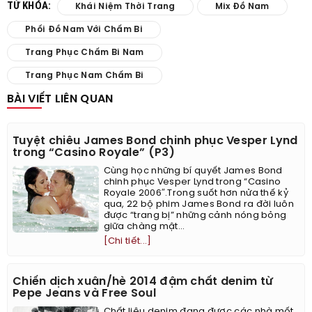
TỪ KHÓA:
Khái Niệm Thời Trang
Mix Đồ Nam
Phối Đồ Nam Với Chấm Bi
Trang Phục Chấm Bi Nam
Trang Phục Nam Chấm Bi
BÀI VIẾT LIÊN QUAN
Tuyệt chiêu James Bond chinh phục Vesper Lynd
trong “Casino Royale” (P3)
Cùng học những bí quyết James Bond
chinh phục Vesper Lynd trong “Casino
Royale 2006″.Trong suốt hơn nửa thế kỷ
qua, 22 bộ phim James Bond ra đời luôn
được “trang bị” những cảnh nóng bỏng
giữa chàng mật...
[Chi tiết...]
Chiến dịch xuân/hè 2014 đậm chất denim từ
Pepe Jeans và Free Soul
Chất liệu denim đang được các nhà mốt