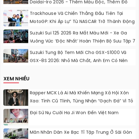
Daidai-Iro 2026 - Thêm Màu Độc, Thêm Đồ
Chơi, Thêm Cá Tính
Trackhouse Và Chiến Thắng Đầu Tiên Tại
MotoGP: Khi Áp Lự” Từ NASCAR Trở Thành Động
Lực Ngọt Ngào
Suzuki Sui 125 2026 Ra Mắt Màu Mới - Xe Ga
Vuông Vức ‘độc Nhất’ Hoàn Thiện Bộ Sưu Tập 7
Sắc Cầu Vồng
Suzuki Tung Bộ Tem Mới Cho GSX-S1000 Và
GSX-8S 2026: Nhỏ Mà Chất, Anh Em Có Nên
Nâng Cấp?
XEM NHIỀU
Rapper MCK Là Ai Mà Khiến Mạng Xã Hội Xôn
Xao: Tình Cũ Tlinh, Từng Nhận “gạch Đá” Vì Tỏ
Thái Độ Với Trường Giang
Đại Sứ Nụ Cười Ha Ji Won Đến Việt Nam
Mãn Nhãn Dàn Xe Bạc Tỉ Tập Trung Ở Sài Gòn