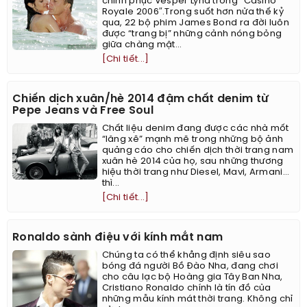
chinh phục Vesper Lynd trong “Casino
Royale 2006″.Trong suốt hơn nửa thế kỷ
qua, 22 bộ phim James Bond ra đời luôn
được “trang bị” những cảnh nóng bỏng
giữa chàng mật...
[Chi tiết...]
Chiến dịch xuân/hè 2014 đậm chất denim từ
Pepe Jeans và Free Soul
Chất liệu denim đang được các nhà mốt
“lăng xê” mạnh mẽ trong những bộ ảnh
quảng cáo cho chiến dịch thời trang nam
xuân hè 2014 của họ, sau những thương
hiệu thời trang như Diesel, Mavi, Armani…
thì...
[Chi tiết...]
Ronaldo sành điệu với kính mắt nam
Chúng ta có thể khẳng định siêu sao
bóng đá người Bồ Đào Nha, đang chơi
cho câu lạc bộ Hoàng gia Tây Ban Nha,
Cristiano Ronaldo chính là tín đồ của
những mẫu kính mát thời trang. Không chỉ