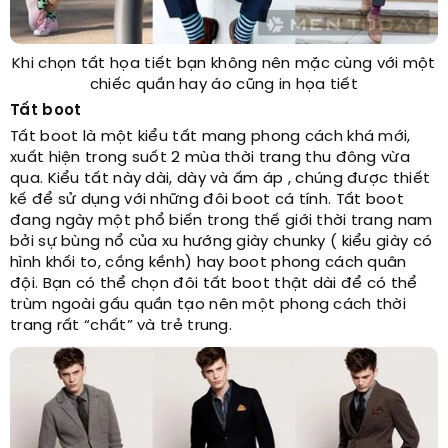
Khi chọn tất họa tiết bạn không nên mặc cùng với một
chiếc quần hay áo cũng in họa tiết
Tất boot
Tất boot là một kiểu tất mang phong cách khá mới,
xuất hiện trong suốt 2 mùa thời trang thu đông vừa
qua. Kiểu tất này dài, dày và ấm áp , chúng được thiết
kế để sử dụng với những đôi boot cá tính. Tất boot
đang ngày một phổ biến trong thế giới thời trang nam
bởi sự bùng nổ của xu hướng giày chunky ( kiểu giày có
hình khối to, cồng kềnh) hay boot phong cách quân
đội. Bạn có thể chọn đôi tất boot thật dài để có thể
trùm ngoài gấu quần tạo nên một phong cách thời
trang rất “chất” và trẻ trung.