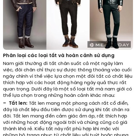
Phân loại các loại tất và hoàn cảnh sử dụng
Nam giới thường đi tất chân suốt cả một ngày làm
việc, đôi chân chỉ thực sự được thông thoáng vào cuối
ngày chính vì thế việc lựa chọn một đôi tất có chất liệu
thích hợp với các hoạt động hàng ngày quả thực rất
quan trọng. Dưới đây là một số loại tất mà nam giới có
thể lựa chọn trong những hoàn cảnh khác nhau:
– Tất len:
Tất len mang một phong cách rất cổ điển,
đây là chất liệu đầu tiên được sử dụng khi tất chân ra
đời. Tất len mang đến cảm giác ấm áp, rất thích hợp
với những hoạt động ngoài trời và chúng cũng có giá
thành khá rẻ. Kiểu tất này rất phù hợp khi mặc với
những bộ trang phục từ chất liệu vải tuýt hoặc nhung.