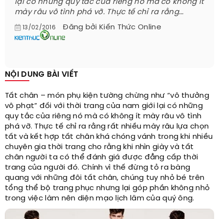
lại có những quy tắc của riêng nó mà có không ít
mày râu vô tình phá vỡ. Thực tế chỉ ra rằng...
Đăng bởi
Kiến Thức Online
13/02/2016
NỘI DUNG BÀI VIẾT
Tất chân – món phụ kiện tường chừng như “vô thưởng
vô phạt” đối với thời trang của nam giới lại có những
quy tắc của riêng nó mà có không ít mày râu vô tình
phá vỡ. Thực tế chỉ ra rằng rất nhiều mày râu lựa chọn
tất và kết hợp tất chân khá chóng vánh trong khi nhiều
chuyên gia thời trang cho rằng khi nhìn giày và tất
chân người ta có thể đánh giá được đẳng cấp thời
trang của người đó. Chính vì thế đừng tỏ ra bàng
quang với những đôi tất chân, chúng tuy nhỏ bé trên
tổng thể bộ trang phục nhưng lại góp phần không nhỏ
trong việc làm nên diện mạo lịch lãm của quý ông.