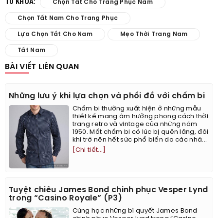
TỪ KHÓA:
Chọn Tất Cho Trang Phục Nam
Chọn Tất Nam Cho Trang Phục
Lựa Chọn Tất Cho Nam
Mẹo Thời Trang Nam
Tất Nam
BÀI VIẾT LIÊN QUAN
Những lưu ý khi lựa chọn và phối đồ với chấm bi
Chấm bi thường xuất hiện ở những mẫu
thiết kế mang âm hưởng phong cách thời
trang retro và vintage của những năm
1950. Mốt chấm bi có lúc bị quên lãng, đôi
khi trở nên hết sức phổ biến do các nhà...
[Chi tiết...]
Tuyệt chiêu James Bond chinh phục Vesper Lynd
trong “Casino Royale” (P3)
Cùng học những bí quyết James Bond