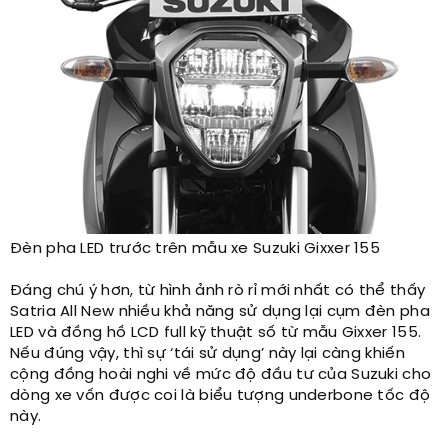
Đèn pha LED trước trên mẫu xe Suzuki Gixxer 155​
Đáng chú ý hơn, từ hình ảnh rò rỉ mới nhất có thể thấy
Satria All New nhiều khả năng sử dụng lại cụm đèn pha
LED và đồng hồ LCD full kỹ thuật số từ mẫu Gixxer 155.
Nếu đúng vậy, thì sự ‘tái sử dụng’ này lại càng khiến
cộng đồng hoài nghi về mức độ đầu tư của Suzuki cho
dòng xe vốn được coi là biểu tượng underbone tốc độ
này.