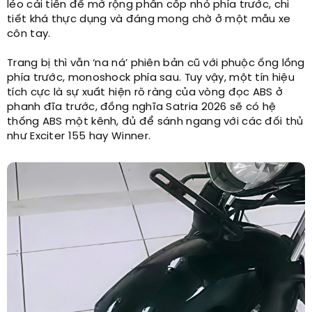
léo cải tiến để mở rộng phần cốp nhỏ phía trước, chi
tiết khá thực dụng và đáng mong chờ ở một mẫu xe
côn tay.
Trang bị thì vẫn ‘na ná’ phiên bản cũ với phuộc ống lồng
phía trước, monoshock phía sau. Tuy vậy, một tín hiệu
tích cực là sự xuất hiện rõ ràng của vòng đọc ABS ở
phanh đĩa trước, đồng nghĩa Satria 2026 sẽ có hệ
thống ABS một kênh, đủ để sánh ngang với các đối thủ
như Exciter 155 hay Winner.