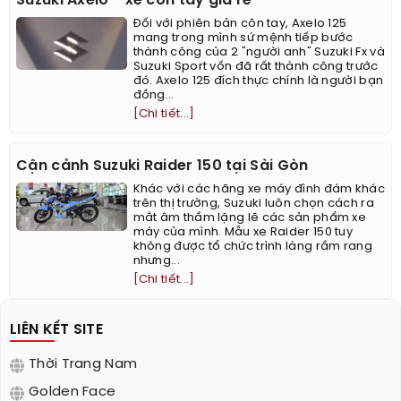
Suzuki Axelo - xe côn tay giá rẻ
Đối với phiên bản côn tay, Axelo 125
mang trong mình sứ mệnh tiếp bước
thành công của 2 "người anh" Suzuki Fx và
Suzuki Sport vốn đã rất thành công trước
đó. Axelo 125 đích thực chính là người bạn
đồng...
[Chi tiết...]
Cận cảnh Suzuki Raider 150 tại Sài Gòn
Khác với các hãng xe máy đình đám khác
trên thị trường, Suzuki luôn chọn cách ra
mắt âm thầm lặng lẽ các sản phẩm xe
máy của mình. Mẫu xe Raider 150 tuy
không được tổ chức trình làng rầm rang
nhưng...
[Chi tiết...]
LIÊN KẾT SITE
Thời Trang Nam
Golden Face