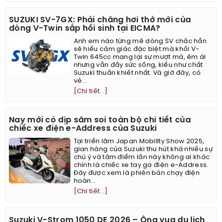
SUZUKI SV-7GX: Phải chăng hơi thở mới của
dòng V-Twin sắp hồi sinh tại EICMA?
Anh em nào từng mê dòng SV chắc hẳn
sẽ hiểu cảm giác đặc biệt mà khối V-
Twin 645cc mang lại sự mượt mà, êm ái
nhưng vẫn đầy sức sống, kiểu như chất
Suzuki thuần khiết nhất. Và giờ đây, có
vẻ...
[Chi tiết...]
Nay mới có dịp săm soi toàn bộ chi tiết của
chiếc xe điện e-Address của Suzuki
Tại triển lãm Japan Mobility Show 2025,
gian hàng của Suzuki thu hút khá nhiều sự
chú ý và tâm điểm lần này không ai khác
chính là chiếc xe tay ga điện e-Address.
Đây được xem là phiên bản chạy điện
hoàn...
[Chi tiết...]
Suzuki V-Strom 1050 DE 2026 – Ông vua du lịch