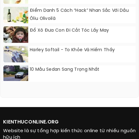
Điểm Danh 5 Cách “hack” Nhan Sắc Với Dầu
Ôliu Olivoilà
Đổ Xô Đưa Con Đi Cắt Tóc Lấy May
Harley Softail - To Khỏe Và Hiếm Thấy
10 Mẫu Sedan Sang Trọng Nhất
KIENTHUCONLINE.ORG
Website là sự tổng hợp kiến thức online từ nhiều nguồn
hữu ích