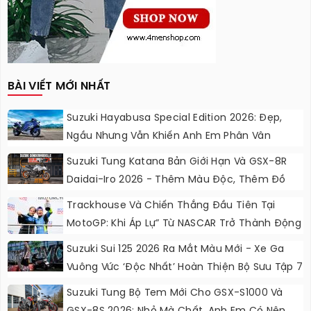
BÀI VIẾT MỚI NHẤT
Suzuki Hayabusa Special Edition 2026: Đẹp,
Ngầu Nhưng Vẫn Khiến Anh Em Phân Vân
Suzuki Tung Katana Bản Giới Hạn Và GSX-8R
Daidai-Iro 2026 - Thêm Màu Độc, Thêm Đồ
Chơi, Thêm Cá Tính
Trackhouse Và Chiến Thắng Đầu Tiên Tại
MotoGP: Khi Áp Lự” Từ NASCAR Trở Thành Động
Lực Ngọt Ngào
Suzuki Sui 125 2026 Ra Mắt Màu Mới - Xe Ga
Vuông Vức ‘độc Nhất’ Hoàn Thiện Bộ Sưu Tập 7
Sắc Cầu Vồng
Suzuki Tung Bộ Tem Mới Cho GSX-S1000 Và