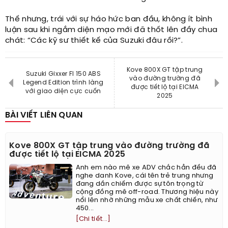
Thế nhưng, trái với sự háo hức ban đầu, không ít bình
luận sau khi ngắm diện mạo mới đã thốt lên đầy chua
chát: “Các kỹ sư thiết kế của Suzuki đâu rồi?”.
Kove 800X GT tập trung
Suzuki Gixxer FI 150 ABS
vào đường trường đã
Legend Edition trình làng
được tiết lộ tại EICMA
với giao diện cực cuốn
2025
BÀI VIẾT LIÊN QUAN
Kove 800X GT tập trung vào đường trường đã
được tiết lộ tại EICMA 2025
Anh em nào mê xe ADV chắc hẳn đều đã
nghe danh Kove, cái tên trẻ trung nhưng
đang dần chiếm được sự tôn trọng từ
cộng đồng mê off-road. Thương hiệu này
nổi lên nhờ những mẫu xe chất chiến, như
450...
[Chi tiết...]