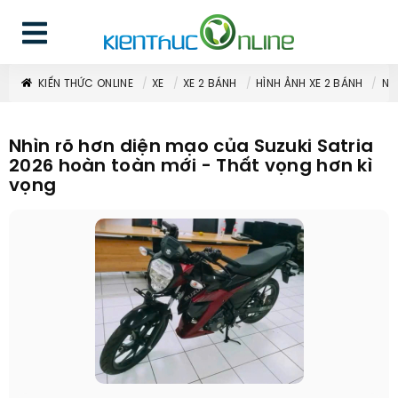
KIẾN THỨC ONLINE
XE
XE 2 BÁNH
HÌNH ẢNH XE 2 BÁNH
NH
Nhìn rõ hơn diện mạo của Suzuki Satria
2026 hoàn toàn mới - Thất vọng hơn kì
vọng