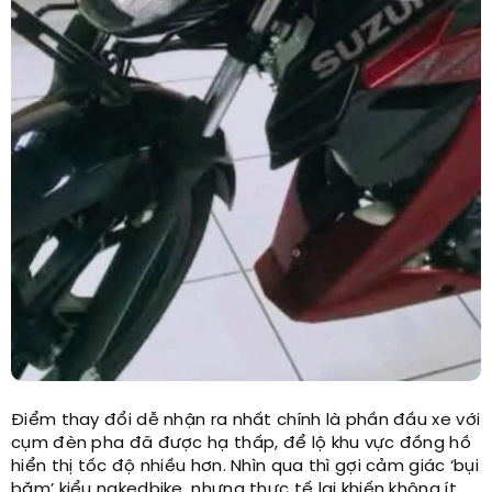
Điểm thay đổi dễ nhận ra nhất chính là phần đầu xe với
cụm đèn pha đã được hạ thấp, để lộ khu vực đồng hồ
hiển thị tốc độ nhiều hơn. Nhìn qua thì gợi cảm giác ‘bụi
bặm’ kiểu nakedbike, nhưng thực tế lại khiến không ít