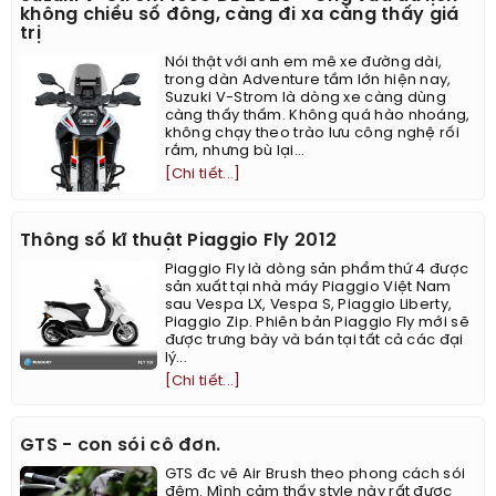
không chiều số đông, càng đi xa càng thấy giá
trị
Nói thật với anh em mê xe đường dài,
trong dàn Adventure tầm lớn hiện nay,
Suzuki V-Strom là dòng xe càng dùng
càng thấy thấm. Không quá hào nhoáng,
không chạy theo trào lưu công nghệ rối
rắm, nhưng bù lại...
[Chi tiết...]
Thông số kĩ thuật Piaggio Fly 2012
Piaggio Fly là dòng sản phẩm thứ 4 được
sản xuất tại nhà máy Piaggio Việt Nam
sau Vespa LX, Vespa S, Piaggio Liberty,
Piaggio Zip. Phiên bản Piaggio Fly mới sẽ
được trưng bày và bán tại tất cả các đại
lý...
[Chi tiết...]
GTS - con sói cô đơn.
GTS đc vẽ Air Brush theo phong cách sói
đêm. Mình cảm thấy style này rất được