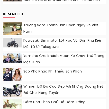
GSX-8S 2026: Nhỏ Mà Chất, Anh Em Có Nên
Nâng Cấp?
XEM NHIỀU
Trương Nam Thành Hân Hoan Ngày Về Việt
Nam
Kawasaki Eliminator Lột Xác Với Dàn Phụ Kiện
Mới Từ SP Takegawa
Yamaha Cho Khách Mượn Xe Chạy Thử Trong
Một Tuần
Sao Phờ Phạc Khi Thiếu Son Phấn
Winner 150 Độ Cực Đẹp Với Những Đường Nét
Đồ Chơi Hàng Tuyển
Cắm Hoa Theo Chủ Đề Đêm Trắng