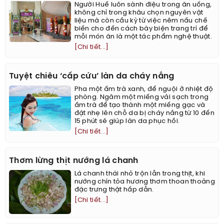
Người Huế luôn sành điệu trong ăn uống,
không chỉ trong khâu chọn nguyên vật
liệu mà còn cầu kỳ từ việc nêm nấu chế
biến cho đến cách bày biện trang trí để
mỗi món ăn là một tác phẩm nghệ thuật.
[Chi tiết...]
Tuyệt chiêu ‘cấp cứu’ làn da cháy nắng
Pha một ấm trà xanh, để nguội ở nhiệt độ
phòng. Ngâm một miếng vải sạch trong
ấm trà để tạo thành một miếng gạc và
đặt nhẹ lên chỗ da bị cháy nắng từ 10 đến
15 phút sẽ giúp làn da phục hồi.
[Chi tiết...]
Thơm lừng thịt nướng lá chanh
Lá chanh thái nhỏ trộn lẫn trong thịt, khi
nướng chín tỏa hương thơm thoan thoảng
đặc trưng thật hấp dẫn.
[Chi tiết...]