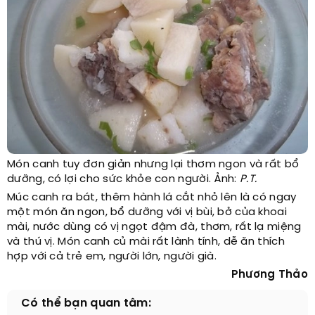
Món canh tuy đơn giản nhưng lại thơm ngon và rất bổ
dưỡng, có lợi cho sức khỏe con người. Ảnh:
P.T.
Múc canh ra bát, thêm hành lá cắt nhỏ lên là có ngay
một món ăn ngon, bổ dưỡng với vị bùi, bở của khoai
mài, nước dùng có vị ngọt đậm đà, thơm, rất lạ miệng
và thú vị. Món canh củ mài rất lành tính, dễ ăn thích
hợp với cả trẻ em, người lớn, người già.
Phương Thảo
Có thể bạn quan tâm: