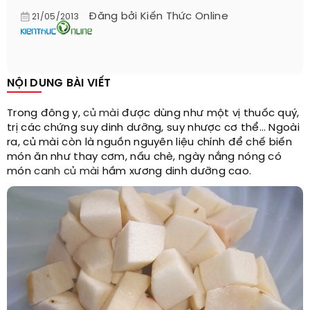
Đăng bởi
Kiến Thức Online
21/05/2013
NỘI DUNG BÀI VIẾT
Trong đông y,
củ mài
được dùng như một vị thuốc quý,
trị các chứng suy dinh dưỡng, suy nhược cơ thể… Ngoài
ra, củ mài còn là nguồn nguyên liệu chính để chế biến
món ăn như thay cơm, nấu chè, ngày nắng nóng có
món
canh củ mài
hầm xương dinh dưỡng cao.