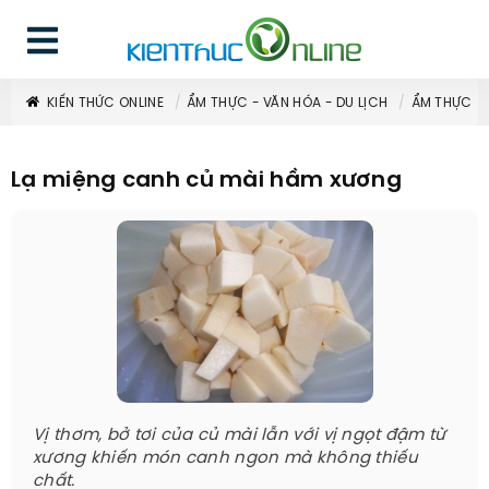
KIẾN THỨC ONLINE
ẨM THỰC - VĂN HÓA - DU LỊCH
ẨM THỰC
Lạ miệng canh củ mài hầm xương
Vị thơm, bở tơi của củ mài lẫn với vị ngọt đậm từ
xương khiến món canh ngon mà không thiếu
chất.