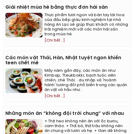
Giải nhiệt mùa hè bằng thực đơn hải sản
Thực phẩm tươi ngon và bàn tay tài hoa
của đầu bếp giàu kinh nghiệm tại nhà
hàng An Lạc sẽ giúp thực khách có những
trải nghiệm mới với các món hải sản
trong mùa hè.
[Chi tiết...]
Các món vặt Thái, Hàn, Nhật tuyệt ngon khiến
teen chết mê
Mấy năm gần đây, các món ăn như
Kimbap, Tteukbokki, bạch tuộc viên
chiên, chè Thái... du nhập và 'hoành
hành' tương đối phổ biến trong các quán
ăn vặt và hầu như...
[Chi tiết...]
Những món ăn “không đội trời chung” với nhau
+ Thịt heo không nên ăn với ốc bươu,
cam thảo. + Thịt bò, thịt trâu không nên
ăn chung với lươn và hẹ. + Gan dê không