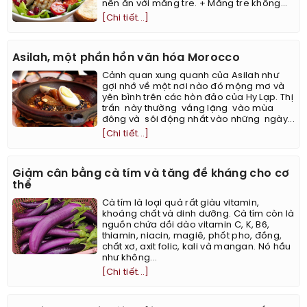
nên ăn với măng tre. + Măng tre không...
[Chi tiết...]
Asilah, một phần hồn văn hóa Morocco
Cảnh quan xung quanh của Asilah như
gợi nhớ về một nơi nào đó mộng mơ và
yên bình trên các hòn đảo của Hy Lạp. Thị
trấn này thường vắng lặng vào mùa
đông và sôi động nhất vào những ngày...
[Chi tiết...]
Giảm cân bằng cà tím và tăng đề kháng cho cơ
thể
Cà tím là loại quả rất giàu vitamin,
khoáng chất và dinh dưỡng. Cà tím còn là
nguồn chứa dồi dào vitamin C, K, B6,
thiamin, niacin, magiê, phốt pho, đồng,
chất xơ, axit folic, kali và mangan. Nó hầu
như không...
[Chi tiết...]