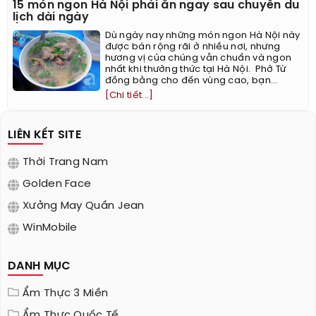
15 món ngon Hà Nội phải ăn ngay sau chuyến du
lịch dài ngày
Dù ngày nay những món ngon Hà Nội này
được bán rộng rãi ở nhiều nơi, nhưng
hương vị của chúng vẫn chuẩn và ngon
nhất khi thưởng thức tại Hà Nội. ​ Phở Từ
đồng bằng cho đến vùng cao, bạn...
[Chi tiết...]
LIÊN KẾT SITE
Thời Trang Nam
Golden Face
Xưởng May Quần Jean
WinMobile
DANH MỤC
Ẩm Thực 3 Miền
Ẩm Thực Quốc Tế