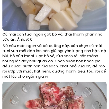
Củ mài còn tươi ngon gọt bỏ vỏ, thái thành phần nhỏ
vừa ăn. Ảnh:
P.T.
Để nấu món ngon và bổ dưỡng này, cần chọn củ mài
tươi vừa mới đào lên còn giữ nguyên lượng tinh bột, độ
bùi, bở của khoai. Gọt bỏ vỏ, rửa sạch rồi cắt thành
những lát dày như quân cờ.
Chọn sườn non hoặc giò
đều được. Sườn non rửa sạch, chặt nhỏ vừa ăn, để ráo
rồi ướp với muối, hạt nêm, đường, hành, tiêu, tỏi... rồi để
một lúc cho ngấm gia vị.