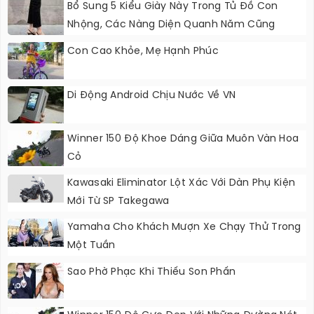
Bổ Sung 5 Kiểu Giày Này Trong Tủ Đồ Con
Nhộng, Các Nàng Diện Quanh Năm Cũng
Không Lo Lỗi Thời
Con Cao Khỏe, Mẹ Hạnh Phúc
Di Động Android Chịu Nước Về VN
Winner 150 Độ Khoe Dáng Giữa Muôn Vàn Hoa
Cỏ
Kawasaki Eliminator Lột Xác Với Dàn Phụ Kiện
Mới Từ SP Takegawa
Yamaha Cho Khách Mượn Xe Chạy Thử Trong
Một Tuần
Sao Phờ Phạc Khi Thiếu Son Phấn