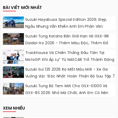
BÀI VIẾT MỚI NHẤT
Suzuki Hayabusa Special Edition 2026: Đẹp,
Ngầu Nhưng Vẫn Khiến Anh Em Phân Vân
Suzuki Tung Katana Bản Giới Hạn Và GSX-8R
Daidai-Iro 2026 - Thêm Màu Độc, Thêm Đồ
Chơi, Thêm Cá Tính
Trackhouse Và Chiến Thắng Đầu Tiên Tại
MotoGP: Khi Áp Lự” Từ NASCAR Trở Thành Động
Lực Ngọt Ngào
Suzuki Sui 125 2026 Ra Mắt Màu Mới - Xe Ga
Vuông Vức ‘độc Nhất’ Hoàn Thiện Bộ Sưu Tập 7
Sắc Cầu Vồng
Suzuki Tung Bộ Tem Mới Cho GSX-S1000 Và
GSX-8S 2026: Nhỏ Mà Chất, Anh Em Có Nên
Nâng Cấp?
XEM NHIỀU