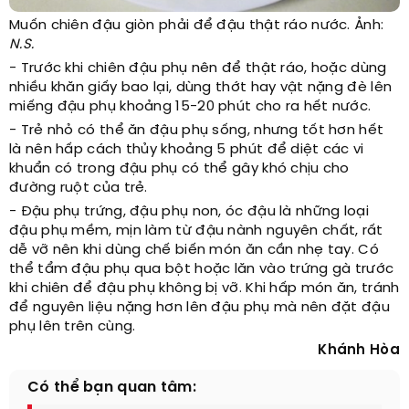
Muốn chiên đậu giòn phải để đậu thật ráo nước. Ảnh:
N.S.
- Trước khi chiên đậu phụ nên để thật ráo, hoặc dùng
nhiều khăn giấy bao lại, dùng thớt hay vật nặng đè lên
miếng đậu phụ khoảng 15-20 phút cho ra hết nước.
- Trẻ nhỏ có thể ăn đậu phụ sống, nhưng tốt hơn hết
là nên hấp cách thủy khoảng 5 phút để diệt các vi
khuẩn có trong đậu phụ có thể gây khó chịu cho
đường ruột của trẻ.
- Đậu phụ trứng, đậu phụ non, óc đậu là những loại
đậu phụ mềm, mịn làm từ đậu nành nguyên chất, rất
dễ vỡ nên khi dùng chế biến món ăn cần nhẹ tay. Có
thể tẩm đậu phụ qua bột hoặc lăn vào trứng gà trước
khi chiên để đậu phụ không bị vỡ. Khi hấp món ăn, tránh
để nguyên liệu nặng hơn lên đậu phụ mà nên đặt đậu
phụ lên trên cùng.
Khánh Hòa
Có thể bạn quan tâm: