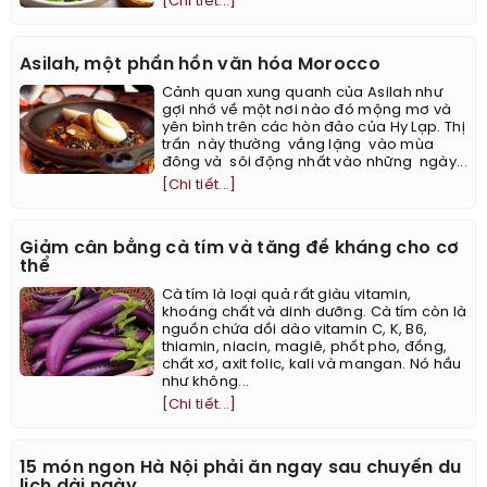
[Chi tiết...]
Asilah, một phần hồn văn hóa Morocco
Cảnh quan xung quanh của Asilah như
gợi nhớ về một nơi nào đó mộng mơ và
yên bình trên các hòn đảo của Hy Lạp. Thị
trấn này thường vắng lặng vào mùa
đông và sôi động nhất vào những ngày...
[Chi tiết...]
Giảm cân bằng cà tím và tăng đề kháng cho cơ
thể
Cà tím là loại quả rất giàu vitamin,
khoáng chất và dinh dưỡng. Cà tím còn là
nguồn chứa dồi dào vitamin C, K, B6,
thiamin, niacin, magiê, phốt pho, đồng,
chất xơ, axit folic, kali và mangan. Nó hầu
như không...
[Chi tiết...]
15 món ngon Hà Nội phải ăn ngay sau chuyến du
lịch dài ngày