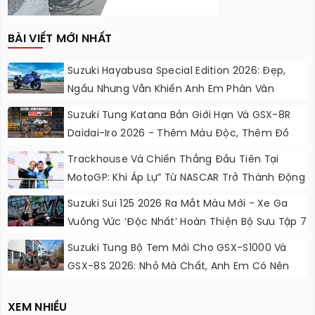
BÀI VIẾT MỚI NHẤT
Suzuki Hayabusa Special Edition 2026: Đẹp,
Ngầu Nhưng Vẫn Khiến Anh Em Phân Vân
Suzuki Tung Katana Bản Giới Hạn Và GSX-8R
Daidai-Iro 2026 - Thêm Màu Độc, Thêm Đồ
Chơi, Thêm Cá Tính
Trackhouse Và Chiến Thắng Đầu Tiên Tại
MotoGP: Khi Áp Lự” Từ NASCAR Trở Thành Động
Lực Ngọt Ngào
Suzuki Sui 125 2026 Ra Mắt Màu Mới - Xe Ga
Vuông Vức ‘độc Nhất’ Hoàn Thiện Bộ Sưu Tập 7
Sắc Cầu Vồng
Suzuki Tung Bộ Tem Mới Cho GSX-S1000 Và
GSX-8S 2026: Nhỏ Mà Chất, Anh Em Có Nên
Nâng Cấp?
XEM NHIỀU