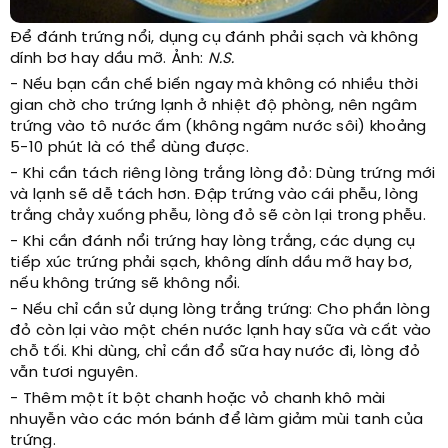
Để đánh trứng nổi, dụng cụ đánh phải sạch và không
dính bơ hay dầu mỡ. Ảnh:
N.S.
- Nếu bạn cần chế biến ngay mà không có nhiều thời
gian chờ cho trứng lạnh ở nhiệt độ phòng, nên ngâm
trứng vào tô nước ấm (không ngâm nước sôi) khoảng
5-10 phút là có thể dùng được.
- Khi cần tách riêng lòng trắng lòng đỏ: Dùng trứng mới
và lạnh sẽ dễ tách hơn. Đập trứng vào cái phễu, lòng
trắng chảy xuống phễu, lòng đỏ sẽ còn lại trong phễu.
- Khi cần đánh nổi trứng hay lòng trắng, các dụng cụ
tiếp xúc trứng phải sạch, không dính dầu mỡ hay bơ,
nếu không trứng sẽ không nổi.
- Nếu chỉ cần sử dụng lòng trắng trứng: Cho phần lòng
đỏ còn lại vào một chén nước lạnh hay sữa và cất vào
chỗ tối. Khi dùng, chỉ cần đổ sữa hay nước đi, lòng đỏ
vẫn tươi nguyên.
- Thêm một ít bột chanh hoặc vỏ chanh khô mài
nhuyễn vào các món bánh để làm giảm mùi tanh của
trứng.