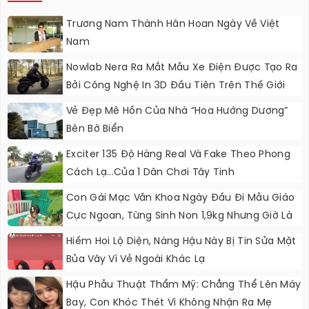
Trương Nam Thành Hân Hoan Ngày Về Việt
Nam
Nowlab Nera Ra Mắt Mẫu Xe Điện Được Tạo Ra
Bởi Công Nghệ In 3D Đầu Tiên Trên Thế Giới
Vẻ Đẹp Mê Hồn Của Nhà “hoa Hướng Dương”
Bên Bờ Biển
Exciter 135 Độ Hàng Real Và Fake Theo Phong
Cách Lạ...của 1 Dân Chơi Tây Tinh
Con Gái Mạc Văn Khoa Ngày Đầu Đi Mẫu Giáo
Cực Ngoan, Từng Sinh Non 1,9kg Nhưng Giờ Là
Học Sinh Cao Nhất Lớp
Hiếm Hoi Lộ Diện, Nàng Hậu Này Bị Tin Sửa Mặt
Bủa Vây Vì Vẻ Ngoài Khác Lạ
Hậu Phẫu Thuật Thẩm Mỹ: Chẳng Thể Lên Máy
Bay, Con Khóc Thét Vì Không Nhận Ra Mẹ