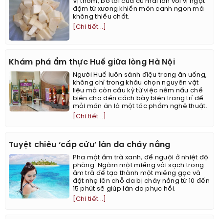
Vị thơm, bở tơi của củ mài lẫn với vị ngọt
đậm từ xương khiến món canh ngon mà
không thiếu chất.
[Chi tiết...]
Khám phá ẩm thực Huế giữa lòng Hà Nội
Người Huế luôn sành điệu trong ăn uống,
không chỉ trong khâu chọn nguyên vật
liệu mà còn cầu kỳ từ việc nêm nấu chế
biến cho đến cách bày biện trang trí để
mỗi món ăn là một tác phẩm nghệ thuật.
[Chi tiết...]
Tuyệt chiêu ‘cấp cứu’ làn da cháy nắng
Pha một ấm trà xanh, để nguội ở nhiệt độ
phòng. Ngâm một miếng vải sạch trong
ấm trà để tạo thành một miếng gạc và
đặt nhẹ lên chỗ da bị cháy nắng từ 10 đến
15 phút sẽ giúp làn da phục hồi.
[Chi tiết...]