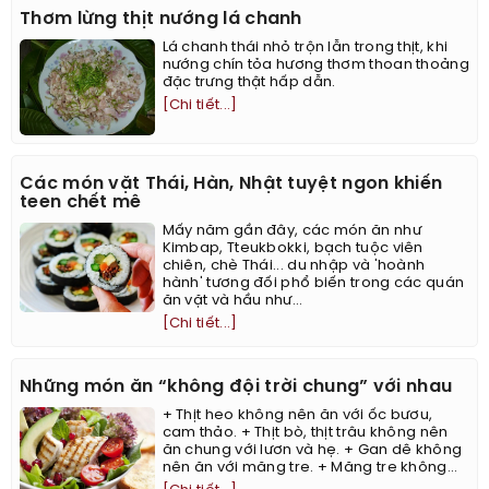
Thơm lừng thịt nướng lá chanh
Lá chanh thái nhỏ trộn lẫn trong thịt, khi
nướng chín tỏa hương thơm thoan thoảng
đặc trưng thật hấp dẫn.
[Chi tiết...]
Các món vặt Thái, Hàn, Nhật tuyệt ngon khiến
teen chết mê
Mấy năm gần đây, các món ăn như
Kimbap, Tteukbokki, bạch tuộc viên
chiên, chè Thái... du nhập và 'hoành
hành' tương đối phổ biến trong các quán
ăn vặt và hầu như...
[Chi tiết...]
Những món ăn “không đội trời chung” với nhau
+ Thịt heo không nên ăn với ốc bươu,
cam thảo. + Thịt bò, thịt trâu không nên
ăn chung với lươn và hẹ. + Gan dê không
nên ăn với măng tre. + Măng tre không...