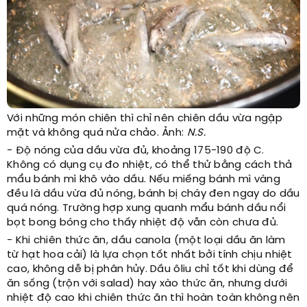
Với những món chiên thì chỉ nên chiên dầu vừa ngập
mặt và không quá nửa chảo. Ảnh:
N.S.
- Độ nóng của dầu vừa đủ, khoảng 175-190 độ C.
Không có dụng cụ đo nhiệt, có thể thử bằng cách thả
mẩu bánh mì khô vào dầu. Nếu miếng bánh mì vàng
đều là dầu vừa đủ nóng, bánh bị cháy đen ngay do dầu
quá nóng. Trường hợp xung quanh mẩu bánh dầu nổi
bọt bong bóng cho thấy nhiệt độ vẫn còn chưa đủ.
- Khi chiên thức ăn, dầu canola (một loại dầu ăn làm
từ hạt hoa cải) là lựa chọn tốt nhất bởi tính chịu nhiệt
cao, không dễ bị phân hủy. Dầu ôliu chỉ tốt khi dùng để
ăn sống (trộn với salad) hay xào thức ăn, nhưng dưới
nhiệt độ cao khi chiên thức ăn thì hoàn toàn không nên