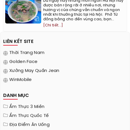
Dù ngày nay những món ngon Hà Nội này
được bán rộng rãi ở nhiều nơi, nhưng
hương vị của chúng vẫn chuẩn và ngon
nhất khi thưởng thức tại Hà Nội. ​ Phở Từ
đồng bằng cho đến vùng cao, bạn...
[Chi tiết...]
LIÊN KẾT SITE
Thời Trang Nam
Golden Face
Xưởng May Quần Jean
WinMobile
DANH MỤC
Ẩm Thực 3 Miền
Ẩm Thực Quốc Tế
Địa Điểm Ăn Uống