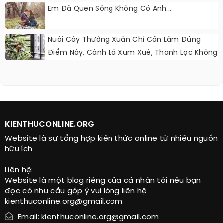
Em Đã Quen Sống Không Có Anh...
Nuôi Cây Thường Xuân Chỉ Cần Làm Đúng
Điểm Này, Cành Lá Xum Xuê, Thanh Lọc Không
Khí
KIENTHUCONLINE.ORG
Website là sự tổng hợp kiến thức online từ nhiều nguồn
hữu ích
Liên hệ:
Website là một blog riêng của cá nhân tôi nếu bạn
đọc có nhu cầu góp ý vui lòng liên hệ
kienthuconline.org@gmail.com
Email: kienthuconline.org@gmail.com