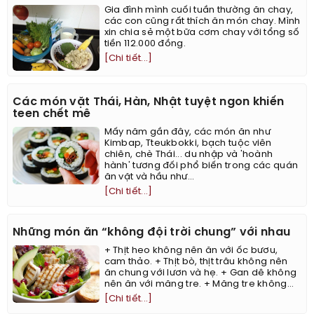
Gia đình mình cuối tuần thường ăn chay,
các con cũng rất thích ăn món chay. Mình
xin chia sẻ một bữa cơm chay với tổng số
tiền 112.000 đồng.
[Chi tiết...]
Các món vặt Thái, Hàn, Nhật tuyệt ngon khiến
teen chết mê
Mấy năm gần đây, các món ăn như
Kimbap, Tteukbokki, bạch tuộc viên
chiên, chè Thái... du nhập và 'hoành
hành' tương đối phổ biến trong các quán
ăn vặt và hầu như...
[Chi tiết...]
Những món ăn “không đội trời chung” với nhau
+ Thịt heo không nên ăn với ốc bươu,
cam thảo. + Thịt bò, thịt trâu không nên
ăn chung với lươn và hẹ. + Gan dê không
nên ăn với măng tre. + Măng tre không...
[Chi tiết...]