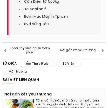
Cân Điện Tử 500kg
Xe Sealion 6
Bơm Mực Máy In Tphcm
Byd Vũng Tàu
Khoai tây viên chiên thơm
Nơi gắn kết yêu thương
phức
TỪ KHÓA:
Ẩm Thực Italy
Bò Viên
Món Nướng
BÀI VIẾT LIÊN QUAN
Nơi gắn kết yêu thương
Tôi muốn tự nấu món ăn cho mọi thành
viên trong gia đình. Tôi cảm thấy rất vui