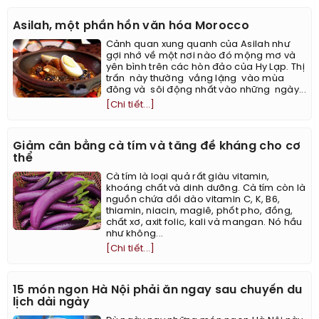
Asilah, một phần hồn văn hóa Morocco
Cảnh quan xung quanh của Asilah như
gợi nhớ về một nơi nào đó mộng mơ và
yên bình trên các hòn đảo của Hy Lạp. Thị
trấn này thường vắng lặng vào mùa
đông và sôi động nhất vào những ngày...
[Chi tiết...]
Giảm cân bằng cà tím và tăng đề kháng cho cơ
thể
Cà tím là loại quả rất giàu vitamin,
khoáng chất và dinh dưỡng. Cà tím còn là
nguồn chứa dồi dào vitamin C, K, B6,
thiamin, niacin, magiê, phốt pho, đồng,
chất xơ, axit folic, kali và mangan. Nó hầu
như không...
[Chi tiết...]
15 món ngon Hà Nội phải ăn ngay sau chuyến du
lịch dài ngày