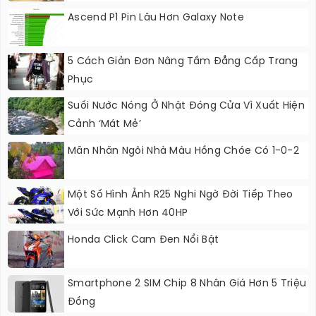
Ascend P1 Pin Lâu Hơn Galaxy Note
5 Cách Giản Đơn Nâng Tầm Đẳng Cấp Trang
Phục
Suối Nước Nóng Ở Nhật Đóng Cửa Vì Xuất Hiện
Cảnh ‘mát Mẻ’
Mãn Nhãn Ngôi Nhà Màu Hồng Chóe Có 1-0-2
Một Số Hình Ảnh R25 Nghi Ngờ Đời Tiếp Theo
Với Sức Mạnh Hơn 40HP
Honda Click Cam Đen Nổi Bật
Smartphone 2 SIM Chip 8 Nhân Giá Hơn 5 Triệu
Đồng