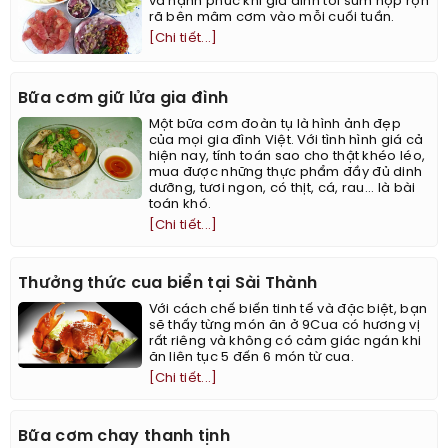
và hạnh phúc khi gia đình tôi sum hợp rộn
rã bên mâm cơm vào mỗi cuối tuần.
[Chi tiết...]
Bữa cơm giữ lửa gia đình
Một bữa cơm đoàn tụ là hình ảnh đẹp
của mọi gia đình Việt. Với tình hình giá cả
hiện nay, tính toán sao cho thật khéo léo,
mua được những thực phẩm đầy đủ dinh
dưỡng, tươi ngon, có thịt, cá, rau... là bài
toán khó.
[Chi tiết...]
Thưởng thức cua biển tại Sài Thành
Với cách chế biến tinh tế và đặc biệt, bạn
sẽ thấy từng món ăn ở 9Cua có hương vị
rất riêng và không có cảm giác ngán khi
ăn liên tục 5 đến 6 món từ cua.
[Chi tiết...]
Bữa cơm chay thanh tịnh