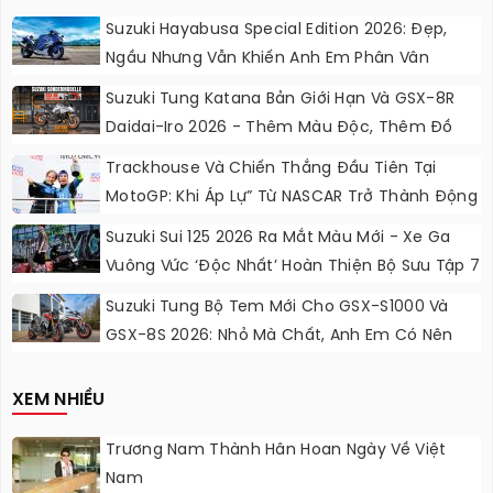
Suzuki Hayabusa Special Edition 2026: Đẹp,
Ngầu Nhưng Vẫn Khiến Anh Em Phân Vân
Suzuki Tung Katana Bản Giới Hạn Và GSX-8R
Daidai-Iro 2026 - Thêm Màu Độc, Thêm Đồ
Chơi, Thêm Cá Tính
Trackhouse Và Chiến Thắng Đầu Tiên Tại
MotoGP: Khi Áp Lự” Từ NASCAR Trở Thành Động
Lực Ngọt Ngào
Suzuki Sui 125 2026 Ra Mắt Màu Mới - Xe Ga
Vuông Vức ‘độc Nhất’ Hoàn Thiện Bộ Sưu Tập 7
Sắc Cầu Vồng
Suzuki Tung Bộ Tem Mới Cho GSX-S1000 Và
GSX-8S 2026: Nhỏ Mà Chất, Anh Em Có Nên
Nâng Cấp?
XEM NHIỀU
Trương Nam Thành Hân Hoan Ngày Về Việt
Nam