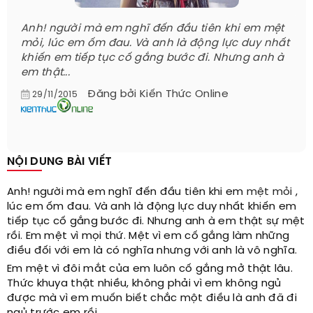
Anh! người mà em nghĩ đến đầu tiên khi em mệt
mỏi, lúc em ốm đau. Và anh là động lực duy nhất
khiến em tiếp tục cố gắng bước đi. Nhưng anh à
em thật...
Đăng bởi
Kiến Thức Online
29/11/2015
NỘI DUNG BÀI VIẾT
Anh! người mà em nghĩ đến đầu tiên khi em
mệt mỏi
,
lúc em ốm đau. Và anh là động lực duy nhất khiến em
tiếp tục cố gắng bước đi. Nhưng anh à em thật sự mệt
rồi. Em mệt vì mọi thứ. Mệt vì em cố gắng làm những
điều đối với em là có nghĩa nhưng với anh là vô nghĩa.
Em mệt vì đôi mắt của em luôn cố gắng mở thật lâu.
Thức khuya thật nhiều, không phải vì em không ngủ
được mà vì em muốn biết chắc một điều là anh đã đi