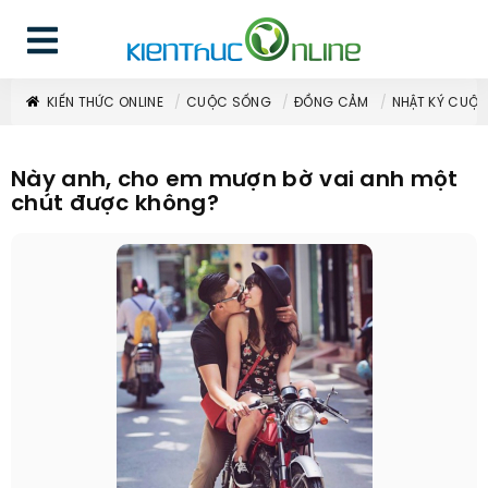
KIẾN THỨC ONLINE
CUỘC SỐNG
ĐỒNG CẢM
NHẬT KÝ CUỘ
Này anh, cho em mượn bờ vai anh một
chút được không?