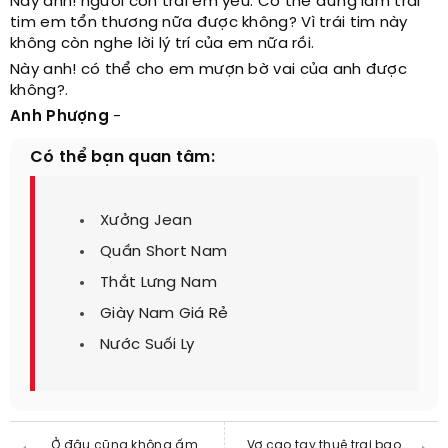
Này anh! người con trai em yêu. Có thể đừng làm trái
tim em tổn thương nữa được không? Vì trái tim này
không còn nghe lời lý trí của em nữa rồi.
Này anh! có thể cho em mượn bờ vai của anh được
không?.
Anh Phượng
-
Có thể bạn quan tâm:
Xưởng Jean
Quần Short Nam
Thắt Lưng Nam
Giày Nam Giá Rẻ
Nước Suối Ly
Ở đâu cũng không ấm
Vợ cao tay thuê trai bao