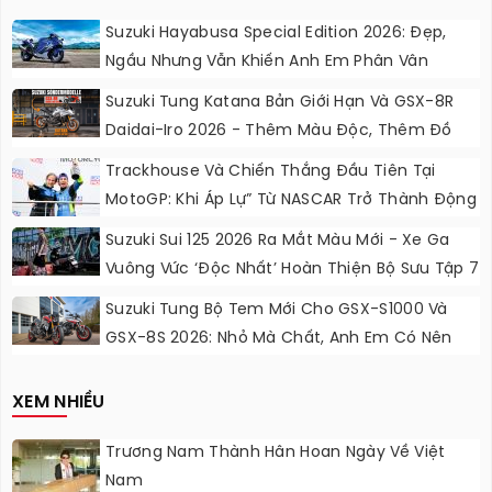
Suzuki Hayabusa Special Edition 2026: Đẹp,
Ngầu Nhưng Vẫn Khiến Anh Em Phân Vân
Suzuki Tung Katana Bản Giới Hạn Và GSX-8R
Daidai-Iro 2026 - Thêm Màu Độc, Thêm Đồ
Chơi, Thêm Cá Tính
Trackhouse Và Chiến Thắng Đầu Tiên Tại
MotoGP: Khi Áp Lự” Từ NASCAR Trở Thành Động
Lực Ngọt Ngào
Suzuki Sui 125 2026 Ra Mắt Màu Mới - Xe Ga
Vuông Vức ‘độc Nhất’ Hoàn Thiện Bộ Sưu Tập 7
Sắc Cầu Vồng
Suzuki Tung Bộ Tem Mới Cho GSX-S1000 Và
GSX-8S 2026: Nhỏ Mà Chất, Anh Em Có Nên
Nâng Cấp?
XEM NHIỀU
Trương Nam Thành Hân Hoan Ngày Về Việt
Nam