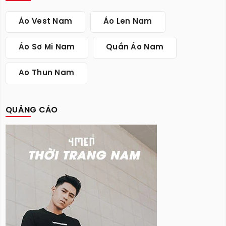
Áo Vest Nam
Áo Len Nam
Áo Sơ Mi Nam
Quần Áo Nam
Ao Thun Nam
QUẢNG CÁO