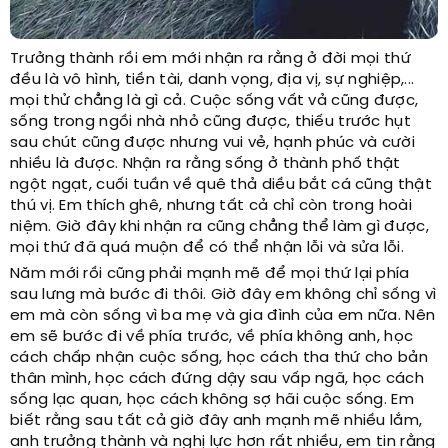
Trưởng thành rồi em mới nhận ra rằng ở đời mọi thứ
đều là vô hình, tiền tài, danh vọng, địa vị, sự nghiệp,...
mọi thử chẳng là gì cả. Cuộc sống vất vả cũng được,
sống trong ngồi nhà nhỏ cũng được, thiếu trước hụt
sau chút cũng được nhưng vui vẻ, hạnh phúc và cười
nhiều là được. Nhận ra rằng sống ở thành phố thật
ngột ngạt, cuối tuần về quê thả diều bắt cá cũng thật
thú vị. Em thích ghê, nhưng tất cả chỉ còn trong hoài
niệm. Giờ đây khi nhận ra cũng chẳng thể làm gì được,
mọi thứ đã quá muộn để có thể nhận lỗi và sửa lỗi.
Năm mới rồi cũng phải mạnh mẽ để mọi thứ lại phía
sau lưng mà bước đi thôi. Giờ đây em không chỉ sống vì
em mà còn sống vì ba mẹ và gia đình của em nữa. Nên
em sẽ bước đi về phía trước, về phía không anh, học
cách chấp nhận cuộc sống, học cách tha thứ cho bản
thân mình, học cách đứng dậy sau vấp ngã, học cách
sống lạc quan, học cách không sợ hãi cuộc sống. Em
biết rằng sau tất cả giờ đây anh mạnh mẽ nhiều lắm,
anh trưởng thành và nghị lực hơn rất nhiều, em tin rằng