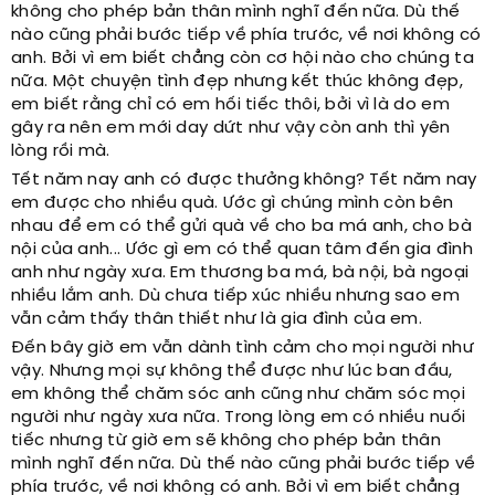
không cho phép bản thân mình nghĩ đến nữa. Dù thế
nào cũng phải bước tiếp về phía trước, về nơi không có
anh. Bởi vì em biết chẳng còn cơ hội nào cho chúng ta
nữa. Một chuyện tình đẹp nhưng kết thúc không đẹp,
em biết rằng chỉ có em hối tiếc thôi, bởi vì là do em
gây ra nên em mới day dứt như vậy còn anh thì yên
lòng rồi mà.
Tết năm nay anh có được thưởng không? Tết năm nay
em được cho nhiều quà. Ước gì chúng mình còn bên
nhau để em có thể gửi quà về cho ba má anh, cho bà
nội của anh... Ước gì em có thể quan tâm đến gia đình
anh như ngày xưa. Em thương ba má, bà nội, bà ngoại
nhiều lắm anh. Dù chưa tiếp xúc nhiều nhưng sao em
vẫn cảm thấy thân thiết như là gia đình của em.
Đến bây giờ em vẫn dành tình cảm cho mọi người như
vậy. Nhưng mọi sự không thể được như lúc ban đầu,
em không thể chăm sóc anh cũng như chăm sóc mọi
người như ngày xưa nữa. Trong lòng em có nhiều nuối
tiếc nhưng từ giờ em sẽ không cho phép bản thân
mình nghĩ đến nữa. Dù thế nào cũng phải bước tiếp về
phía trước, về nơi không có anh. Bởi vì em biết chẳng