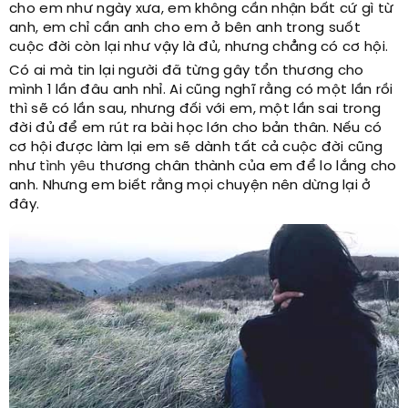
cho em như ngày xưa, em không cần nhận bất cứ gì từ
anh, em chỉ cần anh cho em ở bên anh trong suốt
cuộc đời còn lại như vậy là đủ, nhưng chẳng có cơ hội.
Có ai mà tin lại người đã từng gây tổn thương cho
mình 1 lần đâu anh nhỉ. Ai cũng nghĩ rằng có một lần rồi
thì sẽ có lần sau, nhưng đối với em, một lần sai trong
đời đủ để em rút ra bài học lớn cho bản thân. Nếu có
cơ hội được làm lại em sẽ dành tất cả cuộc đời cũng
như
tình yêu
thương chân thành của em để lo lắng cho
anh. Nhưng em biết rằng mọi chuyện nên dừng lại ở
đây.