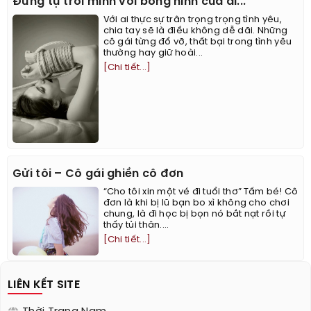
Đừng tự trói mình với bóng hình của ai...
Với ai thực sự trân trọng trọng tình yêu,
chia tay sẽ là điều không dễ dãi. Những
cô gái từng đổ vỡ, thất bại trong tình yêu
thường hay giữ hoài...
[Chi tiết...]
Gửi tôi – Cô gái ghiền cô đơn
“Cho tôi xin một vé đi tuổi thơ” Tấm bé! Cô
đơn là khi bị lũ bạn bo xì không cho chơi
chung, là đi học bị bọn nó bắt nạt rồi tự
thấy tủi thân....
[Chi tiết...]
LIÊN KẾT SITE