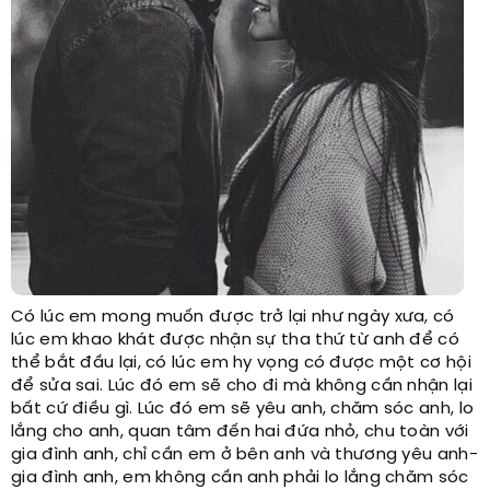
Có lúc em mong muốn được trở lại như ngày xưa, có
lúc em khao khát được nhận sự tha thứ từ anh để có
thể bắt đầu lại, có lúc em hy vọng có được một cơ hội
để sửa sai. Lúc đó em sẽ cho đi mà không cần nhận lại
bất cứ điều gì. Lúc đó em sẽ yêu anh, chăm sóc anh, lo
lắng cho anh, quan tâm đến hai đứa nhỏ, chu toàn với
gia đình anh, chỉ cần em ở bên anh và thương yêu anh-
gia đình anh, em không cần anh phải lo lắng chăm sóc