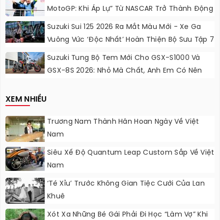
MotoGP: Khi Áp Lự” Từ NASCAR Trở Thành Động
Lực Ngọt Ngào
Suzuki Sui 125 2026 Ra Mắt Màu Mới - Xe Ga
Vuông Vức ‘độc Nhất’ Hoàn Thiện Bộ Sưu Tập 7
Sắc Cầu Vồng
Suzuki Tung Bộ Tem Mới Cho GSX-S1000 Và
GSX-8S 2026: Nhỏ Mà Chất, Anh Em Có Nên
Nâng Cấp?
XEM NHIỀU
Trương Nam Thành Hân Hoan Ngày Về Việt
Nam
Siêu Xế Độ Quantum Leap Custom Sắp Về Việt
Nam
‘Té Xỉu’ Trước Không Gian Tiệc Cưới Của Lan
Khuê
Xót Xa Những Bé Gái Phải Đi Học “làm Vợ” Khi