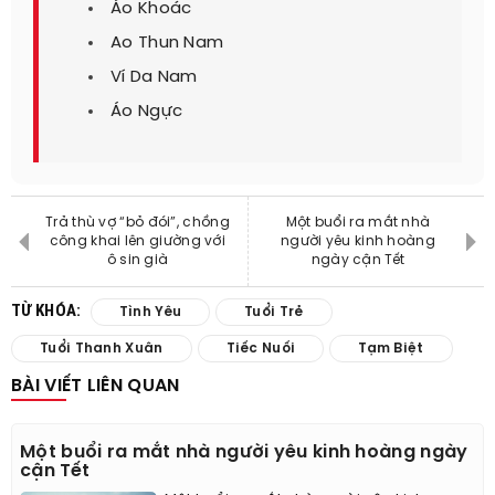
Áo Khoác
Ao Thun Nam
Ví Da Nam
Áo Ngực
Trả thù vợ “bỏ đói”, chồng
Một buổi ra mắt nhà
công khai lên giường với
người yêu kinh hoàng
ô sin già
ngày cận Tết
TỪ KHÓA:
Tình Yêu
Tuổi Trẻ
Tuổi Thanh Xuân
Tiếc Nuối
Tạm Biệt
BÀI VIẾT LIÊN QUAN
Một buổi ra mắt nhà người yêu kinh hoàng ngày
cận Tết