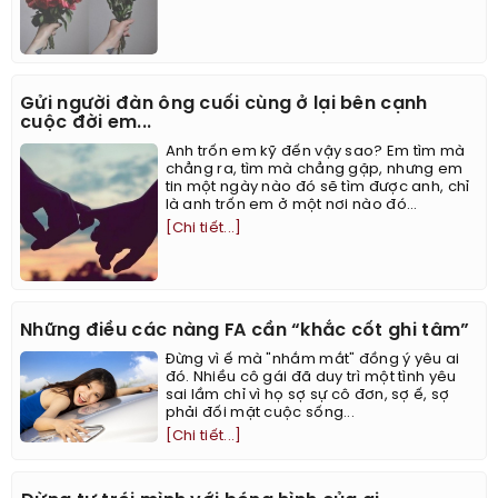
Gửi người đàn ông cuối cùng ở lại bên cạnh
cuộc đời em...
Anh trốn em kỹ đến vậy sao? Em tìm mà
chẳng ra, tìm mà chẳng gặp, nhưng em
tin một ngày nào đó sẽ tìm được anh, chỉ
là anh trốn em ở một nơi nào đó...
[Chi tiết...]
Những điều các nàng FA cần “khắc cốt ghi tâm”
Đừng vì ế mà "nhắm mắt" đồng ý yêu ai
đó. Nhiều cô gái đã duy trì một tình yêu
sai lầm chỉ vì họ sợ sự cô đơn, sợ ế, sợ
phải đối mặt cuộc sống...
[Chi tiết...]