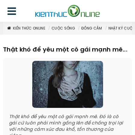
KIẾN THỨC ONLINE
CUỘC SỐNG
ĐỒNG CẢM
NHẬT KÝ CUỘ
Thật khó để yêu một cô gái mạnh mẽ...
Thật khó để yêu một cô gái mạnh mẽ. Đó là cô
gái cứ luôn phải mình gồng lên để chống trọi lại
với những cảm xúc đau khổ, tổn thương của