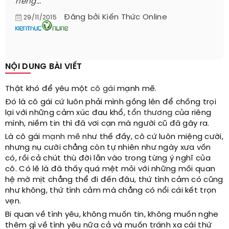
riêng...
Đăng bởi
Kiến Thức Online
29/11/2015
NỘI DUNG BÀI VIẾT
Thật khó để yêu một
cô gái
mạnh mẽ.
Đó là cô gái cứ luôn phải mình gồng lên để chống trọi
lại với những cảm xúc đau khổ,
tổn thương
của riêng
mình, niềm tin thì đã vơi cạn mà người cũ đã gây ra.
Là cô gái
mạnh mẽ
như thế đấy, cô cứ luôn miệng cười,
nhưng nụ cười chẳng còn tự nhiên như ngày xưa vốn
có, rồi cả chút thù đời lẫn vào trong từng ý nghĩ của
cô. Có lẽ là đã thấy quá mệt mỏi với những mối quan
hệ mờ mịt chẳng thể đi đến đâu, thứ tình cảm có cũng
như không, thứ tình cảm mà chẳng có nổi cái kết trọn
vẹn.
Bi quan về tình yêu, không muốn tin, không muốn nghe
thêm gì về tình yêu nữa cả và muốn tránh xa cái thứ