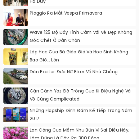
Hà Duy
Piaggio Ra Mắt Vespa Primavera
Wave 125 Độ Đầy Tình Cảm Với Vẻ Đẹp Không
Góc Chết Ở Dàn Chân
Lớp Học Của Bà Giáo Già Và Học Sinh Không
Bao Giờ... Lớn
Dàn Exciter Đưa Nữ Biker Về Nhà Chồng
Cận Cảnh Yaz Độ Trông Cực Kì Điệu Nghệ Và
Vô Cùng Complicated
Những Flagship Đình Đám Kế Tiếp Trong Năm
2017
Lan Càng Cua Mềm Như Bún Vì Sai Điều Này,
Làm Đúng Lá Dày, Ra 300 Bông