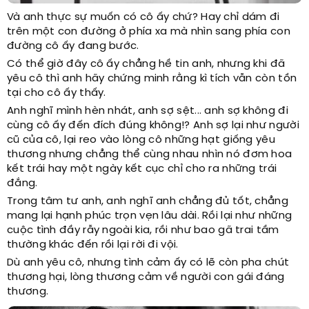
Và anh thực sự muốn có cô ấy chứ? Hay chỉ dám đi
trên một con đường ở phía xa mà nhìn sang phía con
đường cô ấy đang bước.
Có thể giờ đây cô ấy chẳng hề tin anh, nhưng khi đã
yêu cô thì anh hãy chứng minh rằng kì tích vẫn còn tồn
tại cho cô ấy thấy.
Anh nghĩ mình hèn nhát, anh sợ sệt... anh sợ không đi
cùng cô ấy đến đích đúng không!? Anh sợ lại như người
cũ của cô, lại reo vào lòng cô những hạt giống yêu
thương nhưng chẳng thể cùng nhau nhìn nó đơm hoa
kết trái hay một ngày kết cục chỉ cho ra những trái
đắng.
Trong tâm tư anh, anh nghĩ anh chẳng đủ tốt, chẳng
mang lại hạnh phúc trọn vẹn lâu dài. Rồi lại như những
cuộc tình đầy rẫy ngoài kia, rồi như bao gã trai tầm
thường khác đến rồi lại rời đi vội.
Dù anh yêu cô, nhưng tình cảm ấy có lẽ còn pha chút
thương hại, lòng thương cảm về người con gái đáng
thương.