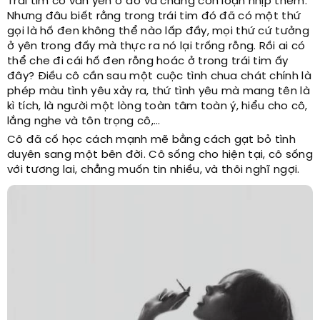
Trái tim cô vẫn yên ở đó và chẳng còn loạn nhịp thêm.
Nhưng đâu biết rằng trong trái tim đó đã có một thứ
gọi là hố đen không thể nào lấp đầy, mọi thứ cứ tưởng
ở yên trong đấy mà thực ra nó lại trống rỗng. Rồi ai có
thể che đi cái hố đen rỗng hoác ở trong trái tim ấy
đây? Điều cô cần sau một cuộc tình chua chát chính là
phép màu tình yêu xảy ra, thứ tình yêu mà mang tên là
kì tích, là người một lòng toàn tâm toàn ý, hiểu cho cô,
lắng nghe và tôn trọng cô,...
Cô đã cố học cách mạnh mẽ bằng cách gạt bỏ tình
duyên sang một bên đời. Cô sống cho hiện tại, cô sống
với tương lai, chẳng muốn tin nhiều, và thôi nghĩ ngợi.