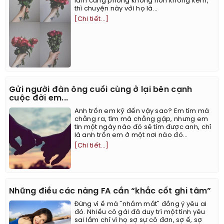
làm cùng phòng không hơn không kém,
thì chuyện này với họ là...
[Chi tiết...]
Gửi người đàn ông cuối cùng ở lại bên cạnh
cuộc đời em...
Anh trốn em kỹ đến vậy sao? Em tìm mà
chẳng ra, tìm mà chẳng gặp, nhưng em
tin một ngày nào đó sẽ tìm được anh, chỉ
là anh trốn em ở một nơi nào đó...
[Chi tiết...]
Những điều các nàng FA cần “khắc cốt ghi tâm”
Đừng vì ế mà "nhắm mắt" đồng ý yêu ai
đó. Nhiều cô gái đã duy trì một tình yêu
sai lầm chỉ vì họ sợ sự cô đơn, sợ ế, sợ