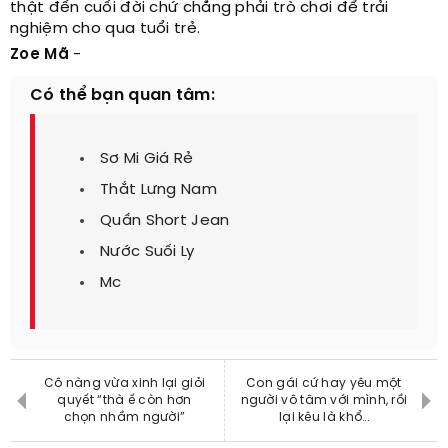
thật đến cuối đời chứ chẳng phải trò chơi để trải
nghiệm cho qua tuổi trẻ.
Zoe Mã
-
Có thể bạn quan tâm:
Sơ Mi Giá Rẻ
Thắt Lưng Nam
Quần Short Jean
Nước Suối Ly
Mc
Cô nàng vừa xinh lại giỏi
Con gái cứ hay yêu một
quyết “thà ế còn hơn
người vô tâm với mình, rồi
chọn nhầm người”
lại kêu là khổ...