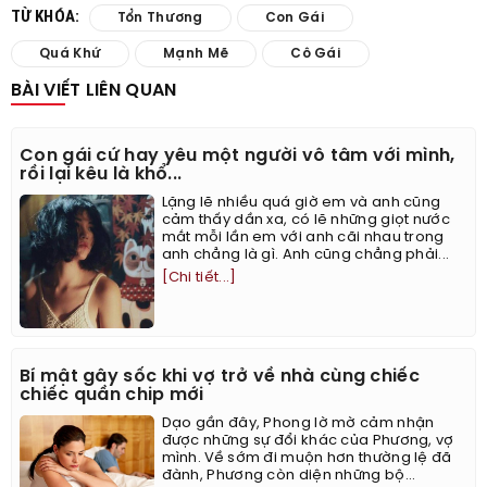
TỪ KHÓA:
Tổn Thương
Con Gái
Quá Khứ
Mạnh Mẽ
Cô Gái
BÀI VIẾT LIÊN QUAN
Con gái cứ hay yêu một người vô tâm với mình,
rồi lại kêu là khổ...
Lặng lẽ nhiều quá giờ em và anh cũng
cảm thấy dần xa, có lẽ những giọt nước
mắt mỗi lần em với anh cãi nhau trong
anh chẳng là gì. Anh cũng chẳng phải...
[Chi tiết...]
Bí mật gây sốc khi vợ trở về nhà cùng chiếc
chiếc quần chip mới
Dạo gần đây, Phong lờ mờ cảm nhận
được những sự đổi khác của Phương, vợ
mình. Về sớm đi muộn hơn thường lệ đã
đành, Phương còn diện những bộ...