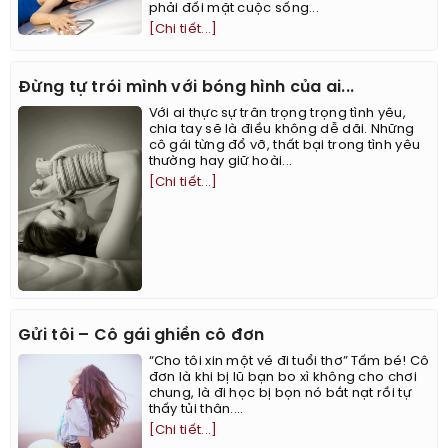
phải đối mặt cuộc sống...
[Chi tiết...]
Đừng tự trói mình với bóng hình của ai...
Với ai thực sự trân trọng trọng tình yêu,
chia tay sẽ là điều không dễ dãi. Những
cô gái từng đổ vỡ, thất bại trong tình yêu
thường hay giữ hoài...
[Chi tiết...]
Gửi tôi – Cô gái ghiền cô đơn
“Cho tôi xin một vé đi tuổi thơ” Tấm bé! Cô
đơn là khi bị lũ bạn bo xì không cho chơi
chung, là đi học bị bọn nó bắt nạt rồi tự
thấy tủi thân....
[Chi tiết...]