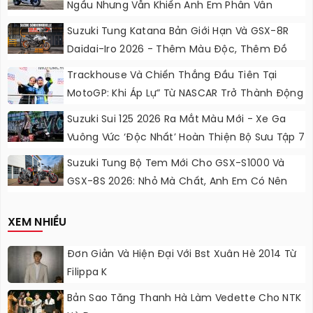
Ngầu Nhưng Vẫn Khiến Anh Em Phân Vân
Suzuki Tung Katana Bản Giới Hạn Và GSX-8R
Daidai-Iro 2026 - Thêm Màu Độc, Thêm Đồ
Chơi, Thêm Cá Tính
Trackhouse Và Chiến Thắng Đầu Tiên Tại
MotoGP: Khi Áp Lự” Từ NASCAR Trở Thành Động
Lực Ngọt Ngào
Suzuki Sui 125 2026 Ra Mắt Màu Mới - Xe Ga
Vuông Vức ‘độc Nhất’ Hoàn Thiện Bộ Sưu Tập 7
Sắc Cầu Vồng
Suzuki Tung Bộ Tem Mới Cho GSX-S1000 Và
GSX-8S 2026: Nhỏ Mà Chất, Anh Em Có Nên
Nâng Cấp?
XEM NHIỀU
Đơn Giản Và Hiện Đại Với Bst Xuân Hè 2014 Từ
Filippa K
Bản Sao Tăng Thanh Hà Làm Vedette Cho NTK