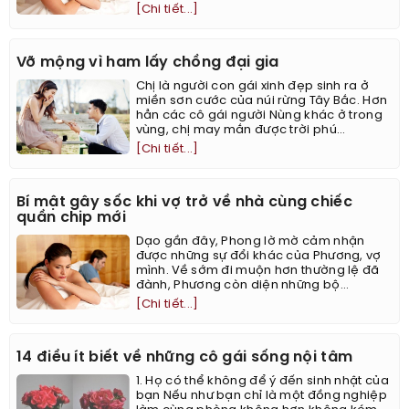
[Chi tiết...]
Vỡ mộng vì ham lấy chồng đại gia
Chị là người con gái xinh đẹp sinh ra ở
miền sơn cước của núi rừng Tây Bắc. Hơn
hẳn các cô gái người Nùng khác ở trong
vùng, chị may mắn được trời phú...
[Chi tiết...]
Bí mật gây sốc khi vợ trở về nhà cùng chiếc
quần chip mới
Dạo gần đây, Phong lờ mờ cảm nhận
được những sự đổi khác của Phương, vợ
mình. Về sớm đi muộn hơn thường lệ đã
đành, Phương còn diện những bộ...
[Chi tiết...]
14 điều ít biết về những cô gái sống nội tâm
1. Họ có thể không để ý đến sinh nhật của
bạn Nếu như bạn chỉ là một đồng nghiệp