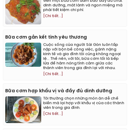
viên một bữa cơm đảm bảo đầy đủ chất
dinh dưỡng, mát lành và ngon miệng mà
phải tiết kiệm chi phí.
[Chi tiết...]
Bữa cơm gắn kết tình yêu thương
Cuộc sống của người Sài Gòn luôn tấp
nập với bộn bề công việc, gánh nặng
kinh tế và gia đình tôi cũng không ngoại
lệ… Thế nên, với tôi, bữa cơm tối là bếp
lửa để hâm nóng tình cảm giữa các
thành viên trong gia đình lại với nhau.
[Chi tiết...]
Bữa cơm hợp khẩu vị và đầy đủ dinh dưỡng
Tôi thường chọn những món ăn dễ chế
biến mà lại hợp với khẩu vị của các thành
viên trong gia đình.
[Chi tiết...]