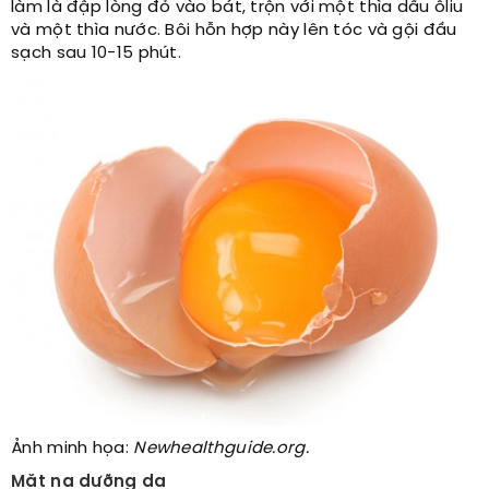
làm là đập lòng đỏ vào bát, trộn với một thìa dầu ôliu
và một thìa nước. Bôi hỗn hợp này lên tóc và gội đầu
sạch sau 10-15 phút.
Ảnh minh họa:
Newhealthguide.org.
Mặt nạ dưỡng da