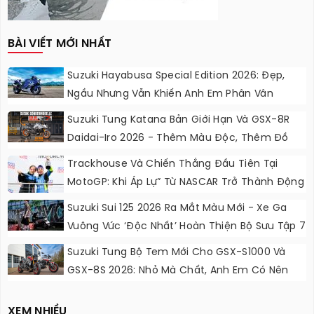
BÀI VIẾT MỚI NHẤT
Suzuki Hayabusa Special Edition 2026: Đẹp,
Ngầu Nhưng Vẫn Khiến Anh Em Phân Vân
Suzuki Tung Katana Bản Giới Hạn Và GSX-8R
Daidai-Iro 2026 - Thêm Màu Độc, Thêm Đồ
Chơi, Thêm Cá Tính
Trackhouse Và Chiến Thắng Đầu Tiên Tại
MotoGP: Khi Áp Lự” Từ NASCAR Trở Thành Động
Lực Ngọt Ngào
Suzuki Sui 125 2026 Ra Mắt Màu Mới - Xe Ga
Vuông Vức ‘độc Nhất’ Hoàn Thiện Bộ Sưu Tập 7
Sắc Cầu Vồng
Suzuki Tung Bộ Tem Mới Cho GSX-S1000 Và
GSX-8S 2026: Nhỏ Mà Chất, Anh Em Có Nên
Nâng Cấp?
XEM NHIỀU