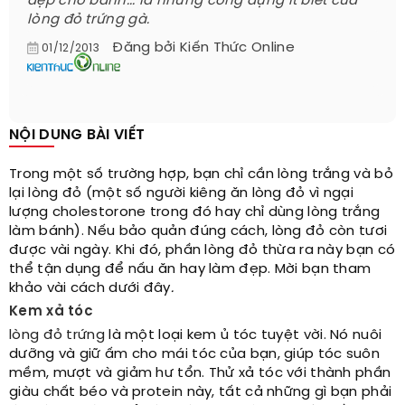
đẹp cho bánh... là những công dụng ít biết của
lòng đỏ trứng gà.
Đăng bởi
Kiến Thức Online
01/12/2013
NỘI DUNG BÀI VIẾT
Trong một số trường hợp, bạn chỉ cần lòng trắng và bỏ
lại lòng đỏ (một số người kiêng ăn lòng đỏ vì ngại
lượng cholestorone trong đó hay chỉ dùng lòng trắng
làm bánh). Nếu bảo quản đúng cách, lòng đỏ còn tươi
được vài ngày. Khi đó, phần lòng đỏ thừa ra này bạn có
thể tận dụng để nấu ăn hay làm đẹp. Mời bạn tham
khảo vài cách dưới đây
.
Kem xả tóc
lòng đỏ trứng
là một loại kem ủ tóc tuyệt vời. Nó nuôi
dưỡng và giữ ấm cho mái tóc của bạn, giúp tóc suôn
mềm, mượt và giảm hư tổn. Thử xả tóc với thành phần
giàu chất béo và protein này, tất cả những gì bạn phải