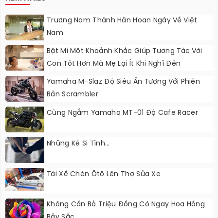
Trương Nam Thành Hân Hoan Ngày Về Việt
Nam
Bật Mí Một Khoảnh Khắc Giúp Tương Tác Với
Con Tốt Hơn Mà Mẹ Lại Ít Khi Nghĩ Đến
Yamaha M-Slaz Độ Siêu Ấn Tượng Với Phiên
Bản Scrambler
Cùng Ngắm Yamaha MT-01 Độ Cafe Racer
Những Kẻ Si Tình...
Tài Xế Chèn Ôtô Lên Thợ Sửa Xe
Không Cần Bỏ Triệu Đồng Có Ngay Hoa Hồng
Bảy Sắc