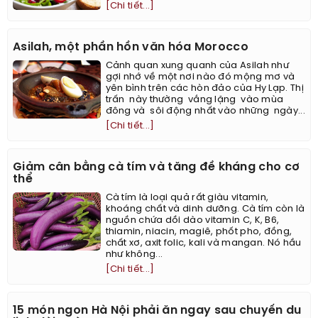
[Chi tiết...]
Asilah, một phần hồn văn hóa Morocco
Cảnh quan xung quanh của Asilah như
gợi nhớ về một nơi nào đó mộng mơ và
yên bình trên các hòn đảo của Hy Lạp. Thị
trấn này thường vắng lặng vào mùa
đông và sôi động nhất vào những ngày...
[Chi tiết...]
Giảm cân bằng cà tím và tăng đề kháng cho cơ
thể
Cà tím là loại quả rất giàu vitamin,
khoáng chất và dinh dưỡng. Cà tím còn là
nguồn chứa dồi dào vitamin C, K, B6,
thiamin, niacin, magiê, phốt pho, đồng,
chất xơ, axit folic, kali và mangan. Nó hầu
như không...
[Chi tiết...]
15 món ngon Hà Nội phải ăn ngay sau chuyến du