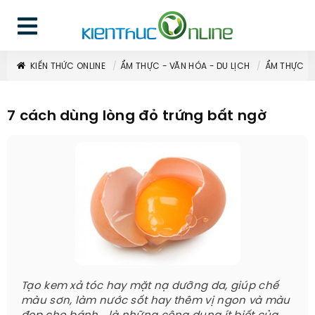
KIẾN THỨC ONLINE
ẨM THỰC - VĂN HÓA - DU LỊCH
ẨM THỰC
7 cách dùng lòng đỏ trứng bất ngờ
Tạo kem xả tóc hay mặt nạ dưỡng da, giúp chế
màu sơn, làm nước sốt hay thêm vị ngon và màu