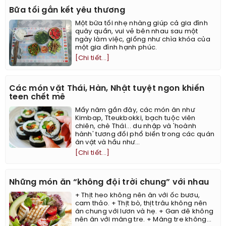
Bữa tối gắn kết yêu thương
Một bữa tối nhẹ nhàng giúp cả gia đình
quây quần, vui vẻ bên nhau sau một
ngày làm việc, giống như chìa khóa của
một gia đình hạnh phúc.
[Chi tiết...]
Các món vặt Thái, Hàn, Nhật tuyệt ngon khiến
teen chết mê
Mấy năm gần đây, các món ăn như
Kimbap, Tteukbokki, bạch tuộc viên
chiên, chè Thái... du nhập và 'hoành
hành' tương đối phổ biến trong các quán
ăn vặt và hầu như...
[Chi tiết...]
Những món ăn “không đội trời chung” với nhau
+ Thịt heo không nên ăn với ốc bươu,
cam thảo. + Thịt bò, thịt trâu không nên
ăn chung với lươn và hẹ. + Gan dê không
nên ăn với măng tre. + Măng tre không...