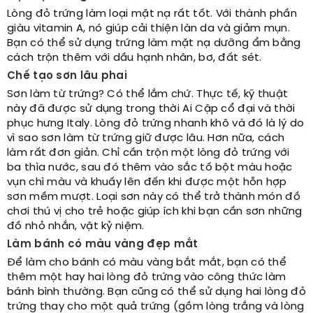
Lòng đỏ trứng làm loại mặt nạ rất tốt. Với thành phần
giàu vitamin A, nó giúp cải thiện làn da và giảm mụn.
Bạn có thể sử dụng trứng làm mặt nạ dưỡng ẩm bằng
cách trộn thêm với dầu hạnh nhân, bơ, đất sét.
Chế tạo sơn lâu phai
Sơn làm từ trứng? Có thể lắm chứ. Thực tế, kỹ thuật
này đã được sử dụng trong thời Ai Cập cổ đại và thời
phục hưng Italy. Lòng đỏ trứng nhanh khô và đó là lý do
vì sao sơn làm từ trứng giữ được lâu. Hơn nữa, cách
làm rất đơn giản. Chỉ cần trộn một lòng đỏ trứng với
ba thìa nước, sau đó thêm vào sắc tố bột màu hoặc
vụn chì màu và khuấy lên đến khi được một hỗn hợp
sơn mềm mượt. Loại sơn này có thể trở thành món đồ
chơi thú vị cho trẻ hoặc giúp ích khi bạn cần sơn những
đồ nhỏ nhắn, vật kỷ niệm.
Làm bánh có màu vàng đẹp mắt
Để làm cho bánh có màu vàng bắt mắt, bạn có thể
thêm một hay hai lòng đỏ trứng vào công thức làm
bánh bình thường. Bạn cũng có thể sử dụng hai lòng đỏ
trứng thay cho một quả trứng (gồm lòng trắng và lòng