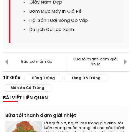
Giày Nam Đẹp
Bơm Mực Máy In Giá Rẻ
Hải Sản Tươi Sống Gò Vấp
Du Lịch Cù Lao Xanh
Bữa tối thanh đạm giải
Bữa cơm ấm áp
nhiệt
TỪ KHÓA:
Dùng Trứng
Lòng Đỏ Trứng
Món Ăn Có Trứng
BÀI VIẾT LIÊN QUAN
Bữa tối thanh đạm giải nhiệt
Là người vợ, người mẹ trong gia đình, tôi
luôn mong muốn mang lại cho các thành