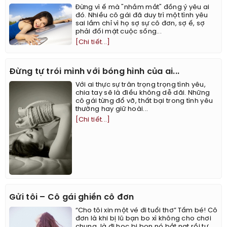
Đừng vì ế mà "nhắm mắt" đồng ý yêu ai
đó. Nhiều cô gái đã duy trì một tình yêu
sai lầm chỉ vì họ sợ sự cô đơn, sợ ế, sợ
phải đối mặt cuộc sống...
[Chi tiết...]
Đừng tự trói mình với bóng hình của ai...
Với ai thực sự trân trọng trọng tình yêu,
chia tay sẽ là điều không dễ dãi. Những
cô gái từng đổ vỡ, thất bại trong tình yêu
thường hay giữ hoài...
[Chi tiết...]
Gửi tôi – Cô gái ghiền cô đơn
“Cho tôi xin một vé đi tuổi thơ” Tấm bé! Cô
đơn là khi bị lũ bạn bo xì không cho chơi
chung, là đi học bị bọn nó bắt nạt rồi tự