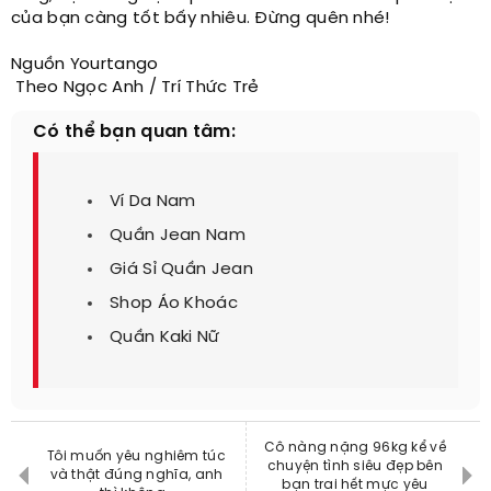
của bạn càng tốt bấy nhiêu. Đừng quên nhé!
Nguồn Yourtango
Theo Ngọc Anh / Trí Thức Trẻ
Có thể bạn quan tâm:
Ví Da Nam
Quần Jean Nam
Giá Sỉ Quần Jean
Shop Áo Khoác
Quần Kaki Nữ
Cô nàng nặng 96kg kể về
Tôi muốn yêu nghiêm túc
chuyện tình siêu đẹp bên
và thật đúng nghĩa, anh
bạn trai hết mực yêu