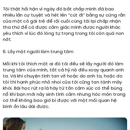
Tôi thật hối hận vì ngày đó bất chấp mình đã bao
nhiêu lần cự tuyệt và hét lên “cút đi” bằng sự cứng rắn
của một cô gái trẻ để rồi cuối cùng tôi lại chấp nhận
tha thứ để có được cảm giác mình được người khác
yêu thích vì lúc đó lòng tự trọng trong tôi còn quá non
nớt.
6. Lấy một người làm trung tâm
Mỗi khi tôi thích một ai đó tôi đều sẽ lấy người đó làm
trung tâm của mình, tất cả hỷ nộ đều xoay quanh anh
ta. Và khi chuyện tình tan vỡ hoặc do anh ta, hoặc do
tôi thì hạnh phúc nhỏ nhoi của tôi cũng tan tành mây
khói. Bài học rút ra là hãy từ tốn cảm xúc có thể bùng
nổ khi bạn mới nảy sinh tình cảm nhưng hóc môn trong
cơ thể không bao giờ bì được với một mối quan hệ
bình ổn lâu dài được.