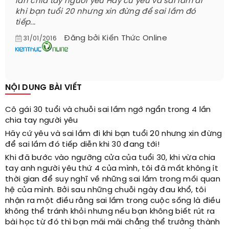
lần chia tay người yêu Hãy cứ yêu và sai lầm đi
khi bạn tuổi 20 nhưng xin đừng để sai lầm đó
tiếp...
Đăng bởi
Kiến Thức Online
31/01/2016
NỘI DUNG BÀI VIẾT
Cô gái 30 tuổi và chuỗi sai lầm ngớ ngẩn trong 4 lần
chia tay người yêu
Hãy cứ yêu và sai lầm đi khi bạn tuổi 20 nhưng xin đừng
để sai lầm đó tiếp diễn khi 30 đang tới!
Khi đã bước vào ngưỡng cửa của tuổi 30, khi vừa chia
tay anh người yêu thứ 4 của mình, tôi đã mất không ít
thời gian để suy nghĩ về những sai lầm trong mối quan
hệ của mình. Bởi sau những chuỗi ngày đau khổ, tôi
nhận ra một điều rằng sai lầm trong cuộc sống là điều
không thể tránh khỏi nhưng nếu bạn không biết rút ra
bài học từ đó thì bạn mãi mãi chẳng thể trưởng thành