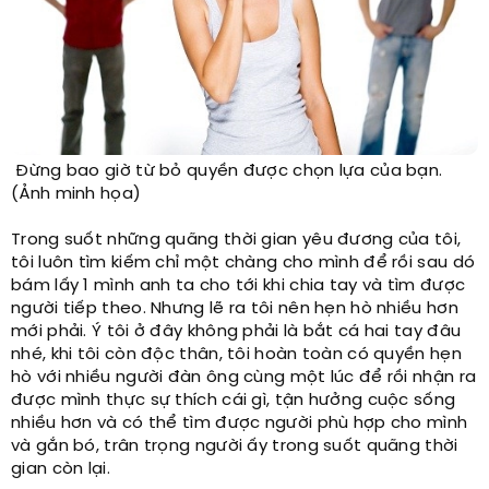
Đừng bao giờ từ bỏ quyền được chọn lựa của bạn.
(Ảnh minh họa)
Trong suốt những quãng thời gian yêu đương của tôi,
tôi luôn tìm kiếm chỉ một chàng cho mình để rồi sau dó
bám lấy 1 mình anh ta cho tới khi chia tay và tìm được
người tiếp theo. Nhưng lẽ ra tôi nên hẹn hò nhiều hơn
mới phải. Ý tôi ở đây không phải là bắt cá hai tay đâu
nhé, khi tôi còn độc thân, tôi hoàn toàn có quyền hẹn
hò với nhiều người đàn ông cùng một lúc để rồi nhận ra
được mình thực sự thích cái gì, tận hưởng cuộc sống
nhiều hơn và có thể tìm được người phù hợp cho mình
và gắn bó, trân trọng người ấy trong suốt quãng thời
gian còn lại.