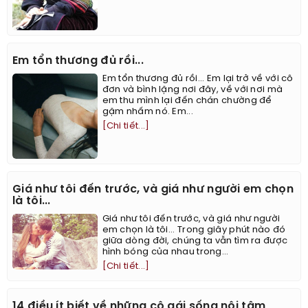
Em tổn thương đủ rồi...
Em tổn thương đủ rồi... Em lại trở về với cô
đơn và bình lặng nơi đây, về với nơi mà
em thu mình lại đến chán chường để
gặm nhấm nó. Em...
[Chi tiết...]
Giá như tôi đến trước, và giá như người em chọn
là tôi...
Giá như tôi đến trước, và giá như người
em chọn là tôi... Trong giây phút nào đó
giữa dòng đời, chúng ta vẫn tìm ra được
hình bóng của nhau trong...
[Chi tiết...]
14 điều ít biết về những cô gái sống nội tâm