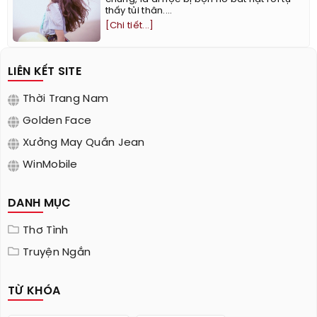
thấy tủi thân....
[Chi tiết...]
LIÊN KẾT SITE
Thời Trang Nam
Golden Face
Xưởng May Quần Jean
WinMobile
DANH MỤC
Thơ Tình
Truyện Ngắn
TỪ KHÓA