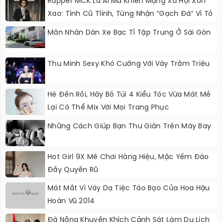
Rapper MCK Là Ai Mà Khiến Mạng Xã Hội Xôn
Xao: Tình Cũ Tlinh, Từng Nhận “gạch Đá” Vì Tỏ
Thái Độ Với Trường Giang
Mãn Nhãn Dàn Xe Bạc Tỉ Tập Trung Ở Sài Gòn
Thu Minh Sexy Khó Cưỡng Với Váy Trăm Triệu
Hè Đến Rồi, Hãy Bỏ Túi 4 Kiểu Tóc Vừa Mát Mẻ
Lại Có Thể Mix Với Mọi Trang Phục
Những Cách Giúp Bạn Thư Giãn Trên Máy Bay
Hot Girl 9X Mê Chơi Hàng Hiệu, Mặc Yếm Đào
Đầy Quyến Rũ
Mát Mắt Vì Váy Dạ Tiệc Táo Bạo Của Hoa Hậu
Hoàn Vũ 2014
Đà Nẵng Khuyến Khích Cảnh Sát Làm Du Lịch