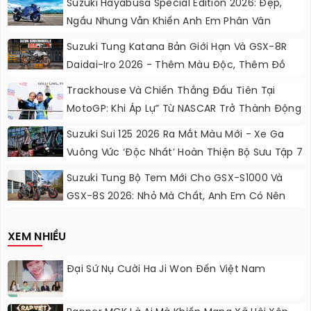
Suzuki Hayabusa Special Edition 2026: Đẹp,
Ngầu Nhưng Vẫn Khiến Anh Em Phân Vân
Suzuki Tung Katana Bản Giới Hạn Và GSX-8R
Daidai-Iro 2026 - Thêm Màu Độc, Thêm Đồ
Chơi, Thêm Cá Tính
Trackhouse Và Chiến Thắng Đầu Tiên Tại
MotoGP: Khi Áp Lự” Từ NASCAR Trở Thành Động
Lực Ngọt Ngào
Suzuki Sui 125 2026 Ra Mắt Màu Mới - Xe Ga
Vuông Vức ‘độc Nhất’ Hoàn Thiện Bộ Sưu Tập 7
Sắc Cầu Vồng
Suzuki Tung Bộ Tem Mới Cho GSX-S1000 Và
GSX-8S 2026: Nhỏ Mà Chất, Anh Em Có Nên
Nâng Cấp?
XEM NHIỀU
Đại Sứ Nụ Cười Ha Ji Won Đến Việt Nam