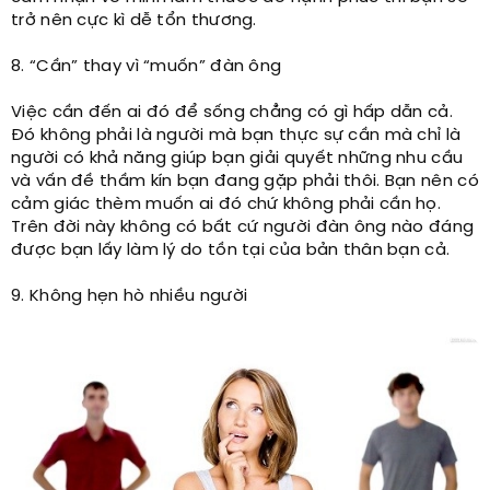
trở nên cực kì dễ tổn thương.
8­. “Cần” thay vì “muốn” đàn ông
Việc cần đến ai đó để sống chẳng có gì hấp dẫn cả.
Đó không phải là người mà bạn thực sự cần mà chỉ là
người có khả năng giúp bạn giải quyết những nhu cầu
và vấn đề thầm kín bạn đang gặp phải thôi. Bạn nên có
cảm giác thèm muốn ai đó chứ không phải cần họ.
Trên đời này không có bất cứ người đàn ông nào đáng
được bạn lấy làm lý do tồn tại của bản thân bạn cả.
9­. Không hẹn hò nhiều người