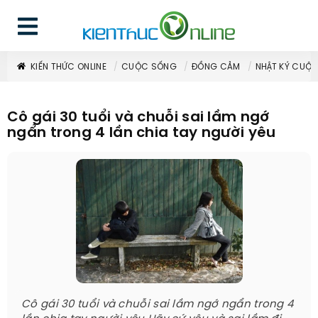
KIẾN THỨC ONLINE
CUỘC SỐNG
ĐỒNG CẢM
NHẬT KÝ CUỘ
Cô gái 30 tuổi và chuỗi sai lầm ngớ
ngẩn trong 4 lần chia tay người yêu
Cô gái 30 tuổi và chuỗi sai lầm ngớ ngẩn trong 4