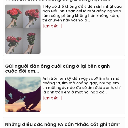
1. Họ có thể không để ý đến sinh nhật của
bạn Nếu như bạn chỉ là một đồng nghiệp
làm cùng phòng không hơn không kém,
thì chuyện này với họ là...
[Chi tiết...]
Gửi người đàn ông cuối cùng ở lại bên cạnh
cuộc đời em...
Anh trốn em kỹ đến vậy sao? Em tìm mà
chẳng ra, tìm mà chẳng gặp, nhưng em
tin một ngày nào đó sẽ tìm được anh, chỉ
là anh trốn em ở một nơi nào đó...
[Chi tiết...]
Những điều các nàng FA cần “khắc cốt ghi tâm”