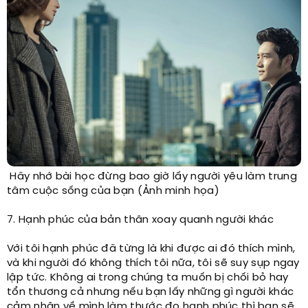
Hãy nhớ bài học đừng bao giờ lấy người yêu làm trung
tâm cuộc sống của bạn (Ảnh minh họa)
7. Hạnh phúc của bản thân xoay quanh người khác
Với tôi hạnh phúc đã từng là khi được ai đó thích mình,
và khi người đó không thích tôi nữa, tôi sẽ suy sụp ngay
lập tức. Không ai trong chúng ta muốn bị chối bỏ hay
tổn thương cả nhưng nếu bạn lấy những gì người khác
cảm nhận về mình làm thước đo hạnh phúc thì bạn sẽ