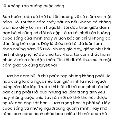
10. Không tận hưởng cuộc sống
Bạn hoàn toàn có thể tự tận hưởng vô số niềm vui một
mình. Tôi thường cảm thấy bất an nếu không có chàng
trai nào để ý tới mình hoặc khi tôi độc thân giữa đám
bạn bè ai cũng có đôi có cặp. Lẽ ra tôi phải tận hưởng
cuộc sống của mình thay vì luôn bất an chỉ vì không có
đàn ông bên cạnh. Đây là điều mà tôi đã luôn làm
theo những năm 25 tuổi. Nhưng giờ đây, giống như hầu
hết những phụ nữ đã chia tay khác, tôi cảm thấy hạnh
phúc vì mình còn độc thân. Tin tôi đi, đó thực sự là một
cảm giác vô cùng tuyệt vời.
Quan hệ nam nữ là thứ phức tạp nhưng không phải lúc
nào cũng là địa ngục nếu bạn giữ mình là một người
cứng rắn độc lập. Trước khi biết đi trẻ con phải tập bò,
bạn cũng phải trải qua những sai lầm trong tình yêu
hay những cuộc chia tay rồi mới có thể thu hút được
người đàn ông tốt hơn. Quan trọng hơn là phải yêu lấy
cuộc sống và những người xung quanh mình. Hãy nhớ
rằng, bạn càng hạnh phúc bao nhiêu thì mối quan hệ