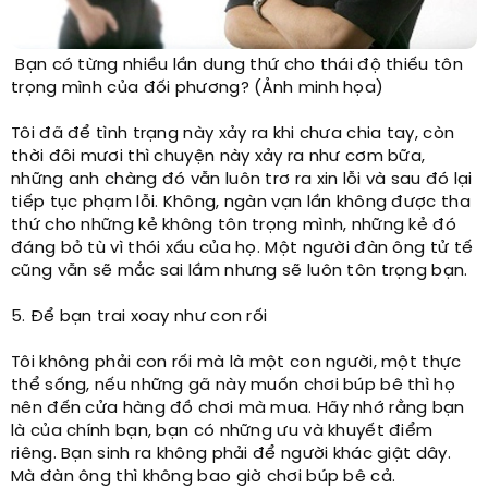
Bạn có từng nhiều lần dung thứ cho thái độ thiếu tôn
trọng mình của đối phương? (Ảnh minh họa)
Tôi đã để tình trạng này xảy ra khi chưa chia tay, còn
thời đôi mươi thì chuyện này xảy ra như cơm bữa,
những anh chàng đó vẫn luôn trơ ra xin lỗi và sau đó lại
tiếp tục phạm lỗi. Không, ngàn vạn lần không được tha
thứ cho những kẻ không tôn trọng mình, những kẻ đó
đáng bỏ tù vì thói xấu của họ. Một người đàn ông tử tế
cũng vẫn sẽ mắc sai lầm nhưng sẽ luôn tôn trọng bạn.
5. Để bạn trai xoay như con rối
Tôi không phải con rối mà là một con người, một thực
thể sống, nếu những gã này muốn chơi búp bê thì họ
nên đến cửa hàng đồ chơi mà mua. Hãy nhớ rằng bạn
là của chính bạn, bạn có những ưu và khuyết điểm
riêng. Bạn sinh ra không phải để người khác giật dây.
Mà đàn ông thì không bao giờ chơi búp bê cả.