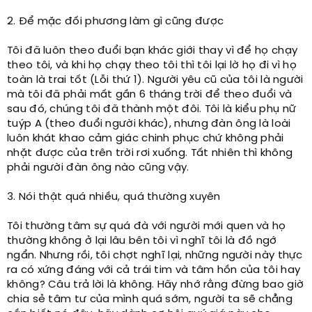
2. Để mặc đối phương làm gì cũng được
Tôi đã luôn theo đuổi bạn khác giới thay vì để họ chạy
theo tôi, và khi họ chạy theo tôi thì tôi lại lờ họ đi vì họ
toàn là trai tốt (Lỗi thứ 1). Người yêu cũ của tôi là người
mà tôi đã phải mất gần 6 tháng trời để theo đuổi và
sau đó, chúng tôi đã thành một đôi. Tôi là kiểu phụ nữ
tuýp A (theo đuổi người khác), nhưng đàn ông là loài
luôn khát khao cảm giác chinh phục chứ không phải
nhặt được của trên trời rơi xuống. Tất nhiên thì không
phải người đàn ông nào cũng vậy.
3. Nói thật quá nhiều, quá thường xuyên
Tôi thường tâm sự quá đà với người mới quen và họ
thường không ở lại lâu bên tôi vì nghĩ tôi là đồ ngớ
ngẩn. Nhưng rồi, tôi chợt nghĩ lại, những người này thực
ra có xứng đáng với cả trái tim và tâm hồn của tôi hay
không? Câu trả lời là không. Hãy nhớ rằng đừng bao giờ
chia sẻ tâm tư của mình quá sớm, người ta sẽ chẳng